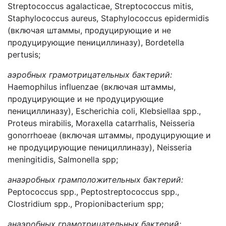
Streptococcus agalacticae, Streptococcus mitis,
Staphylococcus aureus, Staphylococcus epidermidis
(включая штаммы, продуцирующие и не
продуцирующие пенициллиназу), Bordetella
pertusis;
аэробных грамотрицательных бактерий:
Haemophilus influenzae (включая штаммы,
продуцирующие и не продуцирующие
пенициллиназу), Escherichia coli, Klebsiellaa spp.,
Proteus mirabilis, Moraxella catarrhalis, Neisseria
gonorrhoeae (включая штаммы, продуцирующие и
не продуцирующие пенициллиназу), Neisseria
meningitidis, Salmonella spp;
анаэробных грамположительных бактерий:
Peptococcus spp., Peptostreptococcus spp.,
Clostridium spp., Propionibacterium spp;
анаэробных грамотрицательных бактерий: