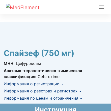
Спайзеф (750 мг)
МНН:
Цефуроксим
Анатомо-терапевтическо-химическая
классификация:
Cefuroxime
Информация о регистрации
Номер регистрации в РК:
Информация о реестрах и регистрах
№ РК-ЛС-5№011631
Информация о регистрации в РК:
Информация по ценам и ограничения
КНФ (ЛС включено в Казахстанский
13.12.2012 -
13.12.2017
национальный формуляр лекарственных
Предельная цена закупа в РК:
254.22
KZT
Инструкция
средств)