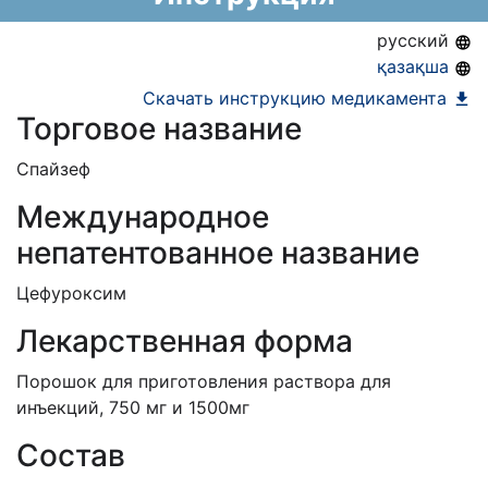
ЕД (Включено в Список ЛС в рамках ГОБМП,
русский
подлежащих закупу у Единого
қазақша
дистрибьютора)
Скачать инструкцию медикамента
Торговое название
Спайзеф
Международное
непатентованное название
Цефуроксим
Лекарственная форма
Порошок для приготовления раствора для
инъекций, 750 мг и 1500мг
Состав