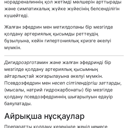
норадреналиннің қол жетімді мөлшерін арттырады
және симпатикалық жүйке жүйесінің белсенділігін
күшейтеді.
Жалған эфедрин мен
метилдопаны
бір мезгілде
қолдану артериялық қысымды реттеудің
бұзылуына, кейін гипертониялық кризге әкелуі
мүмкін.
Дигидроэрготамин және
жалған
эфедринді бір
мезгілде қолдану артериялық қысымның
айтарлықтай жоғарылауына әкелуі мүмкін.
Псевдоэфедрин мен
несеп сілтілендіргіш заттарды
,
(мысалы, натрий гидрокарбонаты) бір мезгілде
қолдану псевдоэфедриннің шығарылуын едәуір
баяулатады.
Айрықша нұсқаулар
Препаратты қолдану кезеңінде жеңіл немесе