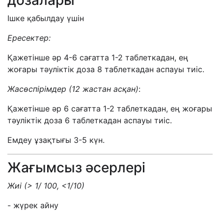
дозалары
Ішке қабылдау үшін
Ересектер
:
Қажетінше әр 4-6 сағатта 1-2 таблеткадан, ең
жоғары тәуліктік доза 8 таблеткадан аспауы тиіс.
Жасөспірімдер
(12
жастан асқан
)
:
Қажетінше әр 6 сағатта 1-2 таблеткадан, ең жоғары
тәуліктік доза 6 таблеткадан аспауы тиіс.
Емдеу ұзақтығы 3-5 күн.
Жағымсыз әсерлері
Жиі (
>
1/ 100,
<
1/10)
- жүрек айну