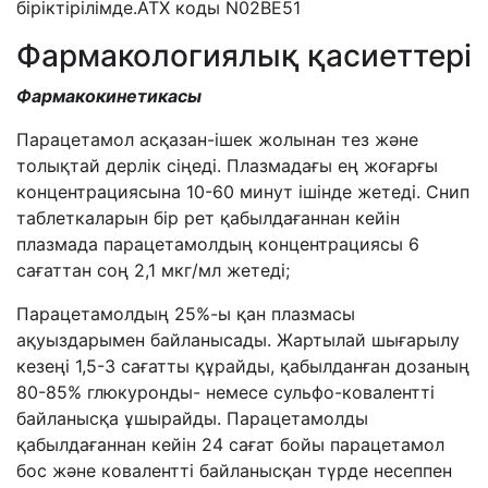
біріктірілімде.АТХ коды N02BE51
Фармакологиялық қасиеттері
Фармакокинетика
сы
Парацетамол асқазан-ішек жолынан тез және
толықтай дерлік сіңеді. Плазмадағы ең жоғарғы
концентрациясына 10-60 минут ішінде жетеді. Снип
таблеткаларын бір рет қабылдағаннан кейін
плазмада парацетамолдың концентрациясы 6
сағаттан соң 2,1 мкг/мл жетеді;
Парацетамолдың 25%-ы қан плазмасы
ақуыздарымен байланысады. Жартылай шығарылу
кезеңі 1,5-3 сағатты құрайды, қабылданған дозаның
80-85% глюкуронды- немесе сульфо-ковалентті
байланысқа ұшырайды. Парацетамолды
қабылдағаннан кейін 24 сағат бойы парацетамол
бос және ковалентті байланысқан түрде несеппен