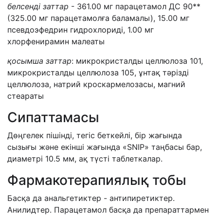
белсенді заттар
- 361.00 мг парацетамол ДС 90**
(325.00 мг парацетамолға баламалы), 15.00 мг
псевдоэфедрин гидрохлориді, 1.00 мг
хлорфенирамин малеаты
қосымша заттар
: микрокристалды целлюлоза 101,
микрокристалды целлюлоза 105, ұнтақ тәрізді
целлюлоза, натрий кроскармелозасы, магний
стеараты
Сипаттамасы
Дөңгелек пішінді, тегіс беткейлі, бір жағында
сызығы және екінші жағында «SNIP» таңбасы бар,
диаметрі 10.5 мм, ақ түсті таблеткалар.
Фармакотерапиялық тобы
Басқа да анальгетиктер - антипиретиктер.
Анилидтер. Парацетамол басқа да препараттармен