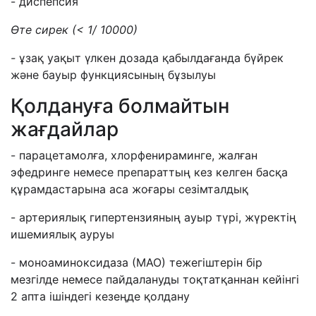
- диспепсия
Өте сирек
(
<
1/ 10000)
-
ұзақ уақыт үлкен дозада қабылдағанда бүйрек
және бауыр функциясының бұзылуы
Қолдануға болмайтын
жағдайлар
- парацетамолға, хлорфенираминге, жалған
эфедринге немесе препараттың кез келген басқа
құрамдастарына аса жоғары сезімталдық
- артериялық гипертензияның ауыр түрі, жүректің
ишемиялық ауруы
- моноаминоксидаза (МАО) тежегіштерін бір
мезгілде немесе пайдалануды тоқтатқаннан кейінгі
2 апта ішіндегі кезеңде қолдану