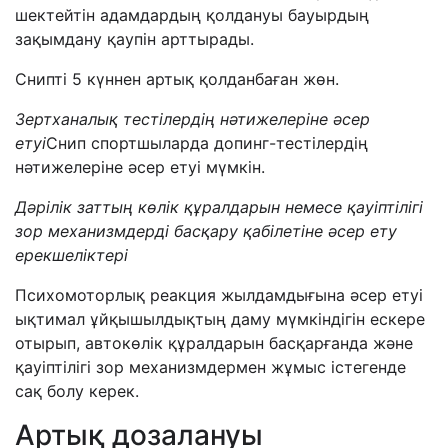
шектейтін адамдардың қолдануы бауырдың
зақымдану қаупін арттырады.
Снипті 5 күннен артық қолданбаған жөн.
Зертханалық тестілердің нәтижелеріне әсер
етуі
Снип спортшыларда допинг-тестілердің
нәтижелеріне әсер етуі мүмкін.
Дәрілік заттың көлік құралдарын немесе қауіптілігі
зор механизмдерді басқару қабілетіне әсер ету
ерекшеліктері
Психомоторлық реакция жылдамдығына әсер етуі
ықтимал ұйқышылдықтың даму мүмкіндігін ескере
отырып, автокөлік құралдарын басқарғанда және
қауіптілігі зор механизмдермен жұмыс істегенде
сақ болу керек.
Артық дозалануы