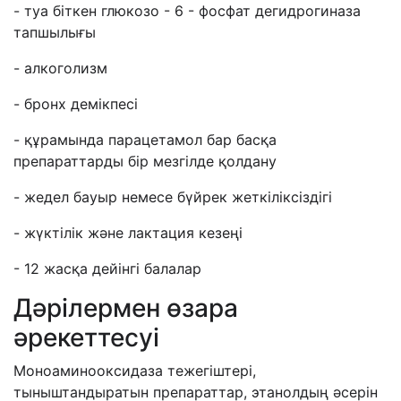
- туа біткен глюкозо - 6 - фосфат дегидрогиназа
тапшылығы
- алкоголизм
- бронх демікпесі
- құрамында парацетамол бар басқа
препараттарды бір мезгілде қолдану
- жедел бауыр немесе бүйрек жеткіліксіздігі
- жүктілік және лактация кезеңі
- 12 жасқа дейінгі балалар
Дәрілермен өзара
әрекеттесуі
Моноаминооксидаза тежегіштері,
тыныштандыратын препараттар, этанолдың әсерін