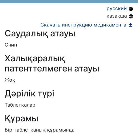
07.10.2019
русский
қазақша
Скачать инструкцию медикамента
Саудалық атауы
Снип
Халықаралық
патенттелмеген атауы
Жоқ
Дәрілік түрі
Таблеткалар
Құрамы
Бір таблетканың құрамында