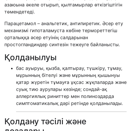
азаюына әкеле отырып, қылтамырлар өткізгіштігін
төмендетеді.
Парацетамол – анальгетик, антипиретик. Әсер ету
механизмі гипоталамуста көбіне термореттегіш
орталыққа әсер етуінің салдарынан
простогландиндер синтезін тежеуге байланысты.
Қолданылуы
бас ауыруы, қызба, қалтырау, түшкіру, тұмау,
мұрынның бітелуі және мұрынның қышынуы
қатар жүретін тұмауға ұқсас жұқпаларда және
суық тию аурулары кезінде; сондай-ақ
аллергиялық риниттер мен полиноздарда
симптоматикалық дәрі ретінде қолданылады.
Қолдану тәсілі және