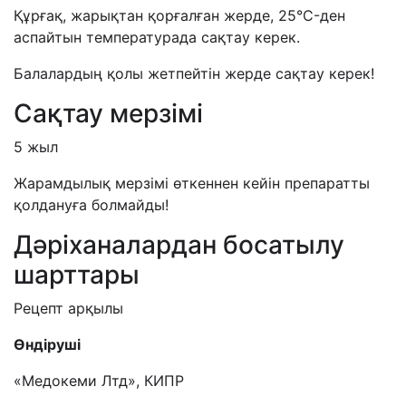
Құрғақ, жарықтан қорғалған жерде, 25°C-ден
аспайтын температурада сақтау керек.
Балалардың қолы жетпейтін жерде сақтау керек!
Сақтау мерзімі
5 жыл
Жарамдылық мерзімі өткеннен кейін препаратты
қолдануға болмайды!
Дәріханалардан босатылу
шарттары
Рецепт арқылы
Өндіруші
«Медокеми Лтд», КИПР