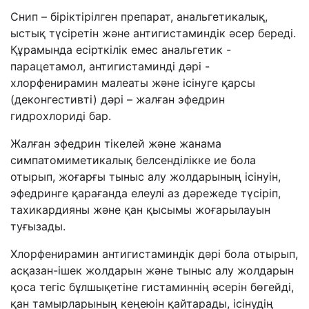
Снип – біріктірілген препарат, анальгетикалық,
ыстық түсіретін және антигистаминдік әсер береді.
Құрамында есірткілік емес анальгетик -
парацетамол, антигистаминді дәрі -
хлорфенирамин малеаты және ісінуге қарсы
(деконгестивті) дәрі – жалған эфедрин
гидрохлориді бар.
Жалған эфедрин тікелей және жанама
симпатомиметикалық белсенділікке ие бола
отырып, жоғарғы тыныс алу жолдарының ісінуін,
эфедринге қарағанда елеулі аз дәрежеде түсіріп,
тахикардияны және қан қысымы жоғарылауын
туғызады.
Хлорфенирамин антигистаминдік дәрі бола отырып,
асқазан-ішек жолдарын және тыныс алу жолдарын
қоса тегіс бұлшықетіне гистаминнің әсерін бөгейді,
қан тамырларының кеңеюін қайтарады, ісінудің