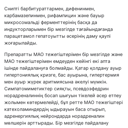
Снипті барбитураттармен, дифенинмен,
карбамазепинмен, рифампицин және бауыр
микросомальді ферменттерінің басқа да
индукторларымен бір мезгілде тағайындағанда
парацетамол гепатоуытты әсерінің даму қаупі
жоғарылайды.
Препаратты МАО
тежегіштерімен
бір мезгілде және
МАО тежегіштерімен емдеуден кейінгі екі апта
ішінде пайдалануға болмайды. Қатар қолдану ауыр
гипертониялық кризге, бас ауырына, гипертермия
мен ауыр жүрек аритмиясына әкелуі мүмкін.
Симпатомиметиктер сияқты, псевдоэфедрин
норадреналиннің босап шығуын тікелей әсер етпеу
жолымен көтермелейді, бұл ретте МАО тежегіштері
катехоламиндердің ыдырауын баса отырып,
адренергиялық нейрондарда норадреналин
мөлшерін арттырады. Бір мезгілде пайдалану