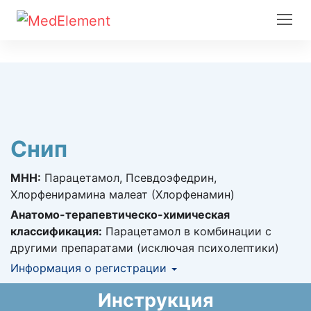
Снип
МНН:
Парацетамол, Псевдоэфедрин,
Хлорфенирамина малеат (Хлорфенамин)
Анатомо-терапевтическо-химическая
классификация:
Парацетамол в комбинации с
другими препаратами (исключая психолептики)
Информация о регистрации
Номер регистрации в РК:
№ РК-ЛС-5№014008
Инструкция
Информация о регистрации в РК:
07.10.2014 -