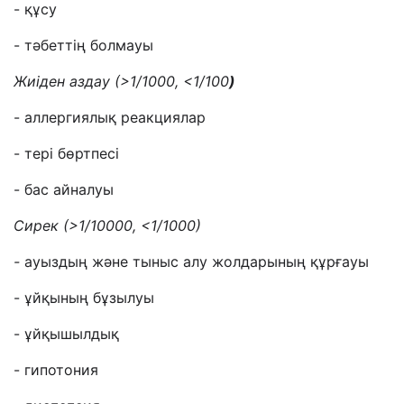
- құсу
- тәбеттің болмауы
Жиіден аздау
(
>
1/1000,
<
1/100
)
- аллергиялық реакциялар
- тері бөртпесі
- бас айналуы
Сирек
(
>
1/10000,
<
1/1000)
-
ауыздың және тыныс алу жолдарының құрғауы
- ұйқының бұзылуы
- ұйқышылдық
- гипотония