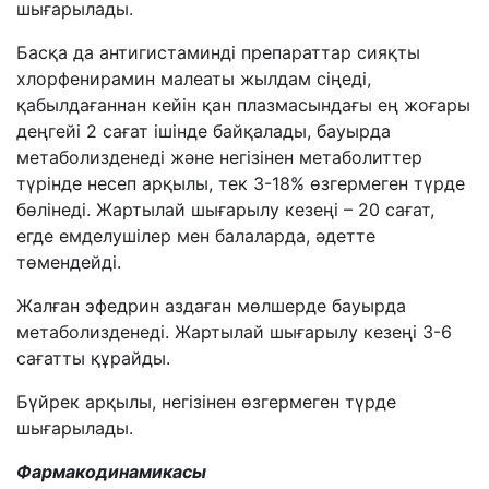
шығарылады.
Басқа да антигистаминді препараттар сияқты
хлорфенирамин малеаты жылдам сіңеді,
қабылдағаннан кейін қан плазмасындағы ең жоғары
деңгейі 2 сағат ішінде байқалады, бауырда
метаболизденеді және негізінен метаболиттер
түрінде несеп арқылы, тек 3-18% өзгермеген түрде
бөлінеді. Жартылай шығарылу кезеңі – 20 сағат,
егде емделушілер мен балаларда, әдетте
төмендейді.
Жалған эфедрин аздаған мөлшерде бауырда
метаболизденеді. Жартылай шығарылу кезеңі 3-6
сағатты құрайды.
Бүйрек арқылы, негізінен өзгермеген түрде
шығарылады.
Фармакодинамика
сы