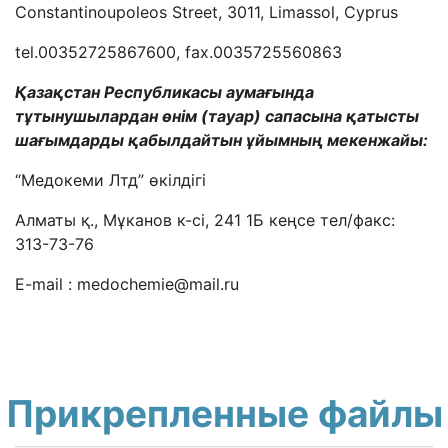
Constantinoupoleos Street, 3011, Limassol, Cyprus
tel.00352725867600, fax.0035725560863
Қазақстан Республикасы аумағында
тұтынушылардан өнім (тауар) сапасына қатысты
шағымдарды қабылдайтын ұйымның мекенжайы
:
“Медокеми Лтд” өкілдігі
Алматы қ., Мұканов к-сі, 241 1Б кеңсе тел/факс:
313-73-76
E-mail : medochemie@mail.ru
Прикрепленные файлы