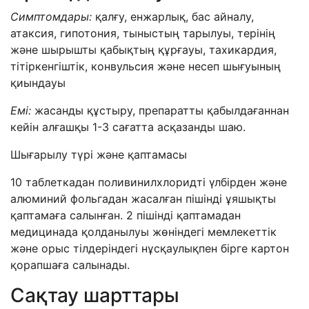
Симптомдары:
қалғу, енжарлық, бас айналу,
атаксия, гипотония, тыныстың тарылуы, терінің
және шырышты қабықтың құрғауы, тахикардия,
тітіркенгіштік, конвульсия және несеп шығуының
қиындауы
Емі:
жасанды құстыру, препаратты қабылдағаннан
кейін алғашқы 1-3 сағатта асқазанды шаю.
Шығарылу түрі және қаптамасы
10 таблеткадан поливинилхлоридті үлбірден және
алюминий фольгадан жасалған пішінді ұяшықты
қаптамаға салынған. 2 пішінді қаптамадан
медицинада қолданылуы жөніндегі мемлекеттік
және орыс тілдеріндегі нұсқаулықпен бірге картон
қорапшаға салынады.
Сақтау шарттары