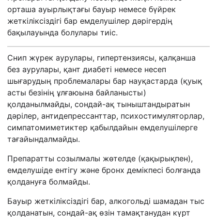
орташа ауырлықтағы бауыр немесе бүйрек
жеткіліксіздігі бар емделушілер дәрігердің
бақылауында болулары тиіс.
Снип жүрек аурулары, гипертензиясы, қалқанша
без аурулары, қант диабеті немесе несеп
шығарудың проблемалары бар науқастарда (қуық
асты безінің ұлғаюына байланысты)
қолданылмайды, сондай-ақ тыныштандыратын
дәрілер, антидепрессанттар, психостимуляторлар,
симпатомиметиктер қабылдайын емделушілерге
тағайындалмайды.
Препаратты созылмалы жөтелде (қақырықпен),
емделушіде ентігу және бронх демікпесі болғанда
қолдануға болмайды.
Бауыр жеткіліксіздігі бар, алкогольді шамадан тыс
қолданатын, сондай-ақ өзін тамақтанудан күрт