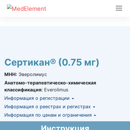
Сертикан® (0.75 мг)
МНН:
Эверолимус
Анатомо-терапевтическо-химическая
классификация:
Everolimus
Информация о регистрации
Номер регистрации в РК:
Информация о реестрах и регистрах
№ РК-ЛС-5№121921
Информация о регистрации в РК:
Информация по ценам и ограничения
КНФ (ЛС включено в Казахстанский
15.09.2020 -
бессрочно
национальный формуляр лекарственных
Предельная цена закупа в РК:
1 243.58
KZT
Инструкция
средств)