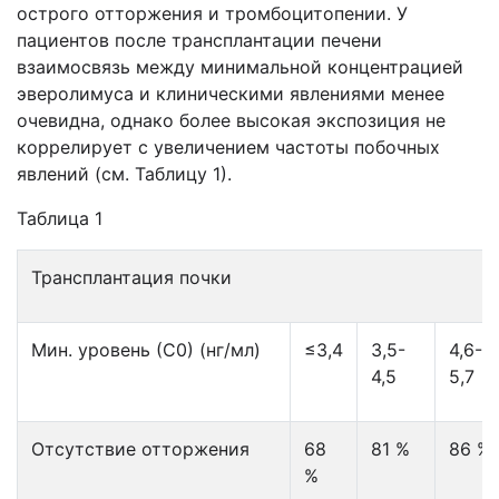
острого отторжения и тромбоцитопении. У
пациентов после трансплантации печени
взаимосвязь между минимальной концентрацией
эверолимуса и клиническими явлениями менее
очевидна, однако более высокая экспозиция не
коррелирует с увеличением частоты побочных
явлений (см. Таблицу 1).
Таблица 1
Трансплантация почки
Мин. уровень (С0) (нг/мл)
≤3,4
3,5-
4,6-
4,5
5,7
Отсутствие отторжения
68
81 %
86 %
%