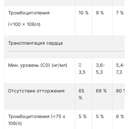
Тромбоцитопения
10 %
9 %
7 %
(<100 x 109/л)
Трансплантация сердца
Мин. уровень (С0) (нг/мл)

3,6-
5,4-
3,5
5,3
7,3
Отсутствие отторжения
65
69 %
80 %
%
Тромбоцитопения (<75 x
5 %
5 %
6 %
109/л)