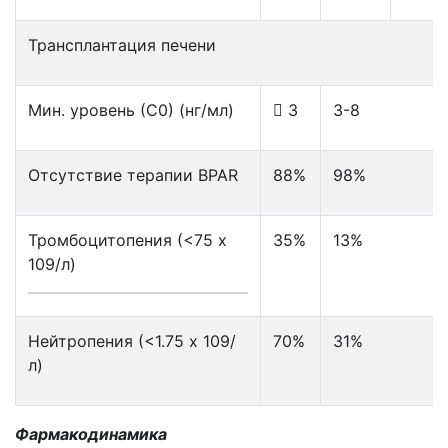
Трансплантация печени
Мин. уровень (С0) (нг/мл)
 3
3-8
Отсутствие терапии BPAR
88%
98%
Тромбоцитопения (<75 x
35%
13%
109/л)
Нейтропения (<1.75 x 109/
70%
31%
л)
Фармакодинамика