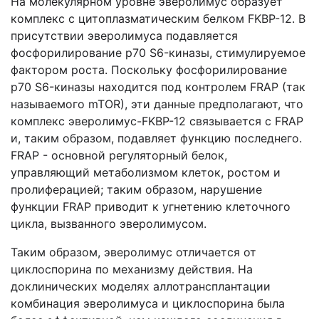
На молекулярном уровне эверолимус образует
комплекс с цитоплазматическим белком FKBP-12. В
присутствии эверолимуса подавляется
фосфорилирование р70 S6-киназы, стимулируемое
фактором роста. Поскольку фосфорилирование
р70 S6-киназы находится под контролем FRAP (так
называемого mTOR), эти данные предполагают, что
комплекс эверолимус-FKBP-12 связывается с FRAP
и, таким образом, подавляет функцию последнего.
FRAP - основной регуляторный белок,
управляющий метаболизмом клеток, ростом и
пролиферацией; таким образом, нарушение
функции FRAP приводит к угнетению клеточного
цикла, вызванного эверолимусом.
Таким образом, эверолимус отличается от
циклоспорина по механизму действия. На
доклинических моделях аллотрансплантации
комбинация эверолимуса и циклоспорина была