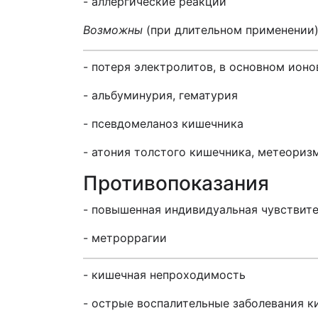
- аллергические реакции
Возможны
(при длительном применении
- потеря электролитов, в основном ионо
- альбуминурия, гематурия
- псевдомеланоз кишечника
- атония толстого кишечника, метеориз
Противопоказания
- повышенная индивидуальная чувствите
- метроррагии
- кишечная непроходимость
- острые воспалительные заболевания ки