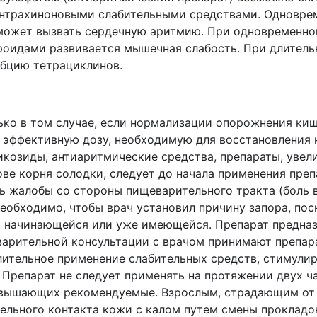
антрахиноновыми слабительными средствами. Одновре
может вызвать сердечную аритмию. При одновременн
роидами развивается мышечная слабость. При длитель
рбцию тетрациклинов.
ко в том случае, если нормализации опорожнения киш
 эффективную дозу, необходимую для восстановления 
козиды, антиаритмические средства, препараты, увел
ве корня солодки, следует до начала применения преп
ь жалобы со стороны пищеварительного тракта (боль в
еобходимо, чтобы врач установил причину запора, по
 начинающейся или уже имеющейся. Препарат предназ
арительной консультации с врачом принимают препара
длительное применение слабительных средств, стимул
 Препарат не следует применять на протяжении двух ч
ревышающих рекомендуемые. Взрослым, страдающим от 
тельного контакта кожи с калом путем смены прокладо