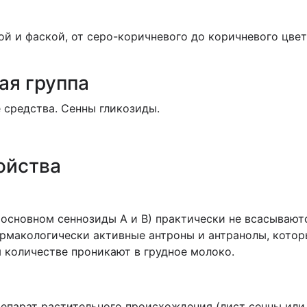
ой и фаской, от серо-коричневого до коричневого цвет
ая группа
 средства. Сенны гликозиды.
ойства
 основном сеннозиды А и В) практически не всасывают
макологически активные антроны и антранолы, которы
 количестве проникают в грудное молоко.
епарат растительного происхождения (лист сенны или 