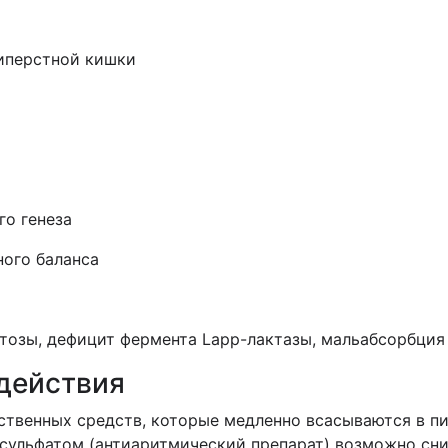
типерстной кишки
го генеза
ного баланса
тозы, дефицит фермента Lapp-лактазы, мальабсорбция
действия
ственных средств, которые медленно всасываются в п
сульфатом (антиаритмический препарат) возможно сн