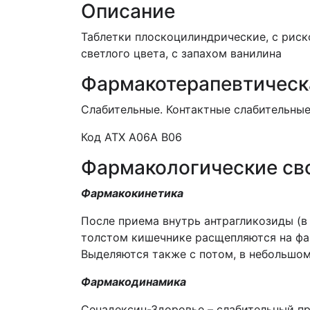
Описание
Таблетки плоскоцилиндрические, с риск
светлого цвета, с запахом ванилина
Фармакотерапевтическ
Слабительные. Контактные слабительные
Код АТХ А06А В06
Фармакологические св
Фармакокинетика
После приема внутрь антрагликозиды (в
толстом кишечнике расщепляются на фар
Выделяются также с потом, в небольшом
Фармакодинамика
Сенадексин-Здоровье – слабительный пр