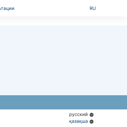
ьтации
RU
русский
қазақша