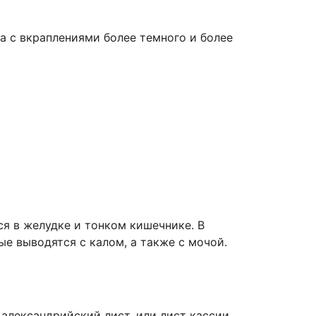
а с вкраплениями более темного и более
ся в желудке и тонком кишечнике. В
е выводятся с калом, а также с мочой.
александрийский лист, или лист кассии