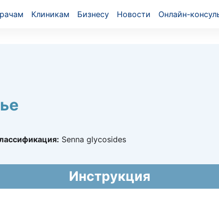
рачам
Клиникам
Бизнесу
Новости
Онлайн-консул
ье
лассификация:
Senna glycosides
4290
Инструкция
2024 - бессрочно
6/07/12/13/17/17
017 - бессрочно