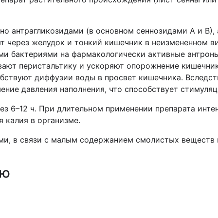
о антрагликозидами (в основном сеннозидами А и В), 
т через желудок и тонкий кишечник в неизмененном в
и бактериями на фармакологически активные антроны
вают перистальтику и ускоряют опорожнение кишечник
обствуют диффузии воды в просвет кишечника. Вследс
ение давления наполнения, что способствует стимуляц
ез 6–12 ч. При длительном применении препарата инте
 калия в организме.
ми, в связи с малым содержанием смолистых веществ
ию