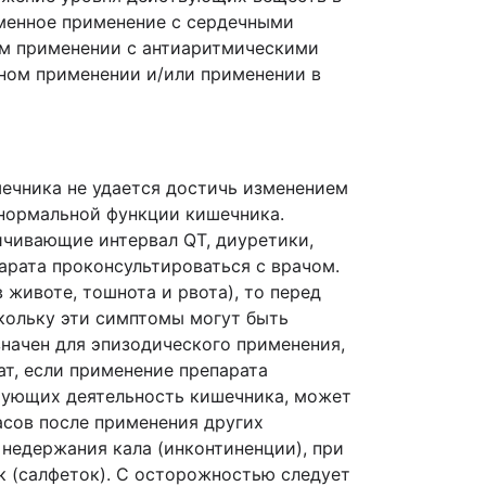
менное применение с сердечными
ом применении с антиаритмическими
ном применении и/или применении в
ечника не удается достичь изменением
нормальной функции кишечника.
ичивающие интервал QT, диуретики,
арата проконсультироваться с врачом.
 животе, тошнота и рвота), то перед
скольку эти симптомы могут быть
начен для эпизодического применения,
т, если применение препарата
ирующих деятельность кишечника, может
асов после применения других
недержания кала (инконтиненции), при
к (салфеток). С осторожностью следует