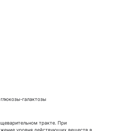
 глюкозы-галактозы
ищеварительном тракте. При
ижение уровня действующих веществ в