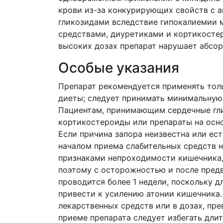
крови из-за конкурирующих свойств с 
гликозидами вследствие гипокалиемии 
средствами, диуретиками и кортикосте
высоких дозах препарат нарушает абсо
Особые указания
Препарат рекомендуется применять толь
диеты; следует принимать минимальную
Пациентам, принимающим сердечные гли
кортикостероиды или препараты на осно
Если причина запора неизвестна или ест
началом приема слабительных средств н
признаками непроходимости кишечника,
поэтому с осторожностью и после предв
проводится более 1 недели, поскольку 
привести к усилению атонии кишечника.
лекарственных средств или в дозах, п
приеме препарата следует избегать дли