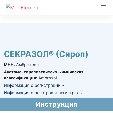
СЕКРАЗОЛ® (Сироп)
МНН:
Амброксол
Анатомо-терапевтическо-химическая
классификация:
Ambroxol
Информация о регистрации
Номер регистрации в РК:
Информация о реестрах и регистрах
№ РК-ЛС-5№016348
Информация о регистрации в РК:
КНФ (ЛС включено в Казахстанский
15.01.2018 -
Инструкция
15.01.2023
национальный формуляр лекарственных
средств)