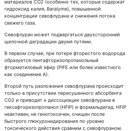
материалов CO2 (особенно тех, которые содержат
гидроксид калия, Baralyme), повышенной
концентрации севофлурана и снижения потока
свежего газа.
Севофлуран может подвергаться двухсторонней
щелочной деградации двумя путями.
В первом случае, при потере фтористого водорода
образуется пентафторизопропанольный
фторметиловый эфир (PIFE или более известного
как соединение А).
Второй путь разложения севофлурана происходит
только в присутствии пересушенного абсорбента
СО2 и приводит к диссоциации севофлурана в
гексафторизопропанол (HFIP) и формальдегид. HFIP
неактивен, не генотоксичен, очищен после
быстрого глюкуронидирования по уровню
токсического действия сравним с севофлураном.