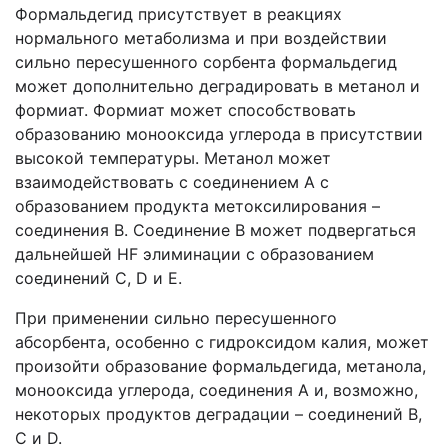
Формальдегид присутствует в реакциях
нормального метаболизма и при воздействии
сильно пересушенного сорбента формальдегид
может дополнительно деградировать в метанол и
формиат. Формиат может способствовать
образованию монооксида углерода в присутствии
высокой температуры. Метанол может
взаимодействовать с соединением А с
образованием продукта метоксилирования –
соединения В. Соединение B может подвергаться
дальнейшей HF элиминации с образованием
соединений C, D и E.
При применении сильно пересушенного
абсорбента, особенно с гидроксидом калия, может
произойти образование формальдегида, метанола,
монооксида углерода, соединения A и, возможно,
некоторых продуктов деградации – соединений B,
C и D.