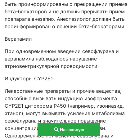
быть проинформированы о прекращении приема
бета-блокаторов и не должны прерывать прием
препарата внезапно. Анестезиолог должен быть
проинформирован о лечении бета-блокаторами.
Верапамил
При одновременном введении севофлурана и
верапамила наблюдалось нарушение
атриовентрикулярной проводимости.
Индукторы CYP2E1
Лекарственные препараты и прочие вещества,
способные вызывать индукцию изофермента
CYP2E1 цитохрома P450 (например, изониазид,
этанол), могут вызывать усиление метаболизма
севофлурана и значительное повышение
концентрации фторидов в плазме крови.
На главную
Одновременное применение севофлурана и