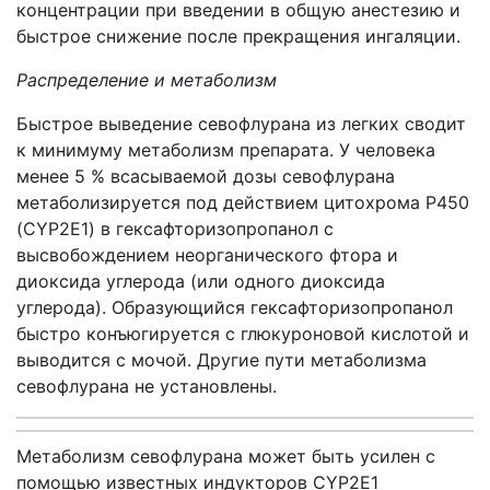
концентрации при введении в общую анестезию и
быстрое снижение после прекращения ингаляции.
Распределение и метаболизм
Быстрое выведение севофлурана из легких сводит
к минимуму метаболизм препарата. У человека
менее 5 % всасываемой дозы севофлурана
метаболизируется под действием цитохрома Р450
(CYP2E1) в гексафторизопропанол с
высвобождением неорганического фтора и
диоксида углерода (или одного диоксида
углерода). Образующийся гексафторизопропанол
быстро конъюгируется с глюкуроновой кислотой и
выводится с мочой. Другие пути метаболизма
севофлурана не установлены.
Метаболизм севофлурана может быть усилен с
помощью известных индукторов CYP2E1