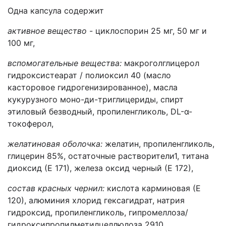
Одна капсула содержит
активное вещество
- циклоспорин 25 мг, 50 мг и
100 мг,
вспомогательные вещества:
макроголглицерол
гидроксистеарат / полиоксил 40 (масло
касторовое гидрогенизированное), масла
кукурузного моно-ди-триглицериды, спирт
этиловый безводный, пропиленгликоль, DL-α-
токоферол,
желатиновая оболочка:
желатин, пропиленгликоль,
глицерин 85%, остаточные растворители1, титана
диоксид (Е 171),
железа оксид черный (Е 172),
состав красных чернил:
кислота карминовая (Е
120), алюминия хлорид гексагидрат, натрия
гидроксид, пропиленгликоль, гипромеллоза/
гидроксипропилметилцеллюлоза 2910,