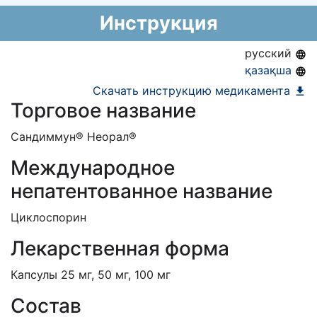
24.12.2020
национальный формуляр лекарственных
Предельная цена закупа в РК:
178.09
KZT
Инструкция
средств)
АЛО (Включено в Список бесплатного
русский
амбулаторного лекарственного обеспечения)
қазақша
ЕД (Включено в Список ЛС в рамках ГОБМП,
Скачать инструкцию медикамента
Торговое название
подлежащих закупу у Единого
дистрибьютора)
Сандиммун® Неорал®
Международное
непатентованное название
Циклоспорин
Лекарственная форма
Капсулы 25 мг, 50 мг, 100 мг
Состав