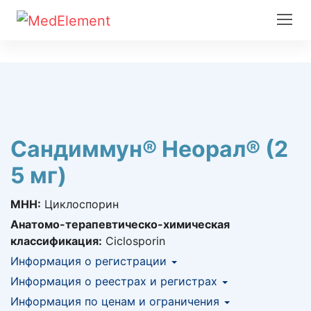
Сандиммун® Неорал® (2
5 мг)
МНН:
Циклоспорин
Анатомо-терапевтическо-химическая
классификация:
Ciclosporin
Информация о регистрации
Номер регистрации в РК:
Информация о реестрах и регистрах
№ РК-ЛС-5№003793
Информация о регистрации в РК:
Информация по ценам и ограничения
КНФ (ЛС включено в Казахстанский
24.12.2015 -