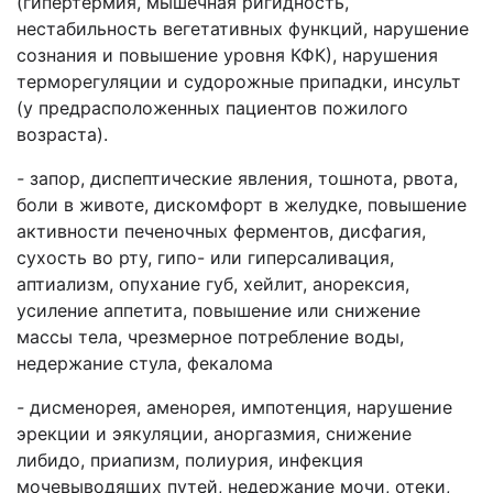
(гипертермия, мышечная ригидность,
нестабильность вегетативных функций, нарушение
сознания и повышение уровня КФК), нарушения
терморегуляции и судорожные припадки, инсульт
(у предрасположенных пациентов пожилого
возраста).
-
запор, диспептические явления, тошнота, рвота,
боли в животе, дискомфорт в желудке, повышение
активности печеночных ферментов, дисфагия,
сухость во рту, гипо- или гиперсаливация,
аптиализм, опухание губ, хейлит, анорексия,
усиление аппетита, повышение или снижение
массы тела, чрезмерное потребление воды,
недержание стула, фекалома
-
дисменорея, аменорея, импотенция, нарушение
эрекции и эякуляции, аноргазмия, снижение
либидо, приапизм, полиурия, инфекция
мочевыводящих путей, недержание мочи, отеки,