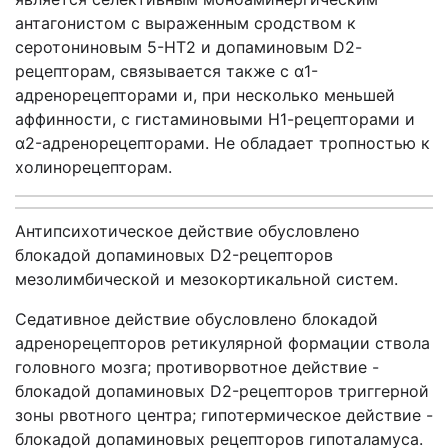
антагонистом с выраженным сродством к
серотониновым 5-НТ2 и допаминовым D2-
peцепторам, связывается также с α1-
адренорецепторами и, при несколько меньшей
аффинности, с гистаминовыми Н1-рецепторами и
α2-адренорецепторами. Не обладает тропностью к
холинорецепторам.
Антипсихотическое действие обусловлено
блокадой допаминовых D2-рецепторов
мезолимбической и мезокортикальной систем.
Седативное действие обусловлено блокадой
адренорецепторов ретикулярной формации ствола
головного мозга; противорвотное действие -
блокадой допаминовых D2-рецепторов триггерной
зоны рвотного центра; гипотермическое действие -
блокадой допаминовых рецепторов гипоталамуса.