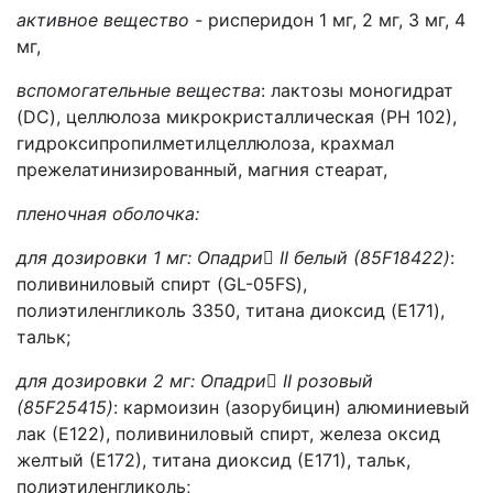
активное вещество -
рисперидон 1 мг, 2 мг, 3 мг, 4
мг,
вспомогательные вещества
: лактозы моногидрат
(DC), целлюлоза микрокристаллическая (РН 102),
гидроксипропилметилцеллюлоза, крахмал
прежелатинизированный, магния стеарат,
пленочная оболочка:
для дозировки 1 мг: Опадри

II
белый (85
F
18422)
:
поливиниловый спирт (GL-05FS),
полиэтиленгликоль 3350, титана диоксид (E171),
тальк;
для дозировки 2 мг: Опадри

II
розовый
(85
F
25415)
: кармоизин (азорубицин) алюминиевый
лак (Е122), поливиниловый спирт, железа оксид
желтый (Е172), титана диоксид (Е171), тальк,
полиэтиленгликоль;