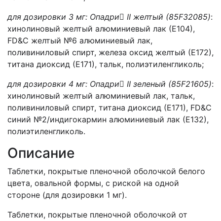
для дозировки 3 мг: Опадри

II
желтый (85
F
32085)
:
хинолиновый желтый алюминиевый лак (Е104),
FD&C желтый №6 алюминиевый лак,
поливиниловый спирт, железа оксид желтый (Е172),
титана диоксид (Е171), тальк, полиэтиленгликоль;
для дозировки 4 мг: Опадри

II
зеленый (85
F
21605)
:
хинолиновый желтый алюминиевый лак, тальк,
поливиниловый спирт, титана диоксид (Е171), FD&C
синий №2/индигокармин алюминиевый лак (Е132),
полиэтиленгликоль.
Описание
Таблетки, покрытые пленочной оболочкой белого
цвета, овальной формы, с риской на одной
стороне (для дозировки 1 мг).
Таблетки, покрытые пленочной оболочкой от