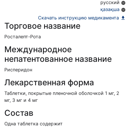
ЕД (Включено в Список ЛС в рамках ГОБМП,
русский
подлежащих закупу у Единого
қазақша
дистрибьютора)
Скачать инструкцию медикамента
Торговое название
Росталепт-Рота
Международное
непатентованное название
Рисперидон
Лекарственная форма
Таблетки, покрытые пленочной оболочкой 1 мг, 2
мг, 3 мг и 4 мг
Состав
Одна таблетка содержит