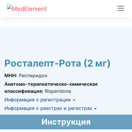
Росталепт-Рота (2 мг)
МНН:
Рисперидон
Анатомо-терапевтическо-химическая
классификация:
Risperidone
Информация о регистрации
Номер регистрации в РК:
Информация о реестрах и регистрах
№ РК-ЛС-5№019595
Информация о регистрации в РК:
АЛО (Включено в Список бесплатного
11.01.2013 -
Инструкция
11.01.2018
амбулаторного лекарственного обеспечения)