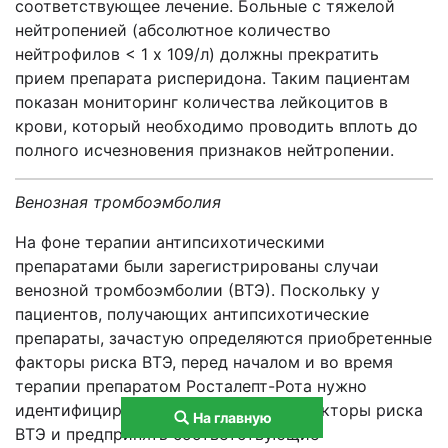
соответствующее лечение. Больные с тяжелой
нейтропенией (абсолютное количество
нейтрофилов < 1 х 109/л) должны прекратить
прием препарата рисперидона. Таким пациентам
показан мониторинг количества лейкоцитов в
крови, который необходимо проводить вплоть до
полного исчезновения признаков нейтропении.
Венозная тромбоэмболия
На фоне терапии антипсихотическими
препаратами были зарегистрированы случаи
венозной тромбоэмболии (ВТЭ). Поскольку у
пациентов, получающих антипсихотические
препараты, зачастую определяются приобретенные
факторы риска ВТЭ, перед началом и во время
терапии препаратом Росталепт-Рота нужно
идентифицировать все возможные факторы риска
На главную
ВТЭ и предпринять соответствующие