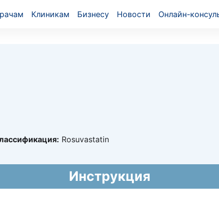
рачам
Клиникам
Бизнесу
Новости
Онлайн-консул
лассификация:
Rosuvastatin
22262
Инструкция
021 - 12.07.2031