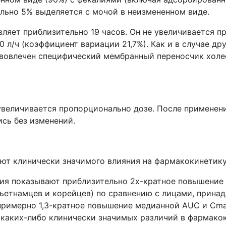
ельно 5% выделяется с мочой в неизмененном виде.
ляет приблизительно 19 часов. Он не увеличивается п
 л/ч (коэффициент вариации 21,7%). Как и в случае др
а вовлечен специфический мембранный переносчик хол
увеличивается пропорционально дозе. После применен
сь без изменений.
ают клинически значимого влияния на фармакокинетику
ия показывают приблизительно 2х-кратное повышение
 вьетнамцев и корейцев) по сравнению с лицами, прина
примерно 1,3-кратное повышение медианной AUC и Сm
 каких-либо клинически значимых различий в фармак