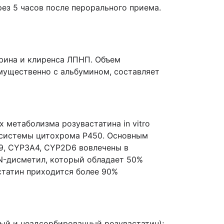
ез 5 часов после перорального приема.
ерина и клиренса ЛПНП. Объем
имущественно с альбумином, составляет
 метаболизма розувастатина in vitro
 системы цитохрома Р450. Основным
9, CYP3A4, CYP2D6 вовлечены в
N-дисметил, который обладает 50%
статин приходится более 90%
ый и неадсорбированный розувастатин);