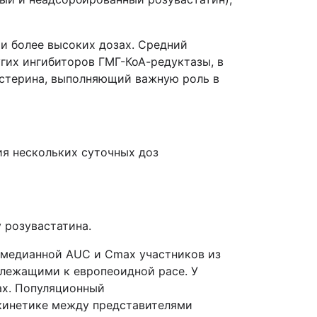
ри более высоких дозах. Средний
угих ингибиторов ГМГ-КоА-редуктазы, в
естерина, выполняющий важную роль в
ия нескольких суточных доз
 розувастатина.
 медианной AUC и Сmax участников из
длежащими к европеоидной расе. У
ax. Популяционный
окинетике между представителями