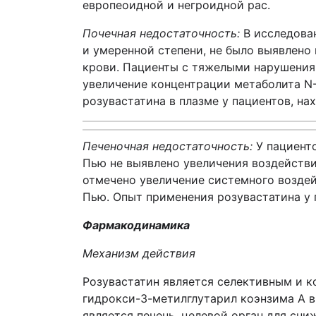
европеоидной и негроидной рас.
Почечная недостаточность:
В исследован
и умеренной степени, не было выявлено
крови. Пациенты с тяжелыми нарушениям
увеличение концентрации метаболита N
розувастатина в плазме у пациентов, н
Печеночная недостаточность:
У пациенто
Пью не выявлено увеличения воздействия
отмечено увеличение системного воздей
Пью. Опыт применения розувастатина у 
Фармакодинамика
Механизм действия
Розувастатин является селективным и 
гидрокси-3-метилглутарил коэнзима А в
является печень, целевой орган для сни