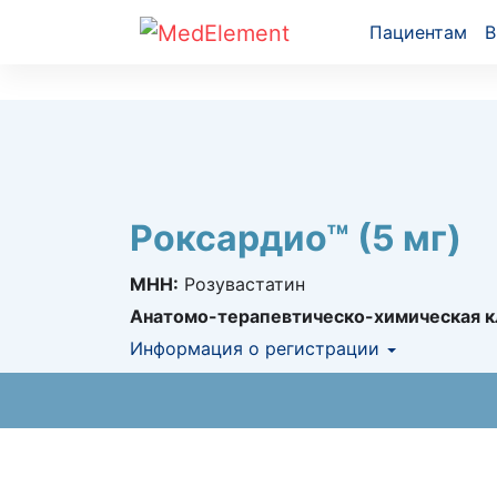
Пациентам
В
Роксардио™ (5 мг)
МНН:
Розувастатин
Анатомо-терапевтическо-химическая к
Информация о регистрации
Номер регистрации в РК:
№ РК-ЛС-5№0
Информация о регистрации в РК:
12.07.2