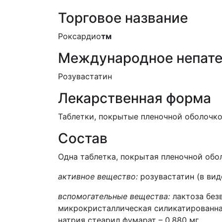
Торговое название
Роксардио
тм
Международное непате
Розувастатин
Лекарственная форма
Таблетки, покрытые пленочной оболочкой,
Состав
Одна таблетка, покрытая пленочной обо
активное вещество:
розувастатин (в вид
вспомогательные вещества:
лактоза безв
микрокристаллическая силикатированная 
натрия стеарил фумарат – 0.880 мг,