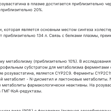
зувастатина в плазме достигается приблизительно чер
 приблизительно 20%.
и, которая является основным местом синтеза холест
т приблизительно 134 л. Связь с белками плазмы, пре
у метаболизму (приблизительно 10%). В исследованиях
непрофильным субстратом для метаболизма ферментами
е розувастатина, является CYP2C9. Ферменты CYP2C1
ой метаболит - N-дисметил и лактоновые метаболиты. 
е метаболиты фармакологически неактивны. На розува
 ГМГ-КоА-редуктазы.
нном виде (90%) с фекалиями (включая адсорбированн