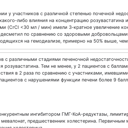
ии у участников с различной степенью почечной недо
 какого-либо влияния на концентрацию розувастатина 
и (CrCl <30 мл / мин) имели 3-кратное увеличение ко
-десметил по сравнению со здоровыми добровольцами
аходящихся на гемодиализе, примерно на 50% выше, че
в с различными стадиями печеночной недостаточности
 розувастатина. Тем не менее, у 2 пациентов с балла
ствия в 2 раза по сравнению с участниками, имевшими
пациентов с нарушениями функции печени более 9 балл
конкурентным ингибитором ГМГ-КоА-редуктазы, лимит
 мевалонат, предшественник холестерина. Первичным 
жения холестерина.