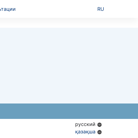
ьтации
RU
русский
қазақша