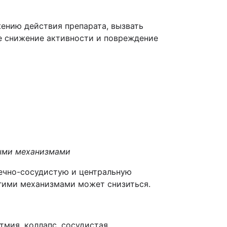
ению действия препарата, вызвать
е снижение активности и повреждение
ными механизмами
дечно-сосудистую и центральную
угими механизмами может снизиться.
тмия, коллапс, сосудистая