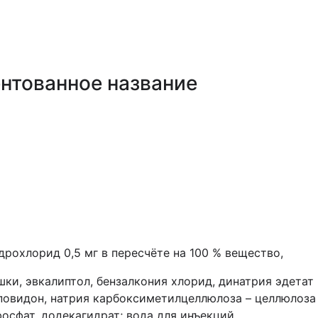
нтованное название
рохлорид 0,5 мг в пересчёте на 100 % вещество,
и, эвкалиптол, бензалкония хлорид, динатрия эдетат (
 повидон, натрия карбоксиметилцеллюлоза – целлюлоза
осфат, додекагидрат; вода для инъекций.