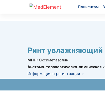
Пациентам
В
Ринт увлажняющий
МНН:
Оксиметазолин
Анатомо-терапевтическо-химическая к
Информация о регистрации
Номер регистрации в РК:
№ РК-ЛС-5№02
Информация о регистрации в РК:
20.12.2