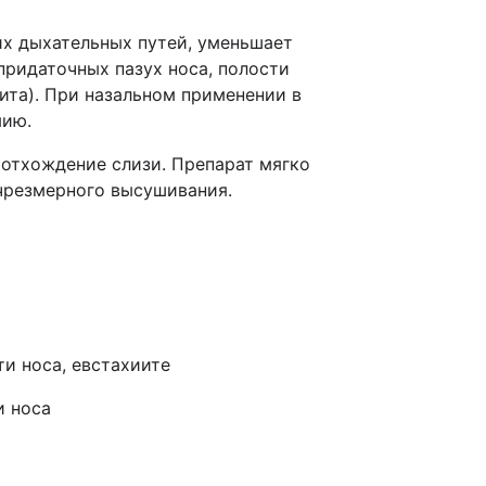
их дыхательных путей, уменьшает
придаточных пазух носа, полости
ита). При назальном применении в
мию.
отхождение слизи. Препарат мягко
чрезмерного высушивания.
и носа, евстахиите
и носа