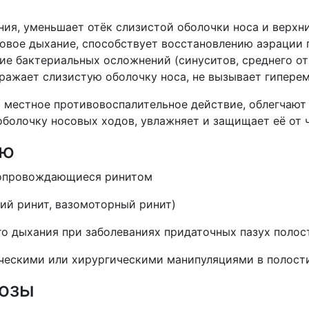
ния, уменьшает отёк слизистой оболочки носа и верхн
совое дыхание, способствует восстановлению аэрации 
тие бактериальных осложнений (синуситов, среднего от
ражает слизистую оболочку носа, не вызывает гипере
 местное противовоспалительное действие, облегчают 
болочку носовых ходов, увлажняет и защищает её от 
ию
 сопровождающиеся ринитом
кий ринит, вазомоторный ринит)
го дыхания при заболеваниях придаточных пазух полост
ическими или хирургическими манипуляциями в полост
дозы