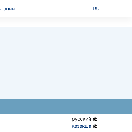
ьтации
RU
русский
қазақша