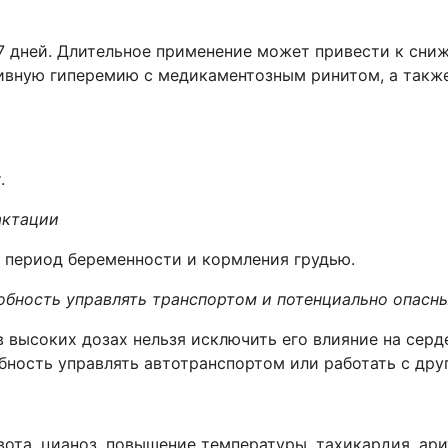
7 дней. Длительное применение может привести к сниж
тивную гиперемию с медикаментозным ринитом, а такж
.
актации
 период беременности и кормления грудью.
собность управлять транспортом и потенциально опас
 высоких дозах нельзя исключить его влияние на сер
обность управлять автотранспортом или работать с др
рвота, цианоз, повышение температуры, тахикардия, ари