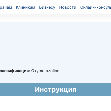
рачам
Клиникам
Бизнесу
Новости
Онлайн-консул
лассификация:
Oxymetazoline
1031
Инструкция
019 - бессрочно