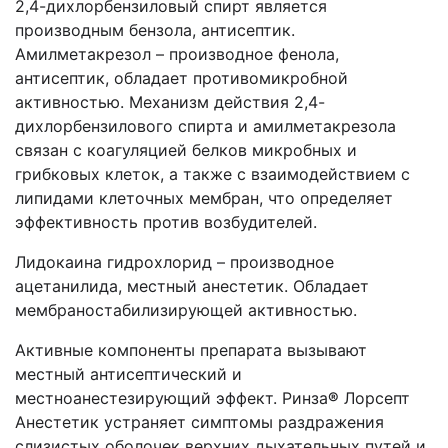
2,4-дихлорбензиловый спирт является
производным бензола, антисептик.
Амилметакрезол – производное фенола,
антисептик, обладает противомикробной
активностью. Механизм действия 2,4-
дихлорбензилового спирта и амилметакрезола
связан с коагуляцией белков микробных и
грибковых клеток, а также с взаимодействием с
липидами клеточных мембран, что определяет
эффективность против возбудителей.
Лидокаина гидрохлорид – производное
ацетанилида, местный анестетик. Обладает
мембраностабилизирующей активностью.
Активные компоненты препарата вызывают
местный антисептический и
местноанестезирующий эффект. Ринза
®
Лорсепт
Анестетик устраняет симптомы раздражения
слизистых оболочек верхних дыхательных путей и