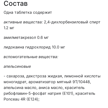
Состав
Одна таблетка содержит
активные вещества:
2,4-дихлорбензиловый спирт
1.2 мг
амилметакрезол 0.6 мг
лидокаина гидрохлорид 10.0 мг
вспомогательные вещества:
апельсиновые
- сахароза, декстроза жидкая, лимонной кислоты
моногидрат, ароматизатор мятный 9T/10448,
апельсина масло, аниса масло, краситель
рибофлавин-5-фосфат натрия (Е101), краситель
Ponceau 4R (Е124);