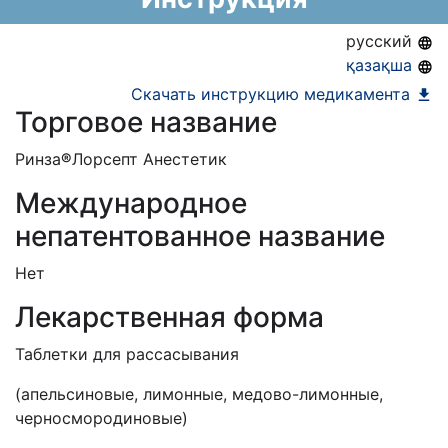
Информация о регистрации в РК:
05.03.2015 -
05.03.2020
русский
қазақша
Скачать инструкцию медикамента
Торговое название
Ринза
®
Лорсепт Анестетик
Международное
непатентованное название
Нет
Лекарственная форма
Таблетки для рассасывания
(апельсиновые, лимонные, медово-лимонные,
черносмородиновые)