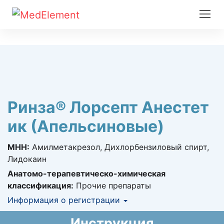
Ринза® Лорсепт Анестет
ик (Апельсиновые)
МНН:
Амилметакрезол, Дихлорбензиловый спирт,
Лидокаин
Анатомо-терапевтическо-химическая
классификация:
Прочие препараты
Информация о регистрации
Номер регистрации в РК:
№ РК-ЛС-5№012710
Инструкция