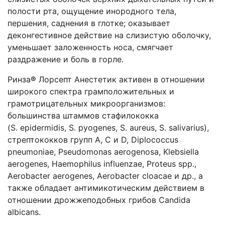
полости рта, ощущение инородного тела,
першения, саднения в глотке; оказывает
деконгестивное действие на слизистую оболочку,
уменьшает заложенность носа, смягчает
раздражение и боль в горле.
Ринза
®
Лорсепт Анестетик активен в отношении
широкого спектра грамположительных и
грамотрицательных микроорганизмов:
большинства штаммов стафилококка
(S. epidermidis, S. pyogenes, S. aureus, S. salivarius),
стрептококков групп А, С и D, Diplococcus
pneumoniae, Pseudomonas aerogenosa, Klebsiella
aerogenes, Haemophilus influenzae, Proteus spp.,
Aerobacter aerogenes, Aerobacter cloacae и др., а
также обладает антимикотическим действием в
отношении дрожжеподобных грибов Candida
albicans.