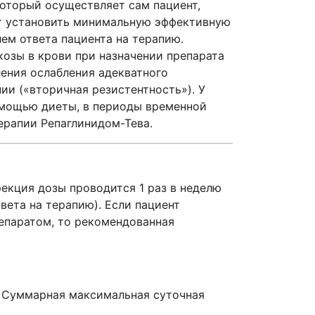
который осуществляет сам пациент,
ит установить минимальную эффективную
лем ответа пациента на терапию.
озы в крови при назначении препарата
ления ослабления адекватного
ии («вторичная резистентность»). У
омощью диеты, в периоды временной
ерапии Репаглинидом-Тева.
екция дозы проводится 1 раз в неделю
твета на терапию). Если пациент
репаратом, то рекомендованная
. Суммарная максимальная суточная