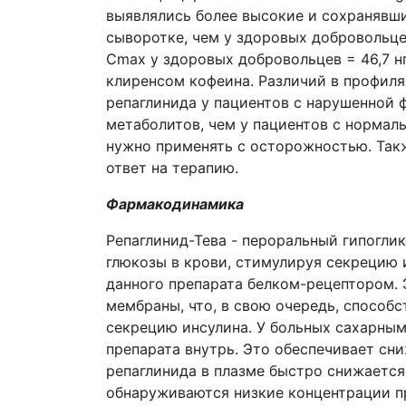
выявлялись более высокие и сохранявши
сыворотке, чем у здоровых добровольцев
Cmax у здоровых добровольцев = 46,7 нг
клиренсом кофеина. Различий в профиля
репаглинида у пациентов с нарушенной 
метаболитов, чем у пациентов с нормал
нужно применять с осторожностью. Так
ответ на терапию.
Фармакодинамика
Репаглинид-Тева - пероральный гипогли
глюкозы в крови, стимулируя секрецию 
данного препарата белком-рецептором.
мембраны, что, в свою очередь, способ
секрецию инсулина. У больных сахарным
препарата внутрь. Это обеспечивает сн
репаглинида в плазме быстро снижается,
обнаруживаются низкие концентрации пр