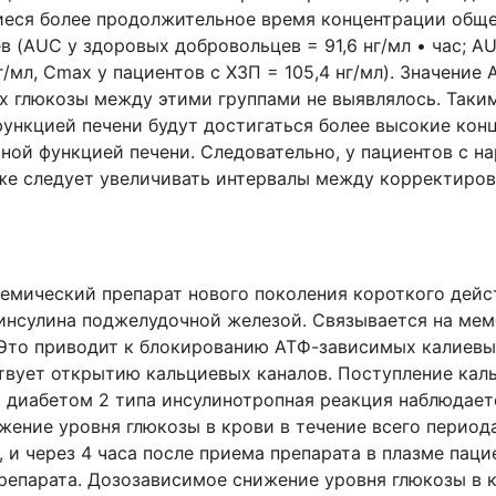
еся более продолжительное время концентрации общег
 (AUC у здоровых добровольцев = 91,6 нг/мл • час; AUC
/мл, Cmax у пациентов с ХЗП = 105,4 нг/мл). Значение
х глюкозы между этими группами не выявлялось. Таки
функцией печени будут достигаться более высокие кон
ьной функцией печени. Следовательно, у пациентов с н
же следует увеличивать интервалы между корректиров
кемический препарат нового поколения короткого дей
инсулина поджелудочной железой. Связывается на мем
 Это приводит к блокированию АТФ-зависимых калиевы
ствует открытию кальциевых каналов. Поступление кал
 диабетом 2 типа инсулинотропная реакция наблюдает
ижение уровня глюкозы в крови в течение всего период
 и через 4 часа после приема препарата в плазме пац
епарата. Дозозависимое снижение уровня глюкозы в к