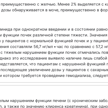
 преимущественно с желчью. Менее 2% выделяется с к
й дозы обнаруживается в моче, преимущественно в фо
инида при однократном введении и в состоянии равно
 функции почек различной степени тяжести. Значения
 у пациентов с нормальной функцией почек и у пацие
ения составляли 56,7 нг/мл
•
час по сравнению с 57,2 нг
ов с тяжелым нарушением функции почек отмечались по
, однако это исследование выявило наличие лишь слаб
редставляется, что пациентам с нарушенной функцией
 последующее увеличение дозы у пациентов с сахарным
и котором требуется проведение гемодиализа, следуе
лым нарушением функции печени (с хроническим забол
h, а также по значению клиренса креатинина), при одн