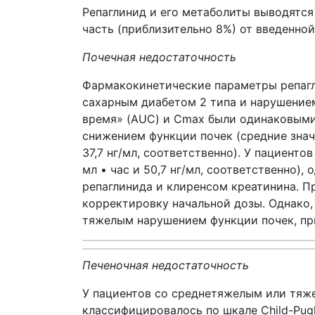
Репаглинид и его метаболиты выводятся
часть (приблизительно 8%) от введенно
Почечная недостаточность
Фармакокинетические параметры репагл
сахарным диабетом 2 типа и нарушением
время» (AUC) и Cmax были одинаковыми
снижением функции почек (средние знач
37,7 нг/мл, соответственно). У пациент
мл • час и 50,7 нг/мл, соответственно)
репаглинида и клиренсом креатинина. П
корректировку начальной дозы. Однако,
тяжелым нарушением функции почек, пр
Печеночная недостаточность
У пациентов со среднетяжелым или тяже
классифицировалось по шкале Child-Pug