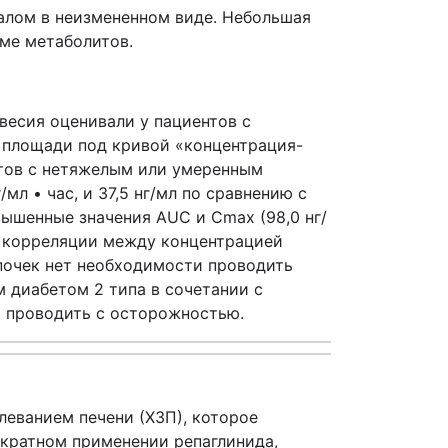
алом в неизмененном виде. Небольшая
рме метаболитов.
весия оценивали у пациентов с
 площади под кривой «концентрация-
нтов с нетяжелым или умеренным
/мл • час, и 37,5 нг/мл по сравнению с
вышенные значения AUC и Cmax (98,0 нг/
ой корреляции между концентрацией
 почек нет необходимости проводить
 диабетом 2 типа в сочетании с
т проводить с осторожностью.
еванием печени (ХЗП), которое
ократном применении репаглинида,