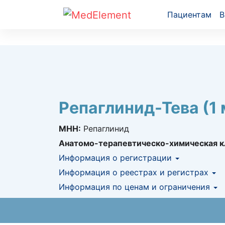
Пациентам
В
Репаглинид-Тева (1 
МНН:
Репаглинид
Анатомо-терапевтическо-химическая к
Информация о регистрации
Номер регистрации в РК:
Информация о реестрах и регистрах
№ РК-ЛС-5№01
Информация о регистрации в РК:
Информация по ценам и ограничения
09.04.2
КНФ (ЛС включено в Казахстански
Предельная цена закупа в РК:
31.06
KZT
АЛО (Включено в Список бесплатн