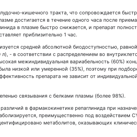
елудочно-кишечного тракта, что сопровождается быст
лазме достигается в течение одного часа после прием
инида в плазме быстро снижается, и препарат полност
ставляет приблизительно 1 час.
изуется средней абсолютной биодоступностью, равной
 л), - в соответствии с распределением во внутрикле
ысокая межиндивидуальная вариабельность (60%) конц
ыла низкой или умеренной (35%), поэтому при подбор
Эффективность препарата не зависит от индивидуально
епенью связывания с белками плазмы (более 98%).
различий в фармакокинетике репаглинида при назначе
аболизируется, преимущественно под воздействием CY
 идентифицировано метаболитов, оказывающих клиничес