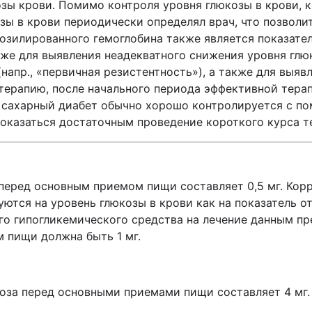
озы крови. Помимо контроля уровня глюкозы в крови, 
зы в крови периодически определял врач, что позвол
козилированного гемоглобина также является показате
е для выявления неадекватного снижения уровня глюк
апр., «первичная резистентность»), а также для выяв
терапию, после начального периода эффективной терап
х сахарный диабет обычно хорошо контролируется с п
оказаться достаточным проведение короткого курса т
перед основным приемом пищи составляет 0,5 мг. Корр
уются на уровень глюкозы в крови как на показатель о
го гипогликемического средства на лечение данным п
 пищи должна быть 1 мг.
оза перед основными приемами пищи составляет 4 мг