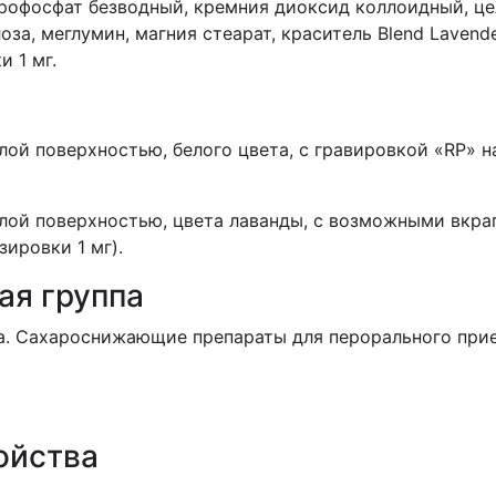
дрофосфат безводный, кремния диоксид коллоидный, ц
а, меглумин, магния стеарат, краситель Blend Lavende
и 1 мг.
ой поверхностью, белого цвета, с гравировкой «RP» на
лой поверхностью, цвета лаванды, с возможными вкра
зировки 1 мг).
ая группа
та. Сахароснижающие препараты для перорального пр
ойства