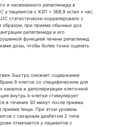
о и несвязанного репаглинида в
 у пациентов с ХЗП = 368,9 нг/мл • час;
 AUC статистически коррелировало с
м образом, при приеме обычных доз
центрации репаглинида и его
арушенной функцией печени репаглинид
ками дозы, чтобы более точно оценить
ствия. Быстро снижает содержание
бране ß-клеток со специфическим для
х каналов и деполяризации клеточной
ьция внутрь b-клетки стимулирует
ся в течение 30 минут после приема
а приема пищи. При этом уровень
иентов с сахарным диабетом 2 типа
рови отмечается у пациентов с