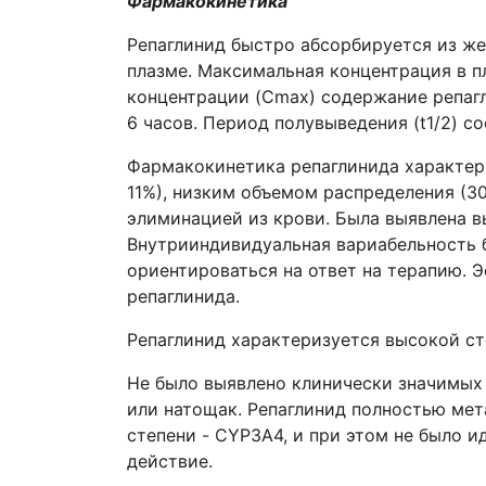
Фармакокинетика
Репаглинид быстро абсорбируется из ж
плазме. Максимальная концентрация в п
концентрации (Cmax) содержание репагл
6 часов. Период полувыведения (t1/2) со
Фармакокинетика репаглинида характер
11%), низким объемом распределения (30
элиминацией из крови. Была выявлена в
Внутрииндивидуальная вариабельность б
ориентироваться на ответ на терапию. 
репаглинида.
Репаглинид характеризуется высокой ст
Не было выявлено клинически значимых 
или натощак. Репаглинид полностью мет
степени - CYP3А4, и при этом не было
действие.