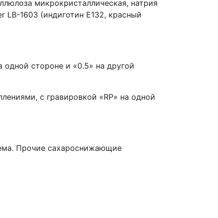
еллюлоза микрокристаллическая, натрия
r LB-1603 (индиготин Е132, красный
 одной стороне и «0.5» на другой
плениями, с гравировкой «RP» на одной
иема. Прочие сахароснижающие