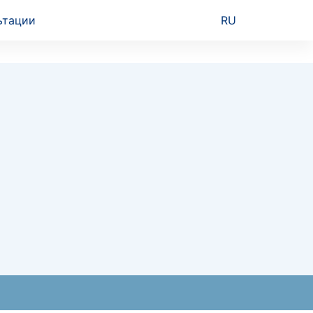
ьтации
RU