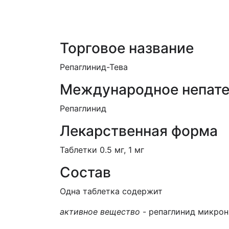
ЕД (Включено в Список ЛС в рамк
Торговое название
Репаглинид-Тева
Международное непате
Репаглинид
Лекарственная форма
Таблетки 0.5 мг, 1 мг
Состав
Одна таблетка содержит
активное вещество
- репаглинид микрони