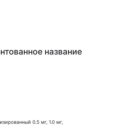
ах ГОБМП, подлежащих закупу у Единого дистрибьюто
нтованное название
зированный 0.5 мг, 1.0 мг,