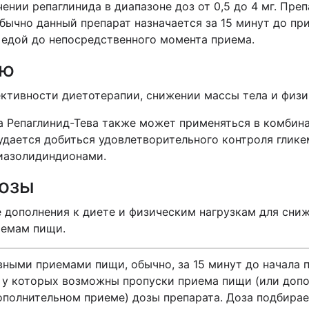
ении репаглинида в диапазоне доз от 0,5 до 4 мг. Пр
бычно данный препарат назначается за 15 минут до п
д едой до непосредственного момента приема.
ию
ктивности диетотерапии, снижении массы тела и физи
па Репаглинид-Тева также может применяться в комби
 удается добиться удовлетворительного контроля гли
иазолидиндионами.
дозы
е дополнения к диете и физическим нагрузкам для сниж
иемам пищи.
вными приемами пищи, обычно, за 15 минут до начала 
ы, у которых возможны пропуски приема пищи (или до
ополнительном приеме) дозы препарата. Доза подбира