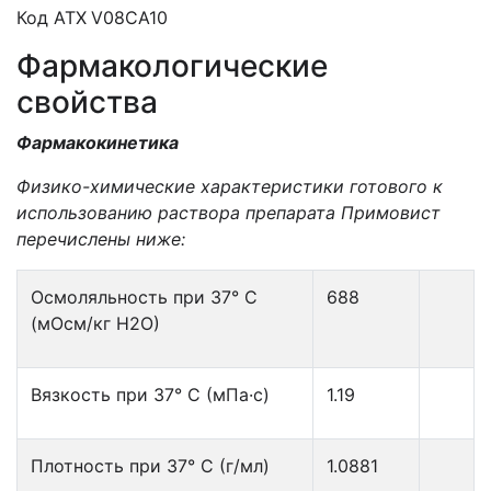
Код ATХ
V
08
CA
10
Фармакологические
свойства
Фармакокинетика
Физико-химические характеристики готового к
использованию раствора препарата Примовист
перечислены ниже:
Осмоляльность при 37° C
688
(мОсм/кг
H
2
O
)
Вязкость при 37°
C
(мПа·с)
1.19
Плотность при 37°
C
(г/мл)
1.0881