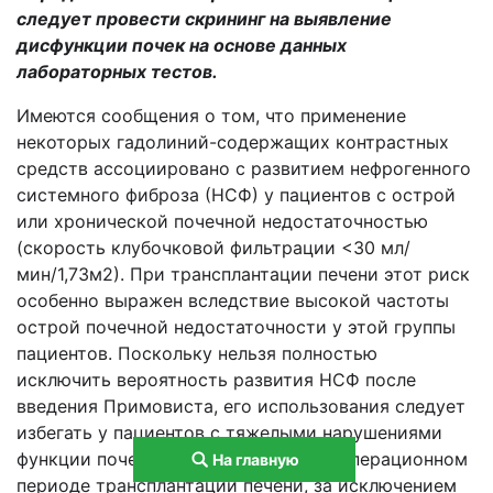
следует провести скрининг на выявление
дисфункции почек на основе данных
лабораторных тестов.
Имеются сообщения о том, что применение
некоторых гадолиний-содержащих контрастных
средств ассоциировано с развитием нефрогенного
системного фиброза (НСФ) у пациентов с острой
или хронической почечной недостаточностью
(скорость клубочковой фильтрации <30 мл/
мин/1,73м2). При трансплантации печени этот риск
особенно выражен вследствие высокой частоты
острой почечной недостаточности у этой группы
пациентов. Поскольку нельзя полностью
исключить вероятность развития НСФ после
введения Примовиста, его использования следует
избегать у пациентов с тяжелыми нарушениями
функции почек и у пациентов в периоперационном
На главную
периоде трансплантации печени, за исключением