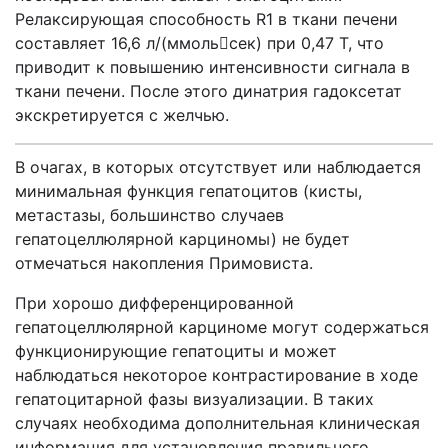
Релаксирующая способность
R
1 в ткани печени
составляет 16,6 л/(ммольсек) при 0,47 Т, что
приводит к повышению интенсивности сигнала в
ткани печени. После этого динатрия гадоксетат
экскретируется с желчью.
В очагах, в которых отсутствует или наблюдается
минимальная функция гепатоцитов (кисты,
метастазы, большинство случаев
гепатоцеллюлярной карциномы) не будет
отмечаться накопления Примовиста.
При х
орошо дифференцированн
ой
гепатоцеллюлярн
ой
карцином
е
мо
гут содержаться
функционирующие гепатоциты и может
наблюдаться
некоторое контрастирование в ходе
гепатоцитарной фазы визуализации
.
В таких
случаях необходима дополнительная клиническая
информация для установления правильного