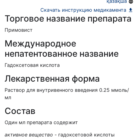
Номер регистрации в РБ:
11013/21
қазақша
Информация о регистрации в РБ:
18.08.2021 -
Скачать инструкцию медикамента
Торговое название препарата
18.08.2026
Примовист
Международное
непатентованное название
Гадоксетовая кислота
Лекарственная форма
Раствор для внутривенного введения 0.25 ммоль/
мл
Состав
Один мл препарата содержит
активное вещество -
г
адоксетовой кислоты