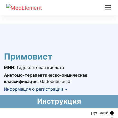
Примовист
МНН:
Гадоксетовая кислота
Анатомо-терапевтическо-химическая
классификация:
Gadoxetic acid
Информация о регистрации
Номер регистрации в РК:
№ РК-ЛС-5№017853
Инструкция
Информация о регистрации в РК:
05.08.2016 -
бессрочно
русский