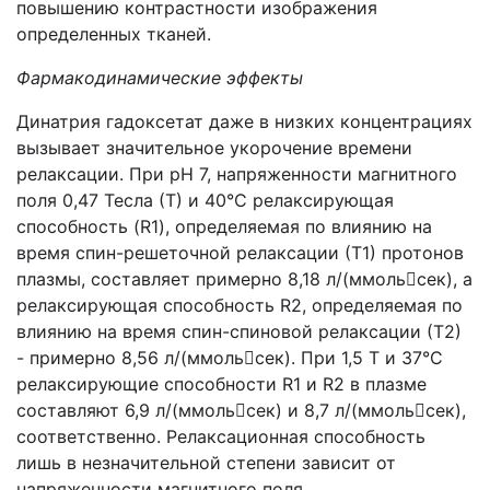
повышению контрастности изображения
определенных тканей.
Фармакодинамические эффекты
Динатрия гадоксетат даже в низких концентрациях
вызывает значительное укорочение времени
релаксации. При pH 7, напряженности магнитного
поля 0,47 Тесла (Т) и 40°C релаксирующая
способность (
R
1), определяемая по влиянию на
время спин-решеточной релаксации (Т1) протонов
плазмы, составляет примерно 8,18 л/(ммольсек), а
релаксирующая способность
R
2, определяемая по
влиянию на время спин-спиновой релаксации (Т2)
- примерно 8,56 л/(ммольсек). При 1,5 Т и 37°C
релаксирующие способности
R
1 и
R
2 в плазме
составляют 6,9 л/(ммольсек) и 8,7 л/(ммольсек),
соответственно. Релаксационная способность
лишь в незначительной степени зависит от
напряженности магнитного поля.