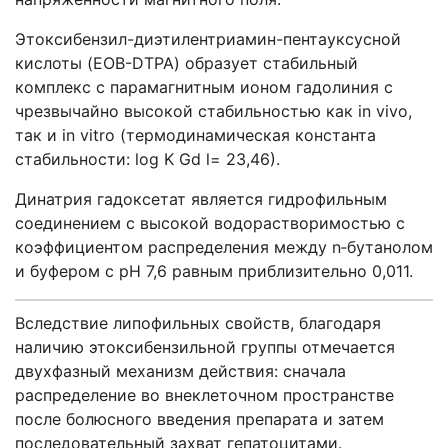
Этоксибензил-диэтилентриамин-пентауксусной
кислоты (EOB-DTPA) образует стабильный
комплекс с парамагнитным ионом гадолиния с
чрезвычайно высокой стабильностью как in vivo,
так и in vitro (термодинамическая константа
стабильности: log K Gd l= 23,46).
Динатрия гадоксетат является гидрофильным
соединением с высокой водорастворимостью с
коэффициентом распределения между
n
‑бутанолом
и буфером с pH 7,6 равным приблизительно 0,011.
Вследствие липофильных свойств, благодаря
наличию этоксибензильной группы отмечается
двухфазный механизм действия: сначала
распределение во внеклеточном пространстве
после болюсного введения препарата и затем
последовательный захват гепатоцитами.