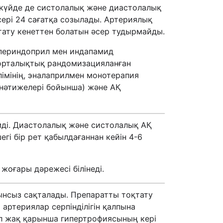
н күйде де систолалық және диастолалық
сері 24 сағатқа созылады. Артериялық
тату кенеттен болатын әсер тудырмайды.
 периндоприл мен индапамид
н орталықтық рандомизацияланған
імінің, эналаприлмен монотерапия
Г нәтижелері бойынша) және АҚ
мді. Диастолалық және систолалық АҚ
егі бір рет қабылдағаннан кейін 4-6
жоғары дәрежесі білінеді.
ынсыз сақталады. Препаратты тоқтату
 артериялар серпінділігін қалпына
сол жақ қарынша гипертрофиясының кері