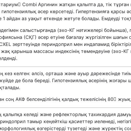
стариум Combi
Аргинин жатқан қалыпта да, тік тұрға
 гипотензиялық әсер көрсетеді. Гипертензияға қарсы ә
1 айдан аз уақыт өткенде жетуге болады. Емдеуді тоқ
ндегімен салыстырғанда (эхо-КГ нәтижелері бойынша),
трофиясына (СҚГ) әсер етуіне бағалау жүргізілген шағы
EL зерттеуінде периндоприл мен индапамид біріктіріл
л жақ қарынша массасы индексінің төмендеуіне (эхо-К
лденді.
 кез келген: әлсіз, орташа және ауыр дәрежесінде тиі
 күйде де бола береді. Гипотензиялық әсерінің жоғары ш
ақталады.
н соң АКФ белсенділігінің қалдық тежелісінің 80 жуық 
ң қалыпқа келеді және рефлекторлық тахикардия даму
индоприл тамыр кеңейткіш қасиеттер иеленеді, негізгі
оморфологиялық өзгерістерді түзетеді және жүректің 