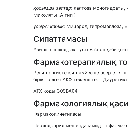
қосымша заттар
: лактоза моногидраты,
гликоляты (А типі)
үлбірлі қабық:
глицерол, гипромеллоза, м
Сипаттамасы
Ұзынша пішінді, ақ түсті үлбірлі қабықпе
Фармакотерапиялық т
Ренин-ангиотензин жүйесіне әсер ететін
біріктірілген АКФ тежегіштері. Диуретик
АТХ коды С09ВА04
Фармакологиялық қаси
Фармакокинетикасы
Периндоприл мен индапамидтің фармакок