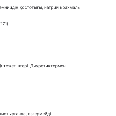
ремнийдің қостотығы, натрий крахмалы
171).
КФ тежегіштері. Диуретиктермен
ыстырғанда, өзгермейді.