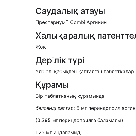
Саудалық атауы
Престариум Combi
Аргинин
Халықаралық патентте
Жоқ
Дәрілік түрі
Үлбірлі қабықпен қапталған таблеткалар
Құрамы
Бір таблетканың құрамында
б
елсенді заттар
: 5 мг периндоприл аргин
(3,395 мг
периндоприлге баламалы)
1,25 мг индапамид,