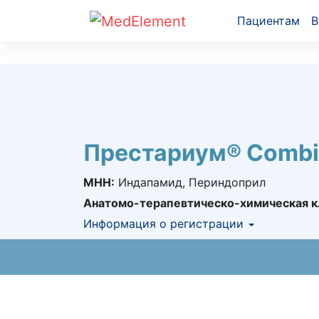
Пациентам
В
Престариум® Combi
МНН:
Индапамид, Периндоприл
Анатомо-терапевтическо-химическая к
Информация о регистрации
Номер регистрации в РК:
№ РК-ЛС-5№01
Информация о регистрации в РК:
26.12.2