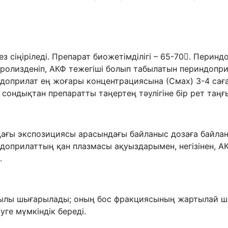
ез сіңіріледі. Препарат биожетімділігі – 65-70. Пери
дролизденіп, АКФ тежегіші болып табылатын периндоприл
доприлат ең жоғары концентрациясына (Смах) 3-4 саға
сондықтан препаратты таңертең тәулігіне бір рет таң
ағы экспозициясы арасындағы байланыс дозаға байла
индоприлаттың қан плазмасы ақуыздарымен, негізінен,
.
лы шығарылады; оның бос фракциясының жартылай шыға
уге мүмкіндік береді.