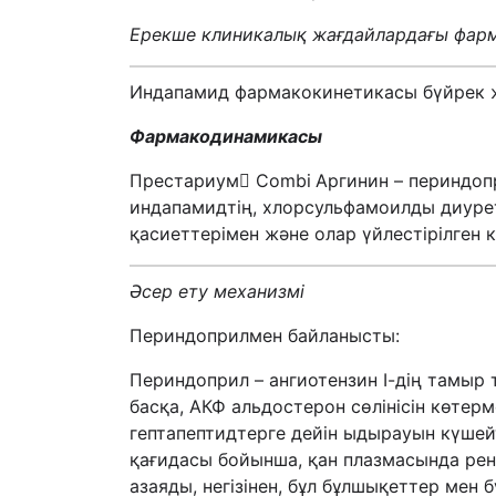
Ерекше клиникалық жағдайлардағы фар
Индапамид фармакокинетикасы бүйрек жет
Фармакодинамикасы
Престариум Combi
Аргинин – периндоп
индапамидтің, хлорсульфамоилды диурет
қасиеттерімен және олар үйлестірілген к
Әсер ету механизмі
Периндоприлмен байланысты:
Периндоприл – ангиотензин І-дің тамыр т
басқа, АКФ альдостерон сөлінісін көте
гептапептидтерге дейін ыдырауын күшейте
қағидасы бойынша, қан плазмасында рени
азаяды, негізінен, бұл бұлшықеттер мен 