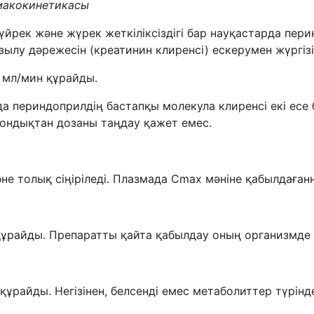
макокинетикасы
үйрек және жүрек жеткіліксіздігі бар науқастарда пе
лу дәрежесін (креатинин клиренсі) ескерумен жүргізі
 мл/мин құрайды.
 периндоприлдің бастапқы молекула клиренсі екі есе б
ондықтан дозаны таңдау қажет емес.
е толық сіңіріледі. Плазмада Сmax мәніне қабылдағанн
ұрайды. Препаратты қайта қабылдау оның организмде 
) құрайды. Негізінен, белсенді емес метаболиттер түрін