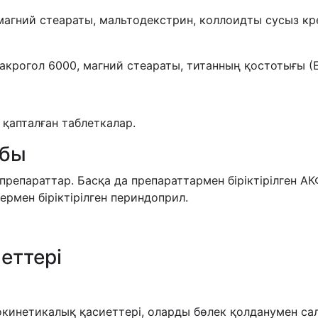
 магний стеараты, мальтодекстрин, коллоидты сусыз к
акрогол 6000, магний стеараты, титанның қостотығы (Е
н қапталған таблеткалар.
обы
 препараттар. Басқа да препараттармен біріктірілген А
термен біріктірілген периндоприл.
еттері
инетикалық қасиеттері, оларды бөлек қолданумен сал