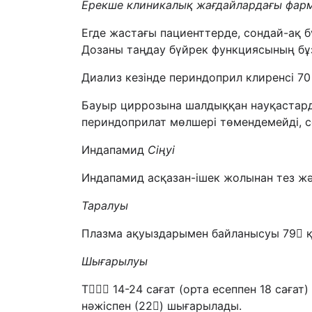
Ерекше клиникалық жағдайлардағы фар
Егде жастағы пациенттерде, сондай-ақ б
Дозаны таңдау бүйрек функциясының бұзы
Диализ кезінде периндоприл клиренсі 70
Бауыр циррозына шалдыққан науқастарда
периндоприлат мөлшері төмендемейді, с
Индапамид
Сіңуі
Индапамид асқазан-ішек жолынан тез жән
Таралуы
Плазма ақуыздарымен байланысуы 79 қ
Шығ
арыл
уы
Т 14-24 сағат (орта есеппен 18 сағат
нәжіспен (22) шығарылады.