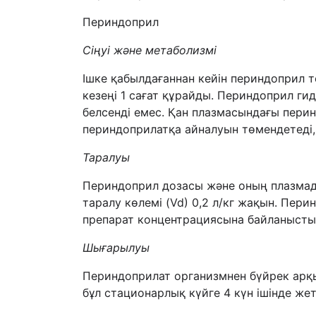
Периндоприл
Сі
ң
уі және метаболизмі
Ішке қабылдағаннан кейін периндоприл т
кезеңі 1 сағат құрайды. Периндоприл ги
белсенді емес. Қан плазмасындағы перин
периндоприлатқа айналуын төмендетеді, 
Таралуы
Периндоприл дозасы және оның плазмад
таралу көлемі (Vd) 0,2 л/кг жақын. Пер
препарат концентрациясына байланысты
Шығ
арыл
уы
Периндоприлат организмнен бүйрек арқы
бұл стационарлық күйге 4 күн ішінде жет