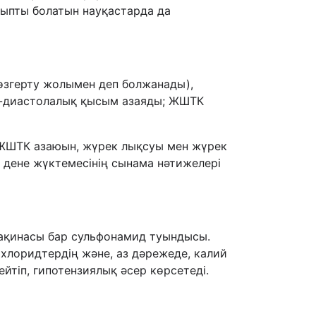
лыпты болатын науқастарда да
өзгерту жолымен деп болжанады),
ғы-диастолалық қысым азаяды; ЖШТК
 ЖШТК азаюын, жүрек лықсуы мен жүрек
 дене жүктемесінің сынама нәтижелері
ақинасы бар сульфонамид туындысы.
ен хлоридтердің және, аз дәрежеде, калий
йтіп, гипотензиялық әсер көрсетеді.