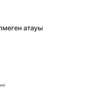
лмеген атауы
ині