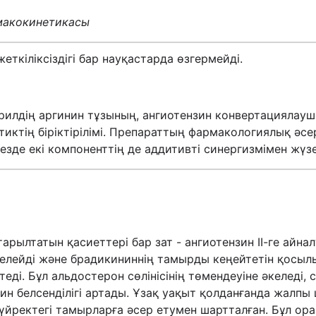
макокинетикасы
кіліксіздігі бар науқастарда өзгермейді.
рилдің аргинин тұзының, ангиотензин конвертациялауш
иктің біріктірілімі. Препараттың фармакологиялық әс
езде екі компоненттің де аддитивті синергизмімен жүз
арылтатын қасиеттері бар зат - ангиотензин ІІ-ге айна
рмелейді және брадикининнің тамырды кеңейтетін қосы
ді. Бұл альдостерон сөлінісінің төмендеуіне әкеледі,
н белсенділігі артады. Ұзақ уақыт қолданғанда жалпы
бүйректегі тамырларға әсер етумен шартталған. Бұл орай