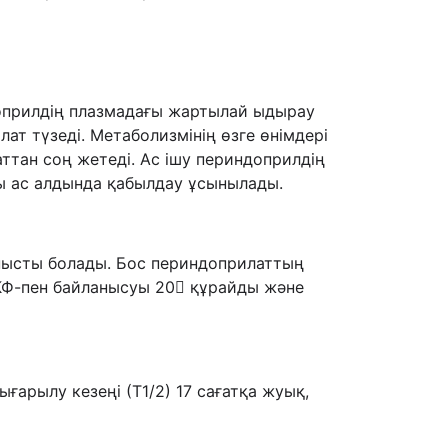
ндоприлдің плазмадағы жартылай ыдырау
ат түзеді. Метаболизмінің өзге өнімдері
ттан соң жетеді. Ас ішу периндоприлдің
ғы ас алдында қабылдау ұсынылады.
нысты болады. Бос периндоприлаттың
 АКФ-пен байланысуы 20 құрайды және
рылу кезеңі (Т1/2) 17 сағатқа жуық,