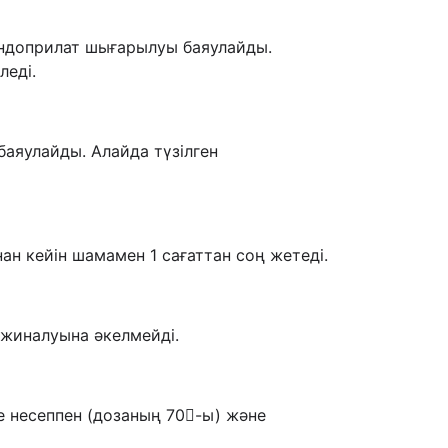
риндоприлат шығарылуы баяулайды.
леді.
аяулайды. Алайда түзілген
ан кейін шамамен 1 сағаттан соң жетеді.
жиналуына әкелмейді.
де несеппен (дозаның 70-ы) және