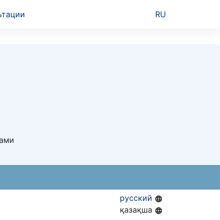
ьтации
RU
ками
русский
қазақша