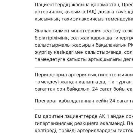
Пациенттердің жасына қарамастан, Пре
артериялық қысымға (АҚ) дозаға тәуелді
қысымның тахифилаксиясыз төмендеуіне 
Эналаприлмен монотерапия жүргізу кезі
біріктірілімінің сол жақ қарынша гипер
салыстырмалы жасырын бақыланатын PICX
жүргізу кезіндегімен салыстырғанда, со
төмендетуге қатысты артықшылығы дәле
Периндоприл артериялық гипертензияның
төмендеуі жатқан қалыпта да, тік тұрған
сағаттан соң байқалып, 24 сағат бойы с
Препарат қабылдағаннан кейін 24 сағатта
Ем даритын пациенттерде АҚ 1 айдан со
гипертензиялық реакцияға әкелмейді. Пер
келтіреді, төзімді артериялардағы гист