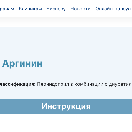
рачам
Клиникам
Бизнесу
Новости
Онлайн-консул
 Аргинин
лассификация:
Периндоприл в комбинации с диурети
3001
Инструкция
019 - бессрочно