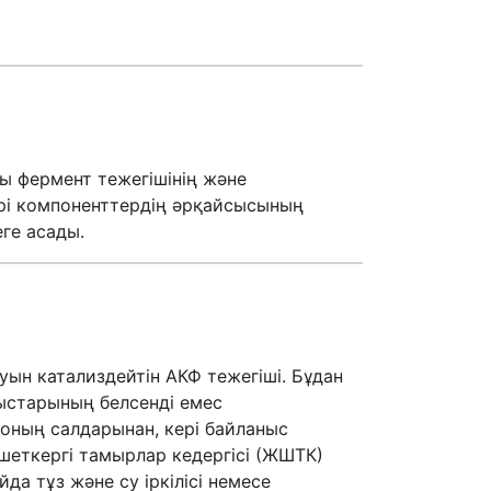
ы фермент тежегішінің және
ері компоненттердің әрқайсысының
еге асады.
луын катализдейтін АКФ тежегіші. Бұдан
лыстарының белсенді емес
 соның салдарынан, кері байланыс
 шеткергі тамырлар кедергісі (ЖШТК)
да тұз және су іркілісі немесе