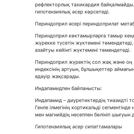
рефлекторлық тахикардия байқалмайды.
гипотензиялық әсер көрсетеді.
Периндоприл әсері периндоприлат метабо
Периндоприл көктамырларға тамыр кеңей
жүрекке түсетін жүктемені төмендетед
азайтуы кейінгі жүктемені төмендетеді.
Периндоприл жүректің сол жақ және оң
индексінің артуын, бұлшықеттер аймағы
едәуір жақсарады.
Индапамидпен байланысты:
Индапамид – диуретиктердің тиазидті 
Генле ілмегінің кортикальді сегментінде 
мен магнийдің несеппен бөлініп шығуын 
Г
ипотензиялық әсер
сипаттамалары