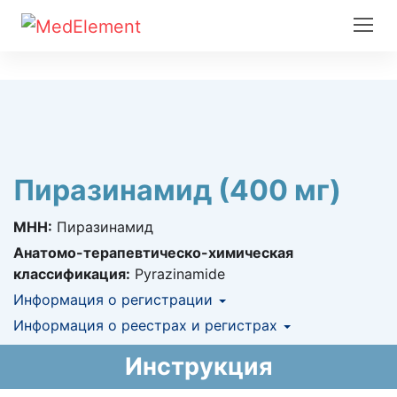
Пиразинамид (400 мг)
МНН:
Пиразинамид
Анатомо-терапевтическо-химическая
классификация:
Pyrazinamide
Информация о регистрации
Номер регистрации в РК:
Информация о реестрах и регистрах
№ РК-ЛС-5№013319
Информация о регистрации в РК:
АЛО (Включено в Список бесплатного
24.12.2015 -
Инструкция
24.12.2020
амбулаторного лекарственного обеспечения)