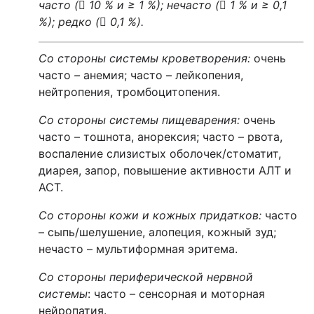
часто (

10 % и ≥ 1 %); нечасто (

1 % и ≥ 0,1
%); редко (

0,1 %).
Со стороны системы кроветворения
:
очень
часто
–
анемия; часто – лейкопения,
нейтропения, тромбоцитопения.
Со стороны системы пищеварения:
очень
часто – тошнота, анорексия; часто – рвота,
воспаление слизистых оболочек/стоматит,
диарея, запор, повышение активности АЛТ и
АСТ.
Со стороны кожи и кожных придатков
:
часто
– сыпь/шелушение, алопеция, кожный зуд;
нечасто – мультиформная эритема.
Со стороны периферической нервной
системы
: часто – сенсорная и моторная
нейропатия.