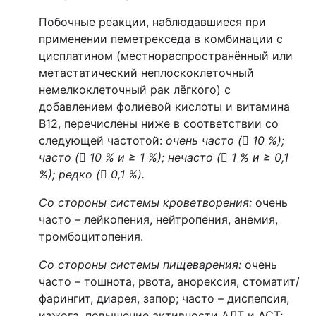
Побочные реакции, наблюдавшиеся при
применении пеметрекседа в комбинации с
цисплатином (местнораспространённый или
метастатический неплоскоклеточный
немелкоклеточный рак лёгкого) с
добавлением фолиевой кислоты и витамина
В12, перечислены ниже в соответствии со
следующей частотой:
очень часто (

10 %);
часто (

10 % и ≥ 1 %); нечасто (

1 % и ≥ 0,1
%); редко (

0,1 %).
Со стороны системы кроветворения
:
очень
часто
–
лейкопения, нейтропения, анемия,
тромбоцитопения.
Со стороны системы пищеварения:
очень
часто – тошнота, рвота, анорексия, стоматит/
фарингит, диарея, запор; часто – диспепсия,
изжога, повышение активности АЛТ и АСТ;