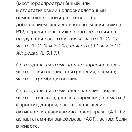
(местнораспространённый или
метастатический неплоскоклеточный
немелкоклеточный рак лёгкого) с
добавлением фолиевой кислоты и витамина
В12, перечислены ниже в соответствии со
следующей частотой:
очень часто (

10 %);
часто (

10 % и ≥ 1 %); нечасто (

1 % и ≥ 0,1
%); редко (

0,1 %).
Со стороны системы кроветворения
:
очень
часто
–
лейкопения, нейтропения, анемия;
часто – тромбоцитопения.
Со стороны системы пищеварения:
очень
часто – тошнота, рвота, анорексия, стоматит/
фарингит, диарея; часто – повышение
активности аланинаминотрансферазы (АЛТ) и
аспартатаминотрансферазы (АСТ), запор, боли
в животе.