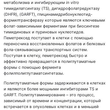
метаболизма и ингибирующим
in vitro
тимидилатсинтазу (TS), дигидрофолатредуктазу
(DHFR), (GARFT), глицинамидрибонуклеотид-
формилтрансферазу которые являются ключевыми
фолат-зависимыми ферментами при биосинтезе
тимидиновых и пуриновых нуклеотидов.
Пеметрексед поступает в клетки с помощью
переносчика восстановленных фолатов и белковых
фола-связывающих транспортных систем.
Поступая в клетку, пеметрексед быстро и
эффективно превращается в полиглутаматные
формы с помощью фермента
фолилполиглутаматсинтетазы.
Полиглутаматные формы задерживаются в клетках
и являются более мощными ингибиторами TS и
GARFT. Полиглутаминирование – это процесс,
зависимый от времени и концентрации, который
встречается в опухолевых клетках и в меньшей