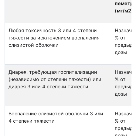
пеметре
(мг/м
2
)
Любая токсичность 3 или 4 степени
Назнача
тяжести за исключением воспаления
% от
слизистой оболочки
предыд
дозы
Диарея, требующая госпитализации
Назнача
(независимо от степени тяжести) или
% от
диарея 3 или 4 степени тяжести
предыд
дозы
Воспаление слизистой оболочки 3 или
Назнача
4 степени тяжести
% от
предыд
дозы