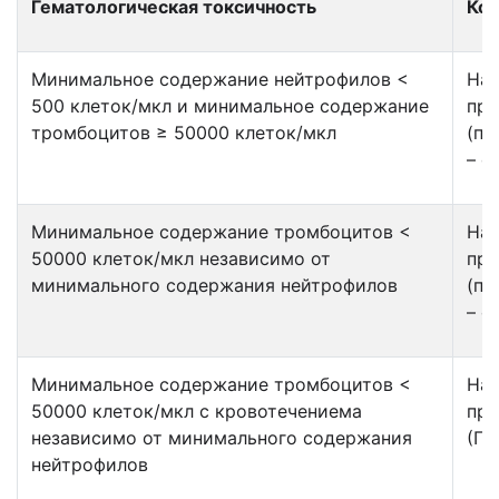
Гематологическая токсичность
Кор
Минимальное содержание нейтрофилов <
Наз
500 клеток/мкл и минимальное содержание
пр
тромбоцитов ≥ 50000 клеток/мкл
(пе
– о
Минимальное содержание тромбоцитов <
Наз
50000 клеток/мкл независимо от
пр
минимального содержания нейтрофилов
(пе
– о
Минимальное содержание тромбоцитов <
Наз
50000 клеток/мкл с кровотечениема
пр
независимо от минимального содержания
(ПЕ
нейтрофилов