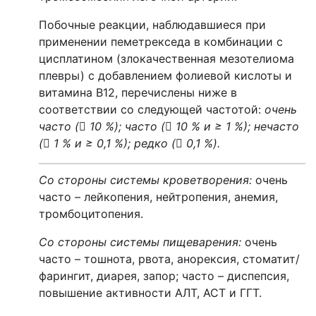
Побочные реакции, наблюдавшиеся при
применении пеметрекседа в комбинации с
цисплатином (злокачественная мезотелиома
плевры) с добавлением фолиевой кислоты и
витамина В12, перечислены ниже в
соответствии со следующей частотой:
очень
часто (

10 %); часто (

10 % и ≥ 1 %); нечасто
(

1 % и ≥ 0,1 %); редко (

0,1 %).
Со стороны системы кроветворения
:
очень
часто
–
лейкопения, нейтропения, анемия,
тромбоцитопения.
Со стороны системы пищеварения:
очень
часто – тошнота, рвота, анорексия, стоматит/
фарингит, диарея, запор; часто – диспепсия,
повышение активности АЛТ, АСТ и ГГТ.