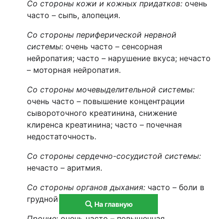
Со стороны кожи и кожных придатков
:
очень
часто – сыпь, алопеция.
Со стороны периферической нервной
системы
: очень часто – сенсорная
нейропатия; часто – нарушение вкуса; нечасто
– моторная нейропатия.
Со стороны мочевыделительной системы
:
очень
часто
–
повышение концентрации
сывороточного креатинина, снижение
клиренса креатинина; часто
–
почечная
недостаточность.
Со стороны сердечно-сосудистой системы
:
нечасто – аритмия.
Со стороны органов дыхания
:
часто – боли в
грудной клетке.
На главную
Прочие
: очень часто – повышенная