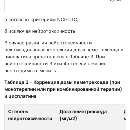
а согласно критериям NCI-СТС;
б исключая нейротоксичность.
В случае развития нейротоксичности
рекомендованная коррекция дозы пеметрекседа и
цисплатина представлена в Таблице 3. При
нейротоксичности 3 или 4 степени лечение
необходимо отменить.
Таблица 3 – Коррекция дозы пеметрекседа (при
монотерапии или при комбинированной терапии)
и цисплатина
Степень
Доза пеметрекседа
До
нейротоксичности
(мг/м
2
)
м
2