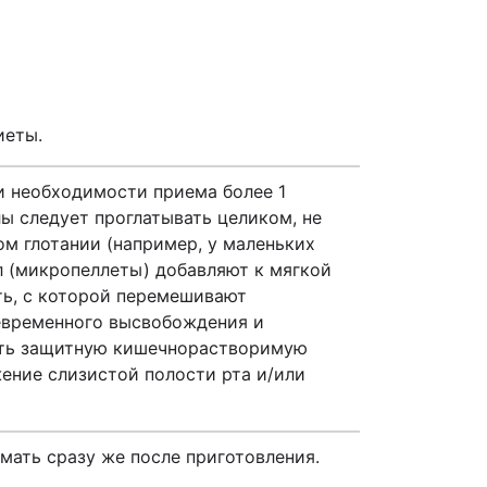
иеты.
и необходимости приема более 1
ы следует проглатывать целиком, не
м глотании (например, у маленьких
л (микропеллеты) добавляют к мягкой
ть, с которой перемешивают
евременного высвобождения и
ить защитную кишечнорастворимую
ение слизистой полости рта и/или
мать сразу же после приготовления.