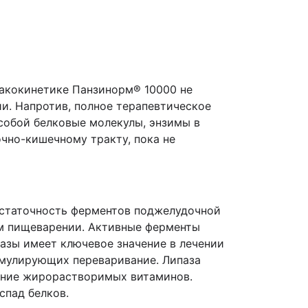
макокинетике Панзинорм® 10000 не
и. Напротив, полное терапевтическое
собой белковые молекулы, энзимы в
чно-кишечному тракту, пока не
остаточность ферментов поджелудочной
ом пищеварении. Активные ферменты
азы имеет ключевое значение в лечении
мулирующих переваривание. Липаза
вание жирорастворимых витаминов.
спад белков.