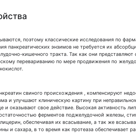
ойства
сываются, поэтому классические исследования по фар
ия панкреатических энзимов не требуется их абсорбци
лудочно-кишечного тракта. Так как они представляют 
скому перевариванию по мере продвижения по желудо
нокислот.
нкреатин свиного происхождения , компенсируют нед
зма и улучшают клиническую картину при неправильн
е и оказывают свое действие. Высокая активность лип
остаточностью ферментов поджелудочной железы, сти
лицерин, обеспечивая их всасывание, а так же всасы
ны и сахара, в то время как протеаза обеспечивает ра