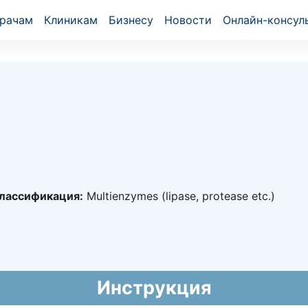
рачам
Клиникам
Бизнесу
Новости
Онлайн-консул
лассификация:
Multienzymes (lipase, protease etc.)
3295
2019 - бессрочно
й национальный формуляр лекарственных средств)
Инструкция
ого амбулаторного лекарственного обеспечения)