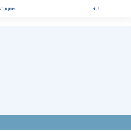
ьтации
RU