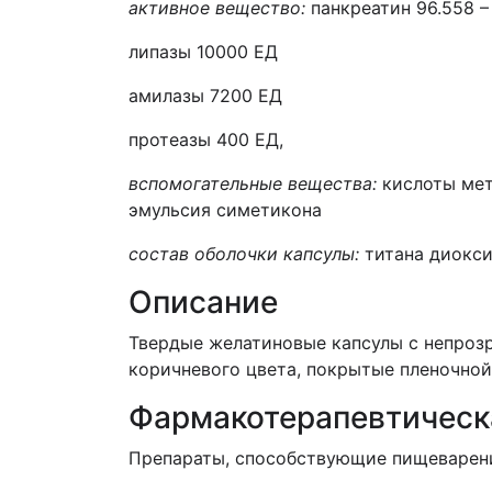
активн
oe
веществ
o
:
панкреатин 96.558 – 
липазы 10000 ЕД
амилазы 7200 ЕД
протеазы 400 ЕД,
вспомогательные вещества:
кислоты мет
эмульсия симетикона
состав оболочки капсулы:
титана диоксид
Описание
Твердые желатиновые капсулы с непроз
коричневого цвета, покрытые пленочно
Фармакотерапевтическ
Препараты, способствующие пищеварени