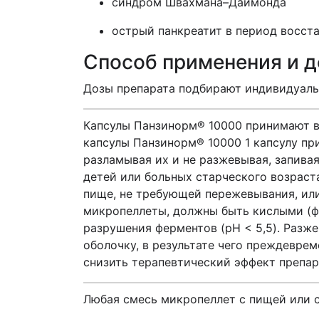
синдром Швахмана–Даймонда
острый панкреатит в период восст
Способ применения и 
Дозы препарата подбирают индивидуальн
Капсулы Панзинорм® 10000 принимают вн
капсулы Панзинорм® 10000 1 капсулу пр
разламывая их и не разжевывая, запива
детей или больных старческого возраст
пище, не требующей пережевывания, ил
микропеллеты, должны быть кислыми (ф
разрушения ферментов (pH < 5,5). Раз
оболочку, в результате чего преждевре
снизить терапевтический эффект препар
Любая смесь микропеллет с пищей или с