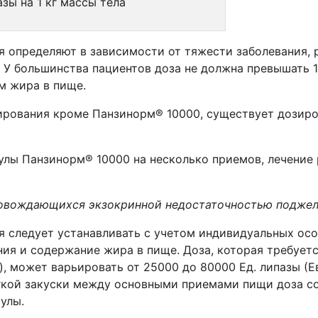
азы на 1 кг массы тела
 определяют в зависимости от тяжести заболевания, р
 У большинства пациентов доза не должна превышать 1
м жира в пище.
ирования кроме Панзинорм® 10000, существует дозир
улы Панзинорм® 10000 на несколько приемов, лечение 
ровождающихся экзокринной недостаточностью поджел
 следует устанавливать с учетом индивидуальных осо
ия и содержание жира в пище. Доза, которая требует
 может варьировать от 25000 до 80000 Ед. липазы (Евр
егкой закуски между основными приемами пищи доза с
улы.