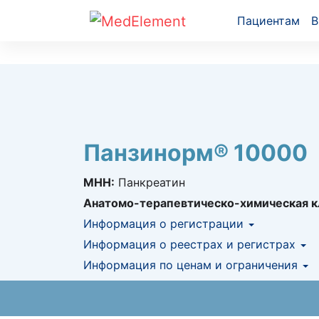
Пациентам
В
Панзинорм® 10000
МНН:
Панкреатин
Анатомо-терапевтическо-химическая к
Информация о регистрации
Номер регистрации в РК:
Информация о реестрах и регистрах
№ РК-ЛС-5№01
Информация о регистрации в РК:
Информация по ценам и ограничения
25.04.
КНФ (ЛС включено в Казахстански
Предельная цена закупа в РК:
53.81
KZT
АЛО (Включено в Список бесплатн