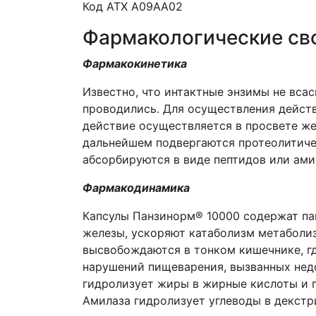
Код АТХ А09AA02
Фармакологические св
Фармакокинетика
Известно, что интактные энзимы не вса
проводились. Для осуществления действ
действие осуществляется в просвете же
дальнейшем подвергаются протеолитиче
абсорбируются в виде пептидов или ами
Фармакодинамика
Капсулы Панзинорм® 10000 содержат па
железы, ускоряют катаболизм метаболи
высвобождаются в тонком кишечнике, гд
нарушений пищеварения, вызванных нед
гидролизует жиры в жирные кислоты и г
Амилаза гидролизует углеводы в декстри