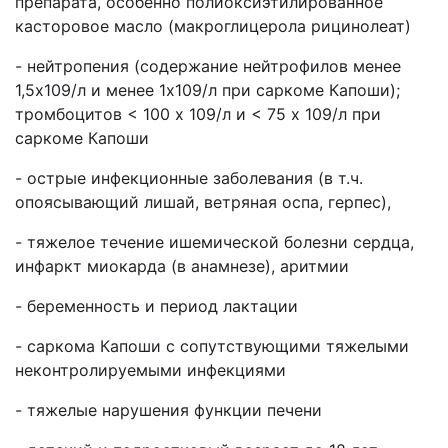
препарата, особенно полиоксиэтилированное
касторовое масло (макроглицерола рицинолеат)
- нейтропения (содержание нейтрофилов менее
1,5х109/л и менее 1х109/л при саркоме Капоши);
тромбоцитов < 100 x 109/л и < 75 x 109/л при
саркоме Капоши
- острые инфекционные заболевания (в т.ч.
опоясывающий лишай, ветряная оспа, герпес),
- тяжелое течение ишемической болезни сердца,
инфаркт миокарда (в анамнезе), аритмии
- беременность и период лактации
- саркома Капоши с сопутствующими тяжелыми
неконтролируемыми инфекциями
- тяжелые нарушения функции печени