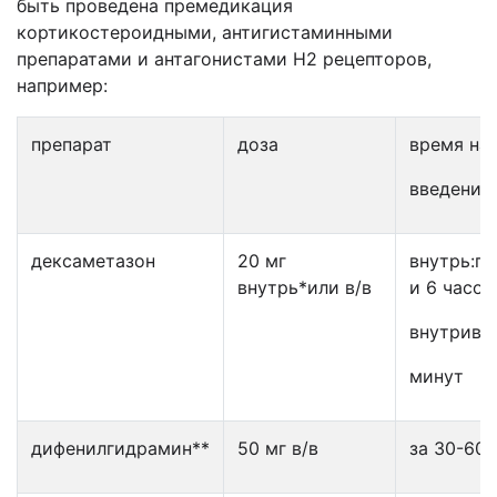
быть проведена премедикация
кортикостероидными, антигистаминными
препаратами и антагонистами Н2 рецепторов,
например:
препарат
доза
время на
введение
дексаметазон
20 мг
внутрь:пр
внутрь*или в/в
и 6 часов
внутривен
минут
дифенилгидрамин**
50 мг в/в
за 30-60