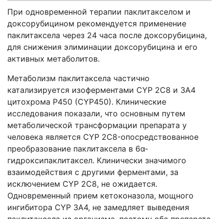
При одновременной терапии паклитакселом и
доксорубицином рекомендуется применение
паклитаксела через 24 часа после доксорубицина,
для снижения элиминации доксорубицина и его
активных метаболитов.
Метаболизм паклитаксела частично
катализируется изоферментами CYP 2C8 и 3А4
цитохрома P450 (CYP450). Клинические
исследования показали, что основным путем
метаболической трансформации препарата у
человека является CYP 2C8-опосредствованное
преобразование паклитаксела в 6α-
гидроксипаклитаксел. Клинически значимого
взаимодействия с другими ферментами, за
исключением CYP 2C8, не ожидается.
Одновременный прием кетоконазола, мощного
ингибитора CYP 3A4, не замедляет выведения