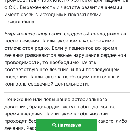
тромбоцитов ≥100х109/л (≥75х109/л для пациентов
с СК). Выраженность и частота развития анемии
имеет связь с исходными показателями
гемоглобина.
Выраженные нарушения сердечной проводимости
после лечения Паклитакселом в монорежиме
отмечаются редко. Если у пациентов во время
лечения развиваются явные нарушения сердечной
проводимости, то необходимо начать
соответствующее лечение, и при последующем
введении Паклитаксела необходим постоянный
контроль сердечной деятельности.
Понижение или повышение артериального
давления, брадикардия могут наблюдаться во
время введения Паклитаксела; обычно они
проходят бессимптомно и не требуют какого-либо
На главную
лечения. Рекомендуется частый