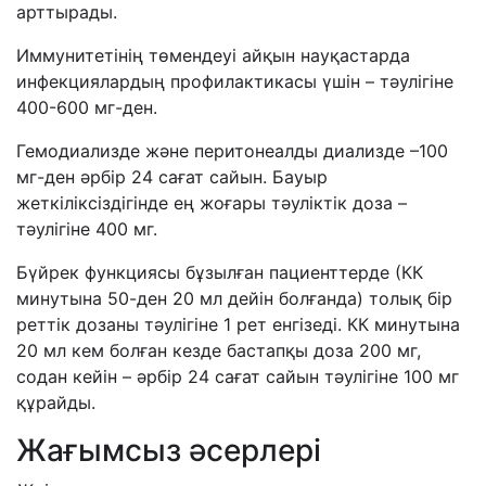
арттырады.
Иммунитетінің төмендеуі айқын науқастарда
инфекциялардың профилактикасы үшін – тәулігіне
400-600 мг-ден.
Гемодиализде және перитонеалды диализде –100
мг-ден әрбір 24 сағат сайын. Бауыр
жеткіліксіздігінде ең жоғары тәуліктік доза –
тәулігіне 400 мг.
Бүйрек функциясы бұзылған пациенттерде (КК
минутына 50-ден 20 мл дейін болғанда) толық бір
реттік дозаны тәулігіне 1 рет енгізеді. КК минутына
20 мл кем болған кезде бастапқы доза 200 мг,
содан кейін – әрбір 24 сағат сайын тәулігіне 100 мг
құрайды.
Жағымсыз әсерлері