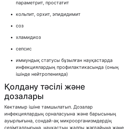
параметрит, простатит
кольпит, орхит, эпидидимит
соз
хламидиоз
сепсис
иммундық статусы бұзылған науқастарда
инфекциялардың профилактикасында (оның
ішінде нейтропенияда)
Қолдану тәсілі және
дозалары
Көктамыр ішіне тамшылатып. Дозалар
инфекциялардың орналасуына және барысының
ауырлығына, сондай-ақ микроорганизмдердің
сезімталдығына, науқастың жалпы жағдайына және