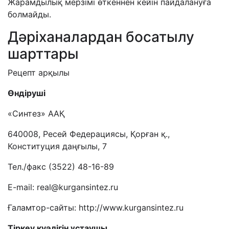
Жарамдылық мерзімі өткеннен кейін пайдалануға
болмайды.
Дәріханалардан босатылу
шарттары
Рецепт арқылы
Өндіруші
«Синтез» ААҚ
640008, Ресей Федерациясы, Қорған қ.,
Конституция даңғылы, 7
Тел./факс (3522) 48-16-89
E-mail: real@kurgansintez.ru
Ғаламтор-сайты: http://www.kurgansintez.ru
Тіркеу куәлігін ұстаушы