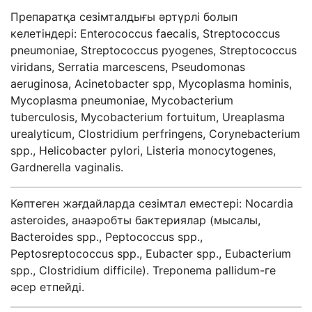
Препаратқа сезімталдығы әртүрлі болып
келетіндері: Enterococcus faecalis, Streptococcus
pneumoniae, Streptococcus pyogenes, Streptococcus
viridans, Serratia marcescens, Pseudomonas
aeruginosa, Acinetobacter spp, Mycoplasma hominis,
Mycoplasma pneumoniae, Mycobacterium
tuberculosis, Mycobacterium fortuitum, Ureaplasma
urealyticum, Clostridium perfringens, Corynebacterium
spp., Helicobacter pylori, Listeria monocytogenes,
Gardnerella vaginalis.
Көптеген жағдайларда сезімтал еместері: Nocardia
asteroides, анаэробты бактериялар (мысалы,
Bacteroides spp., Peptococcus spp.,
Peptosreptococcus spp., Eubacter spp., Eubacterium
spp., Clostridium difficile). Treponema pallidum-ге
әсер етпейді.