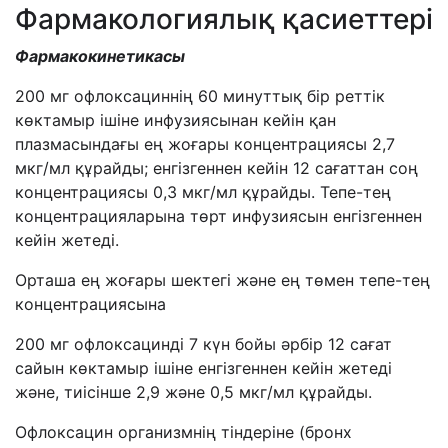
Фармакологиялық қасиеттері
Фармакокинетикасы
200 мг офлоксациннің 60 минуттық бір реттік
көктамыр ішіне инфузиясынан кейін қан
плазмасындағы ең жоғары концентрациясы 2,7
мкг/мл құрайды; енгізгеннен кейін 12 сағаттан соң
концентрациясы 0,3 мкг/мл құрайды. Тепе-тең
концентрацияларына төрт инфузиясын енгізгеннен
кейін жетеді.
Орташа ең жоғары шектегі және ең төмен тепе-тең
концентрациясына
200 мг офлоксацинді 7 күн бойы әрбір 12 сағат
сайын көктамыр ішіне енгізгеннен кейін жетеді
және, тиісінше 2,9 және 0,5 мкг/мл құрайды.
Офлоксацин организмнің тіндеріне (бронх