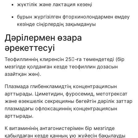
жүктілік және лактация кезеңі
бұрын жүргізілген фторхинолондармен емдеу
кезінде сіңірлердің зақымдануы
Дәрілермен өзара
әрекеттесуі
Теофиллиннің клиренсін 25-ға төмендетеді (бір
мезгілде қолданған кезде теофиллин дозасын
азайтқан жөн).
Плазмада глибенкламидтің концентрациясын
арттырады. Циметидин, фуросемид, метотрексат
және өзекшелік секрецияны бөгейтін дәрілік заттар
плазмадағы офлоксациннің концентрациясын
арттырады.
К витаминінің антагонистерімен бір мезгілде
қабылдаған кезде қанның ұю жүйесін бақылауды