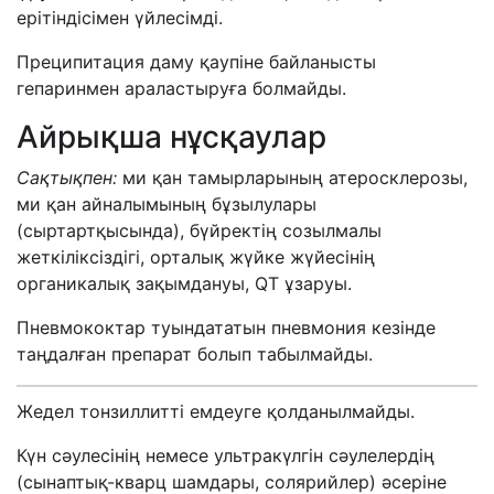
ерітіндісімен үйлесімді.
Преципитация даму қаупіне байланысты
гепаринмен араластыруға болмайды.
Айрықша нұсқаулар
Сақтықпен:
ми қан тамырларының атеросклерозы,
ми қан айналымының бұзылулары
(сыртартқысында), бүйректің созылмалы
жеткіліксіздігі, орталық жүйке жүйесінің
органикалық зақымдануы, QT ұзаруы.
Пневмококтар туындататын пневмония кезінде
таңдалған препарат болып табылмайды.
Жедел тонзиллитті емдеуге қолданылмайды.
Күн сәулесінің немесе ультракүлгін сәулелердің
(сынаптық-кварц шамдары, солярийлер) әсеріне