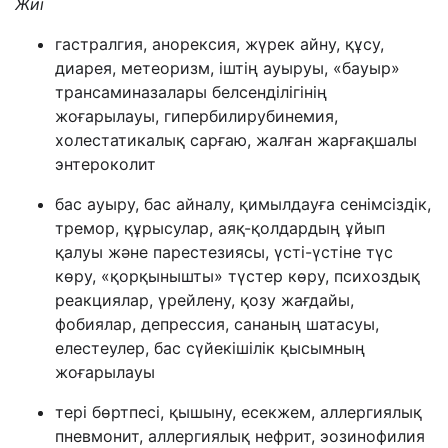
Жиі
гастралгия, анорексия, жүрек айну, құсу,
диарея, метеоризм, іштің ауыруы, «бауыр»
трансаминазалары белсенділігінің
жоғарылауы, гипербилирубинемия,
холестатикалық сарғаю, жалған жарғақшалы
энтероколит
бас ауыру, бас айналу, қимылдауға сенімсіздік,
тремор, құрысулар, аяқ-қолдардың ұйып
қалуы және парестезиясы, үсті-үстіне түс
көру, «қорқынышты» түстер көру, психоздық
реакциялар, үрейлену, қозу жағдайы,
фобиялар, депрессия, сананың шатасуы,
елестеулер, бас сүйекішілік қысымның
жоғарылауы
тері бөртпесі, қышыну, есекжем, аллергиялық
пневмонит, аллергиялық нефрит, эозинофилия