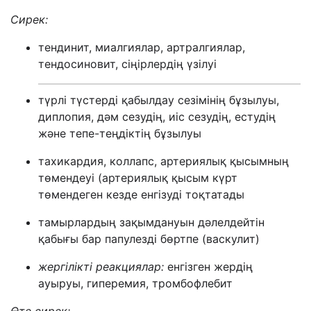
Сирек:
тендинит, миалгиялар, артралгиялар,
тендосиновит, сіңірлердің үзілуі
түрлі түстерді қабылдау сезімінің бұзылуы,
диплопия, дәм сезудің, иіс сезудің, естудің
және тепе-теңдіктің бұзылуы
тахикардия, коллапс, артериялық қысымның
төмендеуі (артериялық қысым күрт
төмендеген кезде енгізуді тоқтатады
тамырлардың зақымдануын дәлелдейтін
қабығы бар папулезді бөртпе (васкулит)
жергілікті реакциялар:
енгізген жердің
ауыруы, гиперемия, тромбофлебит