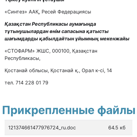
«Синтез» ААҚ, Ресей Федерациясы
Қазақстан Республикасы аумағында
тұтынушылардан өнім сапасына қатысты
шағымдарды қабылдайтын ұйымның мекенжайы
«СТОФАРМ» ЖШС, 000100, Қазақстан
Республикасы,
Қостанай облысы, Қостанай қ., Орал к-сі, 14
тел. 714 228 01 79
Прикрепленные файлы
121374661477976724_ru.doc
64.5 кб