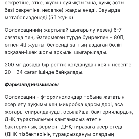
секретіне, өтке, жұлын сұйықтығына, қуық асты
безі секретіне, несепке) жақсы енеді. Бауырда
метаболизденеді (5 жуық).
Офлоксациннің жартылай шығарылу кезеңі 6-7
сағатқа тең. Өзгермеген түрде бүйрекпен – 80,
өтпен 4 жуығы, белсенді заттың аздаған бөлігі
асқазан-ішек жолы арқылы шығарылады.
200 мг дозада бір реттік қолданудан кейін несепте
20 – 24 сағат ішінде байқалады.
Фармакодинамикасы
Офлоксацин – фторхинолондар тобына жататын
әсер ету ауқымы кең микробқа қарсы дәрі, аса
жоғары спиралдануды, осылайша, бактериялардың
ДНҚ тұрақтылығын қамтамасыз ететін
бактериялық фермент ДНҚ-гиразаға әсер етеді
(ДНҚ тізбектерінің тұрақсыздануы олардың