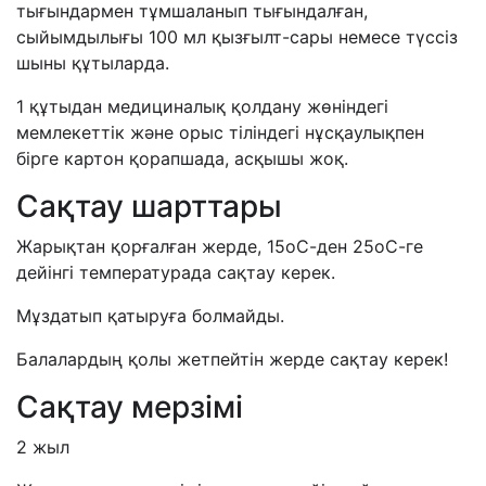
тығындармен тұмшаланып тығындалған,
сыйымдылығы 100 мл қызғылт-сары немесе түссіз
шыны құтыларда.
1 құтыдан медициналық қолдану жөніндегі
мемлекеттік және орыс тіліндегі нұсқаулықпен
бірге картон қорапшада, асқышы жоқ.
Сақтау шарттары
Жарықтан қорғалған жерде, 15оС-ден 25оС-ге
дейінгі температурада сақтау керек.
Мұздатып қатыруға болмайды.
Балалардың қолы жетпейтін жерде сақтау керек!
Сақтау мерзімі
2 жыл