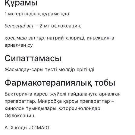
Құрамы
1 мл ерітіндінің құрамында
белсенді зат –
2 мг офлоксацин,
қосымша заттар:
натрий хлориді, инъекцияға
арналған су
Сипаттамасы
Жасылдау-сары түсті мөлдір ерітінді
Фармакотерапиялық тобы
Бактерияға қарсы жүйелі пайдалануға арналған
препараттар. Микробқа қарсы препараттар –
хинолон туындылары. Фторхинолондар.
Офлоксацин.
АТХ коды J01МА01