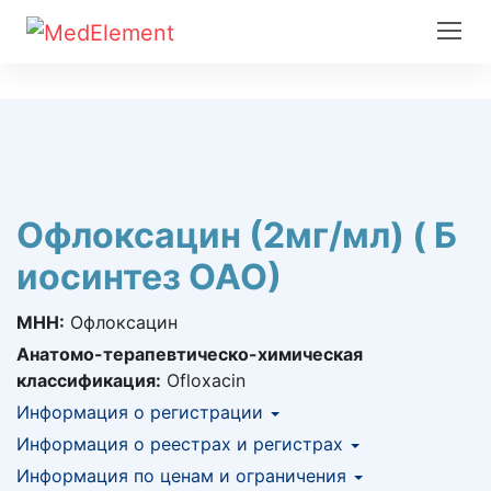
Офлоксацин (2мг/мл) ( Б
иосинтез ОАО)
МНН:
Офлоксацин
Анатомо-терапевтическо-химическая
классификация:
Ofloxacin
Информация о регистрации
Номер регистрации в РК:
Информация о реестрах и регистрах
№ РК-ЛС-5№013760
Информация о регистрации в РК:
Информация по ценам и ограничения
КНФ (ЛС включено в Казахстанский
18.06.2014 -