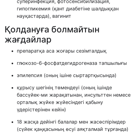
суперинфекция, фотосенсибилизация,
гипогликемия (қант диабетіне шалдыққан
науқастарда), вагинит
Қолдануға болмайтын
жағдайлар
препаратқа аса жоғары сезімталдық
глюкозо-6-фосфатдегидрогеназа тапшылығы
эпилепсия (оның ішіне сыртартқысында)
құрысу шегінің төмендеуі (оның ішінде
бассүйек-ми жарақатынан, инсульттен немесе
орталық жүйке жүйесіндегі қабыну
үдерістерінен кейін)
18 жасқа дейінгі балалар мен жасөспірімдер
(сүйек қаңқасының өсуі аяқталмай тұрғанда)