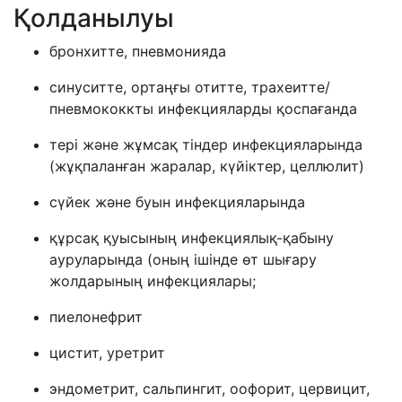
Қолданылуы
бронхитте, пневмонияда
синуситте, ортаңғы отитте, трахеитте/
пневмококкты инфекцияларды қоспағанда
тері және жұмсақ тіндер инфекцияларында
(жұқпаланған жаралар, күйіктер, целлюлит)
сүйек және буын инфекцияларында
құрсақ қуысының инфекциялық-қабыну
ауруларында (оның ішінде өт шығару
жолдарының инфекциялары;
пиелонефрит
цистит, уретрит
эндометрит, сальпингит, оофорит, цервицит,