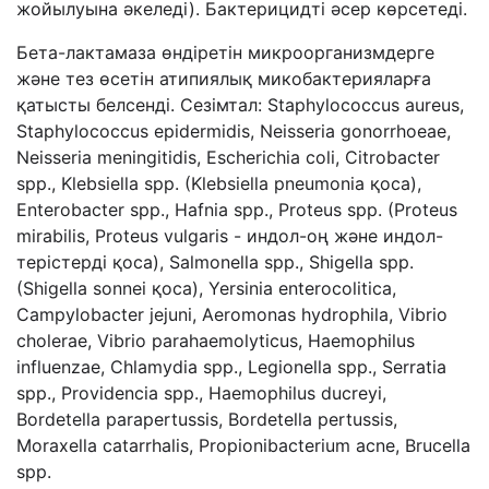
жойылуына әкеледі). Бактерицидті әсер көрсетеді.
Бета-лактамаза өндіретін микроорганизмдерге
және тез өсетін атипиялық микобактерияларға
қатысты белсенді. Сезімтал: Staphylococcus aureus,
Staphylococcus epidermidis, Neisseria gonorrhoeae,
Neisseria meningitidis, Escherichia coli, Citrobacter
spp., Klebsiella spp. (Klebsiella pneumonia қоса),
Enterobacter spp., Hafnia spp., Proteus spp. (Proteus
mirabilis, Proteus vulgaris - индол-оң және индол-
терістерді қоса), Salmonella spp., Shigella spp.
(Shigella sonnei қоса), Yersinia enterocolitica,
Campylobacter jejuni, Aeromonas hydrophila, Vibrio
cholerae, Vibrio parahaemolyticus, Haemophilus
influenzae, Chlamydia spp., Legionella spp., Serratia
spp., Providencia spp., Haemophilus ducreyi,
Bordetella parapertussis, Bordetella pertussis,
Moraxella catarrhalis, Propionibacterium acne, Brucella
spp.