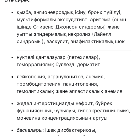
Өте сирек:
қызба, ангионевроздық ісіну, бронх түйілуі,
мультиформалы экссудативті эритема (оның
ішінде Стивенс-Джонсон синдромы) және
уытты эпидермалық некролиз (Лайелл
синдромы), васкулит, анафилактикалық шок
нуктелі қанталаулар (петехиялар),
геморрагиялық буллезді дерматит
лейкопения, агранулоцитоз, анемия,
тромбоцитопения, панцитопения,
гемолитикалық және апластикалық анемия
жедел интерстициалды нефрит, бүйрек
функциясының бұзылуы, гиперкреатининемия,
мочевина концентрациясының артуы
басқалары
: ішек дисбактериозы,