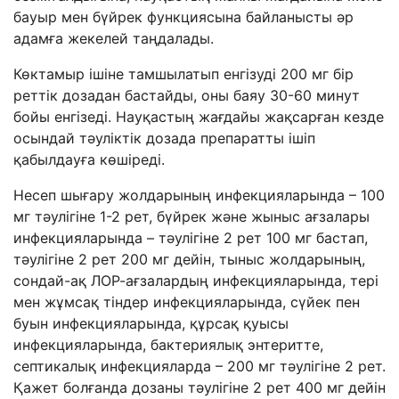
бауыр мен бүйрек функциясына байланысты әр
адамға жекелей таңдалады.
Көктамыр ішіне тамшылатып енгізуді 200 мг бір
реттік дозадан бастайды, оны баяу 30-60 минут
бойы енгізеді. Науқастың жағдайы жақсарған кезде
осындай тәуліктік дозада препаратты ішіп
қабылдауға көшіреді.
Несеп шығару жолдарының инфекцияларында – 100
мг тәулігіне 1-2 рет, бүйрек және жыныс ағзалары
инфекцияларында – тәулігіне 2 рет 100 мг бастап,
тәулігіне 2 рет 200 мг дейін, тыныс жолдарының,
сондай-ақ ЛОР-ағзалардың инфекцияларында, тері
мен жұмсақ тіндер инфекцияларында, сүйек пен
буын инфекцияларында, құрсақ қуысы
инфекцияларында, бактериялық энтеритте,
септикалық инфекцияларда – 200 мг тәулігіне 2 рет.
Қажет болғанда дозаны тәулігіне 2 рет 400 мг дейін