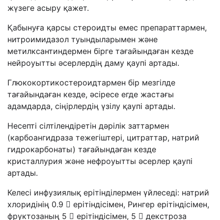
жүзеге асыру қажет.
Қабынуға қарсы стероидты емес препараттармен,
нитроимидазол туындыларымен және
метилксантиндермен бірге тағайындаған кезде
нейроуытты әсерлердің даму қаупі артады.
Глюкокортикостероидтармен бір мезгілде
тағайындаған кезде, әсіресе егде жастағы
адамдарда, сіңірлердің үзілу қаупі артады.
Несепті сілтілендіретін дәрілік заттармен
(карбоангидраза тежегіштері, цитраттар, натрий
гидрокарбонаты) тағайындаған кезде
кристаллурия және нефроуытты әсерлер қаупі
артады.
Келесі инфузиялық ерітінділермен үйлеседі: натрий
хлоридінің 0.9  ерітіндісімен, Рингер ерітіндісімен,
фруктозаның 5  ерітіндісімен, 5  декстроза