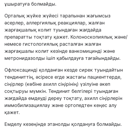
ұшыратуға болмайды.
Орталық жүйке жүйесі тарапынан жағымсыз
әсерлер, аллергиялық реакциялар, жалған
жарғақшалық колит туындаған жағдайда
препаратты тоқтату қажет. Колоноскопиялық және/
немесе гистологиялық расталған жалған
жарғақшалы колит кезінде ванкомицинді және
метронидазолды ішіп қабылдауға тағайындайды.
Офлоксацинді қолданған кезде сирек туындайтын
тендиниттің, әсіресе егде жастағы пациенттерде,
сіңірлер (көбіне ахилл сіңірінің) үзілуіне әкеп
соқтыруы мүмкін. Тендинит белгілері туындаған
жағдайда емдеуді дереу тоқтату, ахилл сіңірлерін
иммобилизациялау және ортопедтен кеңес алу
қажет.
Емделу кезеңінде этанолды қолдануға болмайды.