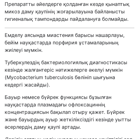
Препаратты әйелдерге қолданған кезде қынаптық
микоз даму қаупінің жоғарылауына байланысты
гигиеналық тампондарды пайдалануға болмайды.
Емделу аясында миастения барысы нашарлауы,
бейім науқастарда порфирия ұстамаларының
жиілеуі мүмкін.
Туберкулездің бактериологиялық диагностикасы
кезінде жалғантеріс нәтижелерге әкелуі мүмкін
(Mycobacterium tuberculosis бөлініп шығуына
кедергі жасайды).
Бауыр немесе бүйрек функциясы бұзылған
науқастарда плазмадағы офлоксациннің
концентрациясын бақылап отыру қажет. Бүйрек
және бауырдың ауыр жеткіліксіздігі кезінде уытты
әсерлердің даму қаупі артады.