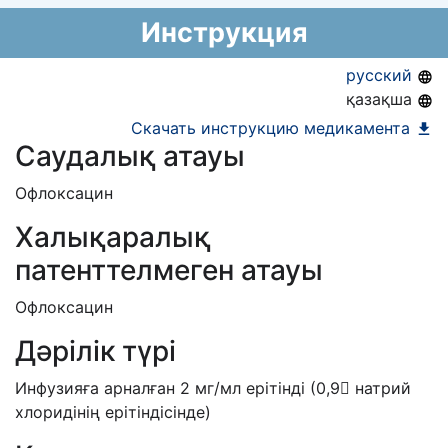
18.06.2019
национальный формуляр лекарственных
Предельная цена закупа в РК:
211.19
KZT
Инструкция
средств)
русский
қазақша
Скачать инструкцию медикамента
Саудалық атауы
Офлоксацин
Халықаралық
патенттелмеген атауы
Офлоксацин
Дәрілік түрі
Инфузияға арналған 2 мг/мл ерітінді (0,9 натрий
хлоридінің ерітіндісінде)