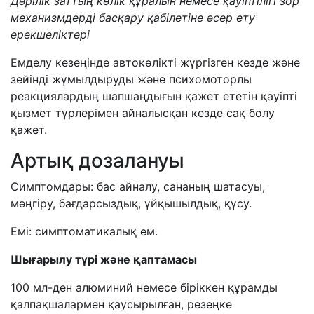
Дәрілік заттың көлік құралын немесе қауіптілігі зор
механизмдерді басқару қабілетіне әсер ету
ерекшеліктері
Емделу кезеңінде автокөлікті жүргізген кезде және
зейінді жұмылдыруды және психомоторлы
реакциялардың шапшаңдығын қажет ететін қауіпті
қызмет түрлерімен айналысқан кезде сақ болу
қажет.
Артық дозалануы
Симптомдары: бас айналу, сананың шатасуы,
мәңгіру, бағдарсыздық, ұйқышылдық, құсу.
Емі: симптоматикалық ем.
Шығарылу түрі және қаптамасы
100 мл-ден алюминий немесе біріккен құрамды
қалпақшалармен қаусырылған, резеңке