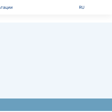
ьтации
RU