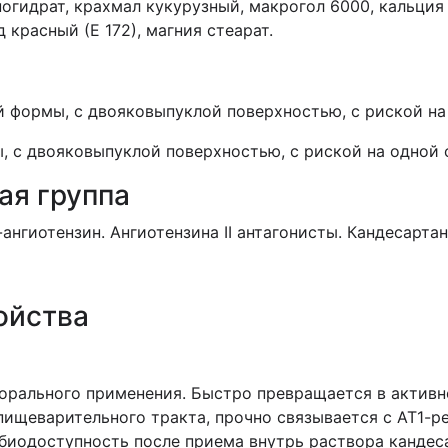
огидрат, крахмал кукурузный, макрогол 6000, кальци
красный (Е 172), магния стеарат.
й формы, с двояковыпуклой поверхностью, с риской на 
, с двояковыпуклой поверхностью, с риской на одной с
ая группа
нгиотензин. Ангиотензина II антагонисты. Кандесартан
ойства
орального применения. Быстро превращается в активн
пищеварительного тракта, прочно связывается с АТ1-р
 биодоступность после приема внутрь раствора кандес