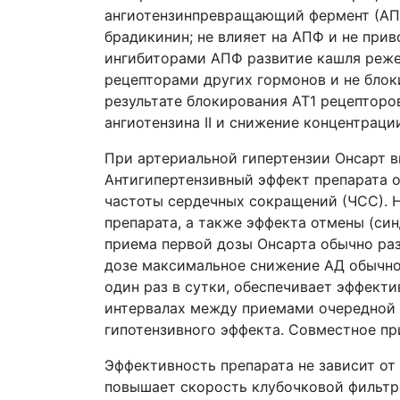
ангиотензинпревращающий фермент (АПФ)
брадикинин; не влияет на АПФ и не прив
ингибиторами АПФ развитие кашля реже 
рецепторами других гормонов и не блок
результате блокирования AT1 рецепторов
ангиотензина II и снижение концентраци
При артериальной гипертензии Онсарт в
Антигипертензивный эффект препарата 
частоты сердечных сокращений (ЧСС). 
препарата, а также эффекта отмены (си
приема первой дозы Онсарта обычно раз
дозе максимальное снижение АД обычно 
один раз в сутки, обеспечивает эффект
интервалах между приемами очередной 
гипотензивного эффекта. Совместное пр
Эффективность препарата не зависит от 
повышает скорость клубочковой фильтра