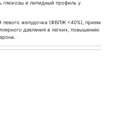
нь глюкозы и липидный профиль у
й левого желудочка (ФВЛЖ <40%), прием
ллярного давления в легких, повышению
ерона.