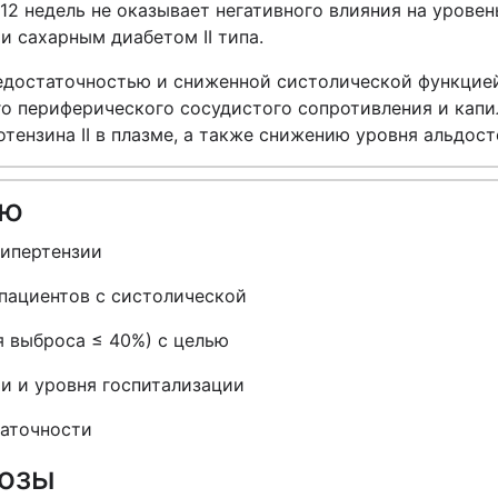
 12 недель не оказывает негативного влияния на урове
и сахарным диабетом II типа.
недостаточностью и сниженной систолической функцие
о периферического сосудистого сопротивления и капи
тензина II в плазме, а также снижению уровня альдост
ию
гипертензии
 пациентов с систолической
я выброса ≤ 40%) с целью
и и уровня госпитализации
таточности
дозы