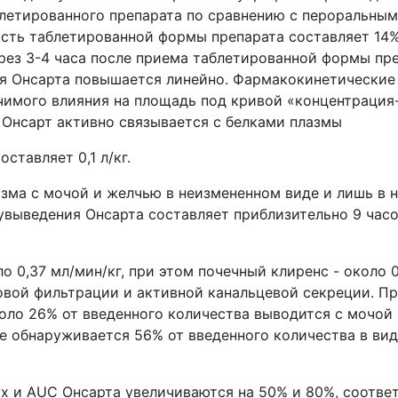
блетированного препарата по сравнению с пероральны
ость таблетированной формы препарата составляет 14
рез 3-4 часа после приема таблетированной формы пре
я Онсарта повышается линейно. Фармакокинетические 
чимого влияния на площадь под кривой «концентрация-
. Онсарт активно связывается с белками плазмы
ставляет 0,1 л/кг.
изма с мочой и желчью в неизмененном виде и лишь в 
увыведения Онсарта составляет приблизительно 9 часо
 0,37 мл/мин/кг, при этом почечный клиренс - около 0
овой фильтрации и активной канальцевой секреции. П
оло 26% от введенного количества выводится с мочой 
ле обнаруживается 56% от введенного количества в вид
x и AUC Онсарта увеличиваются на 50% и 80%, соответ