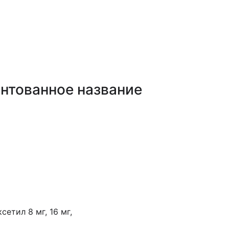
ах ГОБМП, подлежащих закупу у Единого дистрибьюто
нтованное название
етил 8 мг, 16 мг,