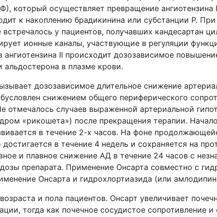
, который осуществляет превращение ангиотензина I в
одит к накоплению брадикинина или субстанции Р. При
встречалось у пациентов, получавших кандесартан цил
ирует ионные каналы, участвующие в регуляции функц
 ангиотензина II происходит дозозависимое повышение 
и альдостерона в плазме крови.
ызывает дозозависимое длительное снижение артериал
обусловлен снижением общего периферического сопрот
Не отмечалось случаев выраженной артериальной гипо
ндром «рикошета») после прекращения терапии. Начало
вивается в течение 2-х часов. На фоне продолжающей
достигается в течение 4 недель и сохраняется на про
ивное и плавное снижение АД в течение 24 часов с нез
дозы препарата. Применение Онсарта совместно с ги
именение Онсарта и гидрохлортиазида (или амлодипин
возраста и пола пациентов. Онсарт увеличивает почеч
ции, тогда как почечное сосудистое сопротивление и