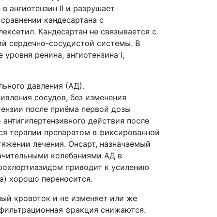
 ангиотензин II и разрушает
 сравнении кандесартана с
ексетил. Кандесартан не связывается с
ий сердечно-сосудистой системы. В
уровня ренина, ангиотензина I,
ьного давления (АД).
ивления сосудов, без изменения
тензии после приёма первой дозы
 антигипертензивного действия после
ся терапии препаратом в фиксированной
тяжении лечения. Онсарт, назначаемый
начительными колебаниями АД в
дрохлортиазидом приводит к усилению
а) хорошо переносится.
ный кровоток и не изменяет или же
 фильтрационная фракция снижаются.