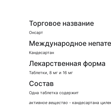
ЕД (Включено в Список ЛС в рамк
Торговое название
Онсарт
Международное непате
Кандесартан
Лекарственная форма
Таблетки, 8 мг и 16 мг
Состав
Одна таблетка содержит
активное вещество -
кандесартана цилекс