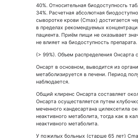
40%. Относительная биодоступносгь та
34%. Расчетная абсолютная биодоступн
сыворотке крови (Сmax) достигается че
в пределах рекомендуемых концентраци
пациента. Приём пищи не оказывает зна
не влияет на биодоступность препарата
(> 99%). Объем распределения Онсарта со
Онсарт в основном, выводится из орган
метаболизируется в печени. Период пол
наблюдается.
Общий клиренс Онсарта составляет около
Онсарта осуществляется путем клубочк
меченного кандесартана цилексетила ок
неактивного метаболита, тогда как в ка
неактивного метаболита.
У пожилых больных (старше 65 лет) Сma