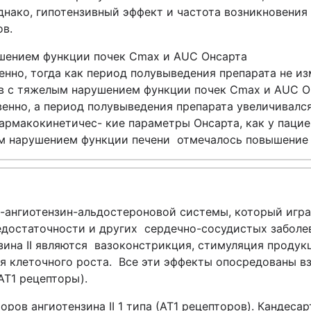
днако, гипотензивный эффект и частота возникновения
ов.
ушением функции почек Cmax и AUC Онсарта
енно, тогда как период полувыведения препарата не и
ов с тяжелым нарушением функции почек Cmax и AUC О
енно, а период полувыведения препарата увеличивался 
фармакокинетичес- кие параметры Онсарта, как у паци
ным нарушением функции печени отмечалось повышение
-ангиотензин-альдостероновой системы, который игра
недостаточности и других сердечно-сосудистых забол
на II являются вазоконстрикция, стимуляция продукц
я клеточного роста. Все эти эффекты опосредованы вз
АТ1 рецепторы).
ров ангиотензина II 1 типа (АТ1 рецепторов). Кандеса