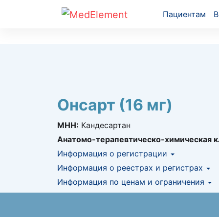
Пациентам
В
Онсарт (16 мг)
МНН:
Кандесартан
Анатомо-терапевтическо-химическая к
Информация о регистрации
Номер регистрации в РК:
Информация о реестрах и регистрах
№ РК-ЛС-5№01
Информация о регистрации в РК:
Информация по ценам и ограничения
26.01.2
КНФ (ЛС включено в Казахстански
Предельная цена закупа в РК:
136.96
KZ
АЛО (Включено в Список бесплатн