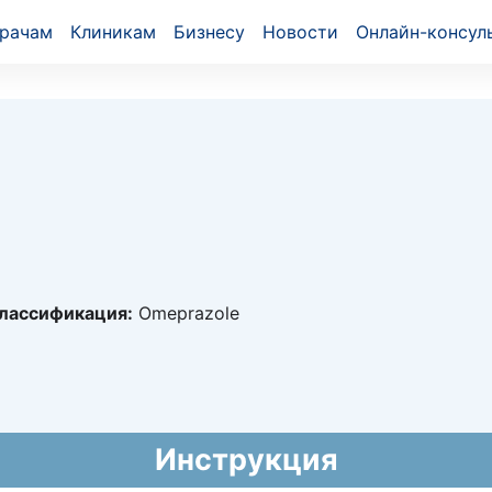
рачам
Клиникам
Бизнесу
Новости
Онлайн-консул
лассификация:
Omeprazole
09627
021 - 20.05.2031
й национальный формуляр лекарственных средств)
T
Инструкция