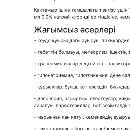
Көктамыр ішіне тамшылатып енгізу үшін 
мл 0,9% натрий хлориді ерітіндісіне, нем
Жағымсыз әсерлері
- кеуде қуысындағы ауыруы, тахикардия,
- тәбеттің болмауы, метеоризм, ішектің
- трансаминазалар деңгейінің транзито
- гипонатриемия, гипогликемия, дене с
- құрысулар, бұлшықет әлсіздігі, буынд
- депрессия, озбырлық, елестеулер, ұйқы
айналуы; парестезиялар, бет сезімталд
- мұрыннан қан кетуі, көмекейдің ауыру
- геморрагиялық бөртпе және/немесе нүк