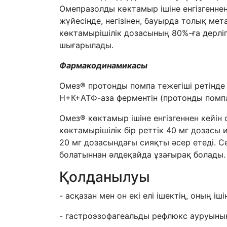
Омепразолды көктамыр ішіне енгізгенне
жүйесінде, негізінен, бауырда толық мет
көктамырішілік дозасының 80%-ға дерлігі
шығарылады.
Фармакодинамикасы
Омез® протонды помпа тежегіші ретінде
Н+К+АТФ-аза ферментін (протонды помп
Омез® көктамыр ішіне енгізгеннен кейін 
көктамырішілік бір реттік 40 мг дозас
20 мг дозасындағы сияқты әсер етеді. С
болатыннан әлдеқайда ұзағырақ болады.
Қолданылуы
- асқазан мен он екі елі ішектің, оның і
- гастроэзофагеальды рефлюкс ауруының