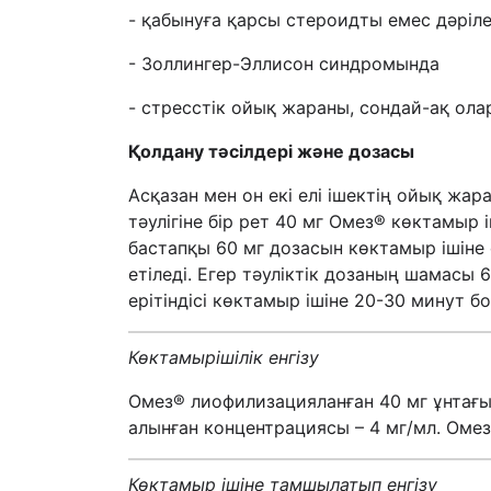
- қабынуға қарсы стероидты емес дәріле
- Золлингер-Эллисон синдромында
- стресстік ойық жараны, сондай-ақ ола
Қолдану тәсілдері және дозасы
Асқазан мен он екі елі ішектің ойық жа
тәулігіне бір рет 40 мг Омез® көктамыр 
бастапқы 60 мг дозасын көктамыр ішіне 
етіледі. Егер тәуліктік дозаның шамасы 
ерітіндісі көктамыр ішіне 20-30 минут б
Көктамырішілік енгізу
Омез® лиофилизацияланған 40 мг ұнтағын
алынған концентрациясы – 4 мг/мл. Омез
Көктамыр ішіне тамшылатып енгізу