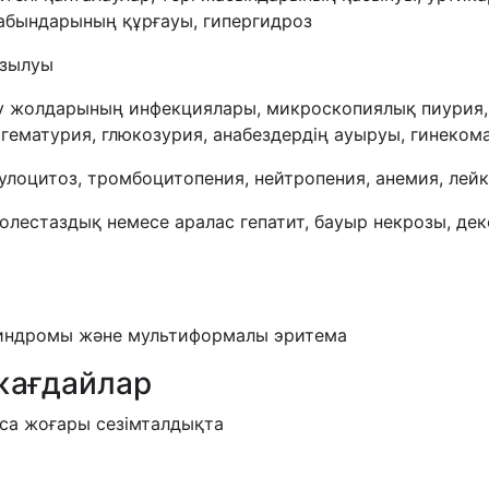
абындарының құрғауы, гипергидроз
ұзылуы
у жолдарының инфекциялары, микроскопиялық пиурия, 
 гематурия, глюкозурия, анабездердің ауыруы, гинеком
нулоцитоз, тромбоцитопения, нейтропения, анемия, ле
олестаздық немесе аралас гепатит, бауыр некрозы, де
синдромы және мультиформалы эритема
жағдайлар
аса жоғары сезімталдықта