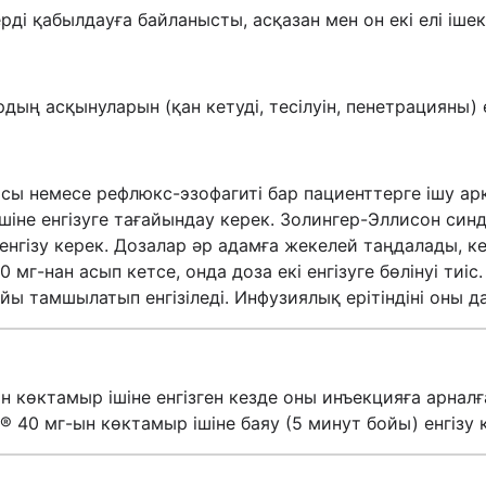
рді қабылдауға байланысты, асқазан мен он екі елі іш
рдың асқынуларын (қан кетуді, тесілуін, пенетрацияны)
расы немесе рефлюкс-эзофагиті бар пациенттерге ішу а
ішіне енгізуге тағайындау керек. Золингер-Эллисон син
енгізу керек. Дозалар әр адамға жекелей таңдалады, к
60 мг-нан асып кетсе, онда доза екі енгізуге бөлінуі т
ойы тамшылатып енгізіледі. Инфузиялық ерітіндіні оны д
 көктамыр ішіне енгізген кезде оны инъекцияға арналға
® 40 мг-ын көктамыр ішіне баяу (5 минут бойы) енгізу 