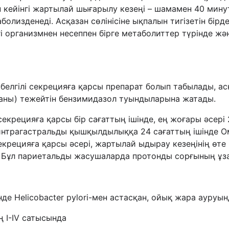
н кейінгі жартылай шығарылу кезеңі – шамамен 40 мин
аболизденеді. Асқазан сөлінісіне ықпалын тигізетін бір
 организмнен несеппен бірге метаболиттер түрінде және
 белгілі секрецияға қарсы препарат болып табылады, 
аны) тежейтін бензимидазол туындыларына жатады.
секрецияға қарсы бір сағаттың ішінде, ең жоғары әсері
ы интрагастральды қышқылдылыққа 24 сағаттың ішінде 
екрецияға қарсы әсері, жартылай ыдырау кезеңінің өте
 Бұл париетальды жасушаларда протонды сорғының ұза
шінде Helicobacter pylori-мен астасқан, ойық жара ауруы
 I-IV сатысында