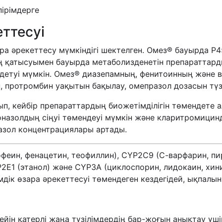
пірімдерге
ттесуі
ара әрекеттесу мүмкіндігі шектелген. Омез® бауырда 
ң қатысуымен бауырда метаболизденетін препараттарды
етуі мүмкін. Омез® диазепамның, фенитоинның және 
 протромбин уақытын бақылау, омепразол дозасын түз
п, кейбір препараттардың биожетімділігін төмендете а
назолдың сіңуі төмендеуі мүмкін және кларитромицинді
зол концентрациялары артады.
еин, фенацетин, теофиллин), CYP2C9 (С-варфарин, пи
2E1 (этанол) және CYP3A (циклоспорин, лидокаин, хин
ік өзара әрекеттесуі төмендеген кездегідей, ықпалын 
ейін қатерлі жаңа түзілімдердің бар-жоғын анықтау үш