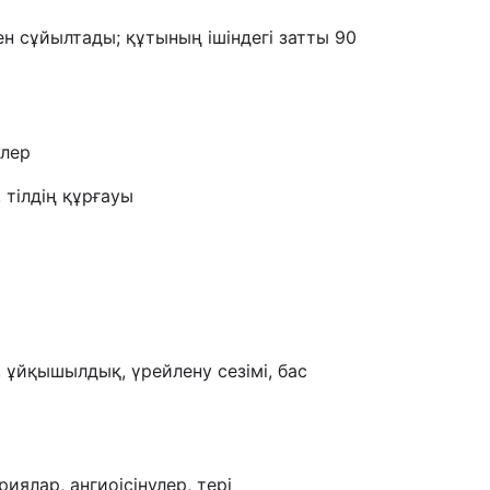
ен сұйылтады; құтының ішіндегі затты 90
улер
 тілдің құрғауы
, ұйқышылдық, үрейлену сезімі, бас
ялар, ангиоісінулер, тері