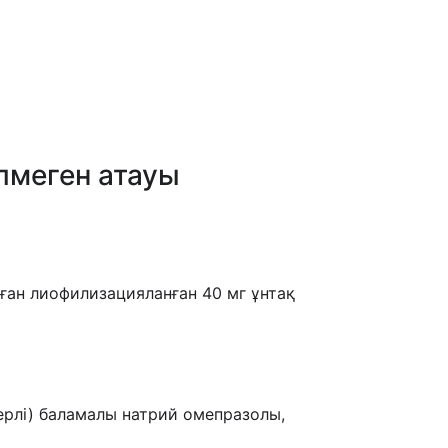
лмеген атауы
лған лиофилизацияланған 40 мг ұнтақ
ерлі) баламалы натрий омепразолы,