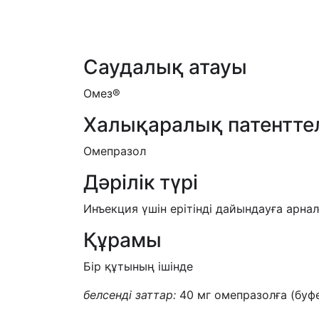
Саудалық атауы
Омез®
Халықаралық патентте
Омепразол
Дәрілік түрі
Инъекция үшін ерітінді дайындауға арна
Құрамы
Бір құтының ішінде
белсенді заттар:
40 мг омепразолға (буф