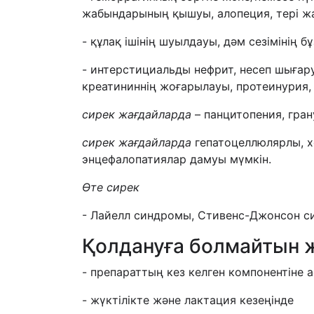
жабындарының қышуы, алопеция, тері ж
- құлақ ішінің шуылдауы, дәм сезімінің б
- интерстициальды нефрит, несеп шығар
креатининнің жоғарылауы, протеинурия,
сирек жағдайларда
– панцитопения, гра
сирек жағдайларда
гепатоцеллюлярлы, х
энцефалопатиялар дамуы мүмкін.
Өте сирек
- Лайелл синдромы, Стивенс-Джонсон 
Қолдануға болмайтын 
- препараттың кез келген компонентіне 
- жүктілікте және лактация кезеңінде