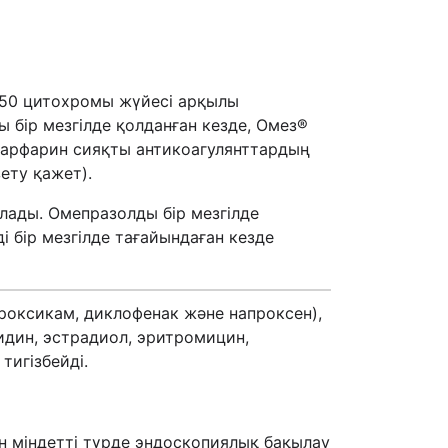
P450 цитохромы жүйесі арқылы
 бір мезгілде қолданған кезде, Омез®
варфарин сияқты антикоагулянттардың
ету қажет).
лады. Омепразолды бір мезгілде
 бір мезгілде тағайындаған кезде
роксикам, диклофенак және напроксен),
идин, эстрадиол, эритромицин,
тигізбейді.
ін міндетті түрде эндоскопиялық бақылау