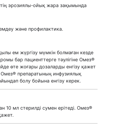
ектің эрозиялы-ойық жара зақымында
 емдеу және профилактика.
рқылы ем жүргізу мүмкін болмаған кезде
дромы бар пациенттерге тәулігіне Омез®
ейде өте жоғары дозаларды енгізу қажет
иіс. Омез® препаратының инфузиялық
айындап болу бойына енгізу керек.
н 10 мл стерилді сумен ерітеді. Омез®
қажет.