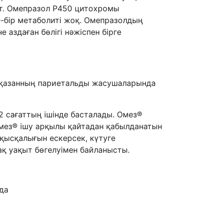
ут. Омепразол P450 цитохромы
де-бір метаболиті жоқ. Омепразолдың
 аздаған бөлігі нәжіспен бірге
асқазанның париетальды жасушаларында
 2 сағаттың ішінде басталады. Омез®
Омез® ішу арқылы қайтадан қабылданатын
 қысқалығын ескерсек, күтуге
қ уақыт бөгелуімен байланысты.
нда