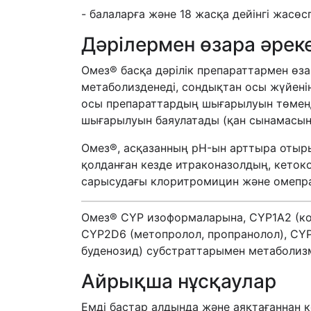
- балаларға және 18 жасқа дейінгі жасөс
Дәрілермен өзара әреке
Омез® басқа дәрілік препараттармен өз
метаболизденеді, сондықтан осы жүйені
осы препараттардың шығарылуын төменд
шығарылуын баяулатады (қан сынамасын,
Омез®, асқазанның pH-ын арттыра отыры
қолданған кезде итраконазолдың, кетоко
сарысудағы клоритромицин және омепра
Омез® CYP изоформаларына, CYP1A2 (коф
CYP2D6 (метопролол, пропранолол), CYP
буденозид) субстраттарымен метаболизмд
Айрықша нұсқаулар
Емді бастар алдында және аяқтағаннан к