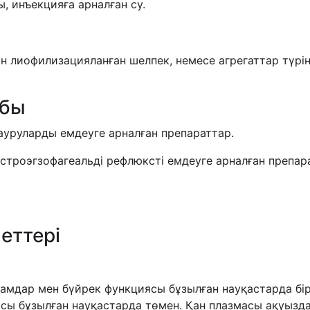
, инъекцияға арналған су.
н лиофилизацияланған шелпек, немесе агрегаттар түрінд
обы
руларды емдеуге арналған препараттар.
строэгзофагеальді рефлюксті емдеуге арналған препар
еттері
дамдар мен бүйрек функциясы бұзылған науқастарда бі
сы бұзылған науқастарда төмен. Қан плазмасы ақуызд