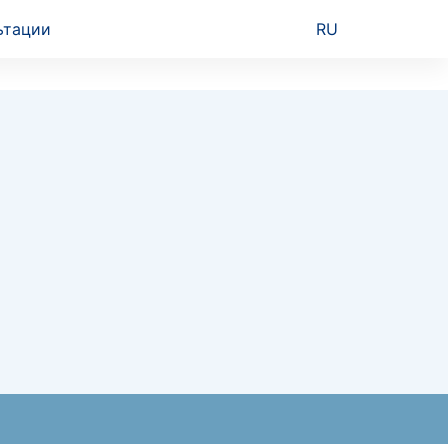
ьтации
RU