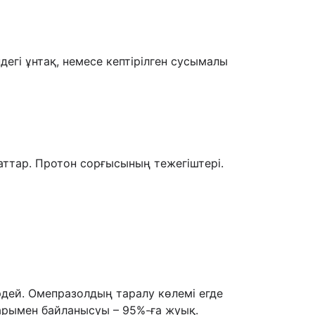
егі ұнтақ, немесе кептірілген сусымалы
аттар. Протон сорғысының тежегіштері.
рдей. Омепразолдың таралу көлемі егде
арымен байланысуы – 95%-ға жуық.