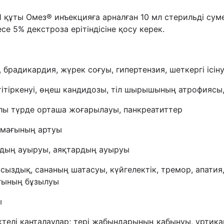
1 құты Омез® инъекцияға арналған 10 мл стерильді сум
есе 5% декстроза ерітіндісіне қосу керек.
 брадикардия, жүрек соғуы, гипертензия, шеткергі ісін
 тітіркенуі, өңеш кандидозы, тіл шырышының атрофиясы,
рлы түрде орташа жоғарылауы, панкреатиттер
алмағының артуы
ардың ауыруы, аяқтардың ауыруы
сыздық, сананың шатасуы, күйгелектік, тремор, апатия
ығының бұзылуы
ы
телі қанталаулар; тері жабындарының қабынуы, уртикари