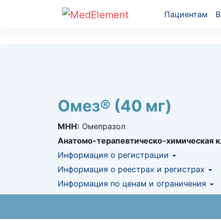
Пациентам
В
Омез® (40 мг)
МНН:
Омепразол
Анатомо-терапевтическо-химическая к
Информация о регистрации
Номер регистрации в РК:
Информация о реестрах и регистрах
№ РК-ЛС-5№0
Информация о регистрации в РК:
Информация по ценам и ограничения
20.05.2
КНФ (ЛС включено в Казахстански
Предельная цена закупа в РК:
105.39
KZ