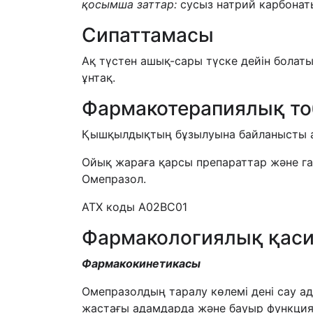
қосымша заттар:
сусыз натрий карбонаты
Сипаттамасы
Ақ түстен ашық-сары түске дейін болаты
ұнтақ.
Фармакотерапиялық т
Қышқылдықтың бұзылуына байланысты ау
Ойық жараға қарсы препараттар және га
Омепразол.
ATХ коды А02ВС01
Фармакологиялық қаси
Фармакокинетикасы
Омепразолдың таралу көлемі дені сау а
жастағы адамдарда және бауыр функция