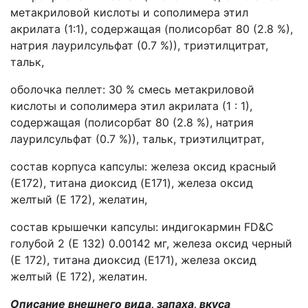
метакриловой кислоты и сополимера этил
акрилата (1:1), содержащая (полисорбат 80 (2.8 %),
натрия лаурилсульфат (0.7 %)), триэтилцитрат,
тальк,
оболочка пеллет: 30 % смесь метакриловой
кислоты и сополимера этил акрилата (1 : 1),
содержащая (полисорбат 80 (2.8 %), натрия
лаурилсульфат (0.7 %)), тальк, триэтилцитрат,
состав корпуса капсулы: железа оксид красный
(Е172), титана диоксид (E171), железа оксид
желтый (Е 172), желатин,
состав крышечки капсулы: индигокармин FD&C
голубой 2 (Е 132) 0.00142 мг, железа оксид черный
(Е 172), титана диоксид (E171), железа оксид
желтый (Е 172), желатин.
Описание внешнего вида, запаха, вкуса