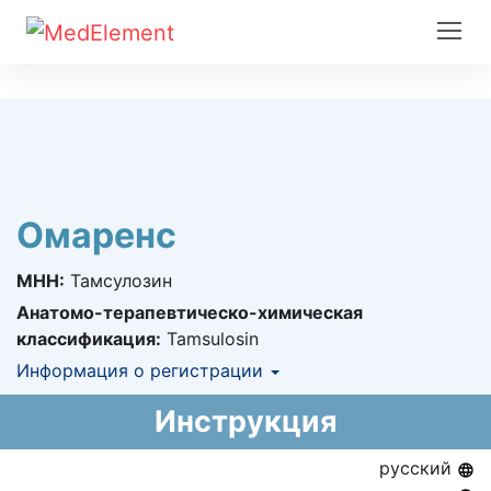
Омаренс
МНН:
Тамсулозин
Анатомо-терапевтическо-химическая
классификация:
Tamsulosin
Информация о регистрации
Номер регистрации в РК:
№ РК-ЛС-5№121721
Инструкция
Информация о регистрации в РК:
12.01.2021 -
бессрочно
русский