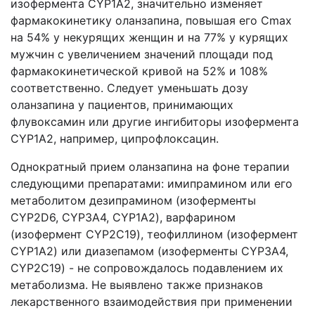
изофермента CYP1A2, значительно изменяет
фармакокинетику оланзапина, повышая его Cmax
на 54% у некурящих женщин и на 77% у курящих
мужчин с увеличением значений площади под
фармакокинетической кривой на 52% и 108%
соответственно. Следует уменьшать дозу
оланзапина у пациентов, принимающих
флувоксамин или другие ингибиторы изофермента
CYP1A2, например, ципрофлоксацин.
Однократный прием оланзапина на фоне терапии
следующими препаратами: имипрамином или его
метаболитом дезипрамином (изоферменты
CYP2D6, CYP3A4, CYP1A2), варфарином
(изофермент CYP2C19), теофиллином (изофермент
CYP1A2) или диазепамом (изоферменты CYP3A4,
CYP2C19) - не сопровождалось подавлением их
метаболизма. Не выявлено также признаков
лекарственного взаимодействия при применении