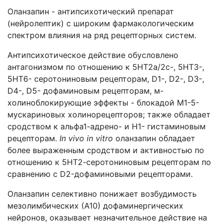
Оланзапин - антипсихотический препарат
(нейролептик) с широким фармакологическим
спектром влияния на ряд рецепторных систем.
Антипсихотическое действие обусловлено
антагонизмом по отношению к 5НТ2а/2с-, 5НТ3-,
5НТ6- серотониновым рецепторам, D1-, D2-, D3-,
D4-, D5- дофаминовым рецепторам, м-
холиноблокирующие эффекты - блокадой M1-5-
мускариновых холинорецепторов; также обладает
сродством к альфа1-адрено- и H1- гистаминовым
рецепторам.
In vivo in vitro
оланзапин обладает
более выраженным сродством и активностью по
отношению к 5НТ2-серотониновым рецепторам по
сравнению с D2-дофаминовыми рецепторами.
Оланзапин селективно понижает возбудимость
мезолимбических (А10) дофаминергических
нейронов, оказывает незначительное действие на