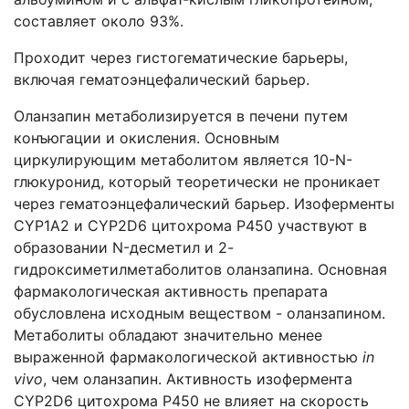
составляет около 93%.
Проходит через гистогематические барьеры,
включая гематоэнцефалический барьер.
Оланзапин метаболизируется в печени путем
конъюгации и окисления. Основным
циркулирующим метаболитом является 10-N-
глюкуронид, который теоретически не проникает
через гематоэнцефалический барьер. Изоферменты
CYP1A2 и CYP2D6 цитохрома Р450 участвуют в
образовании N-десметил и 2-
гидроксиметилметаболитов оланзапина. Основная
фармакологическая активность препарата
обусловлена исходным веществом - оланзапином.
Метаболиты обладают значительно менее
выраженной фармакологической активностью
in
vivo
, чем оланзапин. Активность изофермента
CYP2D6 цитохрома Р450 не влияет на скорость