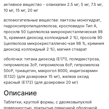
активное вещество
- оланзапин 2.5 мг, 5 мг, 7.5 мг,
10 мг, 15 мг, 20 мг
вспомогательные вещества
: лактозы моногидрат,
гидроксипропилцеллюлоза, кросповидон Тип А,
просолв 50 (целлюлоза микрокристаллическая 98
%, кремния диоксид коллоидный 2 %), просолв 90
(целлюлоза микрокристалличес-кая 98 %, кремния
диоксид коллоидный 2 %), магния стеарат
оболочка
: титана диоксид (Е171), полидекстроза,
гипромелоза 3сР, гипромелоза 6сР, гипромелоза
50сР, триацетин, макрогол 8000, индигокармин
(Е132) (для дозировки 15 мг), железа оксид
красный (Е172) (для дозировки 20 мг)
Описание
Таблетки, круглой формы, с двояковыпуклой
поверхностью, покрытые пленочной оболочкой,