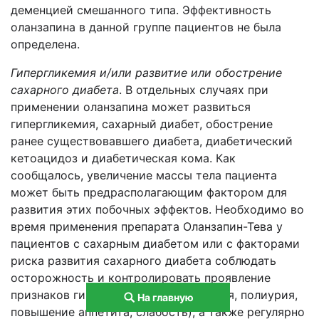
деменцией смешанного типа. Эффективность
оланзапина в данной группе пациентов не была
определена.
Гипергликемия и/или развитие или обострение
сахарного диабета
. В отдельных случаях при
применении оланзапина может развиться
гипергликемия, сахарный диабет, обострение
ранее существовавшего диабета, диабетический
кетоацидоз и диабетическая кома. Как
сообщалось, увеличение массы тела пациента
может быть предрасполагающим фактором для
развития этих побочных эффектов. Необходимо во
время применения препарата Оланзапин-Тева у
пациентов с сахарным диабетом или с факторами
риска развития сахарного диабета соблюдать
осторожность и контролировать проявление
признаков гипергликемии (полидипсия, полиурия,
На главную
повышение аппетита, слабость), а также регулярно