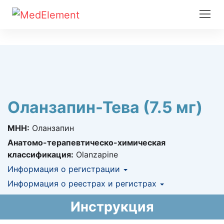
Оланзапин-Тева (7.5 мг)
МНН:
Оланзапин
Анатомо-терапевтическо-химическая
классификация:
Olanzapine
Информация о регистрации
Номер регистрации в РК:
Информация о реестрах и регистрах
№ РК-ЛС-5№021094
Информация о регистрации в РК:
АЛО (Включено в Список бесплатного
24.12.2014 -
Инструкция
24.12.2019
амбулаторного лекарственного обеспечения)