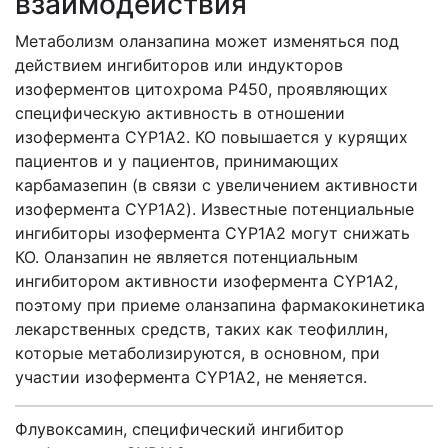
взаимодействия
Метаболизм оланзапина может изменяться под
действием ингибиторов или индукторов
изоферментов цитохрома Р450, проявляющих
специфическую активность в отношении
изофермента CYP1A2. КО повышается у курящих
пациентов и у пациентов, принимающих
карбамазепин (в связи с увеличением активности
изофермента CYP1A2). Известные потенциальные
ингибиторы изофермента CYP1A2 могут снижать
КО. Оланзапин не является потенциальным
ингибитором активности изофермента CYP1A2,
поэтому при приеме оланзапина фармакокинетика
лекарственных средств, таких как теофиллин,
которые метаболизируются, в основном, при
участии изофермента CYP1A2, не меняется.
Флувоксамин, специфический ингибитор