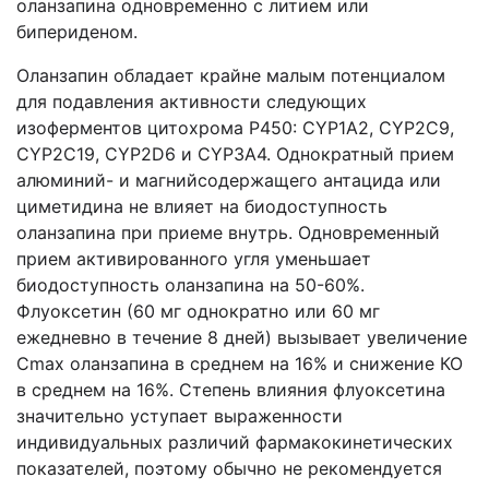
оланзапина одновременно с литием или
бипериденом.
Оланзапин обладает крайне малым потенциалом
для подавления активности следующих
изоферментов цитохрома Р450: CYP1A2, CYP2C9,
CYP2C19, CYP2D6 и CYP3A4. Однократный прием
алюминий- и магнийсодержащего антацида или
циметидина не влияет на биодоступность
оланзапина при приеме внутрь. Одновременный
прием активированного угля уменьшает
биодоступность оланзапина на 50-60%.
Флуоксетин (60 мг однократно или 60 мг
ежедневно в течение 8 дней) вызывает увеличение
Cmax оланзапина в среднем на 16% и снижение КО
в среднем на 16%. Степень влияния флуоксетина
значительно уступает выраженности
индивидуальных различий фармакокинетических
показателей, поэтому обычно не рекомендуется