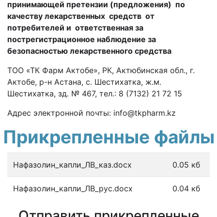
принимающей претензии (предложения) по
качеству лекарственных средств от
потребителей и
ответственная
за
пострегистрационное наблюдение за
безопасностью лекарственного средства
ТОО «ТК Фарм Актобе», РК, Актюбинская обл., г.
Актобе, р-н Астана, с. Шестихатка, ж.м.
Шестихатка, зд. № 467, тел.: 8 (7132) 21 72 15
Адрес электронной почты:
info
@
tkpharm
.
kz
Прикрепленные файлы
Нафазолин_капли_ЛВ_каз.docx
0.05 кб
Нафазолин_капли_ЛВ_рус.docx
0.04 кб
Отправить прикрепленные