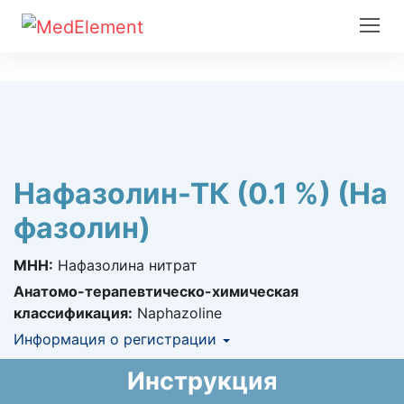
Нафазолин-ТК (0.1 %) (На
фазолин)
МНН:
Нафазолина нитрат
Анатомо-терапевтическо-химическая
классификация:
Naphazoline
Информация о регистрации
Номер регистрации в РК:
№ РК-ЛС-0№026461
Инструкция
Информация о регистрации в РК:
27.01.2025 -