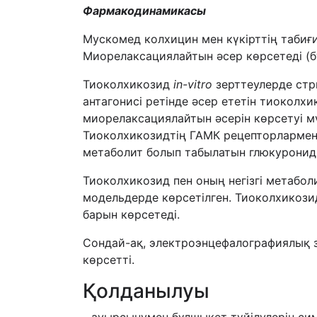
Фармакодинамикасы
Мускомед колхицин мен күкірттің таби
Миорелаксациялайтын әсер көрсетеді (б
Тиоколхикозид
in
-
vitro
зерттеулерде стр
антагонисі ретінде әсер ететін тиоколхи
миорелаксациялайтын әсерін көрсетуі м
Тиоколхикозидтің ГАМК рецепторлармен 
метаболит болып табылатын глюкуронид
Тиоколхикозид пен оның негізгі метабо
модельдерде көрсетілген. Тиоколхикози
барын көрсетеді.
Сондай-ақ, электроэнцефалографиялық з
көрсетті.
Қолданылуы