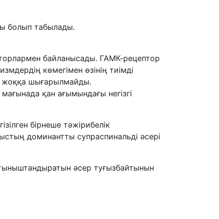
ты болып табылады.
пторлармен байланысады. ГАМК-рецептор
измдердің көмегімен өзінің тиімді
мі жоққа шығарылмайды.
мағынада қан ағымындағы негізгі
ізілген бірнеше тәжірибелік
лыстың доминантты супраспинальді әсері
і тыныштандыратын әсер туғызбайтынын