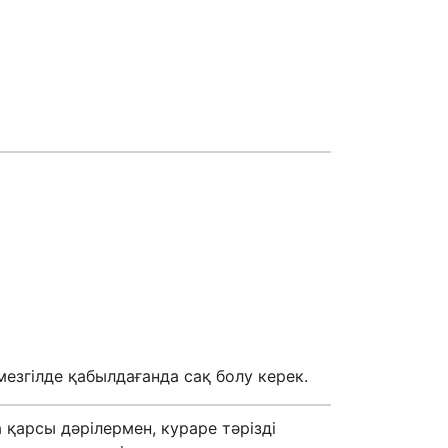
езгілде қабылдағанда сақ болу керек.
 қарсы дәрілермен, кураре тәрізді