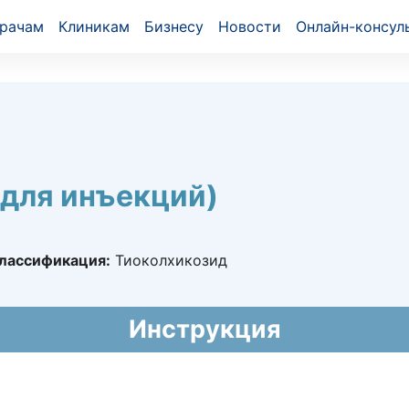
рачам
Клиникам
Бизнесу
Новости
Онлайн-консул
для инъекций)
лассификация:
Тиоколхикозид
1952
Инструкция
021 - 15.06.2031