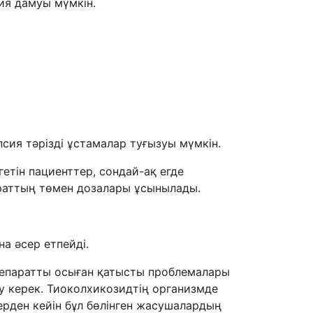
ия дамуы мүмкін.
сия тәрізді ұстамалар туғызуы мүмкін.
егетін пациенттер, сондай-ақ егде
араттың төмен дозалары ұсынылады.
а әсер етпейді.
препаратты осыған қатысты проблемалары
у керек. Тиоколхикозидтің организмде
ерден кейін бұл бөлінген жасушалардың