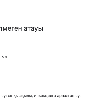
лмеген атауы
2 мл
 сутек қышқылы, инъекцияға арналған су.