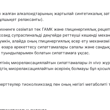
ғи жалған алкалоидтарының жартылай синтетикалық за
ұлшықет релаксанты).
ихнинге сезімтал тек ГАМК және глицинергиялық реце
козид супраспинальді деңгейде реттеуші кешенді механ
үмкін, алайда оның глицинергиялық әсер ету механиз
өзара әрекеттесу сипаттамалары сапалы және сандық 
 туындыларымен болатын сипаттамаға ұқсас.
литінің миорелаксациялайтын сипаттамалары
in
vivo
жүрг
дтің миорелаксациялайтын әсерінің болмауы бұл қосы
ерттеулер тиоколхикозид пен оның негізгі метаболит