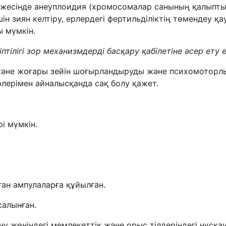
ижесінде анеуплоидия (хромосомалар санының қалыпты 
н зиян келтіру, ерлердегі фертильділіктің төмендеу қ
 мүмкін.
птілігі зор механизмдерді басқару қабілетіне әсер ету 
е және жоғары зейін шоғырландыруды және психомотор
үрлерімен айналысқанда сақ болу қажет.
і мүмкін.
ан ампулаларға құйылған.
салынған.
ну жөніндегі мемлекеттік және орыс тілдеріндегі нұсқа