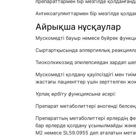
препараттармен бір мезгілде қолданған
Антикоагулянттармен бір мезгілде қолдан
Айрықша нұсқаулар
Мускомедті бауыр немесе бүйрек функци
Сыртартқысында аллергиялық реакцияла
Тиоколхикозид эпилепсиядан зардап шеге
Мускомедті қолдану қауіпсіздігі мен тиім
жастағы пациенттер үшін зерттелген жо
Ұрпақ өрбіту функциясына әсері:
Препарат метаболиттері аногенді белсенд
Препараттың метаболиттері ерлердің фе
бар ерлерде қолдану ұсынылмайды және 
М2 немесе SL59.0955 деп аталатын метаб