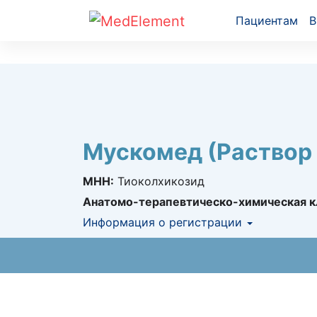
Пациентам
В
Мускомед (Раствор 
МНН:
Тиоколхикозид
Анатомо-терапевтическо-химическая к
Информация о регистрации
Номер регистрации в РК:
№ РК-ЛС-5№12
Информация о регистрации в РК:
15.06.2