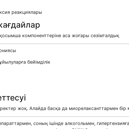
аксия реакциялары
жағдайлар
 қосымша компоненттеріне аса жоғары сезімталдық
тониясы
ұйылуларға бейімділік
ттесуі
ректер жоқ. Алайда басқа да миорелаксанттармен бір м
параттармен, соның ішінде алкогольмен, гипертензияға