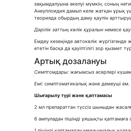
зақымдалуына әкелуі мүмкін, соның нәт
Анеуплоидия дамып келе жатқан ұрық үші
теорияда обырдың даму қаупін арттыруы
Дәрілік заттың көлік құралын немесе қауі
Емдеу кезеңінде автокөлік жүргізгенд
ететін басқа да қауіптілігі зор қызмет т
Артық дозалануы
Симптомдары:
жағымсыз әсерлері күшею
Емі:
симптоматикалық және демеуші ем.
Шығарылу түрі және қаптамасы
2 мл препараттан түссіз шыныдан жасалғ
6 ампуладан пішінді ұяшықты қаптамаға 
1 пішінді қаптамадан медициналық қолда