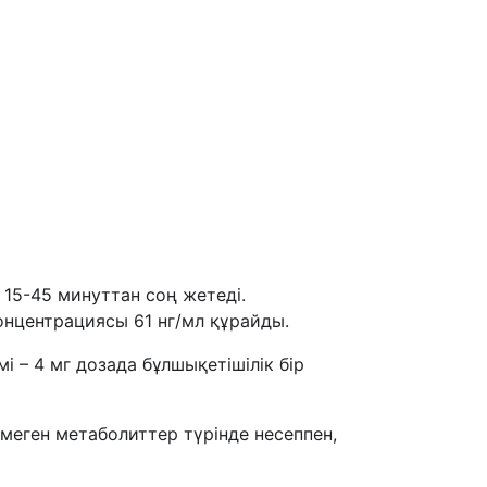
 15-45 минуттан соң жетеді.
онцентрациясы 61 нг/мл құрайды.
 – 4 мг дозада бұлшықетішілік бір
меген метаболиттер түрінде несеппен,