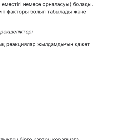
еместігі немесе орналасуы) болады.
ауіп факторы болып табылады және
ерекшеліктері
лық реакциялар жылдамдығын қажет
улықпен бірге картон қорапшаға