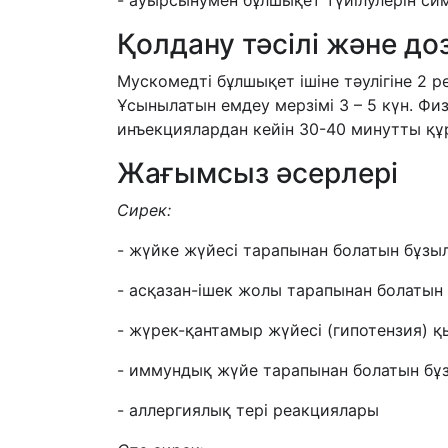
- ауырсынумен бұлшықет түйілулерін си
Қолдану тәсілі және д
Мускомедті бұлшықет ішіне тәулігіне 2 
Ұсынылатын емдеу мерзімі 3 – 5 күн. Ф
инъекциялардан кейін 30-40 минутты құ
Жағымсыз әсерлері
Сирек:
- жүйке жүйесі тарапынан болатын бұзы
- асқазан-ішек жолы тарапынан болатын 
- жүрек-қантамыр жүйесі (гипотензия) қ
- иммундық жүйе тарапынан болатын бұз
- аллергиялық тері реакциялары