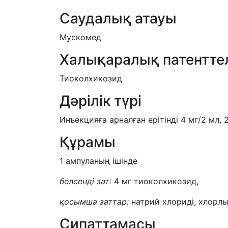
Саудалық атауы
Мускомед
Халықаралық патентте
Тиоколхикозид
Дәрілік түрі
Инъекцияға арналған ерітінді 4 мг/2 мл, 
Құрамы
1 ампуланың ішінде
белсенді зат
: 4 мг тиоколхикозид,
қосымша заттар:
натрий хлориді, хлорлы
Сипаттамасы