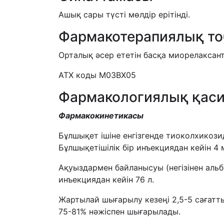
Ашық сары түсті мөлдір ерітінді.
Фармакотерапиялық т
Орталық әсер ететін басқа миорелаксан
АТХ коды M03BX05
Фармакологиялық қаси
Фармакокинетикасы
Бұлшықет ішіне енгізгенде тиоколхикози
Бұлшықетішілік бір инъекциядан кейін 4
Ақуыздармен байланысуы (негізінен альб
инъекциядан кейін 76 л.
Жартылай шығарылу кезеңі 2,5-5 сағатт
75-81% нәжіспен шығарылады.