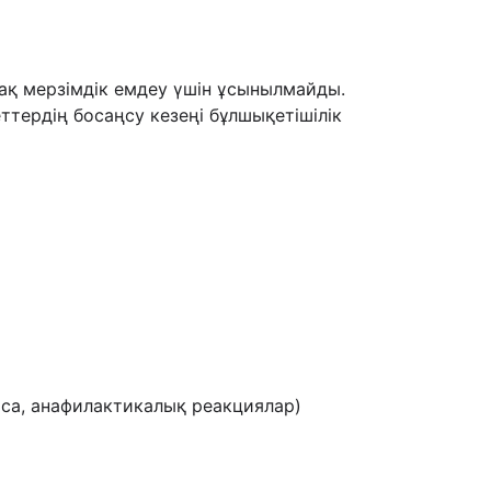
зақ мерзімдік емдеу үшін ұсынылмайды.
тердің босаңсу кезеңі бұлшықетішілік
оса, анафилактикалық реакциялар)