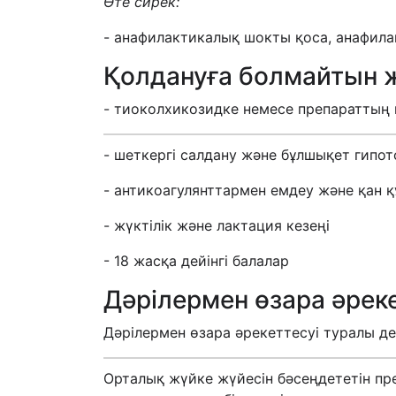
Өте сирек:
- анафилактикалық шокты қоса, анафил
Қолдануға болмайтын 
- тиоколхикозидке немесе препараттың
- шеткергі салдану және бұлшықет гипо
- антикоагулянттармен емдеу және қан қ
- жүктілік және лактация кезеңі
- 18 жасқа дейінгі балалар
Дәрілермен өзара әреке
Дәрілермен өзара әрекеттесуі туралы де
Орталық жүйке жүйесін бәсеңдететін пре