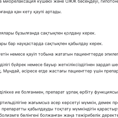
да миорелаксация күшеюі және ОЖЖ бәсеңдеуі, гипотон
ғанда қан кету қаупі артады.
ялары бұзылғанда сақтықпен қолдану керек.
ры бар науқастарда сақтықпен қабылдау керек.
тін немесе қауіп тобына жататын пациенттерде эпилеп
ділігі бүйрек немесе бауыр жеткіліксіздігінен зардап ш
қ. Мұндай, әсіресе егде жастағы пациенттер үшін преп
ілікке ие болғанмен, препарат ұрпақ өрбіту функциясын
ртильділігіне жағымсыз әсер көрсетуі мүмкін, демек 
препаратты қабылдауды тоқтату мүмкіндігін қарастыр
олизмге бөлінгені болжанған жаңа тәжірибелік дерект