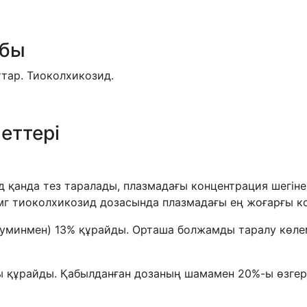
обы
ттар. Тиоколхикозид.
еттері
д қанда тез таралады, плазмадағы концентрация шегіне
 мг тиоколхикозид дозасында плазмадағы ең жоғарғы к
уминмен) 13% құрайды. Орташа болжамды таралу көлемі
ы құрайды. Қабылданған дозаның шамамен 20%-ы өзгер