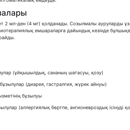
мптоматикалық емдеуде.
озалары
рет 2 мл-ден (4 мг) қолданады. Созылмалы ауруларды ұ
изиотерапиялық емшараларға дайындық кезінде бұлшықет
райды.
лулар (ұйқышылдық, сананың шатасуы, қозу)
бұзылулар (диарея, гастралгия, жүрек айнуы)
ызметінің бұзылуы
ылулар (аллергиялық бөртпе, ангионевроздық ісінуді қ