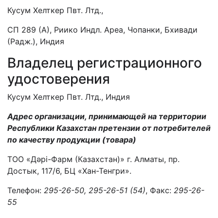
Кусум Хелткер Пвт. Лтд.,
СП 289 (А), Риико Индл. Ареа, Чопанки, Бхивади
(Радж.), Индия
Владелец регистрационного
удостоверения
Кусум Хелткер Пвт. Лтд., Индия
Адрес организации, принимающей на территории
Республики Казахстан претензии от потребителей
по качеству продукции (товара)
ТОО «Дәрі-Фарм (Казахстан)» г. Алматы, пр.
Достык, 117/6, БЦ «Хан-Тенгри».
Телефон:
295-26-50, 295-26-51 (54)
, Факс:
295-26-
55