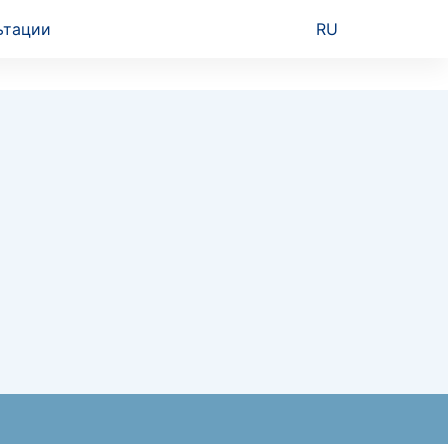
ьтации
RU