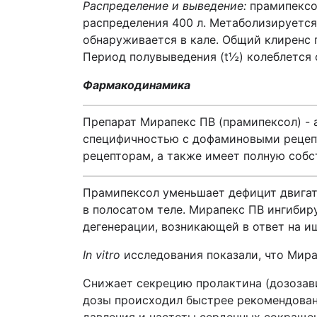
Распределение и выведение:
прамипексо
распределения 400 л. Метаболизируется
обнаруживается в кале. Общий клиренс 
Период полувыведения (t½) колеблется 
Фармакодинамика
Препарат Мирапекс ПВ (прамипексол) - 
специфичностью с дофаминовыми рецепт
рецепторам, а также имеет полную собс
Прамипексол уменьшает дефицит двигат
в полосатом теле. Мирапекс ПВ ингиби
дегенерации, возникающей в ответ на 
In
vitro
исследования показали, что Мир
Снижает секрецию пролактина (дозозави
дозы происходил быстрее рекомендованн