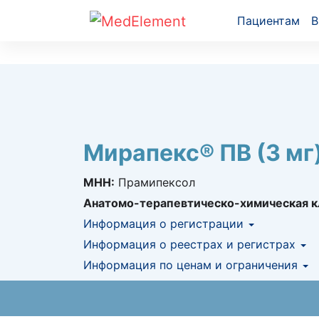
Пациентам
В
Мирапекс® ПВ (3 мг
МНН:
Прамипексол
Анатомо-терапевтическо-химическая к
Информация о регистрации
Номер регистрации в РК:
Информация о реестрах и регистрах
№ РК-ЛС-5№01
Информация о регистрации в РК:
Информация по ценам и ограничения
04.12.2
КНФ (ЛС включено в Казахстански
Предельная цена закупа в РК:
1 177.33
K
АЛО (Включено в Список бесплатн