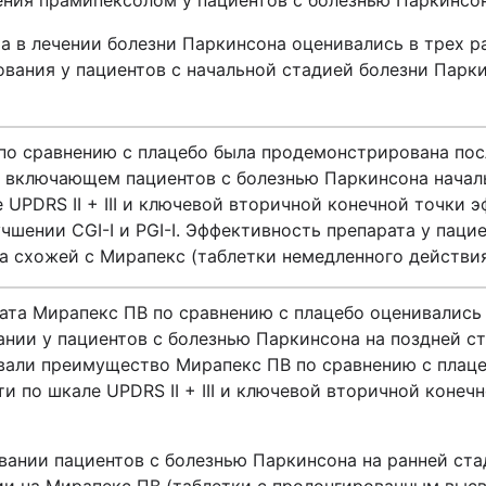
ения прамипексолом у пациентов с болезнью Паркинсон
та в лечении болезни Паркинсона оценивались в трех
ования у пациентов с начальной стадией болезни Парк
о сравнению с плацебо была продемонстрирована посл
 включающем пациентов с болезнью Паркинсона началь
UPDRS II + III и ключевой вторичной конечной точки 
чшении CGI-I и PGI-I. Эффективность препарата у пац
 схожей с Мирапекс (таблетки немедленного действия) 
ата Мирапекс ПВ по сравнению с плацебо оценивались
нии у пациентов с болезнью Паркинсона на поздней с
али преимущество Мирапекс ПВ по сравнению с плацеб
 по шкале UPDRS II + III и ключевой вторичной конеч
ании пациентов с болезнью Паркинсона на ранней ста