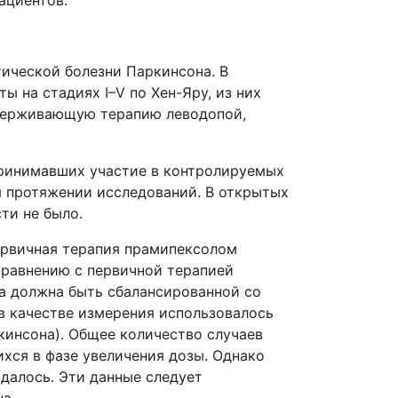
ациентов.
тической болезни Паркинсона. В
 на стадиях I–V по Хен-Яру, из них
ддерживающую терапию леводопой,
принимавших участие в контролируемых
м протяжении исследований. В открытых
ти не было.
ервичная терапия прамипексолом
сравнению с первичной терапией
а должна быть сбалансированной со
в качестве измерения использовалось
кинсона). Общее количество случаев
хся в фазе увеличения дозы. Однако
далось. Эти данные следует