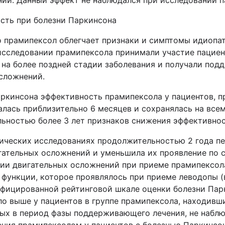
ий. Данный эффект не наблюдался при исследовании п
сть при болезни Паркинсона
о прамипексол облегчает признаки и симптомы идиопа
следовании прамипексола принимали участие пациенты
 на более поздней стадии заболевания и получали по
осложнений.
аркинсона эффективность прамипексола у пациентов, 
лась приблизительно 6 месяцев и сохранялась на все
ьностью более 3 лет признаков снижения эффективнос
ических исследованиях продолжительностью 2 года п
гательных осложнений и уменьшила их проявление по 
нии двигательных осложнений при приеме прамипексол
функции, которое проявлялось при приеме леводопы (
ифицированной рейтинговой шкале оценки болезни Пар
о выше у пациентов в группе прамипексола, находивши
ных в период фазы поддерживающего лечения, не наблю