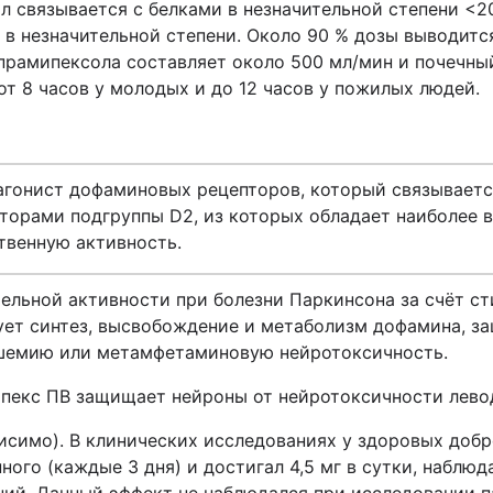
л связывается с белками в незначительной степени <2
 в незначительной степени. Около 90 % дозы выводится
прамипексола составляет около 500 мл/мин и почечный
от 8 часов у молодых и до 12 часов у пожилых людей.
агонист дофаминовых рецепторов, который связываетс
орами подгруппы D2, из которых обладает наиболее 
твенную активность.
ельной активности при болезни Паркинсона за счёт 
рует синтез, высвобождение и метаболизм дофамина, 
ишемию или метамфетаминовую нейротоксичность.
апекс ПВ защищает нейроны от нейротоксичности лево
симо). В клинических исследованиях у здоровых добр
ого (каждые 3 дня) и достигал 4,5 мг в сутки, наблю