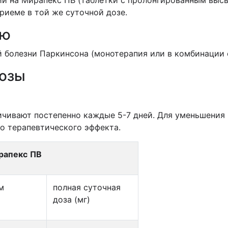
и на Мирапекс ПВ (таблетки с пролонгированным выс
риеме в той же суточной дозе.
ию
 болезни Паркинсона (монотерапия или в комбинации 
дозы
ичивают постепенно каждые 5-7 дней. Для уменьшения
о терапевтического эффекта.
рапекс
ПВ
м
полная суточная
доза (мг)