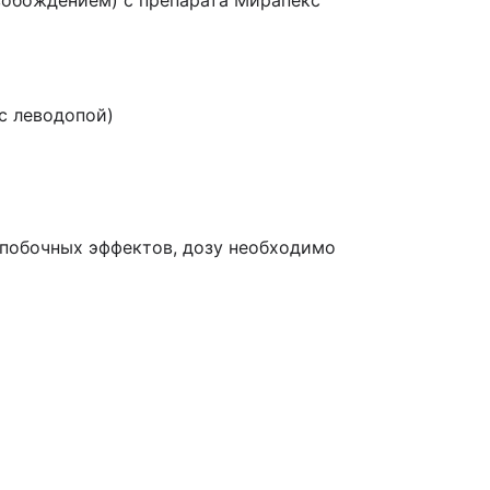
вобождением) с препарата Мирапекс
с леводопой)
 побочных эффектов, дозу необходимо