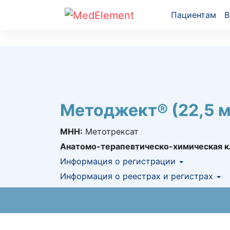
Пациентам
В
Методжект® (22,5 м
МНН:
Метотрексат
Анатомо-терапевтическо-химическая к
Информация о регистрации
Номер регистрации в РК:
Информация о реестрах и регистрах
РК-ЛС-5№022
Информация о регистрации в РК:
30.03.
АЛО (Включено в Список бесплатн