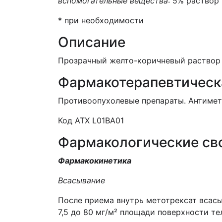
вспомогательные вещества
:
5% раствор 
*
при необходимости
Описание
Прозрачн
ый
желто-коричневый раствор
Фармакотерапевтическ
Противоопухолевые препараты. Антимет
Код АТХ
L
01
BA
01
Фармакологические св
Фармакокинетика
Всасывание
После приема внутрь метотрексат всасы
7,5 до 80 мг/м² площади поверхности т