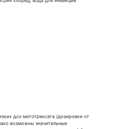
натрия хлорид, вода для инъекций
изких доз метотрексата (дозировки от
днако возможны значительные