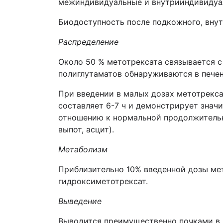
межиндивидуальные и внутрииндивидуаль
Биодоступность после подкожного, внут
Распределение
Около 50 % метотрексата связывается с
полиглутаматов обнаруживаются в печени
При введении в малых дозах метотрекс
составляет 6-7 ч и демонстрирует значи
отношению к нормальной продолжительн
выпот, асцит).
Метаболизм
Приблизительно 10% введенной дозы мет
гидроксиметотрексат.
Выведение
Выводится преимущественно почками в 