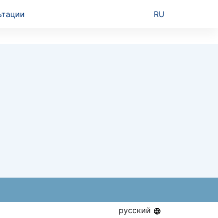
ьтации
RU
русский