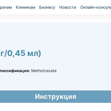
рачам
Клиникам
Бизнесу
Новости
Онлайн-консул
г/0,45 мл)
лассификация:
Methotrexate
843
2022 - 30.03.2032
ого амбулаторного лекарственного обеспечения)
Инструкция