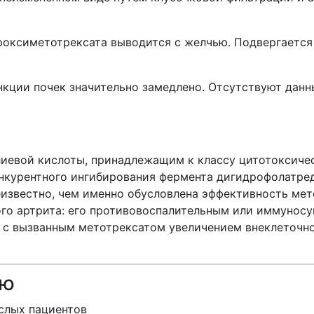
дроксиметотрексата выводится с желчью. Подвергаетс
нкции почек значительно замедлено. Отсутствуют данн
иевой кислоты, принадлежащим к классу цитотоксичес
нкурентного ингибирования фермента дигидрофолатред
еизвестно, чем именно обусловлена эффективность мет
го артрита: его противовоспалительным или иммуносу
а с вызванным метотрексатом увеличением внеклеточно
ию
слых пациентов