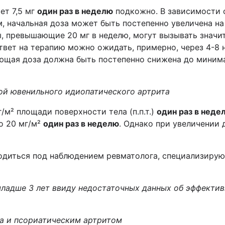
ет 7,5 мг
один раз в неделю
подкожно. В зависимости 
 начальная доза может быть постепенно увеличена на 2
ы, превышающие 20 мг в неделю, могут вызывать значи
твет на терапию можно ожидать, примерно, через 4-8
ющая доза должна быть постепенно снижена до мини
ой ювенильного идиопатического артрита
/м² площади поверхности тела (п.п.т.)
один раз в неде
о 20 мг/м²
один раз в неделю
. Однако при увеличении
диться под наблюдением ревматолога, специализирующ
ладше 3 лет ввиду недостаточных данных об эффектив
а и псориатическим артритом