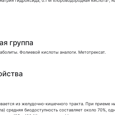
натрия гидроксида, 0.1 М хлороводородная кислота*
, 
ая группа
аболиты. Фолиевой кислоты аналоги. Метотрексат.
ойства
вается из желудочно-кишечного тракта. При приеме н
ела) средняя биодоступность составляет около 70%, о