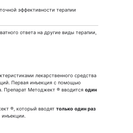
аточной эффективности терапии
атного ответа на другие виды терапии,
актеристиками лекарственного средства
кций. Первая инъекция с помощью
а. Препарат
Методжект
®
вводится
один
жект
®
, который вводят
только
один раз
 инъекции.