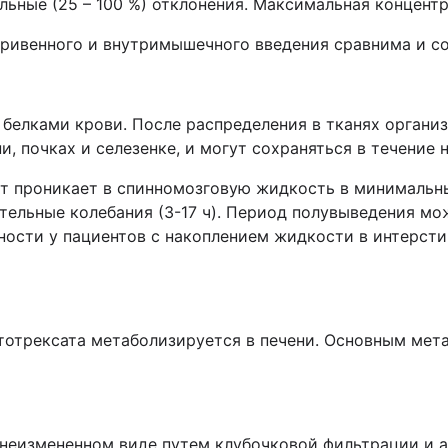
ные (25 – 100 %) отклонения.
Максимальная концентра
ривенного и внутримышечного введения сравнима и со
 белками крови. После распределения в тканях органи
, почках и селезенке, и могут сохраняться в течение 
ат проникает в спинномозговую жидкость в минимальн
тельные колебания (3-17 ч). Период полувыведения мож
ости у пациентов с накоплением жидкости в интерст
отрексата метаболизируется в печени. Основным мета
неизмененном виде путем клубочковой фильтрации и 