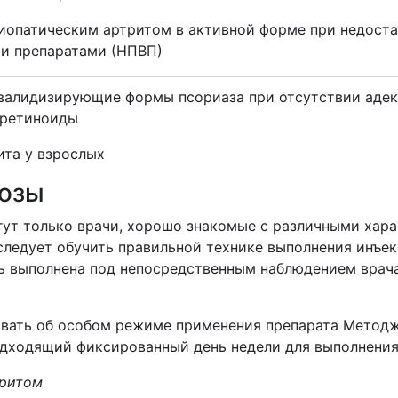
иопатическим артритом в активной форме при недост
и препаратами (НПВП)
валидизирующие формы псориаза при отсутствии адекв
 ретиноиды
ита у взрослых
дозы
гут только врачи, хорошо знакомые с различными хар
следует обучить правильной технике выполнения инъе
ь выполнена под непосредственным наблюдением врач
вать об особом режиме применения препарата
Метод
одходящий фиксированный день недели для выполнения
тритом