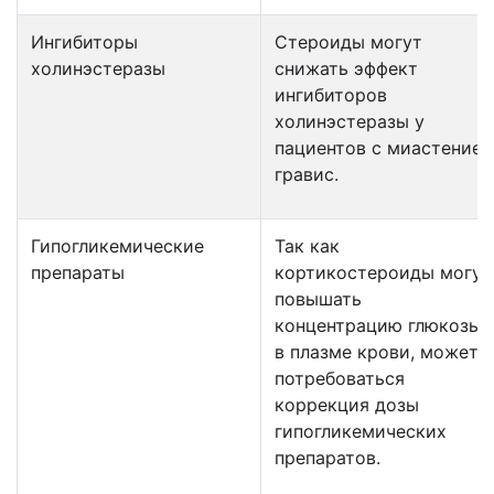
Ингибиторы
Стероиды могут
холинэстеразы
снижать эффект
ингибиторов
холинэстеразы у
пациентов с миастенией
гравис.
Гипогликемические
Так как
препараты
кортикостероиды могут
повышать
концентрацию глюкозы
в плазме крови, может
потребоваться
коррекция дозы
гипогликемических
препаратов.