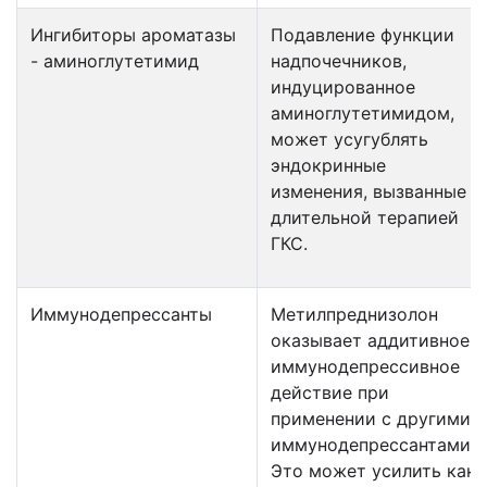
Ингибиторы ароматазы
Подавление функции
- аминоглутетимид
надпочечников,
индуцированное
аминоглутетимидом,
может усугублять
эндокринные
изменения, вызванные
длительной терапией
ГКС.
Иммунодепрессанты
Метилпреднизолон
оказывает аддитивное
иммунодепрессивное
действие при
применении с другими
иммунодепрессантами.
Это может усилить как