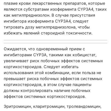
плазме крови лекарственных препаратов, которые
являются субстратами изофермента
CYP
3
A
4, таких
как метилпреднизолон. В случае присутствия
ингибитора изофермента
CYP
3
A
4, следует
титровать дозу метилпреднизолона, чтобы
избежать явлений стероидной токсичности.
Ожидается, что одновременный прием с
ингибиторами CYP3A, такими как кобицистат,
увеличивает риск побочных эффектов системных
кортикостероидов. Следует избегать
использования этой комбинации, если польза не
превышает риска побочных эффектов системных
кортикостероидов, в этом случае пациенты
должны контролировать наличие побочных
эффектов системных кортикостероидов.
Эритромицин, кларитромицин, тролеандомицин,