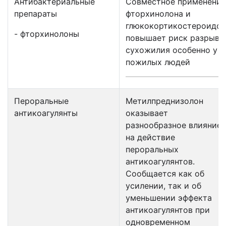
Антибактериальные
Совместное применение
препараты
фторхинолона и
глюкокортикостероидов
- фторхинолоны
повышает риск разрыв
a
сухожилия особенно у
пожилых людей
Пероральные
Метилпреднизолон
антикоагулянты
оказывает
разнообразное влияние
на действие
пероральных
антикоагулянтов.
Сообщается как об
усилении, так и об
уменьшении эффекта
антикоагулянтов при
одновременном