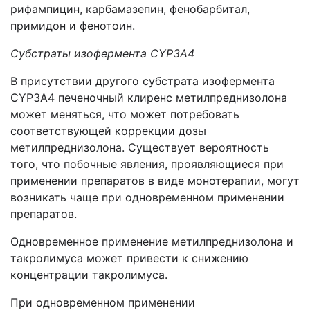
рифампицин, карбамазепин, фенобарбитал,
примидон и фенотоин.
Субстраты изофермента
CYP
3
A
4
В присутствии другого субстрата изофермента
CYP
3
A
4 печеночный клиренс метилпреднизолона
может меняться, что может потребовать
соответствующей коррекции дозы
метилпреднизолона. Существует вероятность
того, что побочные явления, проявляющиеся при
применении препаратов в виде монотерапии, могут
возникать чаще при одновременном применении
препаратов.
Одновременное применение метилпреднизолона и
такролимуса может привести к снижению
концентрации такролимуса.
При одновременном применении