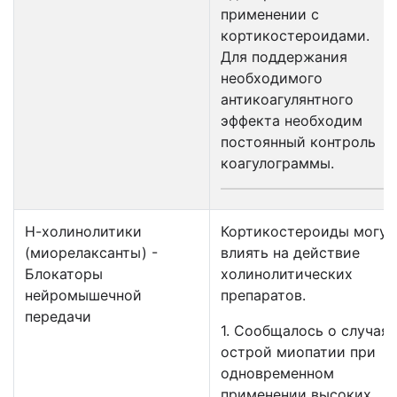
применении с
кортикостероидами.
Для поддержания
необходимого
антикоагулянтного
эффекта необходим
постоянный контроль
коагулограммы.
Н-холинолитики
Кортикостероиды могут
(миорелаксанты) -
влиять на действие
Блокаторы
холинолитических
нейромышечной
препаратов.
передачи
1. Сообщалось о случаях
острой миопатии при
одновременном
применении высоких