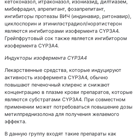
кетоконазол, итраконазол, изониазид, дилтиазем,
мибефрадил, апрепитант, фозапрепитант,
ингибиторы протеазы ВИЧ (индинавир, ритонавир),
циклоспорин и этинилэстрадиол/норэтистерон
являются ингибиторами изофермента CYP3A4.
Грейпфрутовый сок также является ингибитором
изофермента CYP3A4.
Индукторы изофермента
CYP
3
A
4
Лекарственные средства, которые индуцируют
активность изофермента
CYP
3
A
4, обычно
повышают печеночный клиренс и снижают
концентрацию в плазме крови препаратов, которые
являются субстратами
CYP
3
A
4. При совместном
применении может потребоваться повышение дозы
метилпреднизолона для получения желаемого
эффекта.
В данную группу входят такие препараты как