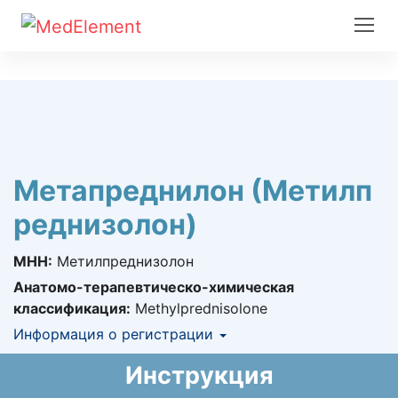
Метапреднилон (Метилп
реднизолон)
МНН:
Метилпреднизолон
Анатомо-терапевтическо-химическая
классификация:
Methylprednisolone
Информация о регистрации
Номер регистрации в РК:
№ РК-ЛС-5№025650
Инструкция
Информация о регистрации в РК:
25.02.2022 -