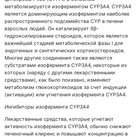
метаболизируется изоферментом
CYP
3
A
4.
CYP
3
A
4
является доминирующим изоферментом наиболее
распространенного подсемейства
CYP
в печени
взрослых людей. Он катализирует 6
β
-
гидроксилирование стероидов, которое является
важнейшей стадией метаболической фазы
I
для
эндогенных и синтетических кортикостероидов.
Многие другие соединения также являются
субстратами изофермента
CYP
3
A
4, некоторые из
которых (наряду с другими лекарственными
средствами), как было показано, изменяют
метаболизм глюкокортикоидов за счет индукции
(активации) или угнетения изофермента
CYP
3
A
4.
Ингибиторы изофермента
CYP
3
A
4
Лекарственные средства, которые угнетают
активность изофермента
CYP
3
A
4, обычно снижают
печеночный клиренс и повышают концентрацию в