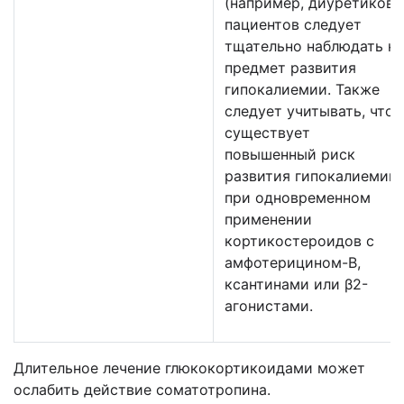
(например, диуретиков),
пациентов следует
тщательно наблюдать на
предмет развития
гипокалиемии. Также
следует учитывать, что
существует
повышенный риск
развития гипокалиемии
при одновременном
применении
кортикостероидов с
амфотерицином-В,
ксантинами или β2-
агонистами.
Длительное лечение глюкокортикоидами может
ослабить действие соматотропина.