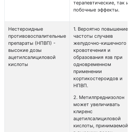
терапевтические, так и
побочные эффекты.
Нестероидные
1. Вероятно повышение
противовоспалительные
частоты случаев
препараты (НПВП) -
желудочно-кишечного
высокие дозы
кровотечения и
ацетилсалициловой
образования язв при
кислоты
одновременном
применении
кортикостероидов и
НПВП.
2. Метилпреднизолон
может увеличивать
клиренс
ацетилсалициловой
кислоты, принимаемой