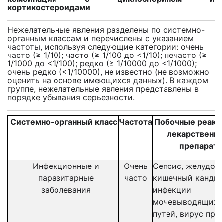
кортикостероидами
Нежелательные явления разделены по системно-
органным классам и перечислены с указанием
частоты, используя следующие категории: очень
часто (≥ 1/10); часто (≥ 1/100 до <1/10); нечасто (≥
1/1000 до <1/100); редко (≥ 1/10000 до <1/1000);
очень редко (<1/10000), не известно (не возможно
оценить на основе имеющихся данных). В каждом
группе, нежелательные явления представлены в
порядке убывания серьезности.
Системно-органный к
ласс
Частота
Побочные реакц
лекарственн
препарат
Инфекционные и
Очень
Сепсис, желудоч
паразитарные
часто
кишечный кандид
заболевания
инфекции
мочевыводящих
путей, вирус про