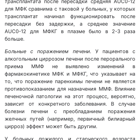
трансплантата
после пересадки средняя AUC0-12
для МФК сравнима с таковой у больных, у которых
трансплантат начинал функционировать после
пересадки без задержки, а среднее значение
AUC0-12 для МФКГ в плазме было в 2-3 раза
больше.
Больные с поражением печени.
У
пациентов
с
алкогольным циррозом печени после перорального
приема ММФ не выявлено изменений в
фармакокинетике МФК и МФКГ, что указывает на
то, что поражение паренхимы печени не является
противопоказанием для назначения ММФ. Влияние
печеночной патологии на этот процесс, вероятно,
зависит от конкретного заболевания. В случае
болезни печени с преобладанием поражения
желчных путей (например, первичный билиарный
цирроз) эффект может быть другим.
У
больных пожилого и старческого возраста