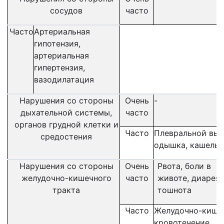
сосудов
часто
Часто
Артериальная
гипотензия,
артериальная
гипертензия,
вазодилатация
Нарушения со стороны
Очень
-
дыхательной системы,
часто
органов грудной клетки и
Часто
Плевральной вып
средостения
одышка, кашель
Нарушения со стороны
Очень
Рвота, боли в
желудочно-кишечного
часто
животе, диарея,
тракта
тошнота
Часто
Желудочно-кише
кровотечение,