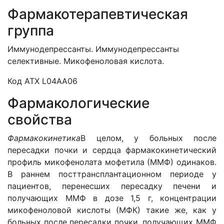
Фармакотерапевтическая
группа
Иммунодепрессанты. Иммунодепрессанты
селективные. Микофеноловая кислота.
Код АТХ
L
04
AA
06
Фармакологические
свойства
Фармакокинетика
В
целом, у больных после
пересадки почки и сердца фармакокинетический
профиль микофенолата мофетила (ММФ) одинаков.
В раннем посттрансплантационном периоде у
пациентов, перенесших пересадку печени и
получающих ММФ в дозе 1,5 г, концентрации
микофеноловой кислоты (МФК) такие же, как у
больных после пересадки почки, получающих ММФ