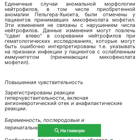
Единичные случаи аномальной морфологии
нейтрофилов, в том числе приобретенной
аномалии Пельгера-Хьюита, были отмечены у
пациентов принимавших микофенолата мофетил.
Эти изменения не связаны с нарушением числа
нейтрофилов. Данные изменения могут повлечь
"сдвиг влево" в созревании нейтрофилов при
гематологических исследованиях, которые могут
быть ошибочно интерпретированы т.е. указывать
на признаки инфекции у пациентов с ослабленным
иммунитетом (принимающих микофенолата
мофетил).
Повышенная чувствительность
Зарегистрированы реакции
гиперчувствительности, включая
ангионевротический отек и анафилактические
реакции.
Беременность, послеродовые и
перинатальные состояния:
На главную