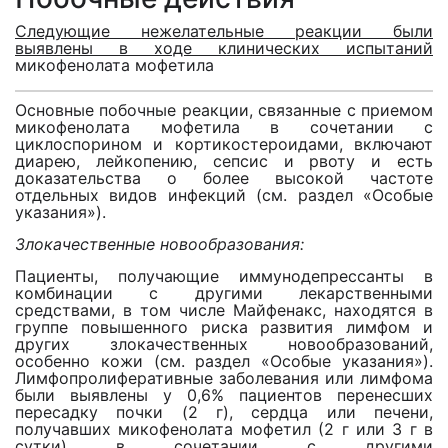
Следующие нежелательные реакции были
выявлены в ходе клинических испытаний
микофенолата мофетила
Основные побочные реакции, связанные с приемом
микофенолата мофетила в сочетании с
циклоспорином и кортикостероидами, включают
диарею, лейкопению, сепсис и рвоту и есть
доказательства о более высокой частоте
отдельных видов инфекций (см. раздел «Особые
указания»).
Злокачественные новообразования:
Пациенты, получающие иммунодепрессанты в
комбинации с другими лекарственными
средствами, в том числе Майфенакс, находятся в
группе повышенного риска развития лимфом и
других злокачественных новообразований,
особенно кожи (см. раздел «Особые указания»).
Лимфопролиферативные заболевания или лимфома
были выявлены у 0,6% пациентов перенесших
пересадку почки (2 г), сердца или печени,
получавших микофенолата мофетил (2 г или 3 г в
сутки) в сочетании с другими