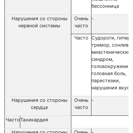
бессонница
Нарушения со стороны
Очень
-
нервной системы
часто
Часто
Судороги, гиперт
тремор, сонливос
миастенический
синдром,
головокружение,
головная боль,
парестезии,
нарушения вкуса
Нарушения со стороны
Очень
-
сердца
часто
Часто
Тахикардия
Нарушения со стороны
Очень
-