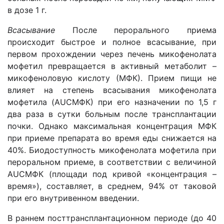
в дозе 1 г.
Всасывание
После перорального приема
происходит быстрое и полное всасывание, при
первом прохождении через печень микофенолата
мофетил превращается в активный метаболит –
микофеноловую кислоту (МФК). Прием пищи не
влияет на степень всасывания микофенолата
мофетила (AUCМФК) при его назначении по 1,5 г
два раза в сутки больным после трансплантации
почки. Однако максимальная концентрация МФК
при приеме препарата во время еды снижается на
40%. Биодоступность микофенолата мофетила при
пероральном приеме, в соответствии с величиной
AUCМФК (площади под кривой «концентрация –
время»), составляет, в среднем, 94% от таковой
при его внутривенном введении.
В раннем посттрансплантационном периоде (до 40