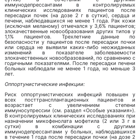
иммунодепрессантами в контролируемых
клинических исследованиях пациентов после
пересадки почек (на дозе 2 г в сутки), сердца и
печени, наблюдавшихся не менее 1 года. Рак кожи
(исключая меланому) отмечался у 3,6% пациентов;
злокачественные новообразования других типов у
1,1% пациентов. Трехлетние данные по
безопасности у пациентов после пересадки почки
или сердца не выявили каких-либо неожиданных
изменений в показателе заболеваемости
злокачественных новообразований, по сравнению с
годичными показателями. После пересадки печени
больных наблюдали не менее 1 года, но меньше 3
лет.
Оппортунистические инфекции:
Риск оппортунистических инфекций повышен у
всех посттрансплантационных пациентов и
возрастает с увеличением степени
иммуносупрессии (см. раздел «Особые указания»).
В контролируемых клинических исследованиях при
назначении микофенолата мофетила (2 или 3 г в
сутки) в комбинации с другими
иммунодепрессантами у больных, наблюдавшихся
в течение 1 года после пересадки почки (на дозе 2