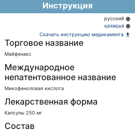
Предельная цена закупа в РК:
202.86
KZT
Инструкция
средств)
АЛО (Включено в Список бесплатного
русский
амбулаторного лекарственного обеспечения)
қазақша
Скачать инструкцию медикамента
Торговое название
Майфенакс
Международное
непатентованное название
Микофеноловая кислота
Лекарственная форма
Капсулы 250 мг
Состав