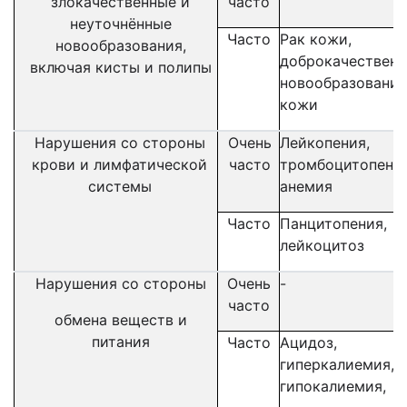
злокачественные и
часто
неуточнённые
Часто
Рак кожи,
новообразования,
доброкачествен
включая кисты и полипы
новообразования
кожи
Нарушения со стороны
Очень
Лейкопения,
крови и лимфатической
часто
тромбоцитопения
системы
анемия
Часто
Панцитопения,
лейкоцитоз
Нарушения со стороны
Очень
-
часто
обмена веществ и
питания
Часто
Ацидоз
,
гиперкалиемия
,
гипокалиемия
,