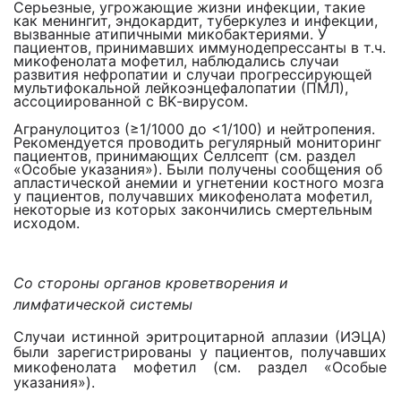
Серьезные, угрожающие жизни инфекции, такие
как менингит, эндокардит, туберкулез и инфекции,
вызванные атипичными микобактериями. У
пациентов, принимавших иммунодепрессанты в т.ч.
микофенолата мофетил, наблюдались случаи
развития нефропатии и случаи прогрессирующей
мультифокальной лейкоэнцефалопатии (ПМЛ),
ассоциированной с
BK
-вирусом.
Агранулоцитоз (≥1/1000 до <1/100) и нейтропения.
Рекомендуется проводить регулярный мониторинг
пациентов, принимающих Селлсепт (см. раздел
«Особые указания»). Были получены сообщения об
апластической анемии и угнетении костного мозга
у пациентов, получавших микофенолата мофетил,
некоторые из которых закончились смертельным
исходом.
Со стороны органов кроветворения и
лимфатической системы
Случаи истинной эритроцитарной аплазии (ИЭЦА)
были зарегистрированы у пациентов, получавших
микофенолата мофетил (см. раздел «Особые
указания»).