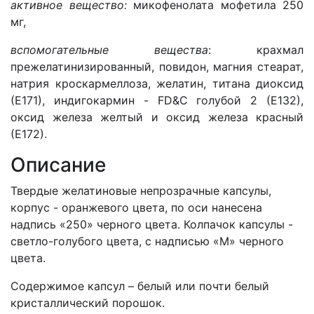
активное вещество:
микофенолата мофетила
250
мг,
вспомогательные вещества
: крахмал
прежелатинизированный, повидон, магния стеарат,
натрия кроскармеллоза, желатин, титана диоксид
(Е171), индигокармин - FD&C голубой 2 (Е132),
оксид железа желтый и оксид железа красный
(Е172).
Описание
Твердые желатиновые непрозрачные капсулы,
корпус - оранжевого цвета, по оси нанесена
надпись «250» черного цвета. Колпачок капсулы -
светло-голубого цвета, с надписью «М» черного
цвета.
Содержимое капсул – белый или почти белый
кристаллический порошок.