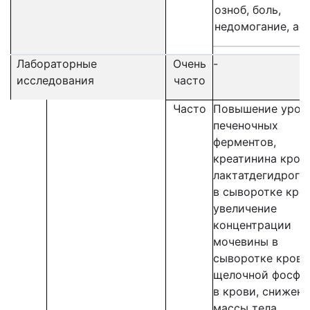
озноб, боль,
недомогание, ас
Лабораторные
Очень
-
исследования
часто
Часто
Повышение уров
печеночных
ферментов,
креатинина кров
лактатдегидроге
в сыворотке кров
увеличение
концентрации
мочевины в
сыворотке крови
щелочной фосфа
в крови, снижен
массы тела