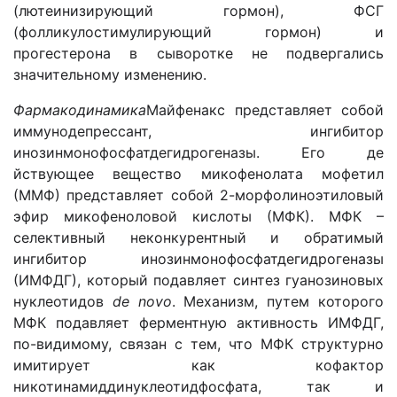
(лютеинизирующий гормон), ФСГ
(фолликулостимулирующий гормон) и
прогестерона в сыворотке не подвергались
значительному изменению.
Фармакодинамика
Майфенакс представляет собой
иммунодепрессант, ингибитор
инозинмонофосфатдегидрогеназы. Его де
йствующее вещество микофенолата мофетил
(ММФ) представляет собой 2-морфолиноэтиловый
эфир микофеноловой кислоты (МФК). МФК –
селективный неконкурентный и обратимый
ингибитор инозинмонофосфатдегидрогеназы
(ИМФДГ), который подавляет синтез гуанозиновых
нуклеотидов
de novo
. Механизм, путем которого
МФК подавляет ферментную активность ИМФДГ,
по-видимому, связан с тем, что МФК структурно
имитирует как кофактор
никотинамиддинуклеотидфосфата, так и