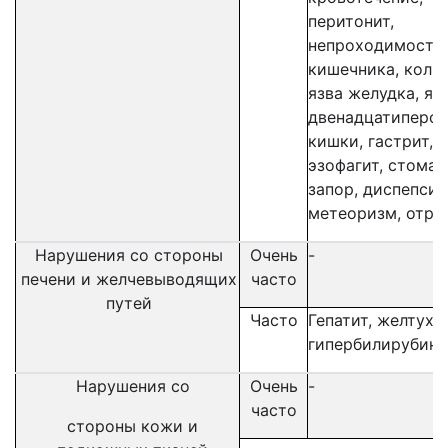
перитонит,
непроходимость
кишечника, колит
язва желудка, яз
двенадцатиперст
кишки, гастрит,
эзофагит, стомат
запор, диспепсия
метеоризм, отр
Нарушения со стороны
Очень
-
печени и желчевыводящих
часто
путей
Часто
Гепатит, желтуха,
гипербилирубин
Нарушения со
Очень
-
часто
стороны кожи и