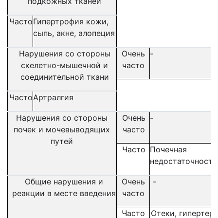
подкожных тканей
Часто
Гипертрофия кожи,
сыпь, акне, алопеция
Нарушения со стороны
Очень
-
скелетно-мышечной и
часто
соединительной ткани
Часто
А
ртралгия
Нарушения со стороны
Очень
-
почек и мочевыводящих
часто
путей
Часто
Почечная
недостаточность
Общие нарушения и
Очень
-
реакции в месте введения
часто
Часто
Отеки, гипертер