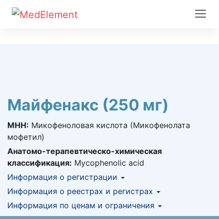
Майфенакс (250 мг)
МНН:
Микофеноловая кислота (Микофенолата
мофетил)
Анатомо-терапевтическо-химическая
классификация:
Mycophenolic acid
Информация о регистрации
Номер регистрации в РК:
Информация о реестрах и регистрах
№ РК-ЛС-5№016920
Информация о регистрации в РК:
Информация по ценам и ограничения
КНФ (ЛС включено в Казахстанский
07.09.2016 -
07.09.2021
национальный формуляр лекарственных