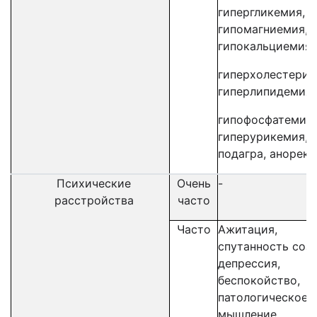
гипергликемия
,
гипомагниемия
,
гипокальциемия
,
гиперхолестери
гиперлипидемия
,
гипофосфатемия
,
гиперурикемия
,
подагра
,
анорекс
Психические
Очень
-
расстройства
часто
Часто
Ажитация,
спутанность созн
депрессия,
беспокойство,
патологическое
мышление,