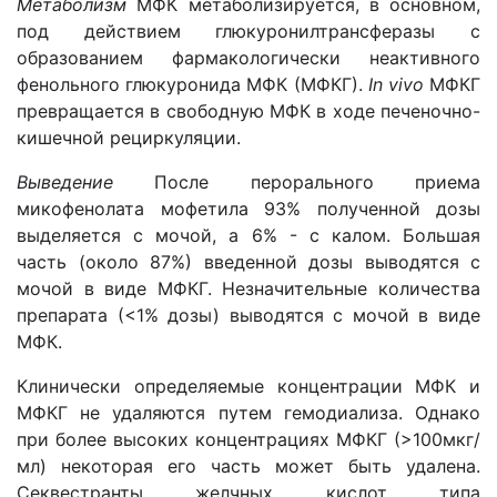
Метаболизм
МФК метаболизируется, в основном,
под действием глюкуронилтрансферазы с
образованием фармакологически неактивного
фенольного глюкуронида МФК (МФКГ).
In vivo
МФКГ
превращается в свободную МФК в ходе печеночно-
кишечной рециркуляции.
Выведение
После перорального приема
микофенолата мофетила 93% полученной дозы
выделяется с мочой, а 6% - с калом. Большая
часть (около 87%) введенной дозы выводятся с
мочой в виде МФКГ. Незначительные количества
препарата (<1% дозы) выводятся с мочой в виде
МФК.
Клинически определяемые концентрации МФК и
МФКГ не удаляются путем гемодиализа. Однако
при более высоких концентрациях МФКГ (>100мкг/
мл) некоторая его часть может быть удалена.
Секвестранты желчных кислот типа