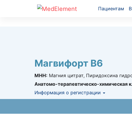
Пациентам
В
Магвифорт B6
МНН:
Магния цитрат, Пиридоксина гидр
Анатомо-терапевтическо-химическая к
Информация о регистрации
Номер регистрации в РК:
№ РК-ЛС-5№01
Информация о регистрации в РК:
28.10.2