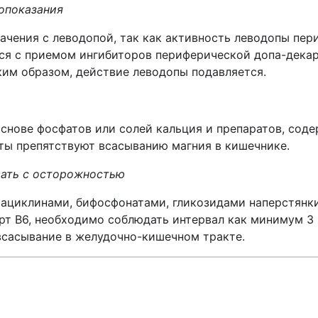
опоказания
начения с леводопой, так как активность леводопы пе
тся с приемом ингибиторов периферической допа-дека
ким образом, действие леводопы подавляется.
снове фосфатов или солей кальция и препаратов, содер
ты препятствуют всасыванию магния в кишечнике.
вать с осторожностью
рациклинами, бифосфонатами, гликозидами наперстянк
орт
B
6, необходимо соблюдать интервал как минимум 3 
 всасывание в желудочно-кишечном тракте.