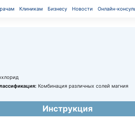
рачам
Клиникам
Бизнесу
Новости
Онлайн-консул
охлорид
лассификация:
Комбинация различных солей магния
0200
Инструкция
022 - 28.10.2032