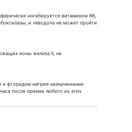
риферически ингибируется витамином B6,
рбоксилазы, и леводопа не может пройти
жащих ионы железа II, не
и и фторидом натрия назначенными
часа после приема любого из этих