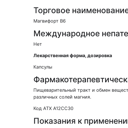
Торговое наименовани
Магвифорт
B
6
Международное непате
Нет
Лекарственная форма,
дозировка
Капсулы
Фармакотерапевтическ
Пищеварительный тракт и обмен вещест
различных солей магния.
Код АТХ A12
CC
30
Показания к применен