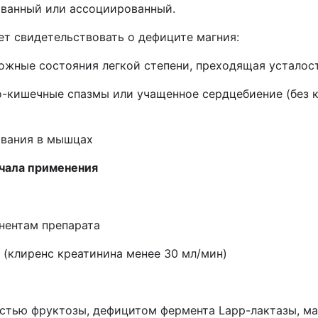
ованный или ассоциированный.
 свидетельствовать о дефиците магния:
вожные состояния легкой степени, преходящая усталос
но-кишечные спазмы или учащенное сердцебиение (без 
ывания в мышцах
ачала применения
нентам препарата
 (клиренс креатинина менее 30 мл/мин)
остью фруктозы, дефицитом фермента Lapp-лактазы, м