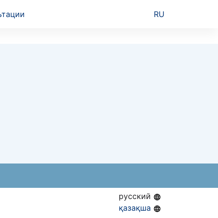
ьтации
RU
русский
қазақша