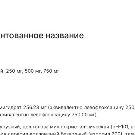
нтованное название
ой
, 250 мг, 500 мг, 750 мг
мигидрат
256.23 мг (эквивалентно левофлоксацину 250.
(эквивалентно левофлоксацину 750.00 мг).
курузный, целлюлоза микрокристал-лическая (рН-101, ав
ния диоксид коллоидный безводный (аэросил 200), таль