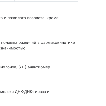
о и пожилого возраста, кроме
х половых различий в фармакокинетике
 значимостью.
олонов, S (-) энантиомер
омплекс ДНК-ДНК-гираза и