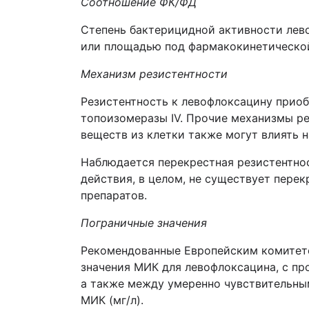
Соотношение ФК/ФД
Степень бактерицидной активности лев
или площадью под фармакокинетической
Механизм резистентности
Резистентность к левофлоксацину приоб
топоизомеразы IV. Прочие механизмы ре
веществ из клетки также могут влиять 
Наблюдается перекрестная резистентно
действия, в целом, не существует пер
препаратов.
Пограничные значения
Рекомендованные Европейским комитето
значения МИК для левофлоксацина, с п
а также между умеренно чувствительны
МИК (мг/л).