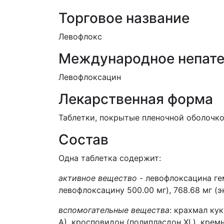
Торговое название
Левофлокс
Международное непате
Лево
флоксацин
Лекарственная форма
Таблетки, покрытые пленочной оболочк
Состав
Одна таблетка содержит:
активное вещество
-
лево
флоксацина
ге
лево
флоксацину
500
.00 мг), 768.68 мг 
вспомогательные вещества
: крахмал ку
А), кросповидон (полипласдон
XL
), крем