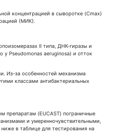
ной концентрацией в сыворотке (Cmax)
рацией (МИК).
поизомеразах II типа, ДНК-гиразы и
 у Pseudomonas aeruginosa) и отток
и. Из-за особенностей механизма
угими классами антибактериальных
ым препаратам (EUCAST) пограничные
ганизмами и умеренночувствительными,
ниже в таблице для тестирования на