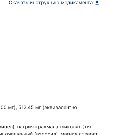
Скачать инструкцию медикамента
00 мг),
512
.45 мг (эквивалентно
ицел), натрия крахмала гликолят (тип
к очищенный (аэросил), магния стеарат,