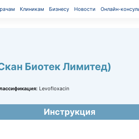
рачам
Клиникам
Бизнесу
Новости
Онлайн-консул
 Скан Биотек Лимитед)
лассификация:
Levofloxacin
469
Инструкция
16 - 14.11.2021