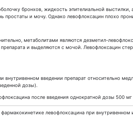
болочку бронхов, жидкость эпителиальной выстилки, а
нь простаты и мочу. Однако левофлоксацин плохо прон
чительно, метаболитами являются дезметил-левофлокс
препарата и выделяются с мочой. Левофлоксацин стер
 внутривенном введении препарат относительно медленн
веденной дозы).
локсацина после введения однократной дозы 500 мг с
в фармакокинетике левофлоксацина при внутривенном 