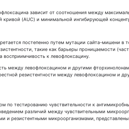
офлоксацина зависит от соотношения между максималь
 кривой (AUC) и минимальной ингибирующей концент
ретается постепенно путем мутации сайта-мишени в то
зистентности, такие как барьеры проницаемости (часто
на восприимчивость к левофлоксацину.
сть между левофлоксацином и другими фторхинолонам
екрестной резистентности между левофлоксацином и др
м по тестированию чувствительности к антимикробн
роведением различий между чувствительными микроор
ми и резистентными микроорганизмами, представлены 