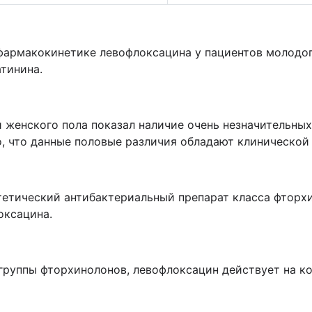
фармакокинетике левофлоксацина у пациентов молодог
атинина.
 женского пола показал наличие очень незначительны
о, что данные половые различия обладают клинической
етический антибактериальный препарат класса фторхин
оксацина.
группы фторхинолонов, левофлоксацин действует на к