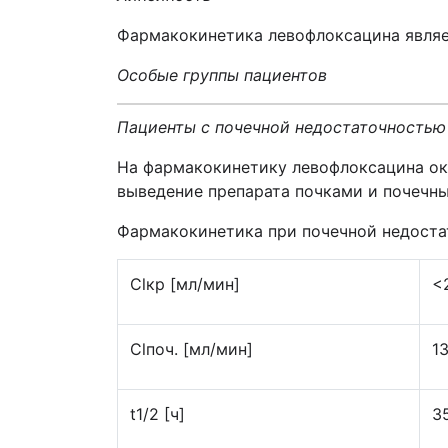
Фармакокинетика левофлоксацина являет
Особые группы пациентов
Пациенты с почечной недостаточностью
На фармакокинетику левофлоксацина ок
выведение препарата почками и почечны
Фармакокинетика при почечной недоста
Clкр [мл/мин]
<
Clпоч. [мл/мин]
1
t1/2 [ч]
3