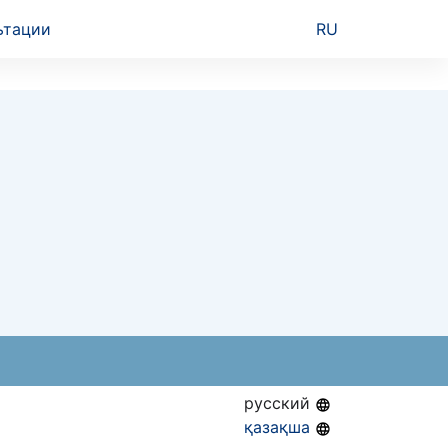
ьтации
RU
русский
қазақша