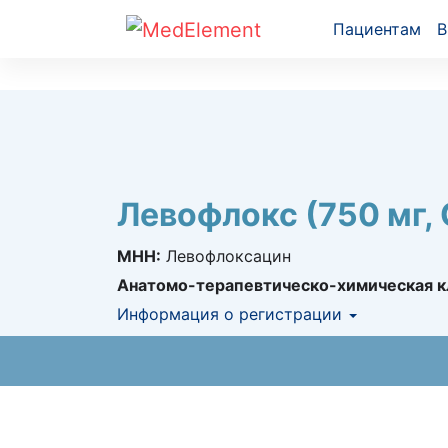
Пациентам
В
Левофлокс (750 мг,
МНН:
Левофлоксацин
Анатомо-терапевтическо-химическая к
Информация о регистрации
Номер регистрации в РК:
РК-ЛС-5№022
Информация о регистрации в РК:
14.11.20