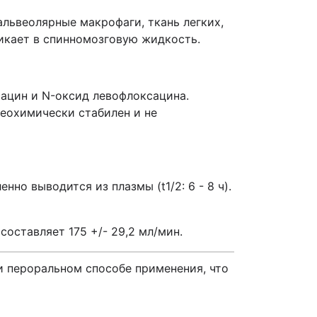
львеолярные макрофаги, ткань легких,
икает в спинномозговую жидкость.
ацин и N-оксид левофлоксацина.
еохимически стабилен и не
о выводится из плазмы (t1/2: 6 - 8 ч).
оставляет 175 +/- 29,2 мл/мин.
и пероральном способе применения, что