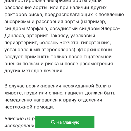
диагностирована аневризма аорты и/или
расслоение аорты, или при наличии других
факторов риска, предрасполагающих к появлению
аневризмы и расслоения аорты (например,
синдром Марфана, сосудистый синдром Элерса-
Данлоса, артериит Такаясу, узелковый
периартериит, болезнь Бехчета, гипертензия,
установленный атеросклероз), фторхинолоны
следует применять только после тщательной
оценки пользы и риска и после рассмотрения
других методов лечения.
В случае возникновения неожиданной боли в
животе, груди или спине, пациент должен быть
немедленно направлен к врачу отделения
неотложной помощи.
Влияние на результаты лабораторных
На главную
исследований