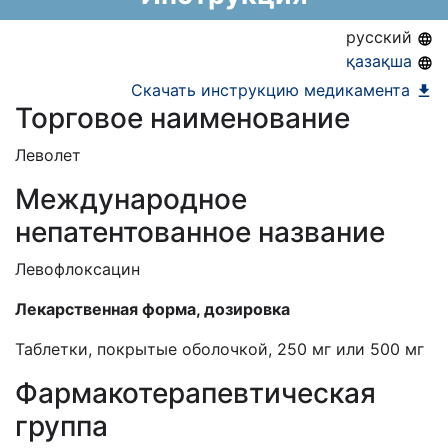
АЛО (Включено в Список бесплатного
русский
амбулаторного лекарственного обеспечения)
қазақша
ЕД (Включено в Список ЛС в рамках ГОБМП,
Скачать инструкцию медикамента
Торговое наименование
подлежащих закупу у Единого
дистрибьютора)
Леволет
Международное
непатентованное название
Левофлоксацин
Лекарственная форма, дозировка
Таблетки, покрытые оболочкой, 250 мг или 500 мг
Фармакотерапевтическая
группа