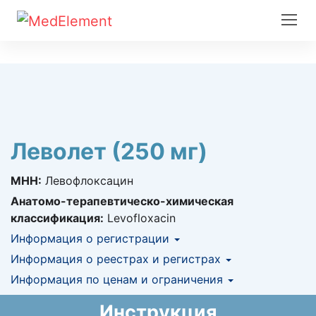
Леволет (250 мг)
МНН:
Левофлоксацин
Анатомо-терапевтическо-химическая
классификация:
Levofloxacin
Информация о регистрации
Номер регистрации в РК:
Информация о реестрах и регистрах
№ РК-ЛС-5№016574
Информация о регистрации в РК:
Информация по ценам и ограничения
КНФ (ЛС включено в Казахстанский
18.01.2021 -
бессрочно
национальный формуляр лекарственных
Предельная цена закупа в РК:
187.53
KZT
Инструкция
средств)