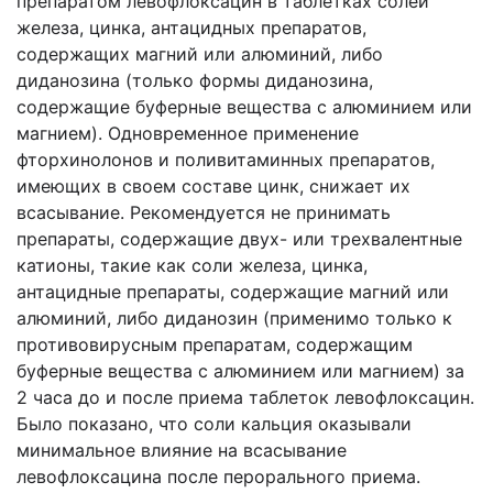
препаратом левофлоксацин в таблетках солей
железа, цинка, антацидных препаратов,
содержащих магний или алюминий, либо
диданозина (только формы диданозина,
содержащие буферные вещества с алюминием или
магнием). Одновременное применение
фторхинолонов и поливитаминных препаратов,
имеющих в своем составе цинк, снижает их
всасывание. Рекомендуется не принимать
препараты, содержащие двух- или трехвалентные
катионы, такие как соли железа, цинка,
антацидные препараты, содержащие магний или
алюминий, либо диданозин (применимо только к
противовирусным препаратам, содержащим
буферные вещества с алюминием или магнием) за
2 часа до и после приема таблеток левофлоксацин.
Было показано, что соли кальция оказывали
минимальное влияние на всасывание
левофлоксацина после перорального приема.