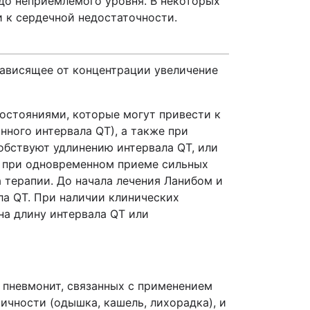
до неприемлемого уровня. В некоторых
 к сердечной недостаточности.
ависящее от концентрации увеличение
остояниями, которые могут привести к
ного интервала QT), а также при
обствуют удлинению интервала QT, или
, при одновременном приеме сильных
терапии. До начала лечения Ланибом и
ла QT. При наличии клинических
на длину интервала QT или
 пневмонит, связанных с применением
чности (одышка, кашель, лихорадка), и