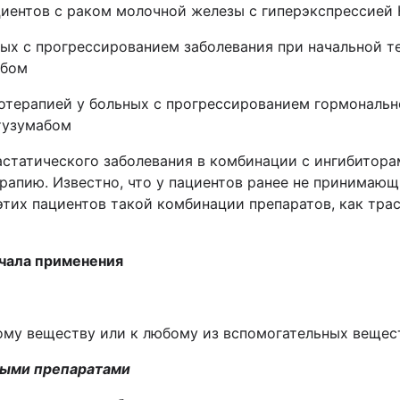
циентов с раком молочной железы с гиперэкспрессией 
ных с прогрессированием заболевания при начальной 
абом
отерапией у больных с прогрессированием гормональн
тузумабом
астатического заболевания в комбинации с ингибитор
ерапию.
Известно
, что у пациентов ранее не принимаю
этих пациентов такой комбинации препаратов, как тра
ачала применения
ому веществу или к любому из вспомогательных вещес
ными препаратами