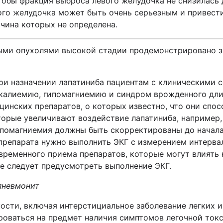
тобы фракция выброса левого желудочка не снизилась 
го желудочка может быть очень серьезным и привести
чина которых не определена.
ными опухолями высокой стадии продемонстрировано
з
и назначении лапатиниба пациентам с клиническими с
калиемию, гипомагниемию и синдром врожденного длин
инских препаратов, о которых известно, что они спос
торые увеличивают воздействие лапатиниба, например
ипомагниемия должны быть скорректированы до начала 
 препарата нужно выполнить ЭКГ с измерением интерва
овременного приема препаратов, которые могут влиять 
е следует предусмотреть выполнение ЭКГ.
пневмонит
ости, включая интерстициальное заболевание легких и
оваться на предмет наличия симптомов легочной токси