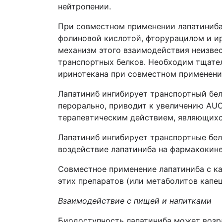
нейтропении.
При совместном применении лапатиниба 
фолиновой кислотой, фторурацилом и и
механизм этого взаимодействия неизвес
транспортных белков. Необходим тщате
иринотекана при совместном применени
Лапатиниб ингибирует транспортный бе
перорально, приводит к увеличению АUC
терапевтическим действием, являющихс
Лапатиниб ингибирует транспортные бе
воздействие лапатиниба на фармакокинет
Совместное применение лапатиниба с к
этих препаратов (или метаболитов капец
Взаимодействие с пищей и напитками
Биодоступность лапатиниба может возра