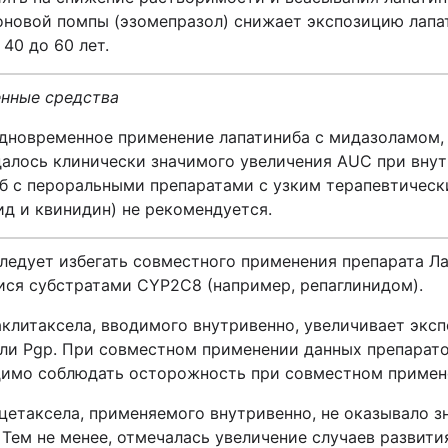
оновой помпы (эзомепразол) снижает экспозицию лапа
40 до 60 лет.
енные средства
дновременное применение лапатиниба с мидазоламом,
алось клинически значимого увеличения АUC при вну
б с пероральными препаратами с узким терапевтичес
д и квинидин) не рекомендуется.
Следует избегать совместного применения препарата Л
ся субстратами CYP2C8 (например, репаглинидом).
клитаксела, вводимого внутривенно, увеличивает эксп
ли Pgp. При совместном применении данных препарато
димо соблюдать осторожность при совместном примене
цетаксела, применяемого внутривенно, не оказывало з
 Тем не менее, отмечалась увеличение случаев развит