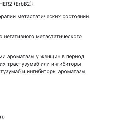
HER2 (ErbB2):
терапии метастатических состояний
о негативного метастатического
ами ароматазы у женщин в период
щих трастузумаб или ингибиторы
стузумаб и ингибиторы ароматазы,
тв