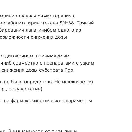
комбинированная химиотерапия с
метаболита иринотекана SN-38. Точный
ибирования лапатинибом одного из
возможности снижения дозы
а с дигоксином, принимаемым
тиниб совместно с препаратами с узким
 снижения дозы субстрата Pgp.
ов не было определено. Не исключается
р., розувастатин).
ет на фармакокинетические параметры
ми. В зависимости от типа пищи