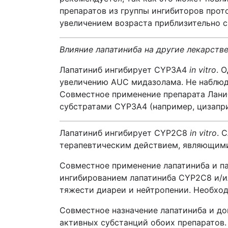
препаратов из группы ингибиторов прот
увеличением возраста приблизительно с 
Влияние лапатиниба на другие лекарств
Лапатиниб
ингибирует
CYP3A4
in vitro
.
О
увеличению АUC мидазолама. Не наблюд
Совместное применение препарата Лани
субстратами CYP3A4 (например, цизапри
Лапатиниб ингибирует CYP2C8
in vitro
. 
терапевтическим действием, являющими
Совместное применение лапатиниба и па
ингибированием лапатиниба CYP2C8 и/и
тяжести диареи и нейтропении. Необхо
Совместное назначение лапатиниба и до
активных субстанций обоих препаратов.