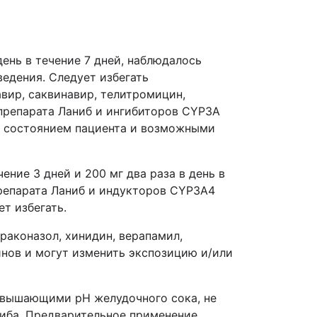
ень в течение 7 дней, наблюдалось
ведения. Следует избегать
вир, саквинавир, телитромицин,
 препарата Ланиб и ингибиторов CYP3A
м состоянием пациента и возможными
ение 3 дней и 200 мг два раза в день в
препарата Ланиб и индукторов CYP3A4
т избегать.
раконазол, хинидин, верапамил,
нов и могут изменить экспозицию и/или
овышающими рН желудочного сока, не
ниба. Предварительное применение