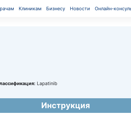
рачам
Клиникам
Бизнесу
Новости
Онлайн-консул
лассификация:
Lapatinib
25003
Инструкция
021 - 23.04.2026