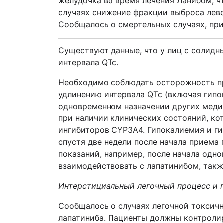
желудочка во время лечения Ланибом, ч
случаях снижение фракции выброса лево
Сообщалось о смертельных случаях, при
Существуют данные, что у лиц с солид
интервала QTc.
Необходимо соблюдать осторожность пр
удлинению интервала QTc (включая гипо
одновременном назначении других медиц
при наличии клинических состояний, ко
ингибиторов CYP3A4. Гипокалиемия и г
спустя две недели после начала приема
показаний, например, после начала одн
взаимодействовать с лапатинибом, такж
Интерстициальный легочный процесс и 
Сообщалось о случаях легочной токсичн
лапатиниба. Пациенты должны контролир