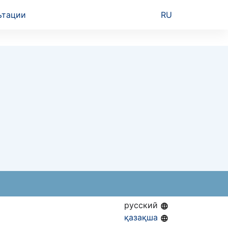
ьтации
RU
русский
қазақша