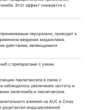
тиниба. Этот эффект снижается с
 принимаемым перорально, приводит к
тривенном введении мидазолама.
ким действием, являющимися
аниб с препаратами с узким
озицию паклитаксела в связи с
в наблюдалось увеличение частоты и
нии лапатиниба и паклитаксела.
начительного влияния на AUC и C
max
ия доцетаксел-индуцированной