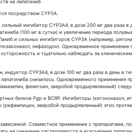
ств на лапатиниб
тся посредством CYP3A.
сильный ингибитор CYP3A4, в дозе 200 мг два раза в д
тиниба (100 мг в сутки) и увеличение периода полувы
аниб и сильных ингибиторов CYP3A (например, ритона
, позаконазол, нефазодон). Одновременное применение
 осторожность и тщательно наблюдать за клинически
 индуктор CYP3A4, в дозе 100 мг два раза в день в теч
е лапатиниба снизилось. Одновременного применения 
бамазепин, фенитоин, зверобой продырявленный) следуе
ртных белков Pgp и BCRP. Ингибиторы (кетоконазол, ит
 (рифампицин, зверобой продырявленный) этих протеи
-зависимой. Совместное применение с препаратами, п
иять на снижение растворимости и всасывания лапати