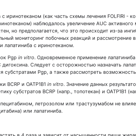
с иринотеканом (как часть схемы лечения FOLFIRI - 
ринотеканом) наблюдалось увеличение AUC активного 
тен, но предполагается, что это происходит из-за инг
льный мониторинг побочных реакций и рассмотрение 
и лапатиниба с иринотеканом.
лок Pgp
in vitro
. Одновременное применение лапатиниб
 дигоксина. Следует с осторожностью назначать лапа
я субстратами Pgp, а также рассмотреть возможность
лки BCRP и OATP1B1
in vitro
. Значение данных результат
ику субстратов BCRP (напр., топотекан) и ОАТР1В1 (нап
апецитабином, летрозолом или трастузумабом не влия
итабина) или лапатиниба.
стать в 4 раза и зависит от насыщенности пищи жира