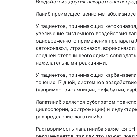
Воздействие других лекарственных сред
Ланиб преимущественно метаболизируе
У пациентов, принимающих кетоконазол, 
увеличение системного воздействия лапа
одновременного применения препарата Л
кетоконазол, итраконазол, вориконазол
средней степени необходимо соблюдать
нежелательными реакциями.
У пациентов, принимающих карбамазепин,
течение 17 дней, системное воздействи
(например, рифампицин, рифабутин, кар
Лапатиниб является субстратом транспо
циклоспорин, эритромицин) и индукторы
распределение лапатиниба.
Растворимость лапатиниба является рН
рекомендуется, так как это может повл