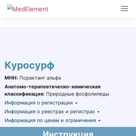
Куросурф
МНН:
Порактант альфа
Анатомо-терапевтическо-химическая
классификация:
Природные фосфолипиды
Информация о регистрации
Номер регистрации в РК:
Информация о реестрах и регистрах
№ РК-ЛС-5№018178
Информация о регистрации в РК:
Информация по ценам и ограничения
КНФ (ЛС включено в Казахстанский
24.08.2016 -
24.08.2021
национальный формуляр лекарственных
Предельная цена закупа в РК:
133 155
KZT
Инструкция
средств)