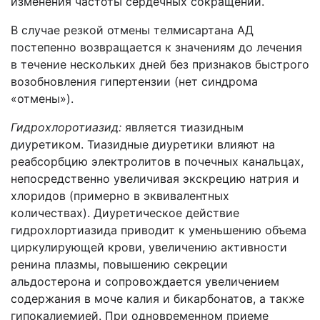
изменения частоты сердечных сокращений.
В случае резкой отмены телмисартана АД
постепенно возвращается к значениям до лечения
в течение нескольких дней без признаков быстрого
возобновления гипертензии (нет синдрома
«отмены»).
Гидрохлоротиазид:
является тиазидным
диуретиком. Тиазидные диуретики влияют на
реабсорбцию электролитов в почечных канальцах,
непосредственно увеличивая экскрецию натрия и
хлоридов (примерно в эквивалентных
количествах). Диуретическое действие
гидрохлортиазида приводит к уменьшению объема
циркулирующей крови, увеличению активности
ренина плазмы, повышению секреции
альдостерона и сопровождается увеличением
содержания в моче калия и бикарбонатов, а также
гипокалиемией. При одновременном приеме