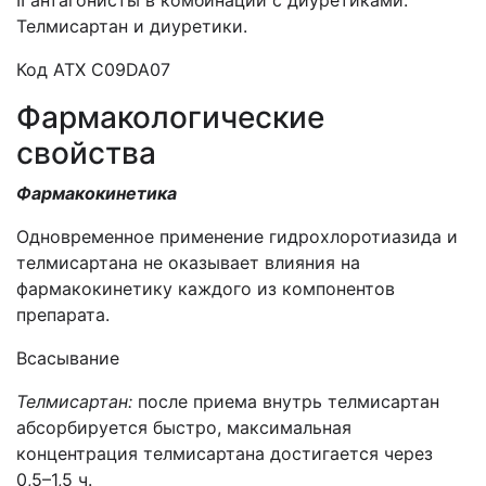
II антагонисты в комбинации с диуретиками.
Телмисартан и диуретики.
Код АТХ C09DA07
Фармакологические
свойства
Фармакокинетика
Одновременное применение гидрохлоротиазида и
телмисартана не оказывает влияния на
фармакокинетику каждого из компонентов
препарата.
Всасывание
Телмисартан:
после приема внутрь телмисартан
абсорбируется быстро, максимальная
концентрация телмисартана достигается через
0,5–1,5 ч.