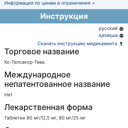
Информация о регистрации в РК:
Информация по ценам и ограничения
КНФ (ЛС включено в Казахстанский
17.07.2020 -
бессрочно
национальный формуляр лекарственных
Предельная цена закупа в РК:
52.5
KZT
Инструкция
средств)
русский
қазақша
Скачать инструкцию медикамента
Торговое название
Ко-Телсакор-Тева
Международное
непатентованное название
Нет
Лекарственная форма
Таблетки 80 мг/12,5 мг, 80 мг/25 мг