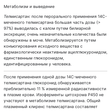
Метаболизм и выведение
Телмисартан:
после перорального применения 14C-
меченного телмисартана большая часть дозы (>
97%) выводилась с калом путем билиарной
экскреции; очень незначительные количества были
обнаружены в моче. Метаболизируется путем
конъюгирования исходного вещества с
фармакологически неактивным ацилглюкуронидом,
единственным глюкоронидом,
идентифицированным у человека.
После применения одной дозы 14C-меченного
телмисартана глюкоронид обнаруживается
приблизительно 11 % измеренной радиоактивности
в плазме крови. Изоферменты цитохрома Р450 не
участвуют в метаболизме телмисартана. Общий
плазменный клиренс телмисартана составляет