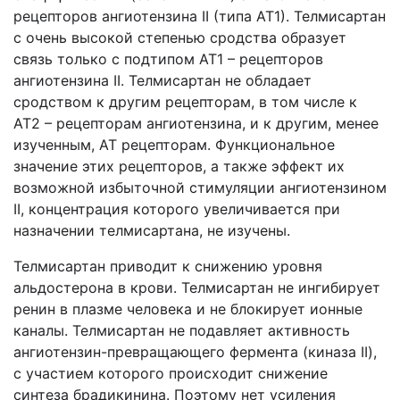
рецепторов ангиотензина II (типа AT1). Телмисартан
с очень высокой степенью сродства образует
связь только с подтипом AT1 – рецепторов
ангиотензина II. Телмисартан не обладает
сродством к другим рецепторам, в том числе к
AT2 – рецепторам ангиотензина, и к другим, менее
изученным, AT рецепторам. Функциональное
значение этих рецепторов, а также эффект их
возможной избыточной стимуляции ангиотензином
II, концентрация которого увеличивается при
назначении телмисартана, не изучены.
Телмисартан приводит к снижению уровня
альдостерона в крови. Телмисартан не ингибирует
ренин в плазме человека и не блокирует ионные
каналы. Телмисартан не подавляет активность
ангиотензин-превращающего фермента (киназа II),
с участием которого происходит снижение
синтеза брадикинина. Поэтому нет усиления