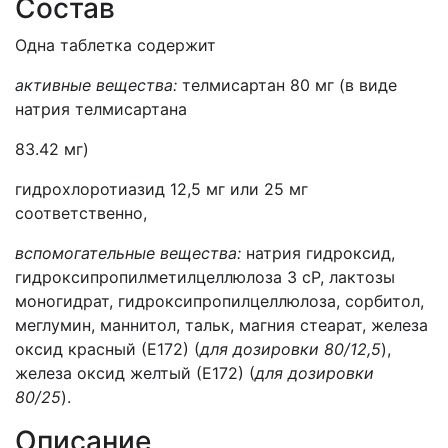
Состав
Одна таблетка содержит
активные вещества:
телмисартан 80 мг (в виде
натрия телмисартана
83.42 мг)
гидрохлоротиазид 12,5 мг или 25 мг
соответственно,
вспомогательные вещества:
натрия гидроксид,
гидроксипропилметилцеллюлоза 3 сР, лактозы
моногидрат, гидроксипропилцеллюлоза, сорбитол,
меглумин, маннитол, тальк, магния стеарат, железа
оксид красный (Е172) (
для дозировки 80/12,5
),
железа оксид желтый (Е172) (
для дозировки
80/25
).
Описание