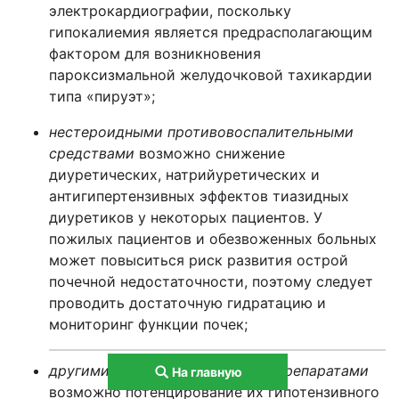
электрокардиографии, поскольку
гипокалиемия является предрасполагающим
фактором для возникновения
пароксизмальной желудочковой тахикардии
типа «пируэт»;
нестероидными противовоспалительными
средствами
возможно снижение
диуретических, натрийуретических и
антигипертензивных эффектов тиазидных
диуретиков у некоторых пациентов. У
пожилых пациентов и обезвоженных больных
может повыситься риск развития острой
почечной недостаточности, поэтому следует
проводить достаточную гидратацию и
мониторинг функции почек;
другими антигипертензивными препаратами
На главную
возможно потенцирование их гипотензивного