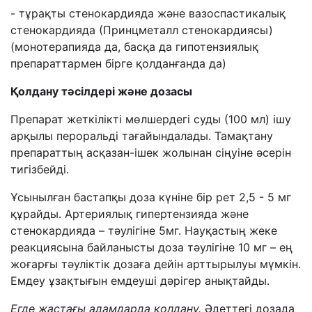
- тұрақты стенокардияда және вазоспастикалық
стенокардияда (Принцметалл стенокардиясы)
(монотерапияда да, басқа да гипотензиялық
препараттармен бірге қолданғанда да)
Қолдану тәсілдері және дозасы
Препарат жеткілікті мөлшердегі суды (100 мл) ішу
арқылы пероральді тағайындалады. Тамақтану
препараттың асқазан-ішек жолынан сіңуіне әсерін
тигізбейді.
Ұсынылған бастапқы доза күніне бір рет 2,5 - 5 мг
құрайды. Артериялық гипертензияда және
стенокардияда – тәулігіне 5мг. Науқастың жеке
реакциясына байланысты доза тәулігіне 10 мг – ең
жоғарғы тәуліктік дозаға дейін арттырылуы мүмкін.
Емдеу ұзақтығын емдеуші дәрігер анықтайды.
Егде жастағы адамдарда қолдану.
Әдеттегі дозада