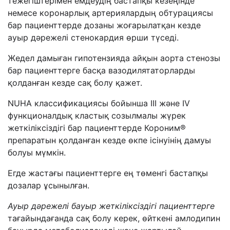
тежегіштерімен емдеудің бастапқы кезеңінде
немесе коронарлық артериялардың обтурациясы
бар пациенттерде дозаны жоғарылатқан кезде
ауыр дәрежелі стенокардия өрши түседі.
Жедел дамыған гипотензияда айқын аорта стенозы
бар пациенттерге басқа вазодилятаторларды
қолданған кезде сақ болу қажет.
NUHA классификациясы бойынша III және IV
функционалдық кластық созылмалы жүрек
жеткіліксіздігі бар пациенттерде Короним®
препаратын қолданған кезде өкпе ісінуінің дамуы
болуы мүмкін.
Егде жастағы пациенттерге ең төменгі бастапқы
дозалар ұсынылған.
Ауыр дәрежелі бауыр жеткіліксіздігі пациенттерге
тағайындағанда сақ болу керек, өйткені амлодипин