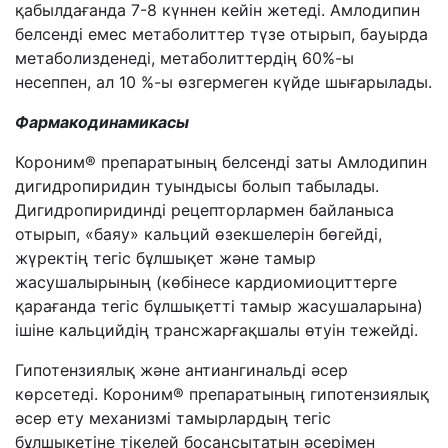
қабылдағанда 7-8 күннен кейін жетеді. Амлодипин
белсенді емес метаболиттер түзе отырып, бауырда
метаболизденеді, метаболиттердің 60%-ы
несеппен, ал 10 %-ы өзгермеген күйде шығарылады.
Фармакoдина
м
ика
сы
Короним® препаратының белсенді заты Амлодипин
дигидропиридин туындысы болып табылады.
Дигидропиридинді рецепторлармен байланыса
отырып, «баяу» кальций өзекшелерін бөгейді,
жүректің тегіс бұлшықет және тамыр
жасушалырының (көбінесе кардиомиоциттерге
қарағанда тегіс бұлшықетті тамыр жасушаларына)
ішіне кальцийдің трансжарғақшалы өтуін тежейді.
Гипотензиялық және антиангинальді әсер
көрсетеді. Короним® препаратының гипотензиялық
әсер ету механизмі тамырлардың тегіс
бұлшықетіне тікелей босаңсытатын әсерімен