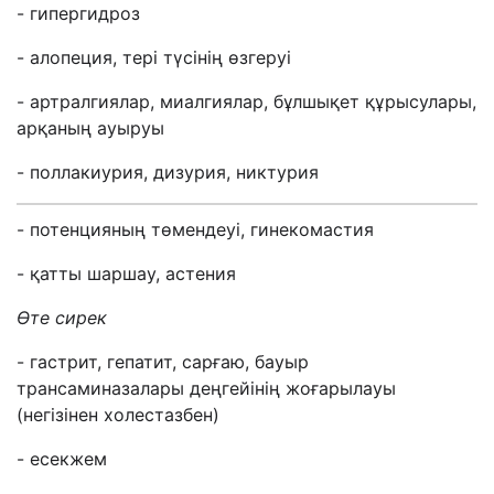
- гипергидроз
- алопеция, тері түсінің өзгеруі
- артралгиялар, миалгиялар, бұлшықет құрысулары,
арқаның ауыруы
- поллакиурия, дизурия, никтурия
- потенцияның төмендеуі, гинекомастия
- қатты шаршау, астения
Өте сирек
- гастрит, гепатит, сарғаю, бауыр
трансаминазалары деңгейінің жоғарылауы
(негізінен холестазбен)
- есекжем