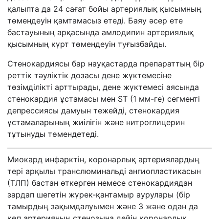
қалыпта да 24 сағат бойы артериялық қысымның
төмендеуін қамтамасыз етеді. Баяу әсер ете
бастауының арқасында амлодипин артериялық
қысымның күрт төмендеуін туғызбайды.
Стенокардиясы бар науқастарда препараттың бір
реттік тәуліктік дозасы дене жүктемесіне
төзімділікті арттырады, дене жүктемесі аясында
стенокардия ұстамасы мен ST (1 мм-ге) сегменті
депрессиясы дамуын тежейді, стенокардия
ұстамаларының жиілігін және нитроглицерин
тұтынуды төмендетеді.
Миокард инфарктін, коронарлық артериялардың
тері арқылы транслюминальді ангиопластикасын
(ТЛП) бастан өткерген немесе стенокардиядан
зардап шегетін жүрек-қантамыр аурулары (бір
тамырдың зақымдалуымен және 3 және одан да
көп артерияның стенозына дейін коронарлық