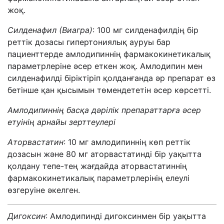
жоқ.
Силденафил (Виагра)
: 100 мг силденафилдің бір
реттік дозасы гипертониялық ауруы бар
пациенттерде амлодипиннің фармакокинетикалық
параметрлеріне әсер еткен жоқ. Амлодипин мен
силденафилді біріктіріп қолданғанда әр препарат өз
бетінше қан қысымын төмендететін әсер көрсетті.
А
млодипин
нің басқа дәрілік
препарат
тарға әсер
етуінің арнайы зерттеулері
Аторвастатин
: 10 мг амлодипиннің көп реттік
дозасын және 80 мг аторвастатинді бір уақытта
қолдану тепе-тең жағдайда аторвастатиннің
фармакокинетикалық параметрлерінің елеулі
өзгеруіне әкелген.
Дигоксин
: Амлодипинді дигоксинмен бір уақытта