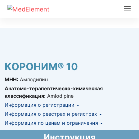
КОРОНИМ® 10
МНН:
Амлодипин
Анатомо-терапевтическо-химическая
классификация:
Amlodipine
Информация о регистрации
Номер регистрации в РК:
Информация о реестрах и регистрах
№ РК-ЛС-5№015667
Информация о регистрации в РК:
Информация по ценам и ограничения
КНФ (ЛС включено в Казахстанский
13.01.2016 -
бессрочно
национальный формуляр лекарственных
Предельная цена закупа в РК:
65.09
KZT
Инструкция
средств)