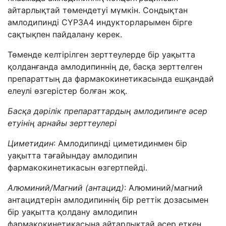
айтарлықтай төмендетуі мүмкін. Сондықтан
амлодипинді CYP3A4 индукторларымен бірге
сақтықпен пайдалану керек.
Төменде келтірілген зерттеулерде бір уақытта
қолданғанда амлодипиннің де, басқа зерттелген
препараттың да фармакокинетикасында ешқандай
елеулі өзгерістер болған жоқ.
Басқа дәрілік препараттардың амлодипинге әсер
етуінің арнайы зерттеулері
Циметидин
: Амлодипинді циметидинмен бір
уақытта тағайындау амлодипин
фармакокинетикасын өзгертпейді.
Алюминий/Магний
(антацид)
: Алюминий/магний
антацидтерін амлодипиннің бір реттік дозасымен
бір уақытта қолдану амлодипин
фармакокинетикасына айтарлықтай әсер еткен