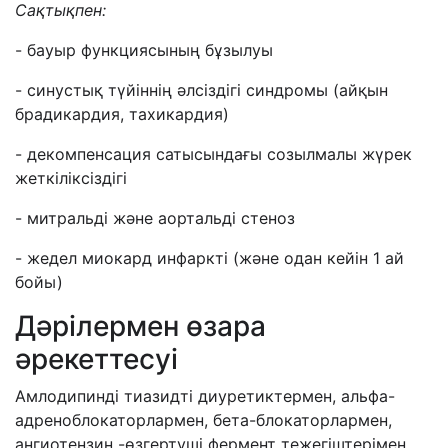
Сақтықпен:
- бауыр функциясының бұзылуы
- синустық түйіннің әлсіздігі синдромы (айқын
брадикардия, тахикардия)
- декомпенсация сатысындағы созылмалы жүрек
жеткіліксіздігі
- митральді және аортальді стеноз
- жедел миокард инфаркті (және одан кейін 1 ай
бойы)
Дәрілермен өзара
әрекеттесуі
Амлодипинді тиазидті диуретиктермен, альфа-
адреноблокаторлармен, бета-блокаторлармен,
ангиотензин -өзгертуші фермент тежегіштерімен,