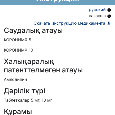
АЛО (Включено в Список бесплатного
русский
амбулаторного лекарственного обеспечения)
қазақша
ЕД (Включено в Список ЛС в рамках ГОБМП,
Скачать инструкцию медикамента
Саудалық атауы
подлежащих закупу у Единого
дистрибьютора)
КОРОНИМ® 5
КОРОНИМ®
10
Халықаралық
патенттелмеген атауы
Амлодипин
Дәрілік түрі
Таблеткалар 5 мг, 10 мг
Құрамы