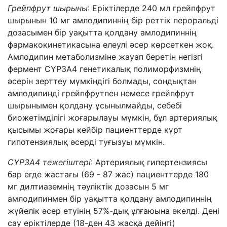
Грейпфрут шырыны
: Еріктілерде 240 мл грейпфрут
шырынын 10 мг амлодипиннің бір реттік пероральді
дозасымен бір уақытта қолдану амлодипиннің
фармакокинетикасына елеулі әсер көрсеткен жоқ.
Амлодипин метаболизміне жауап беретін негізгі
фермент CYP3A4 генетикалық полиморфизмнің
әсерін зерттеу мүмкіндігі болмады, сондықтан
амлодипинді грейпфрутпен немесе грейпфрут
шырынымен қолдану ұсынылмайды, себебі
биожетімділігі жоғарылауы мүмкін, бұл артериялық
қысымы жоғары кейбір пациенттерде күрт
гипотензиялық әсерді туғызуы мүмкін.
CYP3A4 тежегіштері
: Артериялық гипертензиясы
бар егде жастағы (69 - 87 жас) пациенттерде 180
мг дилтиаземнің тәуліктік дозасын 5 мг
амлодипинмен бір уақытта қолдану амлодипиннің
жүйелік әсер етуінің 57%-дық ұлғаюына әкелді. Дені
сау еріктілерде (18-ден 43 жасқа дейінгі)