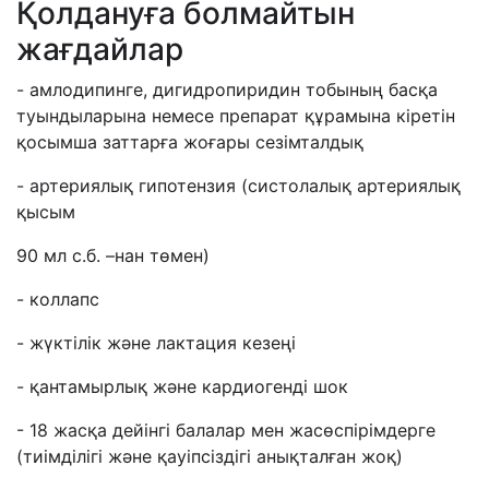
Қолдануға болмайтын
жағдайлар
- амлодипинге, дигидропиридин тобының басқа
туындыларына немесе препарат құрамына кіретін
қосымша заттарға жоғары сезімталдық
- артериялық гипотензия (систолалық артериялық
қысым
90 мл с.б. –нан төмен)
- коллапс
- жүктілік және лактация кезеңі
- қантамырлық және кардиогенді шок
- 18 жасқа дейінгі балалар мен жасөспірімдерге
(тиімділігі және қауіпсіздігі анықталған жоқ)