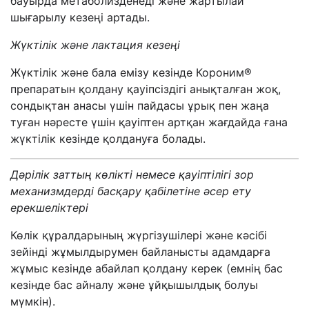
бауырда метаболизденеді және жартылай
шығарылу кезеңі артады.
Жүктілік және лактация кезеңі
Жүктілік және бала емізу кезінде Короним®
препаратын қолдану қауіпсіздігі анықталған жоқ,
сондықтан анасы үшін пайдасы ұрық пен жаңа
туған нәресте үшін қауіптен артқан жағдайда ғана
жүктілік кезінде қолдануға болады.
Дәрілік заттың көлікті немесе қауіптілігі зор
механизмдерді басқару қабілетіне әсер ету
ерекшеліктері
Көлік құралдарының жүргізушілері және кәсібі
зейінді жұмылдырумен байланысты адамдарға
жұмыс кезінде абайлап қолдану керек (емнің бас
кезінде бас айналу және ұйқышылдық болуы
мүмкін).