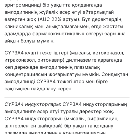
эритромицинді бір уақытта қолданғанда
амлодипиннің жүйелік әсер етуі айтарлықтай
өзгерген жоқ (AUC 22% артуы). Бұл деректердің
клиникалық мәні анықталмағанмен, егде жастағы
адамдарда фармакокинетикалық өзгеруі барынша
айқын болуы мүмкін.
CYP3A4 күшті тежегіштері (мысалы, кетоконазол,
итраконазол, ритонавир) дилтиаземге қарағанда
көп дәрежеде амлодипиннің плазмалық
концентрациясын жоғарылатуы мүмкін. Сондықтан
амлодипинді CYP3A4 тежегіштерімен бірге
сақтықпен пайдалану керек.
CYP
3
A
4
индукторлары
: CYP3A4 индукторларының
амлодипинге әсер етуі туралы деректер жоқ.
CYP3A4 индукторларын (мысалы, рифампицин,
шілтерленген шайқурай) бір уақытта қолдану
плазмада амлодипиннің концентрациясын