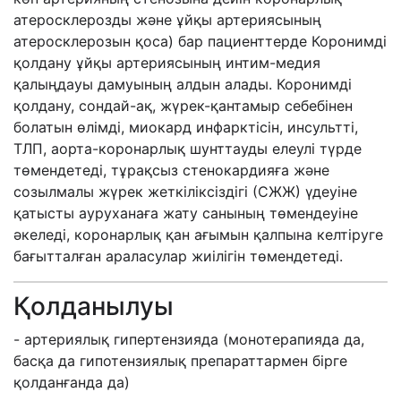
атеросклерозды және ұйқы артериясының
атеросклерозын қоса) бар пациенттерде Коронимді
қолдану ұйқы артериясының интим-медия
қалыңдауы дамуының алдын алады. Коронимді
қолдану, сондай-ақ, жүрек-қантамыр себебінен
болатын өлімді, миокард инфарктісін, инсультті,
ТЛП, аорта-коронарлық шунттауды елеулі түрде
төмендетеді, тұрақсыз стенокардияға және
созылмалы жүрек жеткіліксіздігі (СЖЖ) үдеуіне
қатысты ауруханаға жату санының төмендеуіне
әкеледі, коронарлық қан ағымын қалпына келтіруге
бағытталған араласулар жиілігін төмендетеді.
Қолданылуы
- артериялық гипертензияда (монотерапияда да,
басқа да гипотензиялық препараттармен бірге
қолданғанда да)