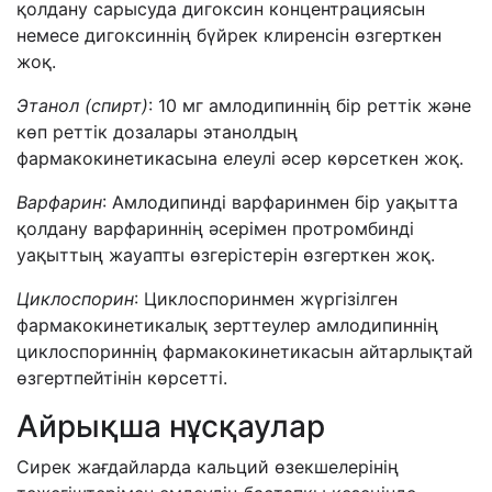
қолдану сарысуда дигоксин концентрациясын
немесе дигоксиннің бүйрек клиренсін өзгерткен
жоқ.
Этанол (спирт)
: 10 мг амлодипиннің бір реттік және
көп реттік дозалары этанолдың
фармакокинетикасына елеулі әсер көрсеткен жоқ.
Варфарин
: Амлодипинді варфаринмен бір уақытта
қолдану варфариннің әсерімен протромбинді
уақыттың жауапты өзгерістерін өзгерткен жоқ.
Циклоспорин
: Циклоспоринмен жүргізілген
фармакокинетикалық зерттеулер амлодипиннің
циклоспориннің фармакокинетикасын айтарлықтай
өзгертпейтінін көрсетті.
Айрықша нұсқаулар
Сирек жағдайларда кальций өзекшелерінің