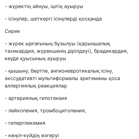
- жүректің айнуы, іштің ауыруы
- ісінулер, шеткергі ісінулерді қосқанда
Сирек
- жүрек ырғағының бұзылуы (қарыншалық
тахикардия, жүрекшенің дірілдеуі), брадикардия,
кеуде қуысының ауыруы
- қышыну, бөртпе, ангионевротикалық ісіну,
экссудативті мультиформалы эритеманы қоса
аллергиялық реакциялар
- артериялық гипотензия
- лейкопения, тромбоцитопения,
- гипергликемия
- көңіл-күйдің өзгеруі