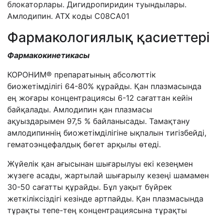
блокаторлары. Дигидропиридин туындылары.
Амлодипин. АТХ коды C08CA01
Фармакологиялық қасиеттері
Фармакокинетикасы
КОРОНИМ® препаратының абсолюттік
биожетімділігі 64-80% құрайды. Қан плазмасында
ең жоғары концентрациясы 6-12 сағаттан кейін
байқалады. Амлодипин қан плазмасы
ақуыздарымен 97,5 % байланысады. Тамақтану
амлодипиннің биожетімділігіне ықпалын тигізбейді,
гематоэнцефалдық бөгет арқылы өтеді.
Жүйелік қан ағысынан шығарылуы екі кезеңмен
жүзеге асады, жартылай шығарылу кезеңі шамамен
30-50 сағатты құрайды. Бұл уақыт бүйрек
жеткіліксіздігі кезінде артпайды. Қан плазмасында
тұрақты тепе-тең концентрациясына тұрақты