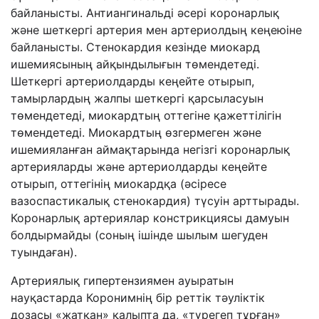
байланысты. Антиангинальді әсері коронарлық
және шеткергі артерия мен артериолдың кеңеюіне
байланысты. Стенокардия кезінде миокард
ишемиясының айқындылығын төмендетеді.
Шеткергі артериолдарды кеңейте отырып,
тамырлардың жалпы шеткергі қарсыласуын
төмендетеді, миокардтың оттегіне қажеттілігін
төмендетеді. Миокардтың өзгермеген және
ишемияланған аймақтарында негізгі коронарлық
артерияларды және артериолдарды кеңейте
отырып, оттегінің миокардқа (әсіресе
вазоспастикалық стенокардия) түсуін арттырады.
Коронарлық артериялар констрикциясы дамуын
болдырмайды (соның ішінде шылым шегуден
туындаған).
Артериялық гипертензиямен ауыратын
науқастарда Коронимнің бір реттік тәуліктік
дозасы «жатқан» қалыпта да, «түрегеп тұрған»