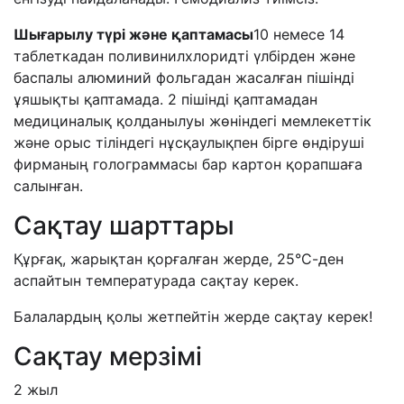
Шығарылу түрі және қаптамасы
10 немесе 14
таблеткадан поливинилхлоридті үлбірден және
баспалы алюминий фольгадан жасалған пішінді
ұяшықты қаптамада. 2 пішінді қаптамадан
медициналық қолданылуы жөніндегі мемлекеттік
және орыс тіліндегі нұсқаулықпен бірге өндіруші
фирманың голограммасы бар картон қорапшаға
салынған.
Сақтау шарттары
Құрғақ, жарықтан қорғалған жерде, 25°С-ден
аспайтын температурада сақтау керек.
Балалардың қолы жетпейтін жерде сақтау керек!
Сақтау мерзімі
2 жыл