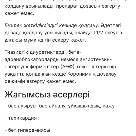
қолдану ұсынылады, препарат дозасын өзгерту
қажет емес.
Бүйрек жеткіліксіздігі кезінде қолдану
. Әдеттегі
дозада қолдану ұсынылады, алайда Т1/2 елеусіз
ұлғаюы мүмкіндігін ескеру қажет.
Тиазидтік диуретиктерді, бета-
адреноблокаторларды немесе ангиотензин-
өзгертуші ферменттер (АӨФ) тежегіштерін бір
уақытта қолданған кезде Коронимнің дозалау
режимін өзгерту қажет емес.
Жағымсыз әсерлері
- бас ауыруы, бас айналу, ұйқышылдық, қажу
- тахикардия
- бет гиперемиясы