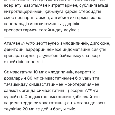
әсер етуі ұзартылған нитраттармен, сублингвальді
нитроглицеринмен, қабынуға қарсы стероидты
емес препараттармен, антибиотиктермен және
пероральді гипогликемиялық дәрілік
препараттармен тағайындау қауіпсіз.
Аталған
In vitro
зерттеулер амлодипиннің дигоксин,
фенитоин, варфарин немесе индометацин сияқты
препараттардың ақуызбен байланысуына әсер
етпейтінін көрсетті.
Симвастатин
: 10 мг амлодипиннің көпреттік
дозаларын 80 мг симвастатинмен бір уақытта
тағайындау симвастатинмен монотерапиямен
салыстырғанда симвастатиннің әсерін 77%-ға
күшейтті. Сондықтан амлодипин қабылдайтын
пациенттерде симвастатиннің ең жоғары дозасы
тәулігіне 20 мг-ге дейін болуы тиіс.