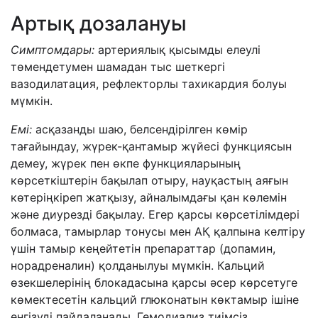
Артық дозалануы
Симптомдары:
артериялық қысымды елеулі
төмендетумен шамадан тыс шеткергі
вазодилатация, рефлекторлы тахикардия болуы
мүмкін.
Емі:
асқазанды шаю, белсендірілген көмір
тағайындау, жүрек-қантамыр жүйесі функциясын
демеу, жүрек пен өкпе функцияларының
көрсеткіштерін бақылап отыру, науқастың аяғын
көтеріңкіреп жатқызу, айналымдағы қан көлемін
және диурезді бақылау. Егер қарсы көрсетілімдері
болмаса, тамырлар тонусы мен АҚ қалпына келтіру
үшін тамыр кеңейтетін препараттар (допамин,
норадреналин) қолданылуы мүмкін. Кальций
өзекшелерінің блокадасына қарсы әсер көрсетуге
көмектесетін кальций глюконатын көктамыр ішіне
енгізуді пайдаланады. Гемодиализ тиімсіз.