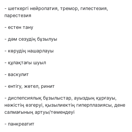
- шеткергі нейропатия, тремор, гипестезия,
парестезия
- естен тану
- дәм сезудің бұзылуы
- көрудің нашарлауы
- құлақтағы шуыл
- васкулит
- ентігу, жөтел, ринит
- диспепсиялық бұзылыстар, ауыздың құрғауы,
нәжістің өзгеруі, қызылиектің гиперплазиясы, дене
салмағының артуы/төмендеуі
- панкреатит