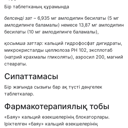
Бір таблетканың құрамында
белсенді зат –
6,935 мг амлодипин бесилаты (5 мг
амлодипинге баламалы) немесе 13,87 мг амлодипин
бесилаты (10 мг амлодипинге баламалы),
қосымша заттар:
кальций гидрофосфат дигидраты,
микрокристалды целлюлоза РН 102, эксплотаб
(натрий крахмалы гликоляты), аэросил 200, магний
стеараты.
Сипаттамасы
Бір жағында сызығы бар ақ түсті дөңгелек
таблеткалар.
Фармакотерапиялық тобы
«Баяу» кальций өзекшелерінің блокаторлары.
Іріктелген «баяу» кальций өзекшелерінің