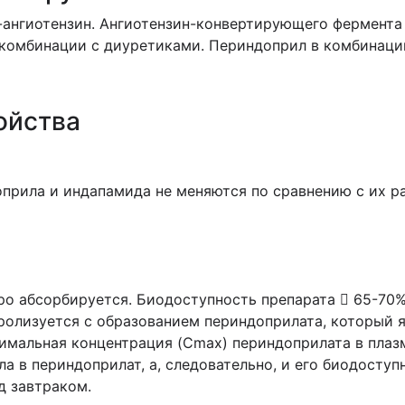
-ангиотензин. Ангиотензин-конвертирующего фермента
 комбинации с диуретиками. Периндоприл в комбинаци
ойства
прила и индапамида не меняются по сравнению с их р
о абсорбируется. Биодоступность препарата  65-70%
дролизуется с образованием периндоприлата, который 
мальная концентрация (Cmax) периндоприлата в плазм
 в периндоприлат, а, следовательно, и его биодоступ
д завтраком.