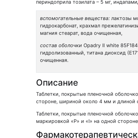
периндоприла тозилата – 5 мг, индапамид
вспомогательные вещества:
лактозы мо
гидрокарбонат, крахмал прежелатинизи
магния стеарат, вода очищенная,
состав оболочки
Opadry II white 85F18
гидролизованный, титана диоксид (Е171
очищенная.
Описание
Таблетки, покрытые пленочной оболочко
стороне, шириной около 4 мм и длиной о
Таблетки, покрытые пленочной оболочко
маркировкой «P» и «I» на одной стороне
Фармакотерапевтическ