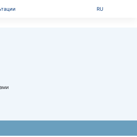
ьтации
RU
ками