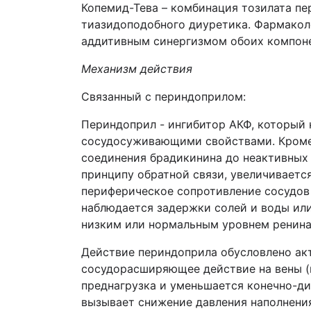
Копемид-Тева – комбинация тозилата пе
тиазидоподобного диуретика. Фармакол
аддитивным синергизмом обоих компоне
Механизм действия
Связанный с периндоприлом:
Периндоприл - ингибитор АКФ, который к
сосудосуживающими свойствами. Кроме
соединения брадикинина до неактивных 
принципу обратной связи, увеличиваетс
периферическое сопротивление сосудов 
наблюдается задержки солей и воды или
низким или нормальным уровнем ренина
Действие периндоприла обусловлено акт
сосудорасширяющее действие на вены (п
преднагрузка и уменьшается конечно-д
вызывает снижение давления наполнения