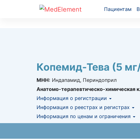
Пациентам
В
Копемид-Тева (5 мг/
МНН:
Индапамид, Периндоприл
Анатомо-терапевтическо-химическая к
Информация о регистрации
Номер регистрации в РК:
Информация о реестрах и регистрах
№ РК-ЛС-5№02
Информация о регистрации в РК:
Информация по ценам и ограничения
12.11.2
КНФ (ЛС включено в Казахстански
Предельная цена закупа в РК:
79.96
KZT