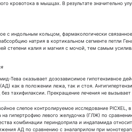
ного кровотока в мышцах. В результате значительно ул
ое с индольным кольцом, фармакологически связанное
абсорбцию натрия в кортикальном сегменте петли Ген
шей степени калия и магния с мочой, тем самым усилив
ия
мид-Тева оказывает дозозависимое гипотензивное дей
(АД) как в положении лежа, так и стоя. Антигипертенз
ц без тахифилаксии. Прекращение лечения не вызывает 
ойное слепое контролируемое исследование PICXEL, в
 на гипертрофию левого желудочка (ГЛЖ) по сравнени
щества комбинации периндоприла и индапамида относи
нижения АД по сравнению с эналаприлом при монотерап