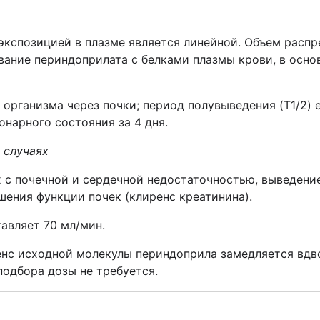
экспозицией в плазме является линейной. Объем распр
ывание периндоприлата с белками плазмы крови, в осно
организма через почки; период полувыведения (T1/2) 
онарного состояния за 4 дня.
 случаях
х с почечной и сердечной недостаточностью, выведени
шения функции почек (клиренс креатинина).
авляет 70 мл/мин.
енс исходной молекулы периндоприла замедляется вдв
подбора дозы не требуется.