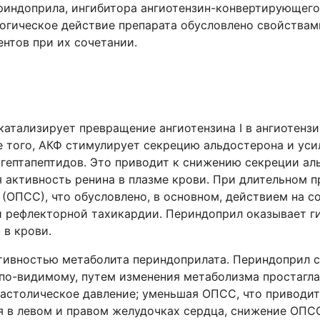
риндоприла, ингибитора ангиотензин-конвертирующего
огическое действие препарата обусловлено свойствам
нтов при их сочетании.
атализирует превращение ангиотензина I в ангиотензи
 того, АКФ стимулирует секрецию альдостерона и ус
гептапептидов. Это приводит к снижению секреции аль
я активность ренина в плазме крови. При длительном
(ОПСС), что обусловлено, в основном, действием на с
 рефлекторной тахикардии. Периндоприл оказывает ги
 в крови.
ивностью метаболита периндоприлата. Периндоприл сн
о-видимому, путем изменения метаболизма простаглан
иастолическое давление; уменьшая ОПСС, что приводит
 в левом и правом желудочках сердца, снижение ОПСС