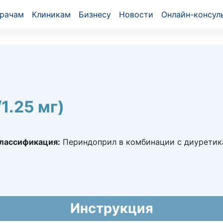
рачам
Клиникам
Бизнесу
Новости
Онлайн-консул
1.25 мг)
лассификация:
Периндоприл в комбинации с диурети
1160
019 - бессрочно
й национальный формуляр лекарственных средств)
Инструкция