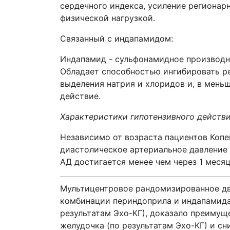
сердечного индекса, усиление регионар
физической нагрузкой.
Связанный с индапамидом:
Индапамид - сульфонамидное производн
Обладает способностью ингибировать ре
выделения натрия и хлоридов и, в мень
действие.
Характеристики гипотензивного действ
Независимо от возраста пациентов Копе
диастолическое артериальное давление 
АД достигается менее чем через 1 меся
Мультицентровое рандомизированное дв
комбинации периндоприла и индапамида
результатам Эхо-КГ), доказало преиму
желудочка (по результатам Эхо-КГ) и с