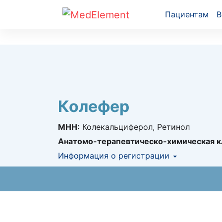
Пациентам
В
Колефер
МНН:
Колекальциферол, Ретинол
Анатомо-терапевтическо-химическая к
Информация о регистрации
Номер регистрации в РК:
№ РК-ЛС-5№0
Информация о регистрации в РК:
14.07.2