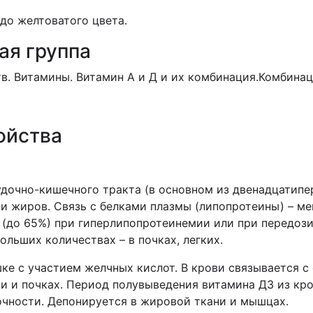
до желтоватого цвета.
ая группа
. Витамины. Витамин А и Д и их комбинация.Комбинац
ойства
дочно-кишечного тракта (в основном из двенадцатипе
 и жиров. Связь с белками плазмы (липопротеины) – м
(до 65%) при гиперлипопротеинемии или при передози
ольших количествах – в почках, легких.
ке с участием желчных кислот. В крови связывается с 
и и почках. Период полувыведения витамина Д3 из кр
очности. Депонируется в жировой ткани и мышцах.