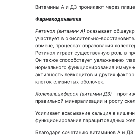
Витамины А и Д3 проникают через плаце
Фармакодинамика
Ретинол (витамин А)
оказывает общеукре
участвует в окислительно-восстановите
обмене, процессах образования холесте
Ретинол играет существенную роль в пр
Он также способствует увлажнению гла
нормального функционирования иммунно
активность лейкоцитов и других фактор
клеток слизистых оболочек.
Холекальциферол (витамин Д
3
)
– против
правильной минерализации и росту скел
Усиливает всасывание кальция в кишеч
функционирования паращитовидных желе
Благодаря сочетанию витаминов А и Д3 