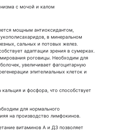
анизма с мочой и калом
яется мощным антиоксидантом,
 мукополисахаридов, в минеральном
езных, сальных и потовых желез.
собствует адаптации зрения в сумерках.
вмирования роговицы. Необходим для
болочек, увеличивает фагоцитарную
регенерации эпителиальных клеток и
 кальция и фосфора, что способствует
еобходим для нормального
ияя на производство лимфокинов.
етание витаминов А и Д3 позволяет