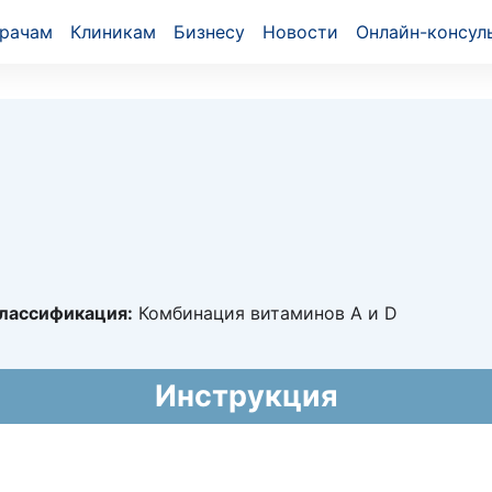
рачам
Клиникам
Бизнесу
Новости
Онлайн-консул
лассификация:
Комбинация витаминов A и D
23592
Инструкция
023 - 14.07.2033