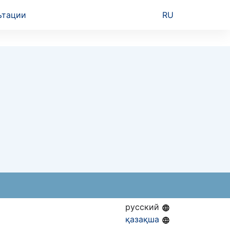
ьтации
RU
русский
қазақша