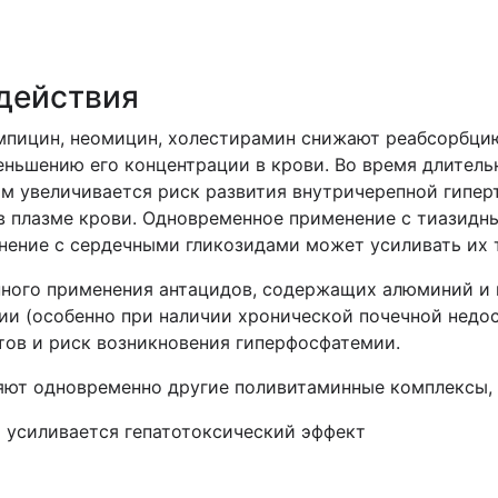
действия
мпицин, неомицин, холестирамин снижают реабсорбцию
меньшению его концентрации в крови. Во время длител
м увеличивается риск развития внутричерепной гипер
в плазме крови. Одновременное применение с тиазид
нение с сердечными гликозидами может усиливать их 
нного применения антацидов, содержащих алюминий и 
ии (особенно при наличии хронической почечной недос
ов и риск возникновения гиперфосфатемии.
яют одновременно другие поливитаминные комплексы,
 усиливается гепатотоксический эффект