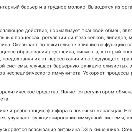
нтарный барьер и в грудное молоко. Выводятся из орг
пляющее действие, нормализует тканевой обмен, явл
льных процессах, регуляции синтеза белков, липидов,
рина. Оказывает положительное влияние на функцию сл
оцессе образования родопсина, пигмента, который спо
з, предохраняя их от пересыхания и последующего тра
й системы, улучшает барьерную функцию слизистых о
ов неспецифического иммунитета. Ускоряет процессы 
орахитическое средство. Является регулятором обмена
ета.
нике и реабсорбцию фосфора в почечных канальцах. Н
з, улучшает функционирование иммунной системы, вл
ускоряется всасывание витамина D3 в кишечнике. Соч