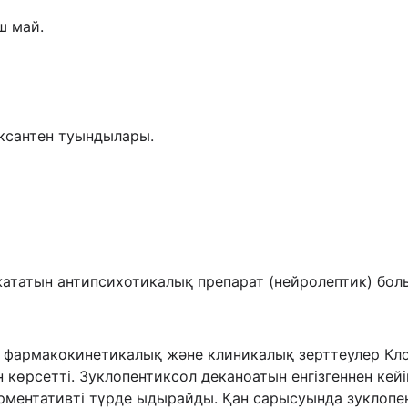
ш май.
ксантен туындылары.
ататын антипсихотикалық препарат (нейролептик) бол
н фармакокинетикалық және клиникалық зерттеулер Кло
н көрсетті. Зуклопентиксол деканоатын енгізгеннен кей
рментативті түрде ыдырайды. Қан сарысуында зуклопе