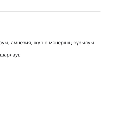
лауы, амнезия, жүріс мәнерінің бұзылуы
нашарлауы