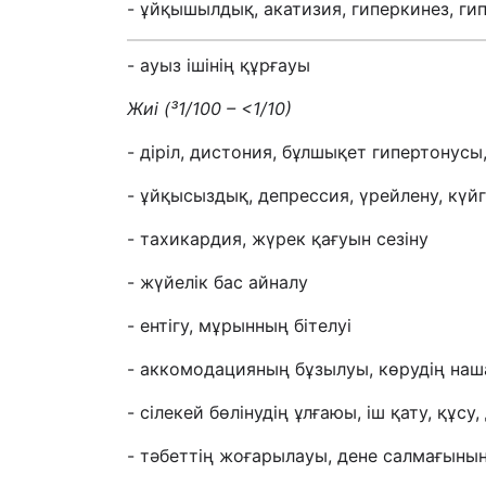
- ұйқышылдық, акатизия, гиперкинез, ги
- ауыз ішінің құрғауы
Жиі
(
³
1/100 – <1/10)
- діріл, дистония, бұлшықет гипертонусы
- ұйқысыздық, депрессия, үрейлену, күй
- тахикардия, жүрек қағуын сезіну
- жүйелік бас айналу
-
ентігу, мұрынның бітелуі
- аккомодацияның бұзылуы, көрудің на
- сілекей бөлінудің ұлғаюы, іш қату, құсу
- тәбеттің жоғарылауы, дене салмағыны