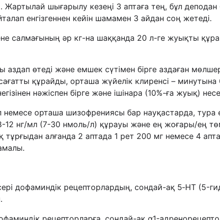
і. Жартылай шығарылу кезеңі 3 аптаға тең, бұл депода
талап енгізгеннен кейін шамамен 3 айдан соң жетеді.
ене салмағының әр кг-на шаққанда 20 л-ге жуықты құр
ы аздап өтеді және емшек сүтімен бірге аздаған мөлше
ағатты құрайды, орташа жүйелік клиренсі – минутына 
гізінен нәжіспен бірге және ішінара (10%-ға жуық) несе
л немесе орташа шизофрениясы бар науқастарда, тура 
-12 нг/мл (7-30 нмоль/л) құрауы және ең жоғары/ең тө
тұрғыдан алғанда 2 аптада 1 рет 200 мг немесе 4 апт
амалы.
ері дофаминдік рецепторлардың, сондай-ақ 5‑HT (5-г
.
фаминдік рецепторларға, сондай-ақ α1-адренорецепто