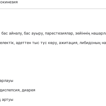
покинезия
, бас айналу, бас ауыру, парестезиялар, зейіннің нашар
гелектік, әдеттен тыс түс көру, ажитация, либидоның 
шарлауы
, диспепсия, диарея
ң артуы