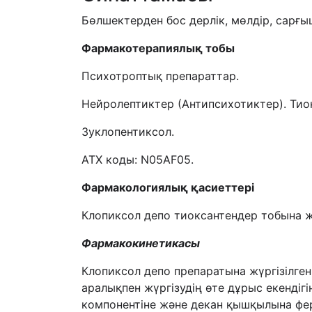
Бөлшектерден бос дерлік, мөлдір, сарғы
Фармакотерап
иялық тобы
Психотроптық препараттар.
Нейролептиктер (Антипсихотиктер). Тио
Зуклопентиксол.
АТХ коды: N05AF05.
Фармакологи
ялық қасиеттері
Клопиксол депо тиоксантендер тобына ж
Фармакокинетика
сы
Клопиксол депо препаратына жүргізілге
аралықпен жүргізудің өте дұрыс екендігі
компонентіне және декан қышқылына фе