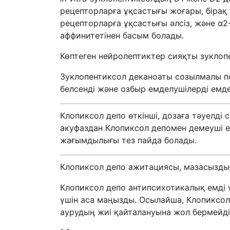
рецепторларға ұқсастығы жоғары, бірақ
рецепторларға ұқсастығы әлсіз, және α2
аффинитетінен басым болады.
Көптеген нейролептиктер сияқты зуклоп
Зуклопентиксол деканоаты созылмалы пси
белсенді және озбыр емделушілерді емде
Клопиксол депо өткінші, дозаға тәуелді 
акуфаздан Клопиксол депомен демеуші е
жағымдылығы тез пайда болады.
Клопиксол депо ажитациясы, мазасыздығ
Клопиксол депо антипсихотикалық емді ү
үшін аса маңызды. Осылайша, Клопиксол
аурудың жиі қайталануына жол бермейді