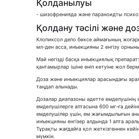
Қолданылуы
- шизофренияда және параноидты психоз
Қолдану тәсілі және д
Клопиксол депо бөксе аймағының жоғарғы
мл-ден асса, инъекцияны 2 енгізу орнын
Май негізді басқа инъекциялық препарат
қантамырлар ішіне еніп кетуіне жол берм
Доза және инъекциялар арасындағы арал
таңдап алынады.
Дозалар диапазоны әдетте емделушінің 
емделушілерге аптасына 600 мг-ға дейін
емделушілер үшін, ем жағымдылығын анық
инъекцияны енгізер алдында 1 апта арал
Тұрақты жағдайға қол жеткізгеннен кей
мүмкін.