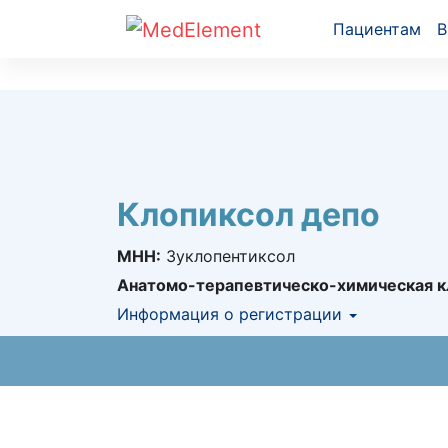
Пациентам
В
Клопиксол депо
МНН:
Зуклопентиксол
Анатомо-терапевтическо-химическая к
Информация о регистрации
Номер регистрации в РК:
№ РК-ЛС-5№0
Информация о регистрации в РК:
15.05.2