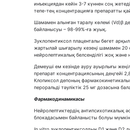
инъекциядан кейін 3-7 күннен соң жетед
тепе-тең концентрацияға препаратты қай
Шамамен алынған таралу көлемі (Vd)β д
байланысуы – 98-99%-ға жуық.
Зуклопентиксол плаценталы бөгет арқыл
жартылай шығарылу кезеңі шамамен 20 с
нейролептикалық белсенділігі жоқ және не
Демеуші ем кезінде ауру ауырлығы жеңі
препарат концентрациясының деңгейі 2,8
Клопиксол депоның фармакокинетикалық 
пероральді тәуліктік 25 мг дозасына бал
Фармакодинамикасы
Нейролептиктердің антипсихотикалық әс
блокадасымен байланысты болуы мүмкін
In vitro
зуклопентиксолдың D1 және D2 до