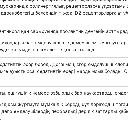
 мускариндік холинергиялық рецепторларға ұқсастығы 
-адренобөгегіш белсенділігі жоқ. D2 рецепторларға
іn v
ентиксол қан сарысуында пролактин деңгейін арттырад
хоздары бар емделушілерге демеуші ем жүргізуге арна
уде жағымды нәтижелерге қол жеткізілді.
седативтік әсер береді. Дегенмен, егер емделушіні Кл
мге ауыстырса, седативтік әсері мардымсыз болады. С
ы, өшігушілік немесе озбырлық бар науқастарды емдеге
здіксіз жүргізуге мүмкіндік береді, бұл дәрігердің т
 депо емделушілердің пероральді дәрілік заттарды қа
.