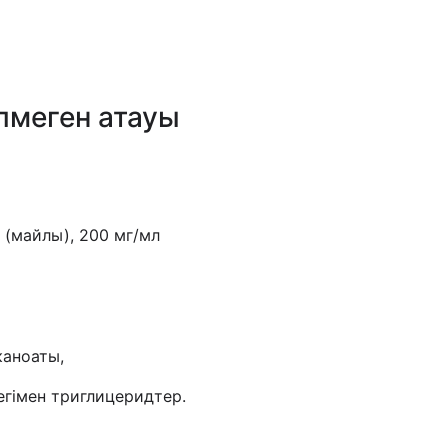
лмеген атауы
і (майлы), 200 мг/мл
каноаты,
егімен триглицеридтер.