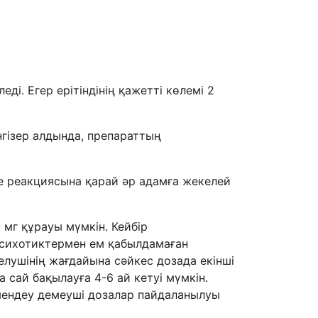
і. Егер ерітіндінің қажетті көлемі 2
нгізер алдында, препараттың
е реакциясына қарай әр адамға жекелей
мг құрауы мүмкін. Кейбір
ипсихотиктермен ем қабылдамаған
елушінің жағдайына сәйкес дозада екінші
сай бақылауға 4-6 ай кетуі мүмкін.
өмендеу демеуші дозалар пайдаланылуы