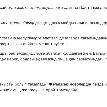
 сай
егде жастағы емделушілерге
әдеттегі бастапқы доз
р мен жасөспірімдерге
қолданылмайды (клиникалық дере
рлаған емделушілерге
әдеттегі дозаларда тағайындалуы
 жартысына дейін төмендетілуі тиіс.
ары бар емделушілерге
абайлап қолданған жөн. Бауыр
у керек, сондай-ақ мүмкіндігінше қан сарысуындағы п
ланысты болып табылады. Жағымсыз әсерлердің пайда 
і және емнің жалғасуына орай төмендейді.