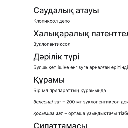
Саудалық атауы
Клопиксол депо
Халықаралық патентте
Зуклопентиксол
Дәрілік түрі
Бұлшықет ішіне енгізуге арналған ерітінд
Құрамы
Бір мл препараттың құрамында
белсенді зат
– 200 мг зуклопентиксол де
қосымша зат
– орташа ұзындықтағы тізб
Сипаттамасы