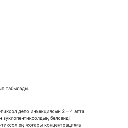
ып табылады.
пиксол депо инъекциясын 2 – 4 апта
ін зуклопентиксолдың белсенді
нтиксол ең жоғары концентрацияға