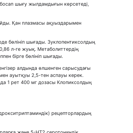
н босап шығу жылдамдығын көрсетеді,
айды. Қан плазмасы ақуыздарымен
рде бөлініп шығады. Зуклопентиксолдың
0,86 л-ге жуық. Метаболиттердің
ппен бірге бөлініп шығады.
енгізер алдында өлшенген сарысудағы
мен ауытқуы 2,5-тен аспауы керек.
ада 1 рет 400 мг дозасы Клопиксолдың
идрокситриптаминдік) рецепторлардың
рларға және 5-HT2 серотониндік