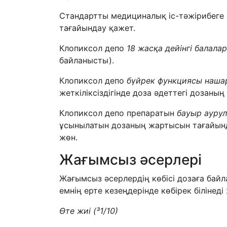
Стандартты медициналық іс-тәжірибеге
тағайындау қажет.
Клопиксол депо
18
жасқа дейінгі балала
байланысты).
Клопиксол депо
бүйрек функциясы наша
жеткіліксіздігінде доза әдеттегі дозаның
Клопиксол депо препаратын
бауыр аурул
ұсынылатын дозаның жартысын тағайында
жөн.
Жағымсыз әсерлері
Жағымсыз әсерлердің көбісі дозаға бай
емнің ерте кезеңдерінде көбірек білінед
Өте жиі
(
³
1/10)