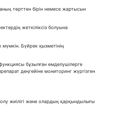
аның төрттен бірін немесе жартысын
ктердің жеткіліксіз болуына
 мүмкін. Бүйрек қызметінің
 функциясы бұзылған емделушілерге
репарат деңгейіне мониторинг жүргізген
болу жиілігі және олардың қарқындылығы