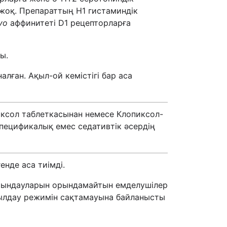
жоқ. Препараттың H1 гистаминдік
ivo
аффинитеті D1 рецепторларға
ы.
лған. Ақыл-ой кемістігі бар аса
опиксол таблеткасынан немесе Клопиксол-
пецификалық емес седативтік әсердің
нде аса тиімді.
ағайындауларын орындамайтын емделушілер
былдау режимін сақтамауына байланысты