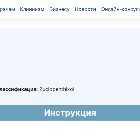
рачам
Клиникам
Бизнесу
Новости
Онлайн-консул
лассификация:
Zuclopenthixol
20569
Инструкция
014 - 15.05.2019