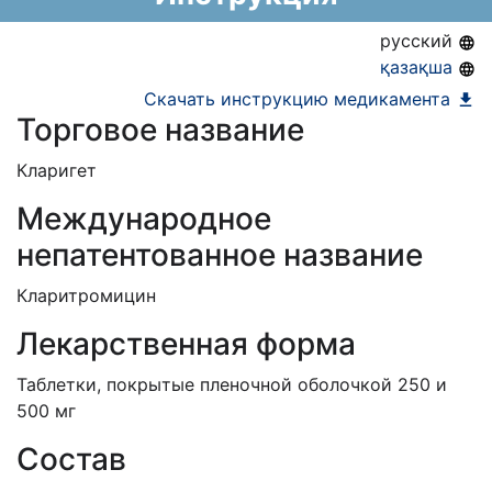
АЛО (Включено в Список бесплатного
русский
амбулаторного лекарственного обеспечения)
қазақша
ЕД (Включено в Список ЛС в рамках ГОБМП,
Скачать инструкцию медикамента
Торговое название
подлежащих закупу у Единого
дистрибьютора)
Кларигет
Международное
непатентованное название
Кларитромицин
Лекарственная форма
Таблетки, покрытые пленочной оболочкой 250 и
500 мг
Состав