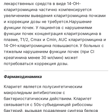
лекарственных средств в виде 14-ОН-
кларитромицина частично компенсируется
увеличением выведения кларитромицина почками
и коррекции дозы не требуется.
Нарушение
функции почек.
У пациентов с нарушениями
функции почек концентрация кларитромицина в
плазме, T1/2, Cmax и Cmin, AUC кларитромицина и
14-ОН-кларитромицина повышаются.
У больных с
тяжелым нарушением функции почек (при Cl
креатинина менее 30 мл/мин) может
потребоваться коррекция дозы.
Фармакодинамика
Кларигет является полусинтетическим
макролидным антибиотиком с
бактериостатическим действием. Кларигет
связывается с 50s-субъединицей рибосомы
бактерий, вызывая подавление синтеза белков