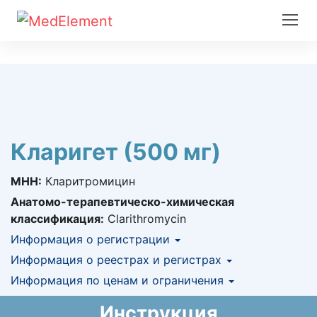
Кларигет (500 мг)
МНН:
Кларитромицин
Анатомо-терапевтическо-химическая
классификация:
Clarithromycin
Информация о регистрации
Номер регистрации в РК:
Информация о реестрах и регистрах
№ РК-ЛС-5№014736
Информация о регистрации в РК:
Информация по ценам и ограничения
КНФ (ЛС включено в Казахстанский
04.05.2020 -
бессрочно
национальный формуляр лекарственных
Предельная цена закупа в РК:
230.54
KZT
Инструкция
средств)