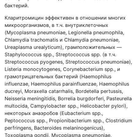
бактерий.
Кларитромицин эффективен в отношении многих
микроорганизмов, в т.ч. внутриклеточных
(Mycoplasma pneumoniae, Legionella pneumophila,
Chlamydia trachomatis и Chlamydia pneumoniae,
Ureaplasma urealyticum), грамположительных —
Staphylococcus spp., Streptoсoccus spp. (в т.ч.
Streptococcus pyogenes, Streptococcus pneumoniae),
Listeria monocytogenes, Corynebacterium spp., и
грамотрицательных бактерий (Haemophilus
influenzae, Haemophilus parainfluenzae, Haemophilus
ducreyi, Moraxella catarrhalis, Bordetella pertussis,
Neisseria meningitidis, Borrelia burgdorferi, Pasteurella
multocida, Campylobacter spp., Helicobacter pylori),
некоторых анаэробов (Eubacterium spp.,
Peptococcus spp., Propionibacterium spp., Clostridium
perfringens, Bacteroides melaninogenicus),
Toxoplasma gondii, Mycoplasma pneumoniae,