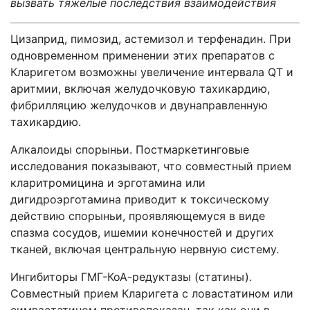
вызвать тяжелые последствия взаимодействия
Цизаприд, пимозид, астемизол и терфенадин. При
одновременном применении этих препаратов с
Кларигетом возможны увеличение интервала QT и
аритмии, включая желудочковую тахикардию,
фибрилляцию желудочков и двунаправленную
тахикардию.
Алкалоиды спорыньи. Постмаркетинговые
исследования показывают, что совместный прием
кларитромицина и эрготамина или
дигидроэрготамина приводит к токсическому
действию спорыньи, проявляющемуся в виде
спазма сосудов, ишемии конечностей и других
тканей, включая центральную нервную систему.
Ингибиторы ГМГ-КоА-редуктазы (статины).
Совместный прием Кларигета с ловастатином или