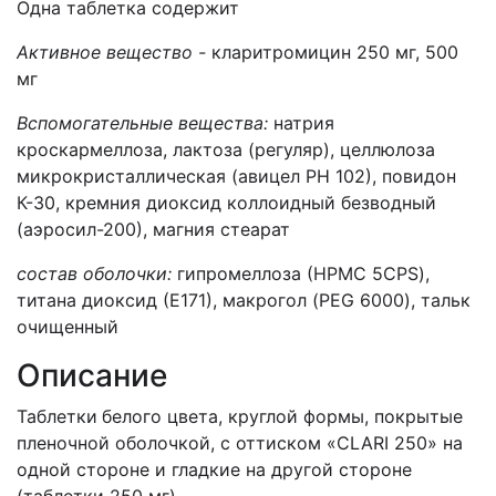
Одна таблетка содержит
Активное вещество -
кларитромицин 250 мг, 500
мг
Вспомогательные вещества:
натрия
кроскармеллоза, лактоза (регуляр), целлюлоза
микрокристаллическая (авицел РН 102), повидон
К-30, кремния диоксид коллоидный безводный
(аэросил-200), магния стеарат
состав оболочки:
гипромеллоза (НРМС 5СРS),
титана диоксид (Е171), макрогол (PEG 6000), тальк
очищенный
Описание
Таблетки
белого цвета, круглой формы, покрытые
пленочной оболочкой, с оттиском «CLARI 250» на
одной стороне и гладкие на другой стороне