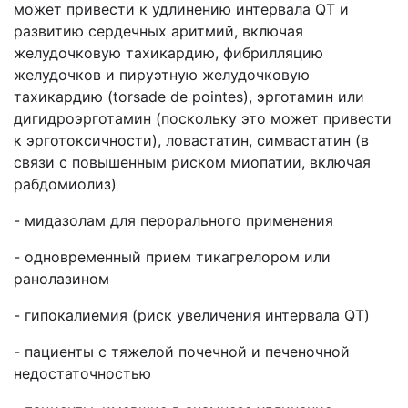
может привести к удлинению интервала QT и
развитию сердечных аритмий, включая
желудочковую тахикардию, фибрилляцию
желудочков и пируэтную желудочковую
тахикардию (torsade de pointes), эрготамин или
дигидроэрготамин (поскольку это может привести
к эрготоксичности), ловастатин, симвастатин (в
связи с повышенным риском миопатии, включая
рабдомиолиз)
- мидазолам для перорального применения
- одновременный прием тикагрелором или
ранолазином
- гипокалиемия (риск увеличения интервала QT)
- пациенты с тяжелой почечной и печеночной
недостаточностью