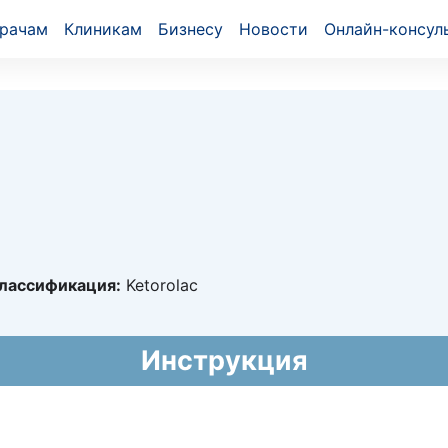
рачам
Клиникам
Бизнесу
Новости
Онлайн-консул
лассификация:
Ketorolac
730
Инструкция
018 - 09.07.2023