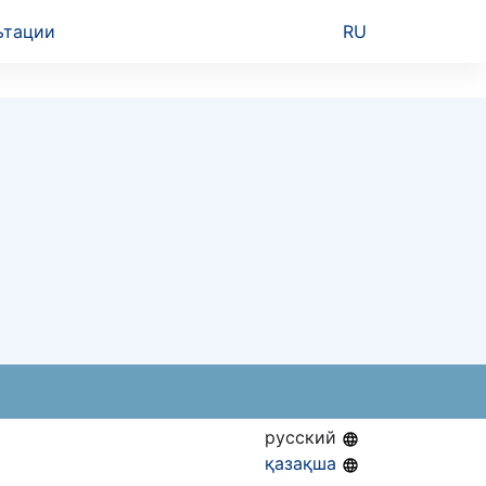
ьтации
RU
русский
қазақша