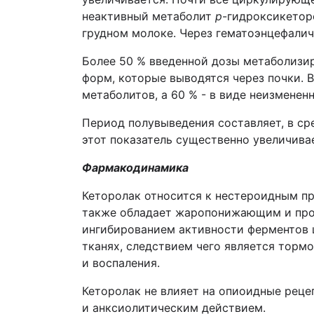
неактивный метаболит
р
-гидроксикетор
грудном молоке. Через гематоэнцефалич
Более 50 % введенной дозы метаболизир
форм, которые выводятся через почки. В
метаболитов, а 60 % - в виде неизменен
Период полувыведения составляет, в сре
этот показатель существенно увеличивает
Фармакодинамика
Кеторолак относится к нестероидным п
также обладает жаропонижающим и прот
ингибированием активности ферментов ц
тканях, следствием чего является торм
и воспаления.
Кеторолак не влияет на опиоидные реце
и анксиолитическим действием.