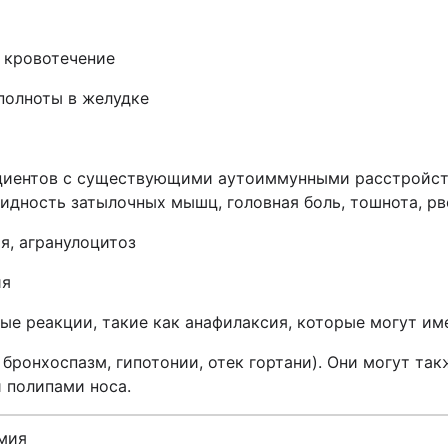
 кровотечение
 полноты в желудке
пациентов с существующими аутоиммунными расстройст
гидность затылочных мышц, головная боль, тошнота, рв
я, агранулоцитоз
ия
ые реакции, такие как анафилаксия, которые могут им
 бронхоспазм, гипотонии, отек гортани). Они могут так
и полипами носа.
емия