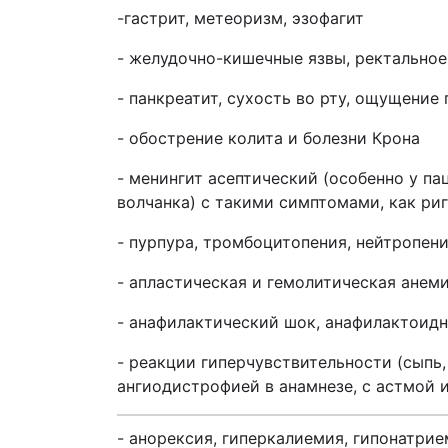
-гастрит, метеоризм, эзофагит
- желудочно-кишечные язвы, ректальное
- панкреатит, сухость во рту, ощущение
- обострение колита и болезни Крона
- менингит асептический (особенно у 
волчанка) с такими симптомами, как ри
-
пурпура, тромбоцитопения, нейтропени
- апластическая и гемолитическая анем
- анафилактический шок, анафилактоидн
- реакции гиперчувствительности (сыпь,
ангиодистрофией в анамнезе, с астмой 
- анорексия, гиперкалиемия, гипонатри