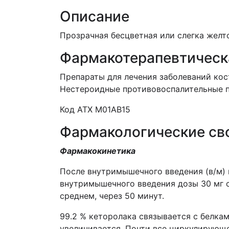
Описание
Прозрачная бесцветная или слегка желт
Фармакотерапевтическ
Препараты для лечения заболеваний ко
Нестероидные противовоспалительные п
Код АТХ M01AB15
Фармакологические св
Фармакокинетика
После внутримышечного введения (в/м) 
внутримышечного введения дозы 30 мг с
среднем, через 50 минут.
99.2 % кеторолака связывается с белка
увеличивается. Почти все циркулирующе