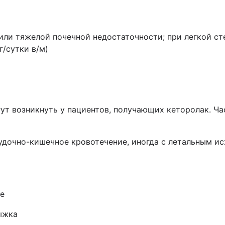
или тяжелой почечной недостаточности; при легкой с
г/сутки в/м)
т возникнуть у пациентов, получающих кеторолак. Час
удочно-кишечное кровотечение, иногда с летальным ис
те
рыжка