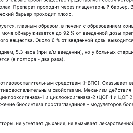
олак. Препарат проходит через плацентарный барьер. 
еский барьер проходит плохо.
уется, главным образом, в печени с образованием ко
 моче обнаруживается до 92 % от введенной дозы преп
ного вещества. Около 6 % от введенной дозы выводится
днем, 5.3 часа (при в/м введении), но у больных стар
ся (в полтора - два раза).
ротивовоспалительным средствам (НВПС). Оказывает в
ивовоспалительным свойствами. Механизм действия 
иклооксигеназа-1 и циклооксигеназа-2 (ЦОГ-1 и ЦОГ-2
ожение биосинтеза простагландинов - модуляторов бол
пторы, не угнетает дыхание, не вызывает лекарственн