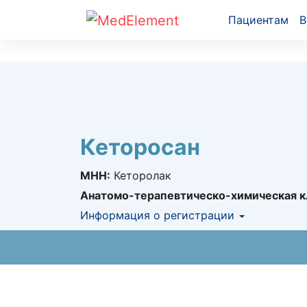
Пациентам
В
Кеторосан
МНН:
Кеторолак
Анатомо-терапевтическо-химическая к
Информация о регистрации
Номер регистрации в РК:
РК-ЛС-5№023
Информация о регистрации в РК:
09.07.2