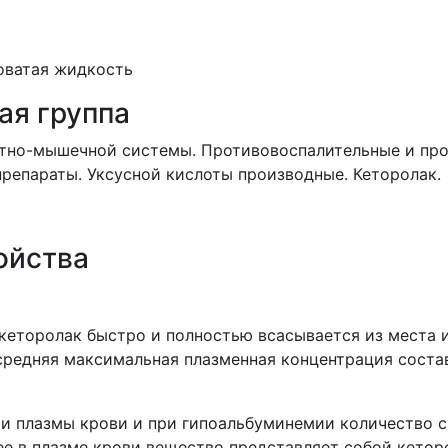
оватая жидкость
ая группа
стно-мышечной системы. Противовоспалительные и пр
репараты. Уксусной кислоты производные. Кеторолак.
ойства
кеторолак быстро и полностью всасывается из места 
редняя максимальная плазменная концентрация составл
ми плазмы крови и при гипоальбуминемии количество 
е в плазме крови вещество представляет собой кетор