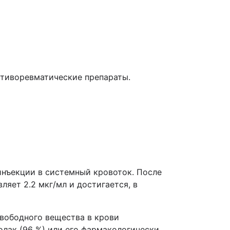
отиворевматические препараты.
инъекции в системный кровоток. После
яет 2.2 мкг/мл и достигается, в
свободного вещества в крови
олак (96 %) или его фармакологически