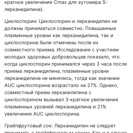
кратное увеличение Cmax для эутомера S-
лерканидипина).
Циклоспорин:
Циклоспорин и лерканидипин не
должны приниматься совместно. Повышенные
плазменные уровни как лерканидипина, так и
циклоспорина были отмечены после их
совместного приема. Исследование с участием
молодых здоровых добровольцев показало, что
когда циклоспорин принимался через 3 часа после
приема лерканидипина, плазменные уровни
лерканидипина не менялись, тогда как значение
AUC циклоспорина возрастало на 27%. Однако,
совместный прием лерканилипина с
циклоспорином вызывал 3-кратное увеличение
плазменных уровней лерканидипина и 21%
увеличение AUC циклоспорина.
Грейпфрутовый сок:
Лерканидипин не следует
принимать с грейпфрутовым соком. Как и в случае