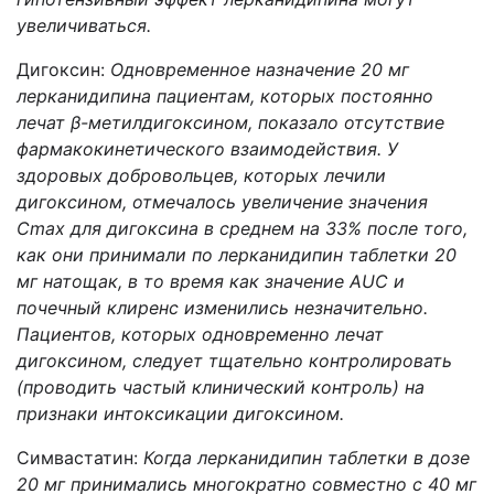
увеличиваться.
Дигоксин:
Одновременное назначение 20 мг
лерканидипина
пациентам, которых постоянно
лечат β-метилдигоксином, показало отсутствие
фармакокинетического взаимодействия. У
здоровых добровольцев, которых лечили
дигоксином, отмечалось увеличение значения
С
max
для дигоксина в среднем на 33% после того,
как они принимали по лерканидипин таблетки
20
мг
натощак, в то время как значение AUC и
почечный клиренс изменились незначительно.
Пациентов, которых одновременно лечат
дигоксином, следует тщательно контролировать
(проводить частый клинический контроль) на
признаки интоксикации дигоксином.
Симвастатин:
Когда лерканидипин таблетки в дозе
20 мг принимались многократно совместно с 40 мг