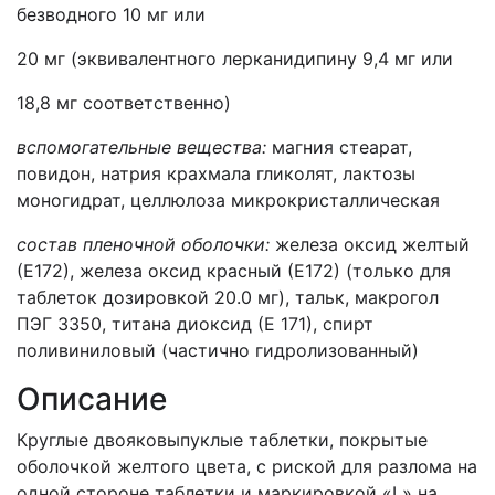
безводного 10 мг или
20 мг (эквивалентного лерканидипину 9,4 мг или
18,8 мг соответственно)
вспомогательные вещества:
магния стеарат,
повидон, натрия крахмала гликолят, лактозы
моногидрат, целлюлоза микрокристаллическая
состав пленочной оболочки:
железа оксид желтый
(Е172), железа оксид красный (Е172) (только для
таблеток дозировкой 20.0 мг), тальк, макрогол
ПЭГ 3350, титана диоксид (Е 171), спирт
поливиниловый (частично гидролизованный)
Описание
Круглые двояковыпуклые таблетки, покрытые
оболочкой желтого цвета, с риской для разлома на
одной стороне таблетки и маркировкой «L» на