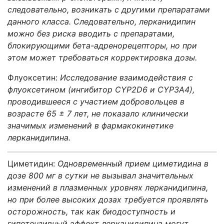
следовательно,
возникать
с
другими
препаратами
данного
класса.
Следовательно,
лерканидипин
можно
без
риска
вводить
с
препаратами,
блокирующими бета-адренорецепторы,
но
при
этом
может
требоваться корректировка
дозы.
Флуоксетин:
Исследование
взаимодействия
с
флуоксетином (ингибитор CYP2D6
и
CYP3A4),
проводившееся
с
участием добровольцев
в
возрасте
65 ±
7 лет
,
не
показало клинически
значимых
изменений
в
фармакокинетике
лерканидипина.
Циметидин:
Одновременный прием циметидина
в
дозе
800
мг
в
сутки не
вызывал
значительных
изменений
в
плазменных
уровнях
лерканидипина,
но
при
более
высоких
дозах
требуется проявлять
осторожность,
так
как
биодоступность
и
гипотензивный эффект лерканидипина
могут