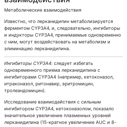
Метаболические взаимодействия
Известно, что лерканидипин метаболизируется
ферментом CYP3A4, и, следовательно, ингибиторы
и индукторы CYP3A4, принимаемые одновременно
с ним, могут воздействовать на метаболизм и
элиминацию лерканидипина.
Ингибиторы CYP
3
A
4
: следует избегать
одновременного приема лерканидипина с
ингибиторами CYP3A4 (например, кетоконазол,
итраконазол, ритонавир, эритромицин,
тролеандомицин).
Исследование взаимодействия с сильным
ингибитором CYP3A4, кетоконазолом, показало
значительное увеличение плазменных уровней
лерканидипина (15-кратное увеличение AUC и 8-