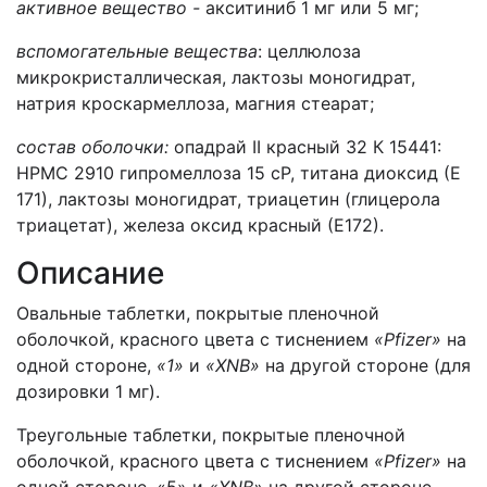
активное вещество -
акситиниб 1 мг или 5 мг;
вспомогательные вещества
: целлюлоза
микрокристаллическая, лактозы моногидрат,
натрия кроскармеллоза, магния стеарат;
состав оболочки:
опадрай II красный 32 К 15441:
HPMC 2910 гипромеллоза 15 cP, титана диоксид (Е
171), лактозы моногидрат, триацетин (глицерола
триацетат), железа оксид красный (Е172).
Описание
Овальные таблетки, покрытые пленочной
оболочкой, красного цвета с тиснением
«Pfizer»
на
одной стороне,
«1»
и
«XNB»
на другой стороне (для
дозировки 1 мг).
Треугольные таблетки, покрытые пленочной
оболочкой, красного цвета с тиснением
«Pfizer»
на