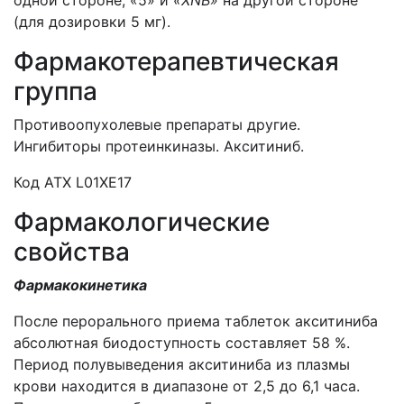
одной стороне, «5» и
«XNB»
на другой стороне
(для дозировки 5 мг).
Фармакотерапевтическая
группа
Противоопухолевые препараты другие.
Ингибиторы протеинкиназы. Акситиниб.
Код ATХ L01XE17
Фармакологические
свойства
Фармакокинетика
После перорального приема таблеток акситиниба
абсолютная биодоступность составляет 58 %.
Период полувыведения акситиниба из плазмы
крови находится в диапазоне от 2,5 до 6,1 часа.