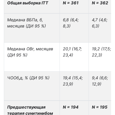
Общая выборка ITT
N = 361
N = 362
Медиана ВБП
a, б
,
6,8 (6,4;
4,7 (4,6;
месяцев (ДИ 95 %)
8,3)
6,3)
Медиана ОВ
г
, месяцев
20,1 (16,7;
19,2 (17,5;
(ДИ 95 %)
23,4)
22,3)
ЧОО
б,д
, % (ДИ 95 %)
19,4 (15,4;
9,4 (6,6;
23,9)
12,9)
Предшествующая
N = 194
N = 195
терапия сунитинибом