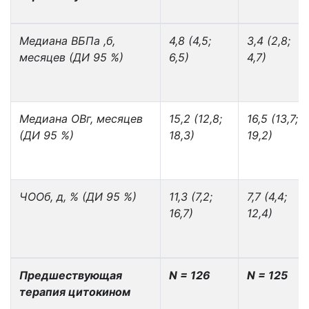
Медиана ВБП
a ,б
,
4,8 (4,5;
3,4 (2,8;
месяцев (ДИ 95 %)
6,5)
4,7)
Медиана ОВ
г
, месяцев
15,2 (12,8;
16,5 (13,7;
(ДИ 95 %)
18,3)
19,2)
ЧОО
б, д
, % (ДИ 95 %)
11,3 (7,2;
7,7 (4,4;
16,7)
12,4)
Предшествующая
N = 126
N = 125
терапия цитокином