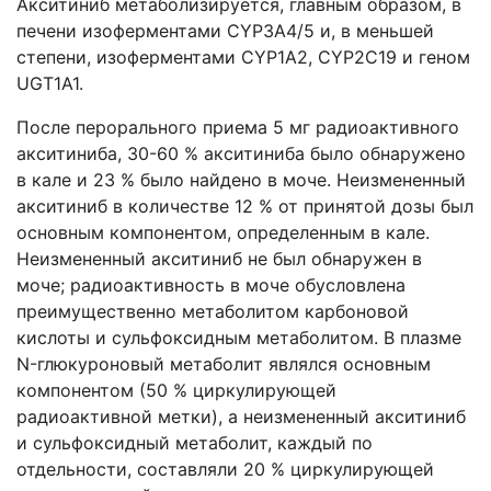
Акситиниб метаболизируется, главным образом, в
печени изоферментами CYP3A4/5 и, в меньшей
степени, изоферментами CYP1A2, CYP2C19 и геном
UGT1A1.
После перорального приема 5 мг радиоактивного
акситиниба, 30-60 % акситиниба было обнаружено
в кале и 23 % было найдено в моче. Неизмененный
акситиниб в количестве 12 % от принятой дозы был
основным компонентом, определенным в кале.
Неизмененный акситиниб не был обнаружен в
моче; радиоактивность в моче обусловлена
преимущественно метаболитом карбоновой
кислоты и сульфоксидным метаболитом. В плазме
N-глюкуроновый метаболит являлся основным
компонентом (50 % циркулирующей
радиоактивной метки), а неизмененный акситиниб
и сульфоксидный метаболит, каждый по
отдельности, составляли 20 % циркулирующей