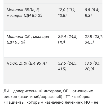
Медиана ВБП
a, б
,
12,0 (10,1;
6,6 (6,4;
месяцев (ДИ 95 %)
13,9)
8,3)
Медиана ОВ
г
, месяцев
29,4 (24,5;
27,8 (23,1;
(ДИ 95 %)
НО)
34,5)
ЧОО
б, д
, % (ДИ 95 %)
32,5 (24,5;
13,6 (8,1;
41,5)
20,9)
ДИ - доверительный интервал, ОР - отношение
рисков (акситиниб/сорафениб); ITT - выборка
«Пациенты, которым назначено лечение»; НО - не