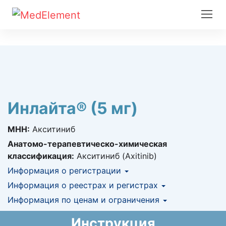
Инлайта® (5 мг)
МНН:
Акситиниб
Анатомо-терапевтическо-химическая
классификация:
Акситиниб (Axitinib)
Информация о регистрации
Номер регистрации в РК:
Информация о реестрах и регистрах
№ РК-ЛС-5№020885
Информация о регистрации в РК:
Информация по ценам и ограничения
КНФ (ЛС включено в Казахстанский
19.07.2019 -
бессрочно
национальный формуляр лекарственных
Предельная цена закупа в РК:
29 880.2
KZT
Инструкция
средств)