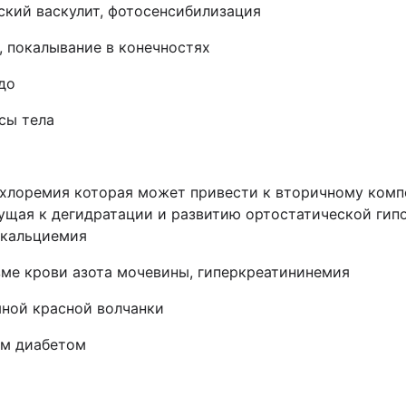
еский васкулит, фотосенсибилизация
е, покалывание в конечностях
до
сы тела
охлоремия которая может привести к вторичному комп
ущая к дегидратации и развитию ортостатической гип
ркальциемия
зме крови азота мочевины, гиперкреатининемия
ной красной волчанки
ым диабетом