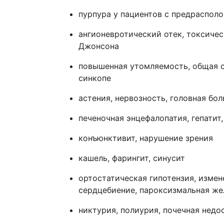
пурпура у пациентов с предраспол
ангионевротический отек, токсиче
Джонсона
повышенная утомляемость, общая с
синкопе
астения, нервозность, головная бол
печеночная энцефалопатия, гепатит
конъюнктивит, нарушение зрения
кашель, фарингит, синусит
ортостатическая гипотензия, измен
сердцебиение, пароксизмальная же
никтурия, полиурия, почечная недо