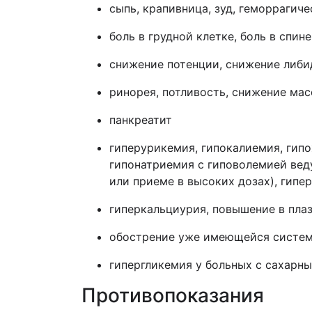
сыпь, крапивница, зуд, геморрагич
боль в грудной клетке, боль в спин
снижение потенции, снижение либи
ринорея, потливость, снижение мас
панкреатит
гиперурикемия, гипокалиемия, гип
гипонатриемия с гиповолемией вед
или приеме в высоких дозах), гипе
гиперкальциурия, повышение в пла
обострение уже имеющейся систем
гипергликемия у больных с сахарн
Противопоказания