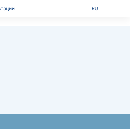
ьтации
RU