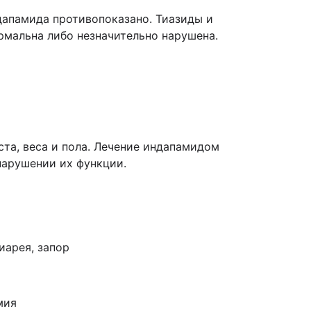
дапамида противопоказано. Тиазиды и
рмальна либо незначительно нарушена.
ста, веса и пола. Лечение индапамидом
нарушении их функции.
иарея, запор
мия