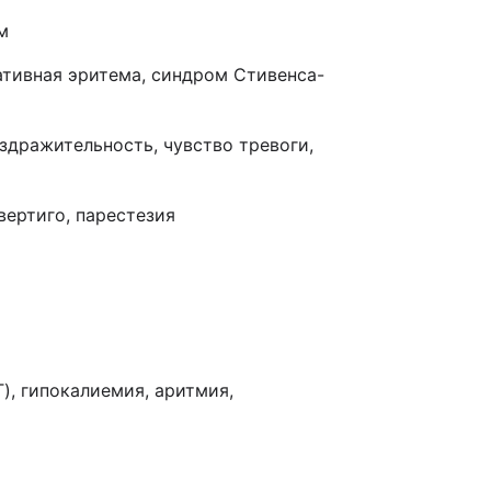
м
ативная эритема, синдром Стивенса-
здражительность, чувство тревоги,
вертиго, парестезия
), гипокалиемия, аритмия,