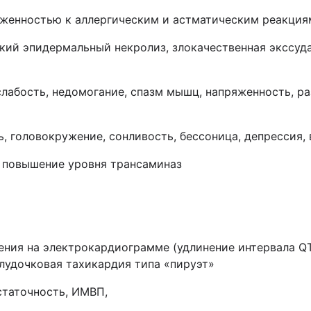
оженностью к аллергическим и астматическим реакция
ский эпидермальный некролиз, злокачественная экссуд
лабость, недомогание, спазм мышц, напряженность, ра
ь, головокружение, сонливость, бессоница, депрессия, 
, повышение уровня трансаминаз
ения на электрокардиограмме (удлинение интервала QT
лудочковая тахикардия типа «пируэт»
статочность, ИМВП,