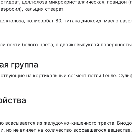
огидрат, целлюлоза микрокристаллическая, повидон (
аэросил), кальция стеарат,
ллюлоза, полисорбат 80, титана диоксид, масло вазе
или почти белого цвета, с двояковыпуклой поверхность
ая группа
ствующие на кортикальный сегмент петли Генле. Суль
ойства
ью всасывается из желудочно-кишечного тракта. Биод
и, но не влияет на количество всосавшегося вещества