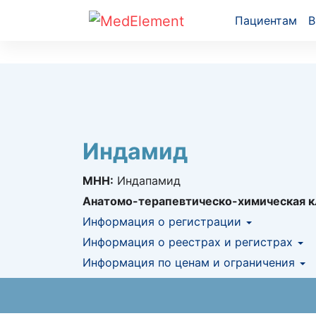
Пациентам
В
Индамид
МНН:
Индапамид
Анатомо-терапевтическо-химическая к
Информация о регистрации
Номер регистрации в РК:
Информация о реестрах и регистрах
№ РК-ЛС-5№01
Информация о регистрации в РК:
Информация по ценам и ограничения
28.01.
КНФ (ЛС включено в Казахстански
Предельная цена закупа в РК:
11.73
KZT
АЛО (Включено в Список бесплатн