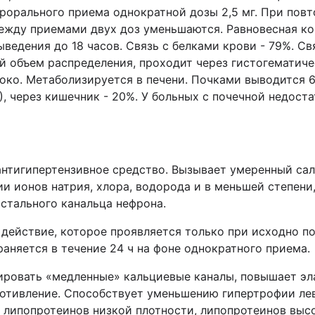
перорального приема однократной дозы 2,5 мг. При по
между приемами двух доз уменьшаются. Равновесная ко
ведения до 18 часов. Связь с белками крови - 79%. С
 объем распределения, проходит через гистогематиче
око. Метаболизируется в печени. Почками выводится 6
, через кишечник - 20%. У больных с почечной недос
нтигипертензивное средство. Вызывает умеренный сал
и ионов натрия, хлора, водорода и в меньшей степени
истального канальца нефрона.
 действие, которое проявляется только при исходно 
раняется в течение 24 ч на фоне однократного приема.
ировать «медленные» кальциевые каналы, повышает эл
отивление. Способствует уменьшению гипертрофии лев
 липопротеинов низкой плотности, липопротеинов высо