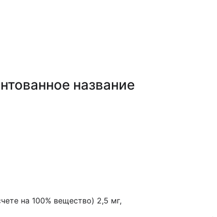
ах ГОБМП, подлежащих закупу у Единого дистрибьюто
нтованное название
чете на 100% вещество) 2,5 мг,