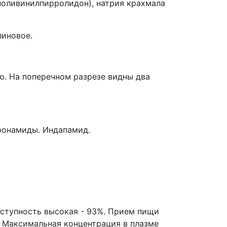
поливинилпирролидон), натрия крахмала
линовое.
ю. На поперечном разрезе видны два
фонамиды. Индапамид.
оступность высокая - 93%. Прием пищи
. Максимальная концентрация в плазме