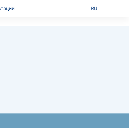
ьтации
RU
ра)