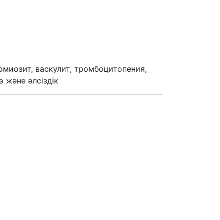
омиозит, васкулит, тромбоцитопения,
э және әлсіздік