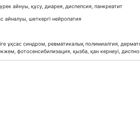
жүрек айнуы, құсу, диарея, диспепсия, панкреатит
ас айналуы, шеткергі нейропатия
гіге ұқсас синдром, ревматикалық полимиалгия, дермат
екжем, фотосенсибилизация, қызба, қан кернеуі, диспно