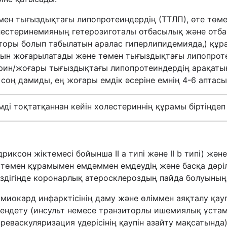
мен тығыздықтағы липопротеиндердің (ТТЛП), өте төм
лестеринемияның гетерозиготалы отбасылық және отба
кторы болып табылатын аралас гиперлипидемияда,) құ
мын жоғарылатады және төмен тығыздықтағы липопрот
рин/жоғары тығыздықтағы липопротеиндердің арақатына
соң дамиды, ең жоғары емдік әсеріне емнің 4-6 аптасы
мді тоқтатқаннан кейін холестериннің құрамы біртіндеп
ксон жіктемесі бойынша II а типі және II b типі) және
төмен құрамымен емдәммен емдеудің және басқа дәріл
іздігінде коронарлық атеросклероздың пайда болуының
миокард инфарктісінің даму және өліммен аяқталу қауп
ендету (инсульт немесе транзиторлы ишемиялық ұстам
реваскуляризация үдерісінің қаупін азайту мақсатында)