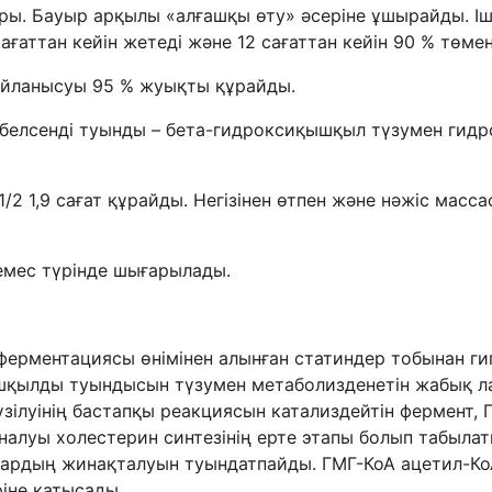
ы. Бауыр арқылы «алғашқы өту» әсеріне ұшырайды. Ішк
ғаттан кейін жетеді және 12 сағаттан кейін 90 % төмен
йланысуы 95 % жуықты құрайды.
белсенді туынды – бета-гидроксиқышқыл түзумен гидрол
1/2 1,9 сағат құрайды. Негізінен өтпен және нәжіс масс
 емес түрінде шығарылады.
s ферментациясы өнімінен алынған статиндер тобынан 
шқылды туындысын түзумен метаболизденетін жабық ла
ілуінің бастапқы реакциясын катализдейтін фермент, 
налуы холестерин синтезінің ерте этапы болып табылат
рдың жинақталуын туындатпайды. ГМГ-КоА ацетил-КоА-
ріне қатысады.