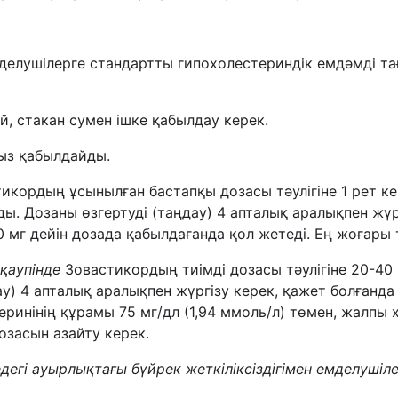
мделушілерге стандартты гипохолестериндік емдәмді та
й, стакан сумен ішке қабылдау керек.
ыз қабылдайды.
икордың ұсынылған бастапқы дозасы тәулігіне 1 рет к
иды. Дозаны өзгертуді (таңдау) 4 апталық аралықпен жүр
0 мг дейін дозада қабылдағанда қол жетеді. Ең жоғары т
қаупінде
Зовастикордың тиімді дозасы тәулігіне 20-40
дау) 4 апталық аралықпен жүргізу керек, қажет болғанда 
ринінің құрамы 75 мг/дл (1,94 ммоль/л) төмен, жалпы х
озасын азайту керек.
дегі ауырлықтағы бүйрек жеткіліксіздігімен емделушіл