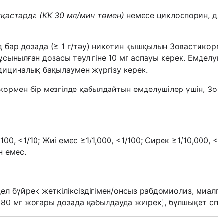
уқастарда
(КК 30 мл/мин төмен)
немесе циклоспорин, д
 бар дозада (≥ 1 г/тәу) никотин қышқылын Зовастикор
сынылған дозасы тәулігіне 10 мг аспауы керек. Емдел
дициналық бақылаумен жүргізу керек.
ормен бір мезгілде қабылдайтын емделушілер үшін, Зо
100, <1/10; Жиі емес ≥1/1,000, <1/100; Сирек ≥1/10,000, <
н емес.
ел бүйрек жеткіліксіздігімен/онсыз рабдомиолиз, миал
 80 мг жоғары дозада қабылдауда жиірек), бұлшықет с