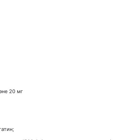
әне 20 мг
татин;