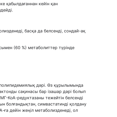
е қабылдағаннан кейін қан
дейді.
изденеді, басқа да белсенді, сондай-ақ
асымен (60 %) метаболиттер түрінде
гиполипидемиялық дәрі. Өз құрылымында
ктонды сақинасы бар ізашар дәрі болып
ГМГ-КоА-редуктазаны тежейтін белсенді
ын болғандықтан, симвастатинді қолдану
ға дейін жеңіл метаболизденеді, ол