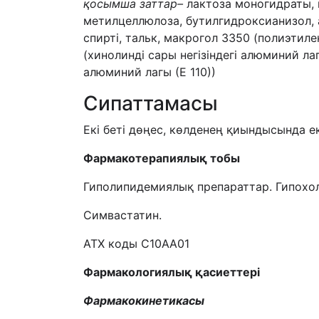
қосымша заттар
–
лактоза моногидраты, 
метилцеллюлоза, бутилгидроксианизол, 
спирті, тальк, макрогол 3350 (полиэтиле
(хинолинді сары негізіндегі алюминий лаг
алюминий лагы (Е 110))
Сипаттамасы
Екі беті дөңес, көлденең қиындысында ек
Ф
армакотерап
иялық тобы
Гиполипидемиялық препараттар. Гипохо
Симвастатин.
АТХ коды С10АА01
Фармакологи
ялық қасиеттері
Фармакокинетика
сы