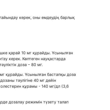
ғайындау керек, оны емдеудің барлық
ешке қарай 10 мг құрайды. Ұсынылған
гізу керек. Көптеген науқастарда
әуліктік доза – 80 мг.
 мг құрайды. Ұсынылған бастапқы доза
дозаны тәулігіне 40 мг дейін
олестерин құрамы - 140 мг/дл (3,6
ерде
дозалау режимін түзету талап