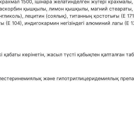
крахмал 1500, ішінара желатинделген жүгері крахмалы
аскорбин қышқылы, лимон қышқылы, магний стеараты, О
нгликоль), лецитин (соялық), титанның қостотығы (Е 17
ы (Е 104), индигокармин негізіндегі алюминий лагы (Е 13
і қабаты көрінетін, жасыл түсті қабықпен қапталған та
лестеринемиялық және гипотриглицеридемиялық препара