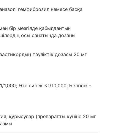
аназол, гемфиброзил немесе басқа
мен бір мезгілде қабылдайтын
ушілердің осы санатында дозаны
вастикордың тәуліктік дозасы 20 мг
1/1,000; Өте сирек <1/10,000; Белгісіз –
гия, құрысулар (препаратты күніне 20 мг
пазмы