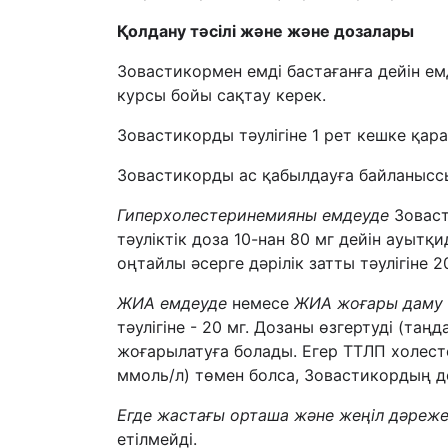
Қолдану тәсілі және және дозалары
Зовастикормен емді бастағанға дейін е
курсы бойы сақтау керек.
Зовастикорды тәулігіне 1 рет кешке қара
Зовастикорды ас қабылдауға байланысс
Г
иперхолестеринемияны емдеуде
Зоваст
тәуліктік доза 10-нан 80 мг дейін ауытқ
оңтайлы әсерге дәрілік затты тәулігіне 2
ЖИА емдеуде
немесе
ЖИА
жоғары даму 
тәулігіне - 20 мг. Дозаны өзгертуді (таң
жоғарылатуға болады. Егер ТТЛП холесте
ммоль/л) төмен болса, Зовастикордың д
Егде жастағы орташа және жеңіл дәреже
етілмейді.