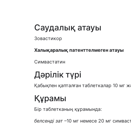
Саудалық атауы
Зовастикор
Халықаралық
патент
телмеген атауы
Симвастатин
Дәрілік түрі
Қабықпен қапталған
таблеткалар 10 мг ж
Құрамы
Бір таблетканың құрамында:
белсенді зат
–10 мг немесе 20 мг симвас