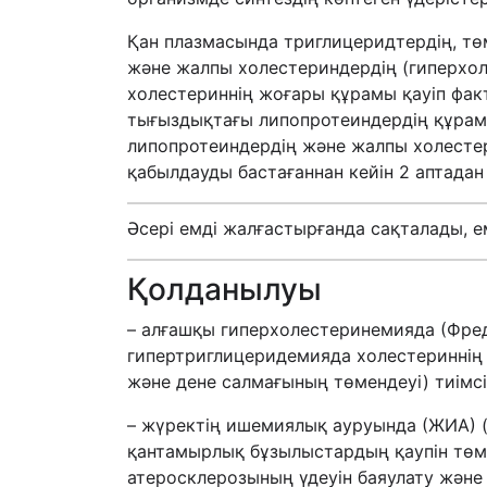
Қан плазмасында триглицеридтердің, тө
және жалпы холестериндердің (гиперхо
холестериннің жоғары құрамы қауіп фа
тығыздықтағы липопротеиндердің құра
липопротеиндердің және жалпы холесте
қабылдауды бастағаннан кейін 2 аптадан 
Әсері емді жалғастырғанда сақталады, е
Қолданылуы
– алғашқы гиперхолестеринемияда (Фредри
гипертриглицеридемияда холестериннің 
және дене салмағының төмендеуі) тиімс
– жүректің ишемиялық ауруында (ЖИА) (
қантамырлық бұзылыстардың қаупін төм
атеросклерозының үдеуін баяулату және 