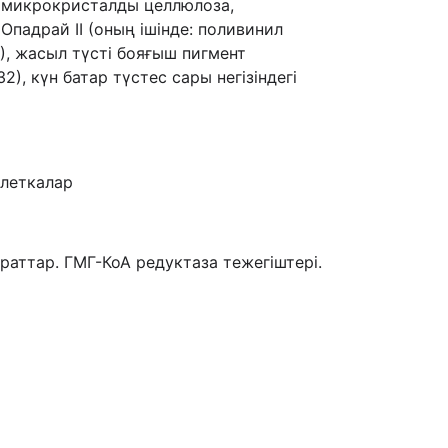
, микрокристалды целлюлоза,
падрай II (оның ішінде: поливинил
1), жасыл түсті бояғыш пигмент
2), күн батар түстес сары негізіндегі
блеткалар
ттар. ГМГ-КоА редуктаза тежегіштері.