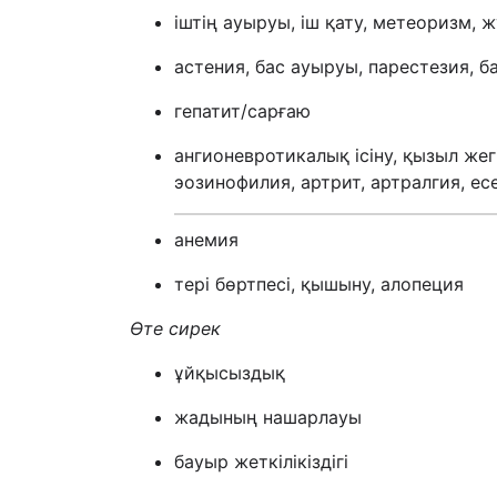
іштің ауыруы, іш қату, метеоризм, 
астения, бас ауыруы, парестезия, б
гепатит/сарғаю
ангионевротикалық ісіну, қызыл же
эозинофилия, артрит, артралгия, ес
анемия
тері бөртпесі, қышыну, алопеция
Өте сирек
ұйқысыздық
жадының нашарлауы
бауыр жеткілікіздігі