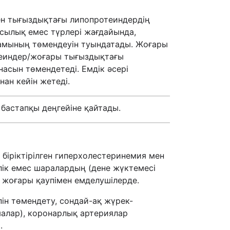
ен тығыздықтағы липопротеиндердің
сылық емес түрлері жағдайында,
рамының төмендеуін туындатады. Жоғары
еиндер/жоғары тығыздықтағы
сын төмендетеді. Емдік әсері
нан кейін жетеді.
 бастапқы деңгейіне қайтады.
 біріктірілген гиперхолестеринемия мен
ік емес шаралардың (дене жүктемесі
 жоғары қаупімен емделушілерде.
ін төмендету, сондай-ақ жүрек-
алар), коронарлық артериялар
.