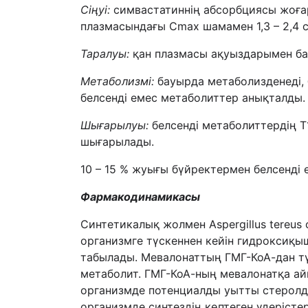
Сіңуі
:
симвастатиннің абсорбциясы жоғар
плазмасындағы Cmax шамамен 1,3 – 2,4 са
Таралуы:
қан плазмасы ақуыздарымен ба
Метаболизмі:
бауырда метаболизденеді, 
белсенді емес метаболиттер анықталды.
Шығарылуы:
белсенді метаболиттердің T
шығарылады.
10 – 15 % жуығы бүйректермен белсенді
Фармакодинамика
сы
Синтетикалық жолмен Aspergillus tereu
организмге түскеннен кейін гидроксиқы
табылады. Мевалонаттың ГМГ-КоА-дан түз
метаболит. ГМГ-КоА-ның мевалонатқа ай
организмде потенциалды уытты стеролда
организмде синтездің көптеген үдерісте