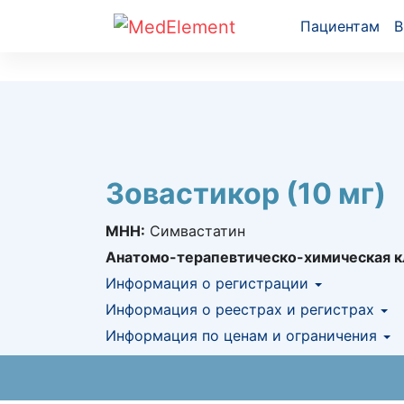
Пациентам
В
Зовастикор (10 мг)
МНН:
Симвастатин
Анатомо-терапевтическо-химическая к
Информация о регистрации
Номер регистрации в РК:
Информация о реестрах и регистрах
№ РК-ЛС-5№02
Информация о регистрации в РК:
Информация по ценам и ограничения
18.09.2
КНФ (ЛС включено в Казахстански
Предельная цена закупа в РК:
15.04
KZT
ЕД (Включено в Список ЛС в рамк