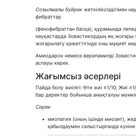
Созылмалы бүйрек жеткіліксіздігімен на
фибраттар
(фенофибраттан басқа), құрамында липид
науқастарда Зовастикордың ең жоғары ұ
жоғарылату қажеттігінде оны мұқият ме
Амиодарон немесе верапамилді Зовастик
аспауы керек.
Жағымсыз әсерлері
Пайда болу жиілігі: Өте жиі ≥1/10; Жиі ≥1/
бар деректер бойынша анықталуы мүмкі
Сирек
миопатия (оның ішінде миозит), жед
қабылдаумен салыстырғанда күніне