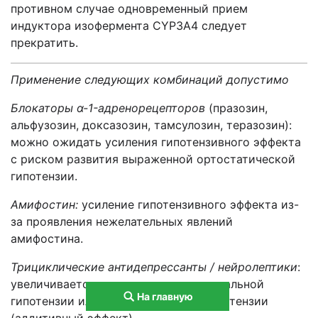
противном случае одновременный прием
индуктора изофермента CYP3A4 следует
прекратить.
Применение следующих комбинаций допустимо
Блокаторы α-1-адренорецепторов
(празозин,
альфузозин, доксазозин, тамсулозин, теразозин):
можно ожидать усиления гипотензивного эффекта
с риском развития выраженной ортостатической
гипотензии.
Амифостин:
усиление гипотензивного эффекта из-
за проявления нежелательных явлений
амифостина.
Трициклические антидепрессанты / нейролептики
:
увеличивается риск развития артериальной
На главную
гипотензии или ортостатической гипотензии