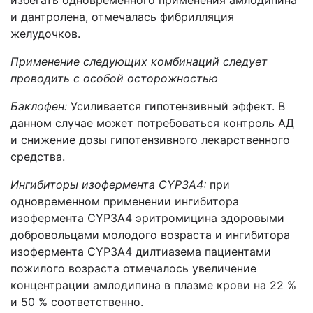
избегать одновременного применения амлодипина
и дантролена, отмечалась фибрилляция
желудочков.
Применение следующих комбинаций следует
проводить с особой осторожностью
Баклофен:
Усиливается гипотензивный эффект. В
данном случае может потребоваться контроль АД
и снижение дозы гипотензивного лекарственного
средства.
Ингибиторы изофермента
CYP
3
A
4:
при
одновременном применении ингибитора
изофермента CYP3A4 эритромицина здоровыми
добровольцами молодого возраста и ингибитора
изофермента CYP3A4 дилтиазема пациентами
пожилого возраста отмечалось увеличение
концентрации амлодипина в плазме крови на 22 %
и 50 % соответственно.