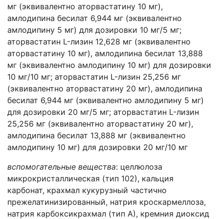
мг (эквивалентно аторвастатину 10 мг),
амлодипина бесилат 6,944 мг (эквивалентно
амлодипину 5 мг) для дозировки 10 мг/5 мг;
аторвастатин L-лизин 12,628 мг (эквивалентно
аторвастатину 10 мг), амлодипина бесилат 13,888
мг (эквивалентно амлодипину 10 мг) для дозировки
10 мг/10 мг; аторвастатин L-лизин 25,256 мг
(эквивалентно аторвастатину 20 мг), амлодипина
бесилат 6,944 мг (эквивалентно амлодипину 5 мг)
для дозировки 20 мг/5 мг; аторвастатин L-лизин
25,256 мг (эквивалентно аторвастатину 20 мг),
амлодипина бесилат 13,888 мг (эквивалентно
амлодипину 10 мг) для дозировки 20 мг/10 мг
вспомогательные вещества
: целлюлоза
микрокристаллическая (тип 102), кальция
карбонат, крахмал кукурузный частично
прежелатинизированный, натрия кроскармеллоза,
натрия карбоксикрахмал (тип А), кремния диоксид