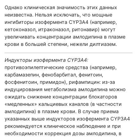
Однако клиническая значимость этих данных
неизвестна. Нельзя исключать, что мощные
ингибиторы изофермента CYP3A4 (например,
кетоконазол, итраконазол, ритонавир) могут
увеличивать концентрации амлодипина в плазме
крови в большей степени, нежели дилтиазем.
Индукторы изофермента
CYP
3
A
4:
противоэпилептические средства (например,
карбамазепин, фенобарбитал, фенитоин,
фосфенитоин, примидон), рифампицин: из-за
индуцирования метаболизма амлодипина можно
ожидать снижение концентрации блокаторов
«медленных» кальциевых каналов (в частности
амлодипина) в плазме крови. В случае приема
указанных выше индукторов изофермента CYP3A4
рекомендуется клиническое наблюдение и при
необходимости коррекция дозы амлодипина, в