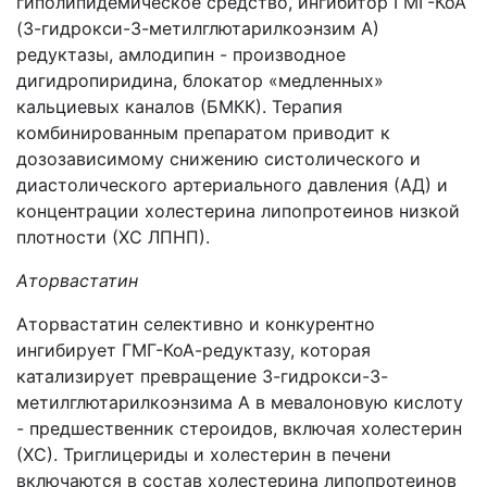
гиполипидемическое средство, ингибитор ГМГ-КоА
(З-гидрокси-3-метилглютарилкоэнзим А)
редуктазы, амлодипин - производное
дигидропиридина, блокатор «медленных»
кальциевых каналов (БМКК). Терапия
комбинированным препаратом приводит к
дозозависимому снижению систолического и
диастолического артериального давления (АД) и
концентрации холестерина липопротеинов низкой
плотности (ХС ЛПНП).
Аторвастатин
Аторвастатин селективно и конкурентно
ингибирует ГМГ-КоА-редуктазу, которая
катализирует превращение 3-гидрокси-3-
метилглютарилкоэнзима А в мевалоновую кислоту
- предшественник стероидов, включая холестерин
(ХС). Триглицериды и холестерин в печени
включаются в состав холестерина липопротеинов