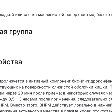
адкой или слегка маслянистой поверхностью, белого и
ая группа
ойства
ролизуется в активный компонент бис-(п-гидроксифен
твующих на поверхности слизистой оболочки кишки. 
ем через 20 мин после приема; в некоторых случаях ч
ду 0,5 – 3 часами после применения, следовательно с
РМ. Вместо этого, BHPM действует локально в нижней
ржания активного вещества в плазме крови отсутству