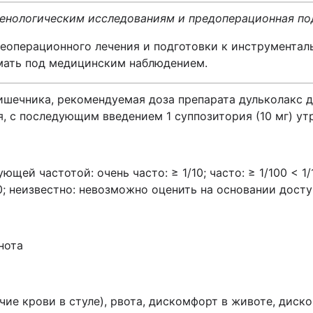
генологическим исследованиям и предоперационная по
еоперационного лечения и подготовки к инструментал
мать под медицинским наблюдением.
шечника, рекомендуемая доза препарата дульколакс д
я, с последующим введением 1 суппозитория (10 мг) у
й частотой: очень часто: ≥ 1/10; часто: ≥ 1/100 < 1/10;
,000; неизвестно: невозможно оценить на основании дост
нота
чие крови в стуле), рвота, дискомфорт в животе, диск