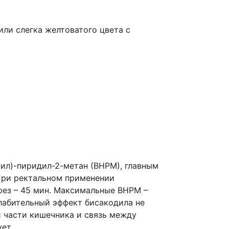
ли слегка желтоватого цвета с
ил)-пиридил-2-метан (ВНРМ), главным
При ректальном применении
ерез – 45 мин. Максимальные ВНРМ –
лабительный эффект бисакодила не
 части кишечника и связь между
ет.