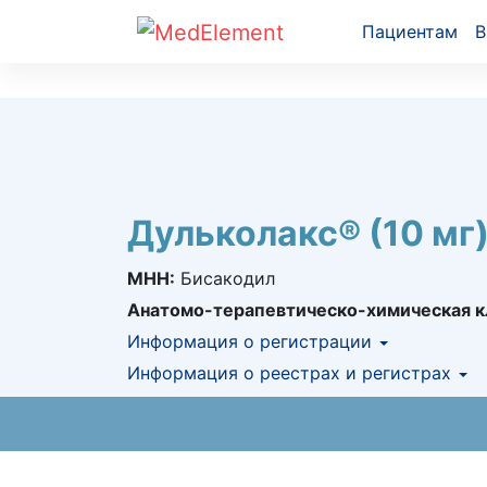
Пациентам
В
Дульколакс® (10 мг
МНН:
Бисакодил
Анатомо-терапевтическо-химическая к
Информация о регистрации
Номер регистрации в РК:
Информация о реестрах и регистрах
№ РК-ЛС-5№01
Информация о регистрации в РК:
10.12.2
КНФ (ЛС включено в Казахстански
АЛО (Включено в Список бесплатн