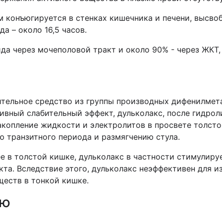
м конъюгируется в стенках кишечника и печени, высв
 – около 16,5 часов.
да через мочеполовой тракт и около 90% - через ЖКТ
тельное средство из группы производных дифенилметан
ивный слабительный эффект, дульколакс, после гидрол
копление жидкости и электролитов в просвете толсто
 транзитного периода и размягчению стула.
е в толстой кишке, дульколакс в частности стимулир
та. Вследствие этого, дульколакс неэффективен для 
ществ в тонкой кишке.
ию