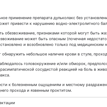
ное применение препарата дульколакс без установлени
ожет привести к нарушению водно-электролитного бал
ь обезвоживание, признаками которой могут быть жаж
езвоживание может быть опасным (почечная недостато
остановлено и возобновлено только под медицинским 
 обнаружить небольшое наличие крови в стуле, прохо
наблюдалось головокружение и/или обморок, предполо
расимпатической сосудистой реакцией на боль в живот
акса.
сти к болезненным ощущениям и местному раздражени
днего прохода и язвенным проктитом.
лактации