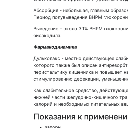
Абсорбция - небольшая, главным образо
Период полувыведения ВНРМ глюкоронида
Выведение – около 3,1% ВНРМ глюкорони
бисакодила.
Фармакодинамика
Дульколакс - местно действующее слаби
которого также был описан антирезорбт
перистальтику кишечника и повышает на
стимулированию дефекации, уменьшению
Как слабительное средство, действующе
нижней части желудочно-кишечного трак
калорий и необходимых питательных ве
Показания к применен
запоры