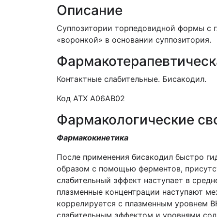
Описание
Суппозитории торпедовидной формы с гл
«воронкой» в основании суппозитория.
Фармакотерапевтическ
Контактные слабительные. Бисакодил.
Код АТХ A06AB02
Фармакологические св
Фармакокинетика
После применения бисакодил быстро гид
образом с помощью ферментов, присутс
слабительный эффект наступает в средн
плазменные концентрации наступают меж
коррелируется с плазменным уровнем ВН
слабительным эффектом и уровнями соде