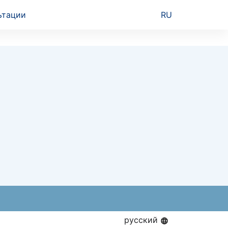
ьтации
RU
русский