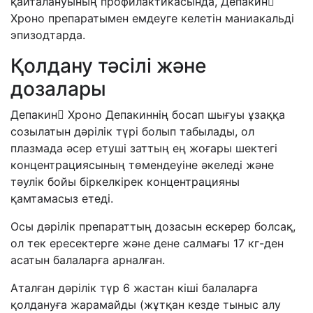
қайталануының профилактикасында, Депакин
Хроно препаратымен емдеуге келетін маниакальді
эпизодтарда.
Қолдану тәсілі және
дозалары
Депакин Хроно Депакиннің босап шығуы ұзаққа
созылатын дәрілік түрі болып табылады, ол
плазмада әсер етуші заттың ең жоғары шектегі
концентрациясының төмендеуіне әкеледі және
тәулік бойы біркелкірек концентрацияны
қамтамасыз етеді.
Осы дәрілік препараттың дозасын ескерер болсақ,
ол тек ересектерге және дене салмағы 17 кг-ден
асатын балаларға арналған.
Аталған дәрілік түр 6 жастан кіші балаларға
қолдануға жарамайды (жұтқан кезде тыныс алу