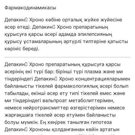
Фармакодинамикасы
Депакин Хроно көбіне орталық жүйке жүйесіне
әсер етеді. Депакин Хроно препаратының
құрысуға қарсы әсері адамда эпилепсияның
құрысу ұстамаларының әртүрлі типтеріне қатысты
көрініс береді.
Депакин Хроно препаратының құрысуға қарсы
әсерінің екі түрі бар: бірінші түрі плазма және ми
тіндеріндегі Депакин Хроно концентрацияларымен
байланысты тікелей фармакологиялық әсері болып
табылады, екінші әсер ету типі тікелей емес және
ми тіндеріндегі вальпроат метаболиттерімен,
немесе нейротрансмиттер өзгерістерімен немесе
жарғақшаға тікелей әсер етуімен байланысты
болуы мүмкін. Ең кеңірек танылған гипотеза
Депакин Хрононы қолданғаннан кейін артатын