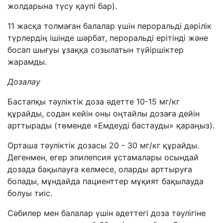
жолдарына түсу қаупі бар).
11 жасқа толмаған балалар үшін пероральді дәрілік
түрлердің ішінде шәрбат, пероральді ерітінді және
босап шығуы ұзаққа созылатын түйіршіктер
жарамды.
Дозалау
Бастапқы тәуліктік доза әдетте 10-15 мг/кг
құрайды, содан кейін оны оңтайлы дозаға дейін
арттырады (төменде «Емдеуді бастауды» қараңыз).
Орташа тәуліктік дозасы 20 - 30 мг/кг құрайды.
Дегенмен, егер эпилепсия ұстамалары осындай
дозада бақылауға келмесе, оларды арттыруға
болады, мұндайда пациенттер мұқият бақылауда
болуы тиіс.
Сәбилер мен балалар үшін әдеттегі доза тәулігіне