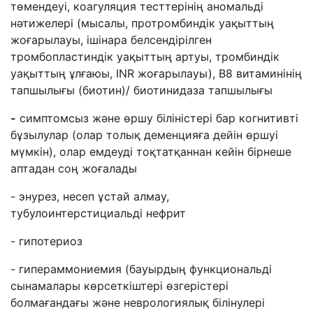
төмендеуі, коагуляция тесттерінің аномальді
нәтижелері (мысалы, протромбиндік уақыттың
жоғарылауы, ішінара белсендірілген
тромбопластиндік уақыттың артуы, тромбиндік
уақыттың ұлғаюы, INR жоғарылауы), В8 витаминінің
тапшылығы (биотин)/ биотинидаза тапшылығы
-
симптомсыз және өршу біліністері бар когнитивті
бұзылулар (олар толық деменцияға дейін өршуі
мүмкін), олар емдеуді тоқтатқаннан кейін бірнеше
аптадан соң жоғалады
- энурез, несеп ұстай алмау,
тубулоинтерстициальді нефрит
- гипотериоз
- гипераммониемия (бауырдың функциональді
сынамалары көрсеткіштері өзгерістері
болмағандағы және неврологиялық білінулері