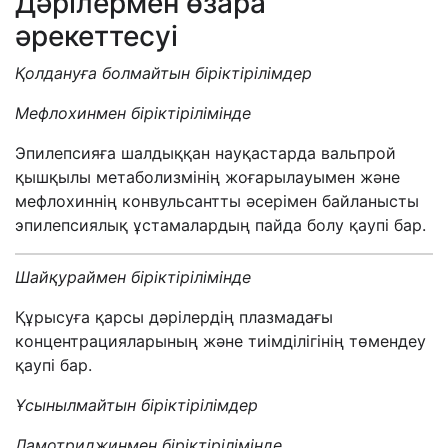
Дәрілермен өзара
әрекеттесуі
Қолдануға болмайтын біріктірілімдер
Мефлохинмен біріктірілімінде
Эпилепсияға шалдыққан науқастарда вальпрой
қышқылы метаболизмінің жоғарылауымен және
мефлохиннің конвульсантты әсерімен байланысты
эпилепсиялық ұстамалардың пайда болу қаупі бар.
Шайқураймен біріктірілімінде
Құрысуға қарсы дәрілердің плазмадағы
концентрацияларының және тиімділігінің төмендеу
қаупі бар.
Ұсынылмайтын біріктірілімдер
Ламотриджинмен біріктірілімінде