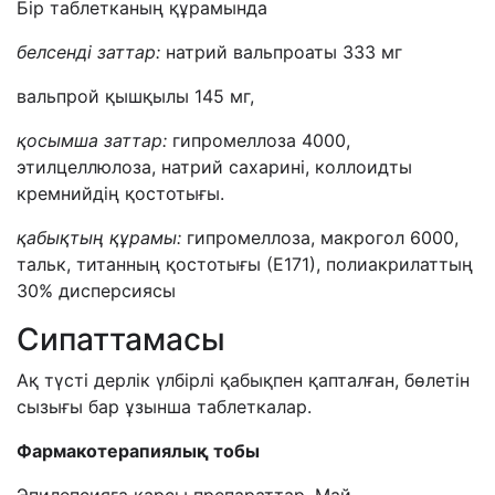
Бір таблетканың құрамында
белсенді заттар:
натрий вальпроаты 333 мг
вальпрой қышқылы 145 мг,
қосымша заттар:
гипромеллоза 4000,
этилцеллюлоза, натрий сахарині, коллоидты
кремнийдің қостотығы.
қабықтың құрамы:
гипромеллоза, макрогол 6000,
тальк, титанның қостотығы (Е171), полиакрилаттың
30% дисперсиясы
Сипаттамасы
Ақ түсті дерлік үлбірлі қабықпен қапталған, бөлетін
сызығы бар ұзынша таблеткалар.
Фармакотерап
иялық тобы