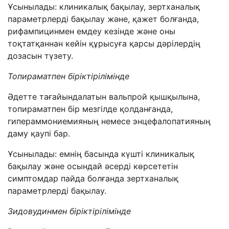
Ұсынылады: клиникалық бақылау, зертханалық
параметрлерді бақылау және, қажет болғанда,
рифампицинмен емдеу кезінде және оны
тоқтатқаннан кейін құрысуға қарсы дәрілердің
дозасын түзету.
Топираматпен біріктірілімінде
Әдетте тағайындалатын вальпрой қышқылына,
топираматпен бір мезгілде қолданғанда,
гипераммониемияның немесе энцефалопатияның
даму қаупі бар.
Ұсынылады: емнің басында күшті клиникалық
бақылау және осындай әсерді көрсететін
симптомдар пайда болғанда зертханалық
параметрлерді бақылау.
Зидовудинмен біріктірілімінде