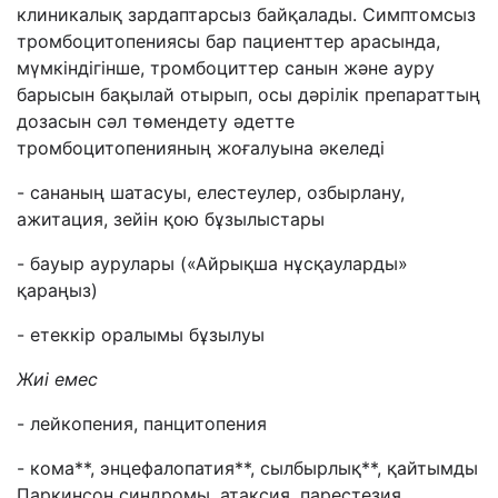
клиникалық зардаптарсыз байқалады. Симптомсыз
тромбоцитопениясы бар пациенттер арасында,
мүмкіндігінше, тромбоциттер санын және ауру
барысын бақылай отырып, осы дәрілік препараттың
дозасын сәл төмендету әдетте
тромбоцитопенияның жоғалуына әкеледі
- сананың шатасуы, елестеулер, озбырлану,
ажитация, зейін қою бұзылыстары
- бауыр аурулары («Айрықша нұсқауларды»
қараңыз)
- етеккір оралымы бұзылуы
Жиі емес
- лейкопения, панцитопения
- кома**, энцефалопатия**, сылбырлық**, қайтымды
Паркинсон синдромы, атаксия, парестезия