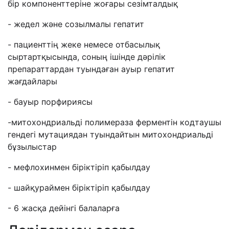
бір компоненттеріне жоғары сезімталдық
- жедел және созылмалы гепатит
- пациенттің жеке немесе отбасылық
сыртартқысында, соның ішінде дәрілік
препараттардан туындаған ауыр гепатит
жағдайлары
- бауыр порфириясы
-митохондриальді полимераза ферментін кодтаушы
гендегі мутациядан туындайтын митохондриальді
бұзылыстар
- мефлохинмен біріктіріп қабылдау
- шайқураймен біріктіріп қабылдау
- 6 жасқа дейінгі балаларға