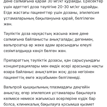
дене салмағына қарай 30 мг/кг құрайды. Ересектер
үшін әдеттегі доза тәулігіне 20-30 мг/кг құрайды.
Егде жастағы пациенттер үшін дозаны, эпилепсия
ұстамаларының бақылануына қарай, белгілеген
жөн.
Тәуліктік доза науқастың жасына және дене
салмағына байланысты анықталады; дегенмен,
вальпроатқа әр жеке адам арасындағы елеулі
сезімталдыққа көңіл бөлген жөн.
Препараттың тәуліктік дозасы, қан сарысуындағы
концентрациялары мен емдік әсері арасында нақты
өзара байланыс анықталған жоқ: доза негізінен
пациенттің емге жауабымен белгіленеді.
Вальпрой қышқылының плазмадағы деңгейін
анықтау, егер эпилепсия ұстамалары бақылауға
келмесе немесе жағымсыз әсерлеріне күдік бар
болса, клиникалық бақылауға қосымша қызмет