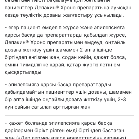
көмегімен тиісті бақылауға қол жеткізетін
пациенттер Депакин® Хроно препаратына ауысқан
кезде тәуліктік дозаны жалғастыру ұсынылады.
- егер пациент емделіп жүрсе және эпилепсияға
қарсы басқа да препараттарды қабылдап жүрсе,
Депакин® Хроно препаратымен емдеуді оңтайлы
дозаға жеткізу үшін шамамен 2 апта ішінде
біртіндеп енгізген жөн, содан кейін, қажет болса,
емнің тиімділігіне қарай, қатар жүргізілетін ем
қысқартылады
- эпилепсияға қарсы басқа препараттарды
қабылдамайтын пациенттер үшін дозаны, шамамен
бір апта ішінде оңтайлы дозаға жеткізу үшін, 2-3
күн сайын сатылап арттырған жөн
- қажет болғанда эпилепсияға қарсы басқа
дәрілермен біріктірілген емді біртіндеп бастаған
жөн («Дәрілермен өзара әрекеттесуін» қараңыз).