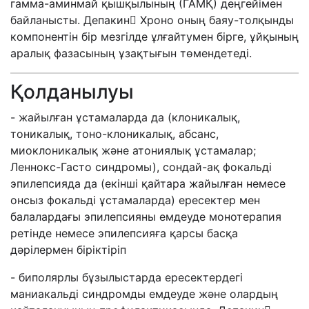
гамма-аминмай қышқылының (ГАМҚ) деңгейімен
байланысты. Депакин Хроно оның баяу-толқынды
компонентін бір мезгілде ұлғайтумен бірге, ұйқының
аралық фазасының ұзақтығын төмендетеді.
Қолданылуы
- жайылған ұстамаларда да (клоникалық,
тоникалық, тоно-клоникалық, абсанс,
миоклоникалық және атониялық ұстамалар;
Леннокс-Гасто синдромы), сондай-ақ фокальді
эпилепсияда да (екінші қайтара жайылған немесе
онсыз фокальді ұстамаларда) ересектер мен
балалардағы эпилепсияны емдеуде монотерапия
ретінде немесе эпилепсияға қарсы басқа
дәрілермен біріктіріп
- биполярлы бұзылыстарда ересектердегі
маниакальді синдромды емдеуде және олардың