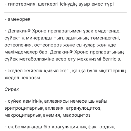
- гипотермия, шеткергі ісінудің ауыр емес түрі
- аменорея
- Депакин® Хроно препаратымен ұзақ емдегенде,
сүйектің минералды тығыздығының төмендегені,
остеопения, остеопороз және сынулар жөнінде
мәлімдемелер бар. Депакин® Хроно препаратының
сүйек метаболизміне әсер ету механизмі белгісіз.
- жедел жүйелік қызыл жегі, қаңқа бұлшықеттерінің
жедел некрозы
С
ирек
- сүйек кемігінің аплазиясы немесе шынайы
эритроцитарлық аплазия, агранулоцитоз,
макроцитарлық анемия, макроцитоз
- ең болмағанда бір коагуляциялық фактордың