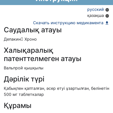
АЛО (Включено в Список бесплатного
русский
амбулаторного лекарственного обеспечения)
қазақша
Скачать инструкцию медикамента
Саудалық атауы
Депакин Хроно
Халықаралық
патенттелмеген атауы
Вальпрой қышқылы
Дәрілік түрі
Қабықпен қапталған, әсер етуі ұзартылған, бөлінетін
500 мг таблеткалар
Құрамы