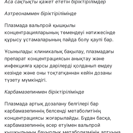
Аса сақтықты қажет ететін біріктірілімдер
Азтреонаммен біріктірілімінде
Плазмада вальпрой қышқылы
концентрацияларының төмендеуі нәтижесінде
құрысу ұстамаларының пайда болу қаупі бар.
Ұсынылады: клиникалық бақылау, плазмадағы
препарат концентрациясын анықтау және
инфекцияға қарсы дәрілерді қолданып емдеу
кезінде және оны тоқтатқаннан кейін дозаны
түзету мүмкіндігі.
Карбамазепинмен біріктірілімінде
Плазмада артық дозалану белгілері бар
карбамазепиннің белсенді метаболитінің
концентрациясы жоғарылайды. Бұдан басқа,
карбамазепиннің әсер етуімен вальпрой
қышқылының бауырлық метаболизмінің артуына