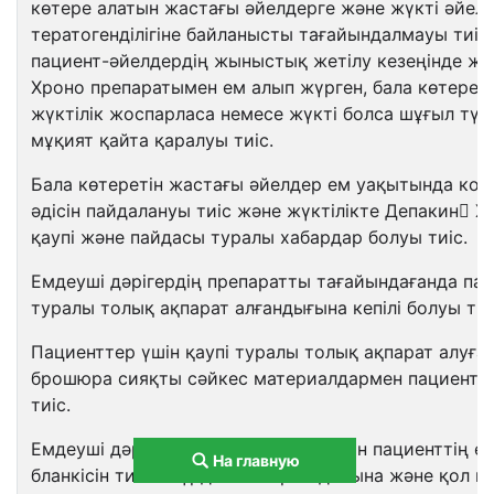
көтере алатын жастағы әйелдерге және жүкті әйел
тератогенділігіне байланысты тағайындалмауы тиіс
пациент-әйелдердің жыныстық жетілу кезеңінде жә
Хроно препаратымен ем алып жүрген, бала көтерет
жүктілік жоспарласа немесе жүкті болса шұғыл түр
мұқият қайта қаралуы тиіс.
Бала көтеретін жастағы әйелдер ем уақытында кон
әдісін пайдалануы тиіс және жүктілікте Депакин 
қаупі және пайдасы туралы хабардар болуы тиіс.
Емдеуші дәрігердің препаратты тағайындағанда пац
туралы толық ақпарат алғандығына кепілі болуы тиі
Пациенттер үшін қаупі туралы толық ақпарат алуға
брошюра сияқты сәйкес материалдармен пациентте
тиіс.
Емдеуші дәрігер емді бастамас бұрын пациенттің е
На главную
бланкісін тиісті түрде толтырғандығына және қол қ