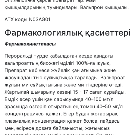
Эпилепсияға қарсы препараттар. Май
қышқылдарының туындылары. Вальпрой қышқылы.
АТХ коды N03AG01
Фармакологиялық қасиеттері
Фармакокинетикасы
Пероральді түрде қабылдаған кезде қандағы
вальпроаттың биожетімділігі 100%-ға жуық.
Препарат көбінесе жүйелік қан ағымына және
жасушадан тыс сұйықтыққа таралады. Вальпроат
жұлын-ми сұйықтығына және ми тіндеріне өтеді.
Жартылай шығарылу кезеңі 15 - 17 сағат құрайды.
Емдік әсер үшін қан сарысуында 40–100 мг/л
арасында өзгеріп отыратын ең төмен 40–50 мг/л
концентра­циясы қажет. Егер бұдан жоғарырақ
плазмалық концентрация қажет болса, пайдасы
мен, әсіресе дозаға байланысты, жағымсыз