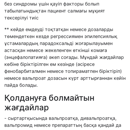
без синдромы үшін қауіп факторы болып
табылатындықтан пациент салмағы мұқият
тексерілуі тиіс
** кейде емдеуді тоқтатқан немесе дозаларды
төмендеткен кезде регрессиямен эпилепсиялық
ұстамалардың парадоксальді жоғарылауымен
астасқан немесе жекеленген өткінші комаға
(энцефалопатияға) әкеп соғады. Мұндай жағдайлар
көбіне біріктірілген ем кезінде (әсіресе
фенобарбиталмен немесе топираматпен біріктіріп)
немесе вальпроат дозасын күрт арттырғаннан кейін
пайда болады.
Қолдануға болмайтын
жағдайлар
- сыртартқысында вальпроатқа, дивальпроатқа,
вальпромид немесе препараттың басқа қандай да