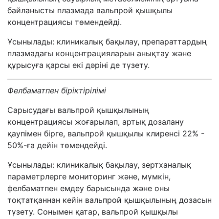
байланысты плазмада вальпрой қышқылы
концентрациясы төмендейді.
Ұсынылады: клиникалық бақылау, препараттардың
плазмадағы концентрацияларын анықтау және
құрысуға қарсы екі дәріні де түзету.
Фелбаматпен біріктірілімі
Сарысудағы вальпрой қышқылының
концентрациясы жоғарылап, артық дозалану
қаупімен бірге, вальпрой қышқылы клиренсі 22% -
50%-ға дейін төмендейді.
Ұсынылады: клиникалық бақылау, зертханалық
параметрлерге мониторинг және, мүмкін,
фелбаматпен емдеу барысында және оны
тоқтатқаннан кейін вальпрой қышқылының дозасын
түзету. Сонымен қатар, вальпрой қышқылы