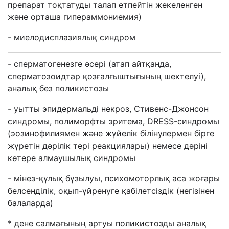
препарат тоқтатуды талап етпейтін жекеленген
және орташа гипераммониемия)
- миелодисплазиялық синдром
- сперматогенезге әсері (атап айтқанда,
сперматозоидтар қозғалғыштығының шектелуі),
аналық без поликистозы
- уытты эпидермальді некроз, Стивенс-Джонсон
синдромы, полиморфты эритема, DRESS-синдромы
(эозинофилиямен және жүйелік білінулермен бірге
жүретін дәрілік тері реакциялары) немесе дәріні
көтере алмаушылық синдромы
- мінез-құлық бұзылуы, психомоторлық аса жоғары
белсенділік, оқып-үйренуге қабілетсіздік (негізінен
балаларда)
* дене салмағының артуы поликистозды аналық