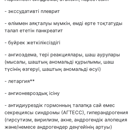
- экссудативті плеврит
- өліммен аяқталуы мүмкін, емді ерте тоқтатуды
талап ететін панкреатит
- бүйрек жеткіліксіздігі
- ангиоэдема, тері реакциялары, шаш аурулары
(мысалы, шаштың аномальді құрылымы, шаш
түсінің өзгеруі, шаштың аномальді өсуі)
- летаргия**
- ангионевроздық ісіну
- антидиурездік гормонның талапқа сай емес
секрециясы синдромы (АГТЕСС), гиперандрогения
(гирсутизм, вирилизм, акне, андрогендік алопеция
және/немесе андрогендер деңгейінің артуы)