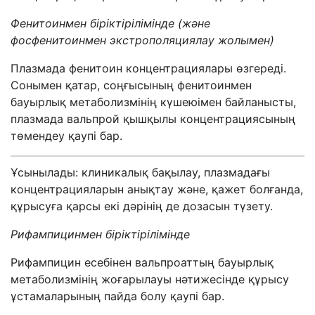
Фенитоинмен біріктірілімінде (және
фосфенитоинмен экстрополяциялау жолымен)
Плазмада фенитоин концентрациялары өзгереді.
Сонымен қатар, соңғысының фенитоинмен
бауырлық метаболизмінің күшеюімен байланысты,
плазмада вальпрой қышқылы концентрациясының
төмендеу қаупі бар.
Ұсынылады: клиникалық бақылау, плазмадағы
концентрацияларын анықтау және, қажет болғанда,
құрысуға қарсы екі дәрінің де дозасын түзету.
Рифампицинмен біріктірілімінде
Рифампицин есебінен вальпроаттың бауырлық
метаболизмінің жоғарылауы нәтижесінде құрысу
ұстамаларының пайда болу қаупі бар.