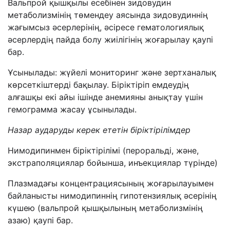
Вальпрой қышқылы есебінен зидовудин
метаболизмінің төмендеу аясында зидовудиннің
жағымсыз әсерлерінің, әсіресе гематологиялық
әсерлердің пайда болу жиілігінің жоғарылау қаупі
бар.
Ұсынылады: жүйелі мониторинг және зертханалық
көрсеткіштерді бақылау. Біріктіріп емдеудің
алғашқы екі айы ішінде анемияны анықтау үшін
гемограмма жасау ұсынылады.
Назар аударуды керек ететін біріктірілімдер
Нимодипинмен біріктірілімі (пероральді, және,
экстраполяциялар бойынша, инъекциялар түрінде)
Плазмадағы концентрациясының жоғарылауымен
байланысты нимодипиннің гипотензиялық әсерінің
күшею (вальпрой қышқылының метаболизмінің
азаю) қаупі бар.