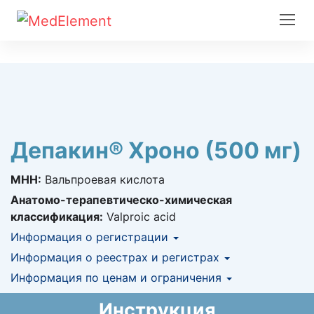
Депакин® Хроно (500 мг)
МНН:
Вальпроевая кислота
Анатомо-терапевтическо-химическая
классификация:
Valproic acid
Информация о регистрации
Номер регистрации в РК:
Информация о реестрах и регистрах
№ РК-ЛС-5№014555
Информация о регистрации в РК:
Информация по ценам и ограничения
КНФ (ЛС включено в Казахстанский
16.10.2019 -
бессрочно
национальный формуляр лекарственных
Предельная цена закупа в РК:
58.58
KZT
Инструкция
средств)