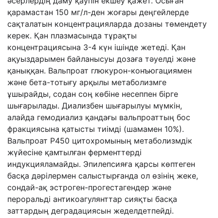
әсерлердің даму қаупін екшеу қажет. Осыған
қарамастан 150 мг/л-ден жоғары деңгейлерде
сақталатын концентрацияларда дозаны төмендету
керек. Қан плазмасында тұрақты
концентрациясына 3-4 күн ішінде жетеді. Қан
ақуыздарымен байланысуы дозаға тәуелді және
қаныққан. Вальпроат глюкурон-конъюгациямен
және бета-тотығу арқылы метаболизмге
ұшырайды, содан соң көбіне несеппен бірге
шығарылады. Диализбен шығарылуы мүмкін,
алайда гемодиализ қандағы вальпроаттың бос
фракциясына қатысты тиімді (шамамен 10%).
Вальпроат Р450 цитохромының метаболизмдік
жүйесіне қамтылған ферменттерді
индукцияламайды. Эпилепсияға қарсы көптеген
басқа дәрілермен салыстырғанда ол өзінің жеке,
сондай-ақ эстроген-прогестагендер және
пероральді антикоагулянттар сияқты басқа
заттардың деградациясын жеделдетпейді.