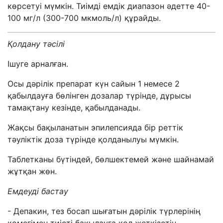
көрсетуі мүмкін. Тиімді емдік диапазон әдетте 40-
100 мг/л (300-700 мкмоль/л) құрайды.
Қолдану тәсілі
Ішуге арналған.
Осы дәрілік препарат күн сайын 1 немесе 2
қабылдауға бөлінген дозалар түрінде, дұрысы
тамақтану кезінде, қабылданады.
Жақсы бақыланатын эпилепсияда бір реттік
тәуліктік доза түрінде қолданылуы мүмкін.
Таблетканы бүтіндей, бөлшектемей және шайнамай
жұтқан жөн.
Емдеуді бастау
- Депакин, тез босап шығатын дәрілік түрлерінің