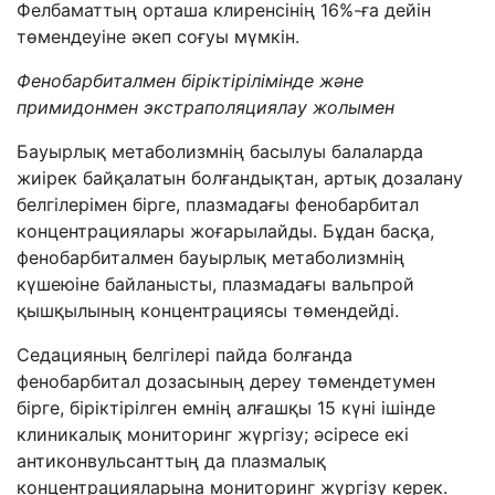
Фелбаматтың орташа клиренсінің 16%-ға дейін
төмендеуіне әкеп соғуы мүмкін.
Фенобарбиталмен біріктірілімінде және
примидонмен экстраполяциялау жолымен
Бауырлық метаболизмнің басылуы балаларда
жиірек байқалатын болғандықтан, артық дозалану
белгілерімен бірге, плазмадағы фенобарбитал
концентрациялары жоғарылайды. Бұдан басқа,
фенобарбиталмен бауырлық метаболизмнің
күшеюіне байланысты, плазмадағы вальпрой
қышқылының концентрациясы төмендейді.
Седацияның белгілері пайда болғанда
фенобарбитал дозасының дереу төмендетумен
бірге, біріктірілген емнің алғашқы 15 күні ішінде
клиникалық мониторинг жүргізу; әсіресе екі
антиконвульсанттың да плазмалық
концентрацияларына мониторинг жүргізу керек.