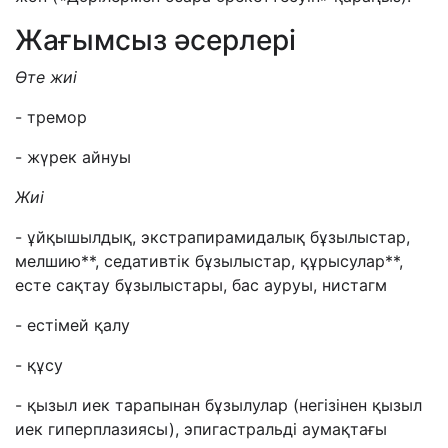
Жағымсыз әсерлері
Өте жиі
- тремор
- жүрек айнуы
Жиі
- ұйқышылдық, экстрапирамидалық бұзылыстар,
мелшию**, седативтік бұзылыстар, құрысулар**,
есте сақтау бұзылыстары, бас ауруы, нистагм
- естімей қалу
- құсу
- қызыл иек тарапынан бұзылулар (негізінен қызыл
иек гиперплазиясы), эпигастральді аумақтағы