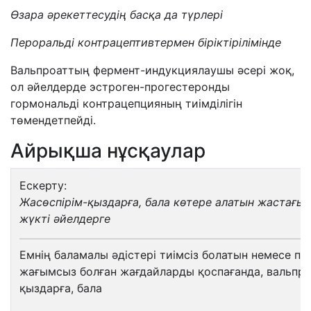
Өзара әрекеттесудің басқа да түрлері
Пероральді контрацептивтермен біріктірілімінде
Вальпроаттың фермент-индукциялаушы әсері жоқ,
ол әйелдерде эстроген-прогестеронды
гормональді контрацепцияның тиімділігін
төмендетпейді.
Айрықша нұсқаулар
Ескерту:
Жасөспірім-қыздарға
,
бала көтере алатын жастағы 
жүкті әйелдерге
Емнің баламалы әдістері тиімсіз болатын немесе па
жағымсыз болған жағдайларды қоспағанда, вальпро
қыздарға, бала