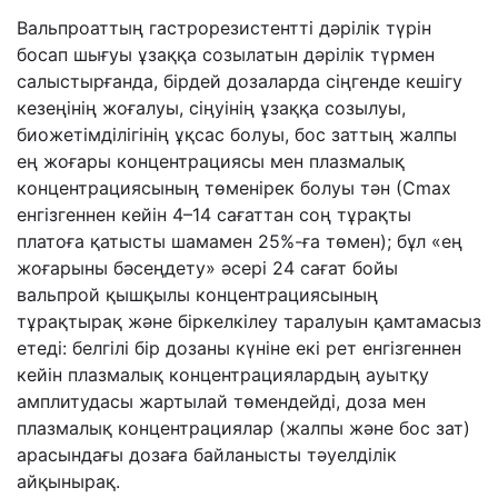
Вальпроаттың гастрорезистентті дәрілік түрін
босап шығуы ұзаққа созылатын дәрілік түрмен
салыстырғанда, бірдей дозаларда сіңгенде кешігу
кезеңінің жоғалуы, сіңуінің ұзаққа созылуы,
биожетімділігінің ұқсас болуы, бос заттың жалпы
ең жоғары концентрациясы мен плазмалық
концентрациясының төменірек болуы тән (Сmах
енгізгеннен кейін 4–14 сағаттан соң тұрақты
платоға қатысты шамамен 25%-ға төмен); бұл «ең
жоғарыны бәсеңдету» әсері 24 сағат бойы
вальпрой қышқылы концентрациясының
тұрақтырақ және біркелкілеу таралуын қамтамасыз
етеді: белгілі бір дозаны күніне екі рет енгізгеннен
кейін плазмалық концентрациялардың ауытқу
амплитудасы жартылай төмендейді, доза мен
плазмалық концентрациялар (жалпы және бос зат)
арасындағы дозаға байланысты тәуелділік
айқынырақ.