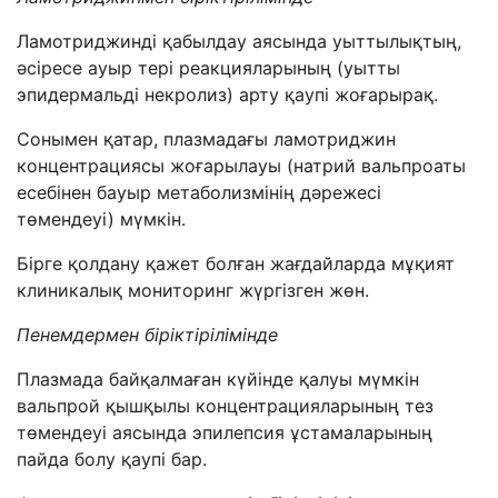
Ламотриджинді қабылдау аясында уыттылықтың,
әсіресе ауыр тері реакцияларының (уытты
эпидермальді некролиз) арту қаупі жоғарырақ.
Сонымен қатар, плазмадағы ламотриджин
концентрациясы жоғарылауы (натрий вальпроаты
есебінен бауыр метаболизмінің дәрежесі
төмендеуі) мүмкін.
Бірге қолдану қажет болған жағдайларда мұқият
клиникалық мониторинг жүргізген жөн.
Пенемдермен біріктірілімінде
Плазмада байқалмаған күйінде қалуы мүмкін
вальпрой қышқылы концентрацияларының тез
төмендеуі аясында эпилепсия ұстамаларының
пайда болу қаупі бар.