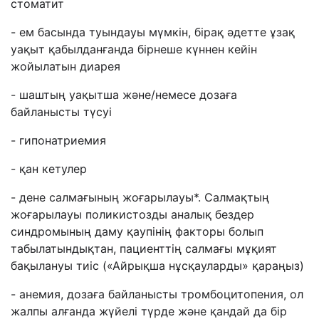
стоматит
- ем басында туындауы мүмкін, бірақ әдетте ұзақ
уақыт қабылданғанда бірнеше күннен кейін
жойылатын диарея
- шаштың уақытша және/немесе дозаға
байланысты түсуі
- гипонатриемия
- қан кетулер
- дене салмағының жоғарылауы*. Салмақтың
жоғарылауы поликистозды аналық бездер
синдромының даму қаупінің факторы болып
табылатындықтан, пациенттің салмағы мұқият
бақылануы тиіс («Айрықша нұсқауларды» қараңыз)
- анемия, дозаға байланысты тромбоцитопения, ол
жалпы алғанда жүйелі түрде және қандай да бір