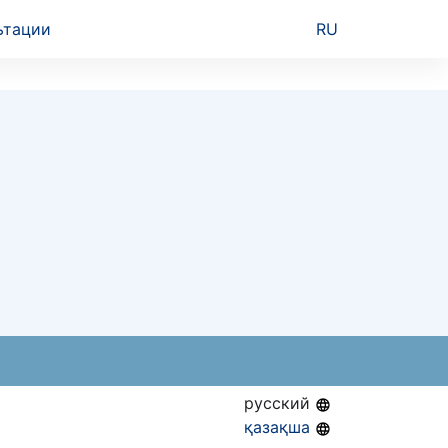
ьтации
RU
русский
қазақша