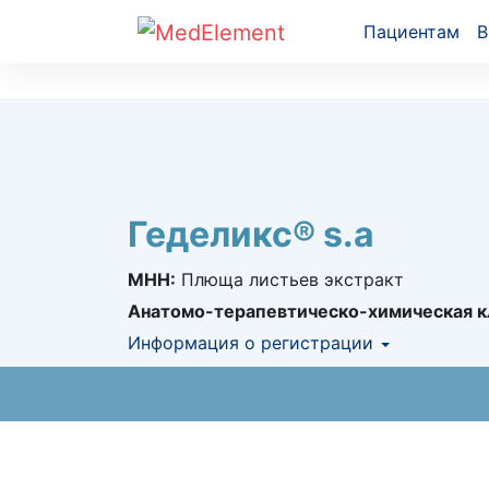
Пациентам
В
Геделикс® s.a
МНН:
Плюща листьев экстракт
Анатомо-терапевтическо-химическая к
Информация о регистрации
Номер регистрации в РК:
№ РК-ЛС-5№01
Информация о регистрации в РК:
28.08.