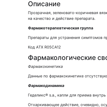
Описание
Прозрачная, зеленовато-коричневая вяз
на качество и действие препарата.
Ф
армакотерапевтическая группа
Препараты для устранения симптомов п
Код ATХ R05CА12
Фармакологические св
Фармакокинетика
Данные по фармакокинетике отсутствую
Фармакодинамика
Геделикс® s.a., капли для приема внутр
Отхаркивающее действие, очевидно, ос