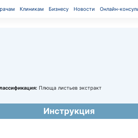
рачам
Клиникам
Бизнесу
Новости
Онлайн-консул
лассификация:
Плюща листьев экстракт
2361
Инструкция
2019 - бессрочно