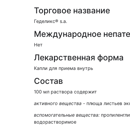
Торговое название
Геделикс® s.a.
Международное непате
Нет
Лекарственная форма
Капли для приема внутрь
Состав
100 мл раствора содержит
активно
го
веществ
а
-
плюща листьев экст
вспомогательные вещества:
пропиленгли
водорастворимое